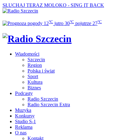
SŁUCHAJ TERAZ
MOLOKO - SING IT BACK
°C
°C
°C
12
jutro
30
pojutrze
27
Wiadomości
Szczecin
Region
Polska i świat
Sport
Kultura
Biznes
Podcasty
Radio Szczecin
Radio Szczecin Extra
Muzyka
Konkursy
Studio S-1
Reklama
O nas
Kontakt