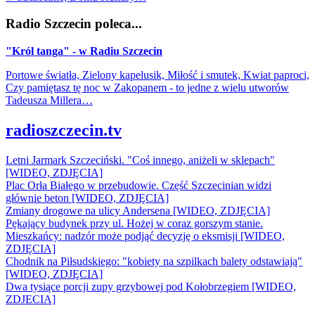
Radio Szczecin poleca...
"Król tanga" - w Radiu Szczecin
Portowe światła, Zielony kapelusik, Miłość i smutek, Kwiat paproci,
Czy pamiętasz tę noc w Zakopanem - to jedne z wielu utworów
Tadeusza Millera…
radioszczecin.tv
Letni Jarmark Szczeciński. "Coś innego, aniżeli w sklepach"
[WIDEO, ZDJĘCIA]
Plac Orła Białego w przebudowie. Część Szczecinian widzi
głównie beton [WIDEO, ZDJĘCIA]
Zmiany drogowe na ulicy Andersena [WIDEO, ZDJĘCIA]
Pękający budynek przy ul. Hożej w coraz gorszym stanie.
Mieszkańcy: nadzór może podjąć decyzję o eksmisji [WIDEO,
ZDJĘCIA]
Chodnik na Piłsudskiego: "kobiety na szpilkach balety odstawiają"
[WIDEO, ZDJĘCIA]
Dwa tysiące porcji zupy grzybowej pod Kołobrzegiem [WIDEO,
ZDJECIA]