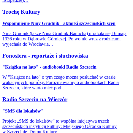
listopadzie)…
Trochę Kultury
Wspomnienie Niny Grudnik - aktorki szczecińskich scen
Nina Grudnik (także Nina Grudnik-Banucha) urodziła się 16 maja
1936 roku w Dąbrowie Górniczej. Po wojnie wraz z rodzicami
wyjechała do Wrocławia…
Fonosfera - reportaże i słuchowiska
"Książka na lato" - audiobooki Radia Szczecin
W "Książce na lato" o tym czego można posłuchać w czasie
wakacyjnych podróży. Porozmawiamy o audiobookach Radia
Szczecin, które warto mieć pod…
Radio Szczecin na Wieczór
"SMS dla lokalsów"
Projekt „SMS do lokalsów” to wspólna inicjatywa trzech
szczecińskich instytucji kultury: Miejskiego Ośrodka Kultury
w Szczecinie, Domu Kultury…