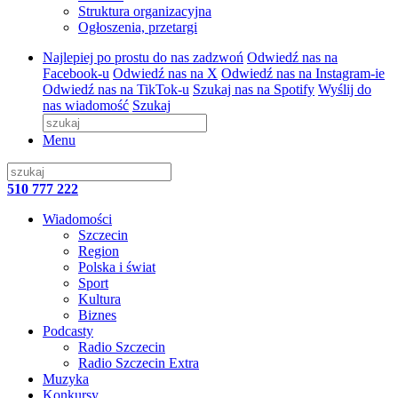
Struktura organizacyjna
Ogłoszenia, przetargi
Najlepiej po prostu do nas zadzwoń
Odwiedź nas na
Facebook-u
Odwiedź nas na X
Odwiedź nas na Instagram-ie
Odwiedź nas na TikTok-u
Szukaj nas na Spotify
Wyślij do
nas wiadomość
Szukaj
Menu
510 777 222
Wiadomości
Szczecin
Region
Polska i świat
Sport
Kultura
Biznes
Podcasty
Radio Szczecin
Radio Szczecin Extra
Muzyka
Konkursy