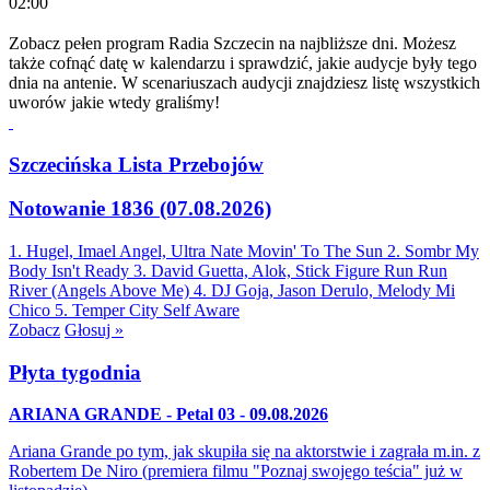
02:00
Zobacz pełen program Radia Szczecin na najbliższe dni. Możesz
także cofnąć datę w kalendarzu i sprawdzić, jakie audycje były tego
dnia na antenie. W scenariuszach audycji znajdziesz listę wszystkich
uworów jakie wtedy graliśmy!
Szczecińska Lista Przebojów
Notowanie 1836 (07.08.2026)
1. Hugel, Imael Angel, Ultra Nate
Movin' To The Sun
2. Sombr
My
Body Isn't Ready
3. David Guetta, Alok, Stick Figure
Run Run
River (Angels Above Me)
4. DJ Goja, Jason Derulo, Melody
Mi
Chico
5. Temper City
Self Aware
Zobacz
Głosuj »
Płyta tygodnia
ARIANA GRANDE - Petal 03 - 09.08.2026
Ariana Grande po tym, jak skupiła się na aktorstwie i zagrała m.in. z
Robertem De Niro (premiera filmu "Poznaj swojego teścia" już w