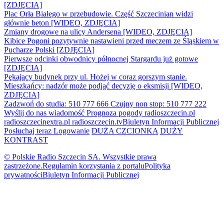
[ZDJĘCIA]
Plac Orła Białego w przebudowie. Część Szczecinian widzi
głównie beton [WIDEO, ZDJĘCIA]
Zmiany drogowe na ulicy Andersena [WIDEO, ZDJĘCIA]
Kibice Pogoni pozytywnie nastawieni przed meczem ze Śląskiem w
Pucharze Polski [ZDJĘCIA]
Pierwsze odcinki obwodnicy północnej Stargardu już gotowe
[ZDJĘCIA]
Pękający budynek przy ul. Hożej w coraz gorszym stanie.
Mieszkańcy: nadzór może podjąć decyzję o eksmisji [WIDEO,
ZDJĘCIA]
Zadzwoń do studia: 510 777 666
Czujny non stop: 510 777 222
Wyślij do nas wiadomość
Prognoza pogody
radioszczecin.pl
radioszczecinextra.pl
radioszczecin.tv
Biuletyn Informacji Publicznej
Posłuchaj teraz
Logowanie
DUŻA CZCIONKA
DUŻY
KONTRAST
© Polskie Radio Szczecin SA. Wszystkie prawa
zastrzeżone.
Regulamin korzystania z portalu
Polityka
prywatności
Biuletyn Informacji Publicznej