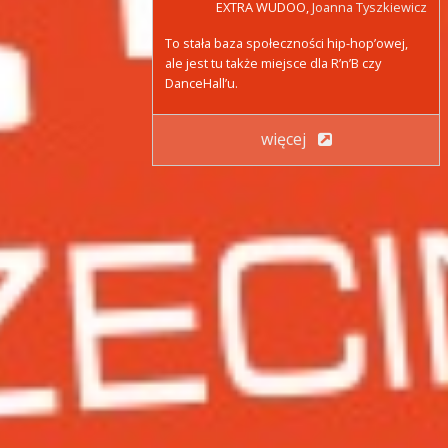
EXTRA WUDOO,
Joanna Tyszkiewicz
To stała baza społeczności hip-hop’owej,
ale jest tu także miejsce dla R’n’B czy
DanceHall’u.
więcej