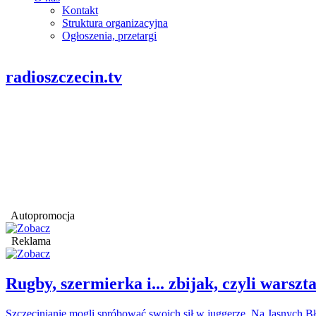
Kontakt
Struktura organizacyjna
Ogłoszenia, przetargi
radioszczecin.tv
Autopromocja
Reklama
Rugby, szermierka i... zbijak, czyli war
Szczecinianie mogli spróbować swoich sił w juggerze. Na Jasnych Bł