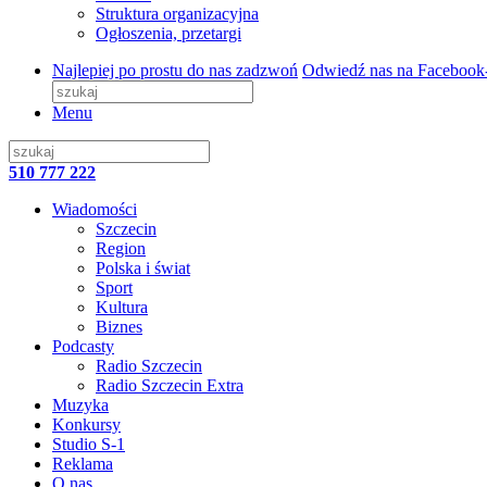
Struktura organizacyjna
Ogłoszenia, przetargi
Najlepiej po prostu do nas zadzwoń
Odwiedź nas na Facebook
Menu
510 777 222
Wiadomości
Szczecin
Region
Polska i świat
Sport
Kultura
Biznes
Podcasty
Radio Szczecin
Radio Szczecin Extra
Muzyka
Konkursy
Studio S-1
Reklama
O nas