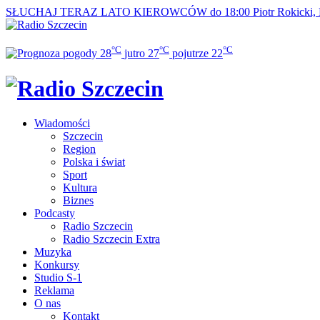
SŁUCHAJ TERAZ
LATO KIEROWCÓW do 18:00
Piotr Rokicki,
°C
°C
°C
28
jutro
27
pojutrze
22
Wiadomości
Szczecin
Region
Polska i świat
Sport
Kultura
Biznes
Podcasty
Radio Szczecin
Radio Szczecin Extra
Muzyka
Konkursy
Studio S-1
Reklama
O nas
Kontakt