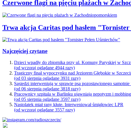
Czerwone flagi na pięciu plażach w Zach
Trwa akcja Caritas pod hasłem "Torniste
Najczęściej czytane
Dzieci wpadły do zbiornika przy ul. Komuny Paryskiej w Szcz
(od wczoraj oglądane 4944 razy)
Tragiczny finał wypoczynku nad Jeziorem Głębokie w Szczeci
(od 03 sierpnia oglądane 3931 razy)
Sąsiedzi interweniują w sprawie psa pozostawionego samotnie
(od 06 sierpnia oglądane 3818 razy)
Pracownicy szpitala w Barlinku ujawniają nepotyzm i mobbin
(od 05 sierpnia oglądane 3597 razy)
Nastolatek miał rany kłute. Interweniował śmigłowiec LPR
(od wczoraj oglądane 3557 razy)