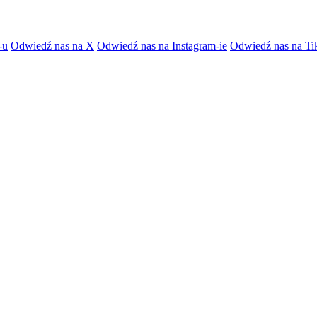
-u
Odwiedź nas na X
Odwiedź nas na Instagram-ie
Odwiedź nas na Ti