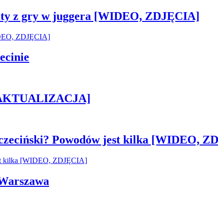
sztaty z gry w juggera [WIDEO, ZDJĘCIA]
ecinie
h [AKTUALIZACJA]
czeciński? Powodów jest kilka [WIDEO, Z
i Warszawa