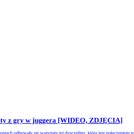
sztaty z gry w juggera [WIDEO, ZDJĘCIA]
oniach odbywały się warsztaty tej dyscypliny, która jest połączeniem