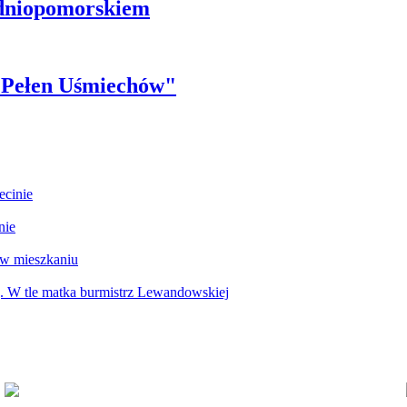
odniopomorskiem
r Pełen Uśmiechów"
ecinie
nie
 w mieszkaniu
g. W tle matka burmistrz Lewandowskiej