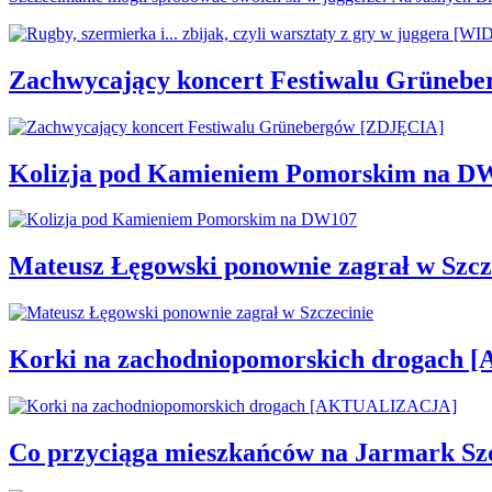
Zachwycający koncert Festiwalu Grüneb
Kolizja pod Kamieniem Pomorskim na D
Mateusz Łęgowski ponownie zagrał w Szcz
Korki na zachodniopomorskich drogac
Co przyciąga mieszkańców na Jarmark Sz