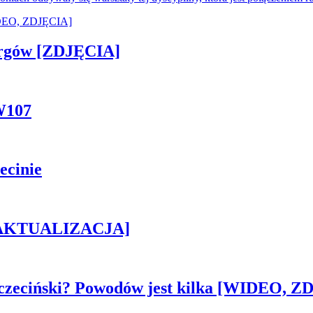
ergów [ZDJĘCIA]
W107
ecinie
h [AKTUALIZACJA]
czeciński? Powodów jest kilka [WIDEO, Z