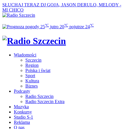
SŁUCHAJ TERAZ
DJ GOJA, JASON DERULO, MELODY -
MI CHICO
°C
°C
°C
25
jutro
20
pojutrze
24
Wiadomości
Szczecin
Region
Polska i świat
Sport
Kultura
Biznes
Podcasty
Radio Szczecin
Radio Szczecin Extra
Muzyka
Konkursy
Studio S-1
Reklama
O nas