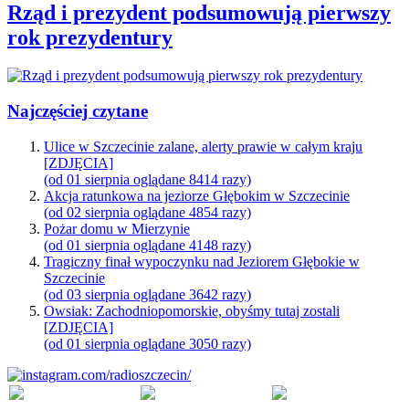
Rząd i prezydent podsumowują pierwszy
rok prezydentury
Najczęściej czytane
Ulice w Szczecinie zalane, alerty prawie w całym kraju
[ZDJĘCIA]
(od 01 sierpnia oglądane 8414 razy)
Akcja ratunkowa na jeziorze Głębokim w Szczecinie
(od 02 sierpnia oglądane 4854 razy)
Pożar domu w Mierzynie
(od 01 sierpnia oglądane 4148 razy)
Tragiczny finał wypoczynku nad Jeziorem Głębokie w
Szczecinie
(od 03 sierpnia oglądane 3642 razy)
Owsiak: Zachodniopomorskie, obyśmy tutaj zostali
[ZDJĘCIA]
(od 01 sierpnia oglądane 3050 razy)