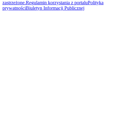
zastrzeżone.
Regulamin korzystania z portalu
Polityka
prywatności
Biuletyn Informacji Publicznej