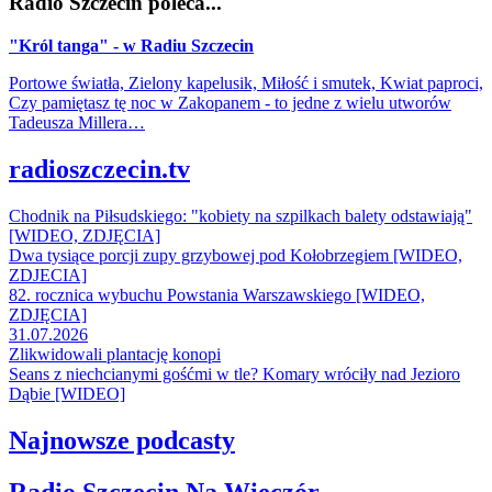
Radio Szczecin poleca...
"Król tanga" - w Radiu Szczecin
Portowe światła, Zielony kapelusik, Miłość i smutek, Kwiat paproci,
Czy pamiętasz tę noc w Zakopanem - to jedne z wielu utworów
Tadeusza Millera…
radioszczecin.tv
Chodnik na Piłsudskiego: "kobiety na szpilkach balety odstawiają"
[WIDEO, ZDJĘCIA]
Dwa tysiące porcji zupy grzybowej pod Kołobrzegiem [WIDEO,
ZDJECIA]
82. rocznica wybuchu Powstania Warszawskiego [WIDEO,
ZDJĘCIA]
31.07.2026
Zlikwidowali plantację konopi
Seans z niechcianymi gośćmi w tle? Komary wróciły nad Jezioro
Dąbie [WIDEO]
Najnowsze podcasty
Radio Szczecin Na Wieczór