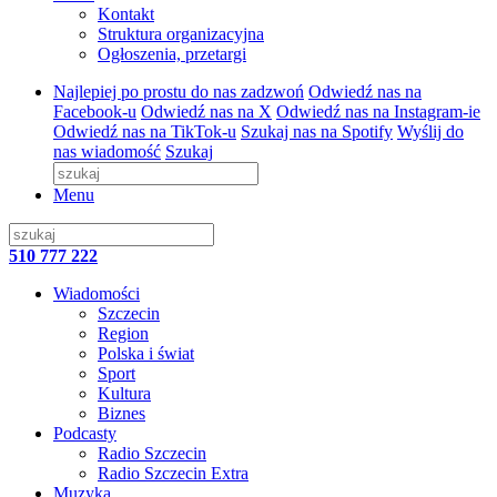
Kontakt
Struktura organizacyjna
Ogłoszenia, przetargi
Najlepiej po prostu do nas zadzwoń
Odwiedź nas na
Facebook-u
Odwiedź nas na X
Odwiedź nas na Instagram-ie
Odwiedź nas na TikTok-u
Szukaj nas na Spotify
Wyślij do
nas wiadomość
Szukaj
Menu
510 777 222
Wiadomości
Szczecin
Region
Polska i świat
Sport
Kultura
Biznes
Podcasty
Radio Szczecin
Radio Szczecin Extra
Muzyka