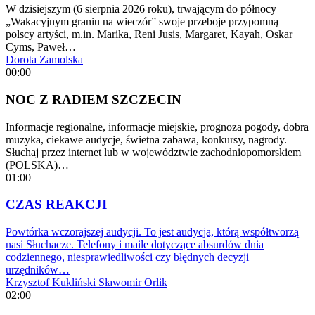
W dzisiejszym (6 sierpnia 2026 roku), trwającym do północy
„Wakacyjnym graniu na wieczór” swoje przeboje przypomną
polscy artyści, m.in. Marika, Reni Jusis, Margaret, Kayah, Oskar
Cyms, Paweł…
Dorota Zamolska
00:00
NOC Z RADIEM SZCZECIN
Informacje regionalne, informacje miejskie, prognoza pogody, dobra
muzyka, ciekawe audycje, świetna zabawa, konkursy, nagrody.
Słuchaj przez internet lub w województwie zachodniopomorskiem
(POLSKA)…
01:00
CZAS REAKCJI
Powtórka wczorajszej audycji. To jest audycja, którą współtworzą
nasi Słuchacze. Telefony i maile dotyczące absurdów dnia
codziennego, niesprawiedliwości czy błędnych decyzji
urzędników…
Krzysztof Kukliński
Sławomir Orlik
02:00