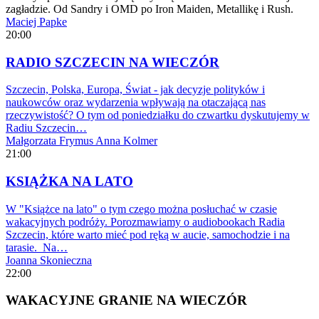
zagładzie. Od Sandry i OMD po Iron Maiden, Metallikę i Rush.
Maciej Papke
20:00
RADIO SZCZECIN NA WIECZÓR
Szczecin, Polska, Europa, Świat - jak decyzje polityków i
naukowców oraz wydarzenia wpływają na otaczającą nas
rzeczywistość? O tym od poniedziałku do czwartku dyskutujemy w
Radiu Szczecin…
Małgorzata Frymus
Anna Kolmer
21:00
KSIĄŻKA NA LATO
W "Książce na lato" o tym czego można posłuchać w czasie
wakacyjnych podróży. Porozmawiamy o audiobookach Radia
Szczecin, które warto mieć pod ręką w aucie, samochodzie i na
tarasie. Na…
Joanna Skonieczna
22:00
WAKACYJNE GRANIE NA WIECZÓR