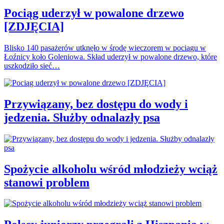
Pociąg uderzył w powalone drzewo
[ZDJĘCIA]
Blisko 140 pasażerów utknęło w środę wieczorem w pociągu w
Łoźnicy koło Goleniowa. Skład uderzył w powalone drzewo, które
uszkodziło sieć…
Przywiązany, bez dostępu do wody i
jedzenia. Służby odnalazły psa
Spożycie alkoholu wśród młodzieży wciąż
stanowi problem