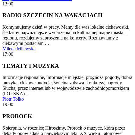
13:00
RADIO SZCZECIN NA WAKACJACH
Kontynuujemy dzień w pracy. Mamy dla was lokalne ciekawostki,
śledzimy najważniejsze wydarzenia na kulturalnej mapie miasta i
regionu, rozdajemy zaproszenia na koncerty. Rozmawiamy z
ciekawymi postaciami…
Milena Milewska
17:00
TEMATY I MUZYKA
Informacje regionalne, informacje miejskie, prognoza pogody, dobra
muzyka, ciekawe audycje, świetna zabawa, konkursy, nagrody.
Słuchaj przez internet lub w województwie zachodniopomorskiem
(POLSKA)…
Piotr Tolko
19:00
PROROCK
6 sierpnia, w rocznicę Hiroszimy, Prorock o muzyce, która przez
dekady opowiadała o największym lęku XX wieku - atomowej