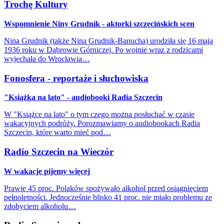
Trochę Kultury
Wspomnienie Niny Grudnik - aktorki szczecińskich scen
Nina Grudnik (także Nina Grudnik-Banucha) urodziła się 16 maja
1936 roku w Dąbrowie Górniczej. Po wojnie wraz z rodzicami
wyjechała do Wrocławia…
Fonosfera - reportaże i słuchowiska
"Książka na lato" - audiobooki Radia Szczecin
W "Książce na lato" o tym czego można posłuchać w czasie
wakacyjnych podróży. Porozmawiamy o audiobookach Radia
Szczecin, które warto mieć pod…
Radio Szczecin na Wieczór
W wakacje pijemy więcej
Prawie 45 proc. Polaków spożywało alkohol przed osiągnięciem
pełnoletności. Jednocześnie blisko 41 proc. nie miało problemu ze
zdobyciem alkoholu…