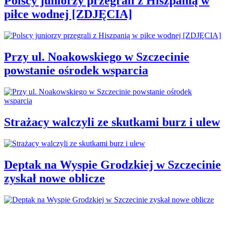
Polscy juniorzy przegrali z Hiszpanią w
piłce wodnej [ZDJĘCIA]
Przy ul. Noakowskiego w Szczecinie
powstanie ośrodek wsparcia
Strażacy walczyli ze skutkami burz i ulew
Deptak na Wyspie Grodzkiej w Szczecinie
zyskał nowe oblicze