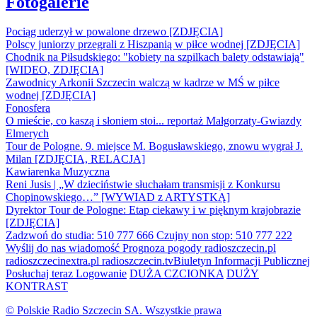
Fotogalerie
Pociąg uderzył w powalone drzewo [ZDJĘCIA]
Polscy juniorzy przegrali z Hiszpanią w piłce wodnej [ZDJĘCIA]
Chodnik na Piłsudskiego: "kobiety na szpilkach balety odstawiają"
[WIDEO, ZDJĘCIA]
Zawodnicy Arkonii Szczecin walczą w kadrze w MŚ w piłce
wodnej [ZDJĘCIA]
Fonosfera
O mieście, co kaszą i słoniem stoi... reportaż Małgorzaty-Gwiazdy
Elmerych
Tour de Pologne. 9. miejsce M. Bogusławskiego, znowu wygrał J.
Milan [ZDJĘCIA, RELACJA]
Kawiarenka Muzyczna
Reni Jusis | „W dzieciństwie słuchałam transmisji z Konkursu
Chopinowskiego…” [WYWIAD z ARTYSTKĄ]
Dyrektor Tour de Pologne: Etap ciekawy i w pięknym krajobrazie
[ZDJĘCIA]
Zadzwoń do studia: 510 777 666
Czujny non stop: 510 777 222
Wyślij do nas wiadomość
Prognoza pogody
radioszczecin.pl
radioszczecinextra.pl
radioszczecin.tv
Biuletyn Informacji Publicznej
Posłuchaj teraz
Logowanie
DUŻA CZCIONKA
DUŻY
KONTRAST
© Polskie Radio Szczecin SA. Wszystkie prawa