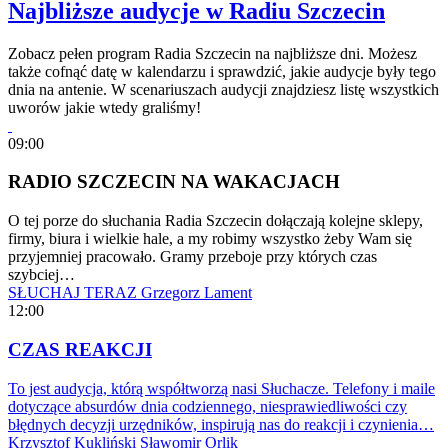
Najbliższe audycje w Radiu Szczecin
Zobacz pełen program Radia Szczecin na najbliższe dni. Możesz
także cofnąć datę w kalendarzu i sprawdzić, jakie audycje były tego
dnia na antenie. W scenariuszach audycji znajdziesz listę wszystkich
uworów jakie wtedy graliśmy!
09:00
RADIO SZCZECIN NA WAKACJACH
O tej porze do słuchania Radia Szczecin dołączają kolejne sklepy,
firmy, biura i wielkie hale, a my robimy wszystko żeby Wam się
przyjemniej pracowało. Gramy przeboje przy których czas
szybciej…
SŁUCHAJ TERAZ
Grzegorz Lament
12:00
CZAS REAKCJI
To jest audycja, którą współtworzą nasi Słuchacze. Telefony i maile
dotyczące absurdów dnia codziennego, niesprawiedliwości czy
błędnych decyzji urzędników, inspirują nas do reakcji i czynienia…
Krzysztof Kukliński
Sławomir Orlik