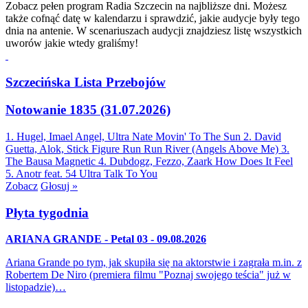
Zobacz pełen program Radia Szczecin na najbliższe dni. Możesz
także cofnąć datę w kalendarzu i sprawdzić, jakie audycje były tego
dnia na antenie. W scenariuszach audycji znajdziesz listę wszystkich
uworów jakie wtedy graliśmy!
Szczecińska Lista Przebojów
Notowanie 1835 (31.07.2026)
1. Hugel, Imael Angel, Ultra Nate
Movin' To The Sun
2. David
Guetta, Alok, Stick Figure
Run Run River (Angels Above Me)
3.
The Bausa
Magnetic
4. Dubdogz, Fezzo, Zaark
How Does It Feel
5. Anotr feat. 54 Ultra
Talk To You
Zobacz
Głosuj »
Płyta tygodnia
ARIANA GRANDE - Petal 03 - 09.08.2026
Ariana Grande po tym, jak skupiła się na aktorstwie i zagrała m.in. z
Robertem De Niro (premiera filmu "Poznaj swojego teścia" już w
listopadzie)…