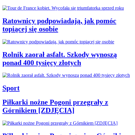
Ratownicy podpowiadają, jak pomóc
topiącej się osobie
Rolnik zaorał asfalt. Szkody wynoszą
ponad 400 tysięcy złotych
Sport
Piłkarki nożne Pogoni przegrały z
Górnikiem [ZDJĘCIA]