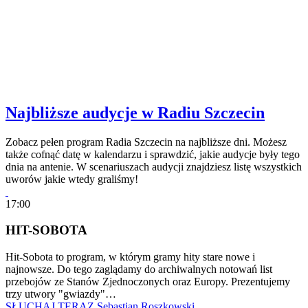
Najbliższe audycje w Radiu Szczecin
Zobacz pełen program Radia Szczecin na najbliższe dni. Możesz
także cofnąć datę w kalendarzu i sprawdzić, jakie audycje były tego
dnia na antenie. W scenariuszach audycji znajdziesz listę wszystkich
uworów jakie wtedy graliśmy!
17:00
HIT-SOBOTA
Hit-Sobota to program, w którym gramy hity stare nowe i
najnowsze. Do tego zaglądamy do archiwalnych notowań list
przebojów ze Stanów Zjednoczonych oraz Europy. Prezentujemy
trzy utwory "gwiazdy"…
SŁUCHAJ TERAZ
Sebastian Roszkowski