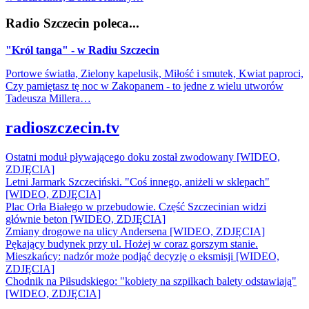
Radio Szczecin poleca...
"Król tanga" - w Radiu Szczecin
Portowe światła, Zielony kapelusik, Miłość i smutek, Kwiat paproci,
Czy pamiętasz tę noc w Zakopanem - to jedne z wielu utworów
Tadeusza Millera…
radioszczecin.tv
Ostatni moduł pływającego doku został zwodowany [WIDEO,
ZDJĘCIA]
Letni Jarmark Szczeciński. "Coś innego, aniżeli w sklepach"
[WIDEO, ZDJĘCIA]
Plac Orła Białego w przebudowie. Część Szczecinian widzi
głównie beton [WIDEO, ZDJĘCIA]
Zmiany drogowe na ulicy Andersena [WIDEO, ZDJĘCIA]
Pękający budynek przy ul. Hożej w coraz gorszym stanie.
Mieszkańcy: nadzór może podjąć decyzję o eksmisji [WIDEO,
ZDJĘCIA]
Chodnik na Piłsudskiego: "kobiety na szpilkach balety odstawiają"
[WIDEO, ZDJĘCIA]