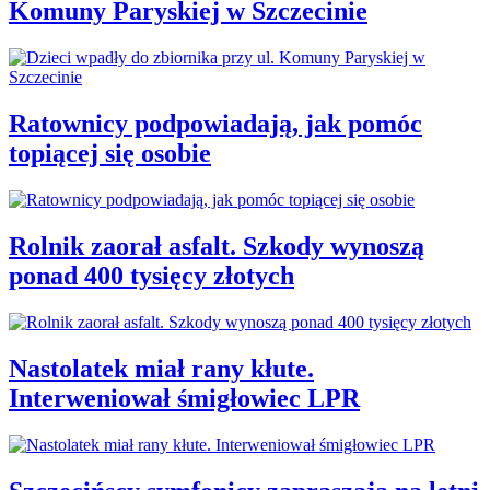
Komuny Paryskiej w Szczecinie
Ratownicy podpowiadają, jak pomóc
topiącej się osobie
Rolnik zaorał asfalt. Szkody wynoszą
ponad 400 tysięcy złotych
Nastolatek miał rany kłute.
Interweniował śmigłowiec LPR