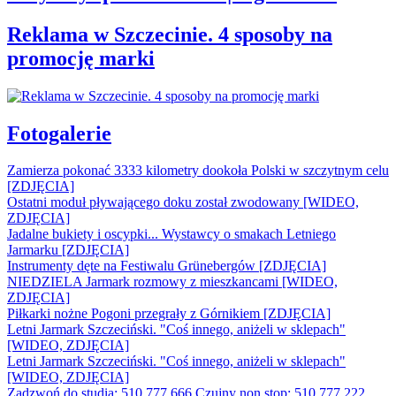
Reklama w Szczecinie. 4 sposoby na
promocję marki
Fotogalerie
Zamierza pokonać 3333 kilometry dookoła Polski w szczytnym celu
[ZDJĘCIA]
Ostatni moduł pływającego doku został zwodowany [WIDEO,
ZDJĘCIA]
Jadalne bukiety i oscypki... Wystawcy o smakach Letniego
Jarmarku [ZDJĘCIA]
Instrumenty dęte na Festiwalu Grünebergów [ZDJĘCIA]
NIEDZIELA Jarmark rozmowy z mieszkancami [WIDEO,
ZDJĘCIA]
Piłkarki nożne Pogoni przegrały z Górnikiem [ZDJĘCIA]
Letni Jarmark Szczeciński. "Coś innego, aniżeli w sklepach"
[WIDEO, ZDJĘCIA]
Letni Jarmark Szczeciński. "Coś innego, aniżeli w sklepach"
[WIDEO, ZDJĘCIA]
Zadzwoń do studia: 510 777 666
Czujny non stop: 510 777 222