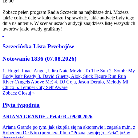
18:00
Zobacz pełen program Radia Szczecin na najbliższe dni. Możesz
także cofnąć datę w kalendarzu i sprawdzić, jakie audycje były tego
dnia na antenie. W scenariuszach audycji znajdziesz listę wszystkich
uworów jakie wtedy graliśmy!
Szczecińska Lista Przebojów
Notowanie 1836 (07.08.2026)
1. Hugel, Imael Angel, Ultra Nate
Movin' To The Sun
2. Sombr
My
Body Isn't Ready
3. David Guetta, Alok, Stick Figure
Run Run
River (Angels Above Me)
4. DJ Goja, Jason Derulo, Melody
Mi
Chico
5. Temper City
Self Aware
Zobacz
Głosuj »
Płyta tygodnia
ARIANA GRANDE - Petal 03 - 09.08.2026
Ariana Grande po tym, jak skupiła się na aktorstwie i zagrała m.in. z
Robertem De Niro (premiera filmu "Poznaj swojego teścia" już w