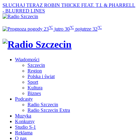
SŁUCHAJ TERAZ
ROBIN THICKE FEAT. T.I. & PHARRELL
- BLURRED LINES
°C
°C
°C
23
jutro
30
pojutrze
32
Wiadomości
Szczecin
Region
Polska i świat
Sport
Kultura
Biznes
Podcasty
Radio Szczecin
Radio Szczecin Extra
Muzyka
Konkursy
Studio S-1
Reklama
O nas