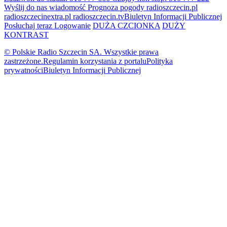
Wyślij do nas wiadomość
Prognoza pogody
radioszczecin.pl
radioszczecinextra.pl
radioszczecin.tv
Biuletyn Informacji Publicznej
Posłuchaj teraz
Logowanie
DUŻA CZCIONKA
DUŻY
KONTRAST
© Polskie Radio Szczecin SA. Wszystkie prawa
zastrzeżone.
Regulamin korzystania z portalu
Polityka
prywatności
Biuletyn Informacji Publicznej