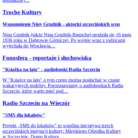
listopadzie)…
Trochę Kultury
Wspomnienie Niny Grudnik - aktorki szczecińskich scen
Nina Grudnik (także Nina Grudnik-Banucha) urodziła się 16 maja
1936 roku w Dąbrowie Górniczej. Po wojnie wraz z rodzicami
wyjechała do Wrocławia…
Fonosfera - reportaże i słuchowiska
"Książka na lato" - audiobooki Radia Szczecin
W "Książce na lato" o tym czego można posłuchać w czasie
wakacyjnych podróży. Porozmawiamy o audiobookach Radia
Szczecin, które warto mieć pod…
Radio Szczecin na Wieczór
"SMS dla lokalsów"
Projekt „SMS do lokalsów” to wspólna inicjatywa trzech
szczecińskich instytucji kultury: Miejskiego Ośrodka Kultury
w Szczecinie, Domu Kultury…