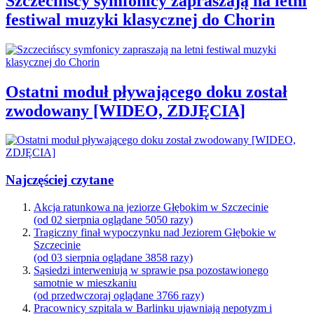
Szczecińscy symfonicy zapraszają na letni
festiwal muzyki klasycznej do Chorin
Ostatni moduł pływającego doku został
zwodowany [WIDEO, ZDJĘCIA]
Najczęściej czytane
Akcja ratunkowa na jeziorze Głębokim w Szczecinie
(od 02 sierpnia oglądane 5050 razy)
Tragiczny finał wypoczynku nad Jeziorem Głębokie w
Szczecinie
(od 03 sierpnia oglądane 3858 razy)
Sąsiedzi interweniują w sprawie psa pozostawionego
samotnie w mieszkaniu
(od przedwczoraj oglądane 3766 razy)
Pracownicy szpitala w Barlinku ujawniają nepotyzm i