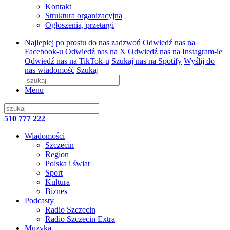
Kontakt
Struktura organizacyjna
Ogłoszenia, przetargi
Najlepiej po prostu do nas zadzwoń
Odwiedź nas na
Facebook-u
Odwiedź nas na X
Odwiedź nas na Instagram-ie
Odwiedź nas na TikTok-u
Szukaj nas na Spotify
Wyślij do
nas wiadomość
Szukaj
Menu
510 777 222
Wiadomości
Szczecin
Region
Polska i świat
Sport
Kultura
Biznes
Podcasty
Radio Szczecin
Radio Szczecin Extra
Muzyka