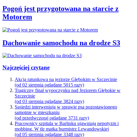
Pogoń jest przygotowana na starcie z
Motorem
Dachowanie samochodu na drodze S3
Najczęściej czytane
Akcja ratunkowa na jeziorze Głębokim w Szczecinie
(od 02 sierpnia oglądane 5015 razy)
Tragiczny finał wypoczynku nad Jeziorem Głębokie w
Szczecinie
(od 03 sierpnia oglądane 3824 razy)
Sąsiedzi interweniują w sprawie psa pozostawionego
samotnie w mieszkaniu
(od przedwczoraj oglądane 3731 razy)
Pracownicy szpitala w Barlinku ujawniają nepotyzm i
mobbing. W tle matka burmistrz Lewandowskiej
(od 05 sierpnia oglądane 3348 razy)