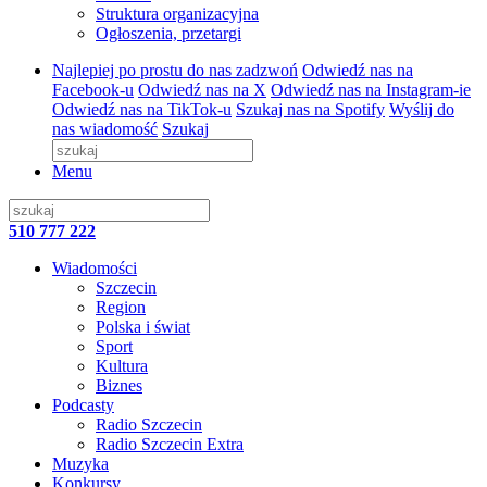
Struktura organizacyjna
Ogłoszenia, przetargi
Najlepiej po prostu do nas zadzwoń
Odwiedź nas na
Facebook-u
Odwiedź nas na X
Odwiedź nas na Instagram-ie
Odwiedź nas na TikTok-u
Szukaj nas na Spotify
Wyślij do
nas wiadomość
Szukaj
Menu
510 777 222
Wiadomości
Szczecin
Region
Polska i świat
Sport
Kultura
Biznes
Podcasty
Radio Szczecin
Radio Szczecin Extra
Muzyka
Konkursy