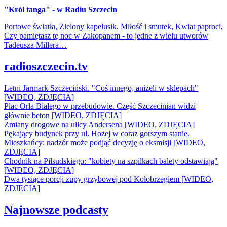
"Król tanga" - w Radiu Szczecin
Portowe światła, Zielony kapelusik, Miłość i smutek, Kwiat paproci,
Czy pamiętasz tę noc w Zakopanem - to jedne z wielu utworów
Tadeusza Millera…
radioszczecin.tv
Letni Jarmark Szczeciński. "Coś innego, aniżeli w sklepach"
[WIDEO, ZDJĘCIA]
Plac Orła Białego w przebudowie. Część Szczecinian widzi
głównie beton [WIDEO, ZDJĘCIA]
Zmiany drogowe na ulicy Andersena [WIDEO, ZDJĘCIA]
Pękający budynek przy ul. Hożej w coraz gorszym stanie.
Mieszkańcy: nadzór może podjąć decyzję o eksmisji [WIDEO,
ZDJĘCIA]
Chodnik na Piłsudskiego: "kobiety na szpilkach balety odstawiają"
[WIDEO, ZDJĘCIA]
Dwa tysiące porcji zupy grzybowej pod Kołobrzegiem [WIDEO,
ZDJECIA]
Najnowsze podcasty