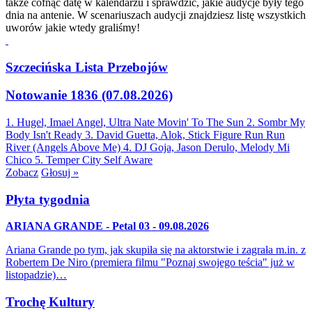
także cofnąć datę w kalendarzu i sprawdzić, jakie audycje były tego
dnia na antenie. W scenariuszach audycji znajdziesz listę wszystkich
uworów jakie wtedy graliśmy!
Szczecińska Lista Przebojów
Notowanie 1836 (07.08.2026)
1. Hugel, Imael Angel, Ultra Nate
Movin' To The Sun
2. Sombr
My
Body Isn't Ready
3. David Guetta, Alok, Stick Figure
Run Run
River (Angels Above Me)
4. DJ Goja, Jason Derulo, Melody
Mi
Chico
5. Temper City
Self Aware
Zobacz
Głosuj »
Płyta tygodnia
ARIANA GRANDE - Petal 03 - 09.08.2026
Ariana Grande po tym, jak skupiła się na aktorstwie i zagrała m.in. z
Robertem De Niro (premiera filmu "Poznaj swojego teścia" już w
listopadzie)…
Trochę Kultury