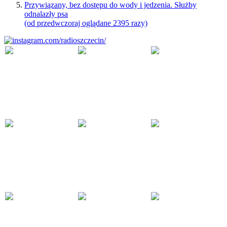
Przywiązany, bez dostępu do wody i jedzenia. Służby
odnalazły psa
(od przedwczoraj oglądane 2395 razy)