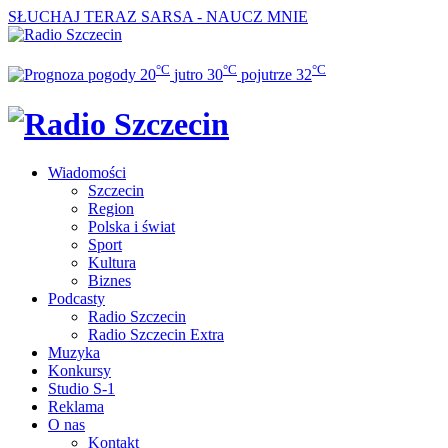
SŁUCHAJ TERAZ
SARSA - NAUCZ MNIE
°C
°C
°C
20
jutro
30
pojutrze
32
Wiadomości
Szczecin
Region
Polska i świat
Sport
Kultura
Biznes
Podcasty
Radio Szczecin
Radio Szczecin Extra
Muzyka
Konkursy
Studio S-1
Reklama
O nas
Kontakt