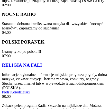
mp3. Dzwońcie po znajomych i urządzajcie własną DOMÓWKĘ.
02:00
NOCNE RADIO
Starannie dobrana i zmiksowana muzyka dla wszystkich "nocnych
Marków". Zapraszamy do słuchania!
04:00
POLSKI PORANEK
Gramy tylko po polsku!!!
07:00
RELIGIA NA FALI
Informacje regionalne, informacje miejskie, prognoza pogody, dobra
muzyka, ciekawe audycje, świetna zabawa, konkursy, nagrody.
Słuchaj przez internet lub w województwie zachodniopomorskiem
(POLSKA)…
Piotr Kołodziejski
08:00
Zobacz pełen program Radia Szczecin na najbliższe dni. Możesz