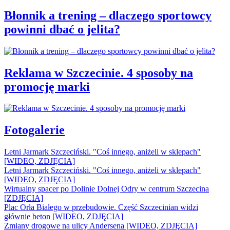
Błonnik a trening – dlaczego sportowcy
powinni dbać o jelita?
Reklama w Szczecinie. 4 sposoby na
promocję marki
Fotogalerie
Letni Jarmark Szczeciński. "Coś innego, aniżeli w sklepach"
[WIDEO, ZDJĘCIA]
Letni Jarmark Szczeciński. "Coś innego, aniżeli w sklepach"
[WIDEO, ZDJĘCIA]
Wirtualny spacer po Dolinie Dolnej Odry w centrum Szczecina
[ZDJĘCIA]
Plac Orła Białego w przebudowie. Część Szczecinian widzi
głównie beton [WIDEO, ZDJĘCIA]
Zmiany drogowe na ulicy Andersena [WIDEO, ZDJĘCIA]