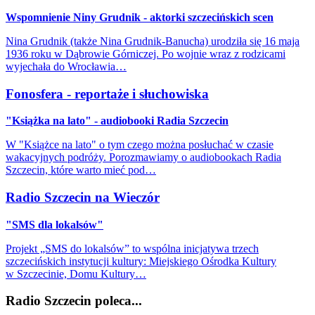
Wspomnienie Niny Grudnik - aktorki szczecińskich scen
Nina Grudnik (także Nina Grudnik-Banucha) urodziła się 16 maja
1936 roku w Dąbrowie Górniczej. Po wojnie wraz z rodzicami
wyjechała do Wrocławia…
Fonosfera - reportaże i słuchowiska
"Książka na lato" - audiobooki Radia Szczecin
W "Książce na lato" o tym czego można posłuchać w czasie
wakacyjnych podróży. Porozmawiamy o audiobookach Radia
Szczecin, które warto mieć pod…
Radio Szczecin na Wieczór
"SMS dla lokalsów"
Projekt „SMS do lokalsów” to wspólna inicjatywa trzech
szczecińskich instytucji kultury: Miejskiego Ośrodka Kultury
w Szczecinie, Domu Kultury…
Radio Szczecin poleca...