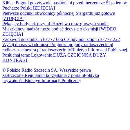
Kibice Pogoni pozytywnie nastawieni przed meczem ze Śląskiem w
Pucharze Polski [ZDJĘCIA]
Pierwsze odcinki obwodnicy północnej Stargardu już gotowe
[ZDJĘCIA]
Pękający budynek przy ul. Hożej w coraz gorszym stanie.
Mieszkańcy: nadzór może podjąć decyzję o eksmisji [WIDEO,
ZDJĘCIA]
Zadzwoń do studia: 510 777 666
Czujny non stop: 510 777 222
Wyślij do nas wiadomość
Prognoza pogody
radioszczecin.pl
radioszczecinextra.pl
radioszczecin.tv
Biuletyn Informacji Publicznej
Posłuchaj teraz
Logowanie
DUŻA CZCIONKA
DUŻY
KONTRAST
© Polskie Radio Szczecin SA. Wszystkie prawa
zastrzeżone.
Regulamin korzystania z portalu
Polityka
prywatności
Biuletyn Informacji Publicznej