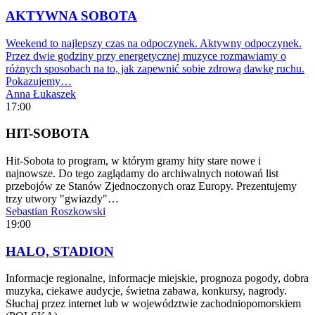
AKTYWNA SOBOTA
Weekend to najlepszy czas na odpoczynek. Aktywny odpoczynek.
Przez dwie godziny przy energetycznej muzyce rozmawiamy o
różnych sposobach na to, jak zapewnić sobie zdrową dawkę ruchu.
Pokazujemy…
Anna Łukaszek
17:00
HIT-SOBOTA
Hit-Sobota to program, w którym gramy hity stare nowe i
najnowsze. Do tego zaglądamy do archiwalnych notowań list
przebojów ze Stanów Zjednoczonych oraz Europy. Prezentujemy
trzy utwory "gwiazdy"…
Sebastian Roszkowski
19:00
HALO, STADION
Informacje regionalne, informacje miejskie, prognoza pogody, dobra
muzyka, ciekawe audycje, świetna zabawa, konkursy, nagrody.
Słuchaj przez internet lub w województwie zachodniopomorskiem