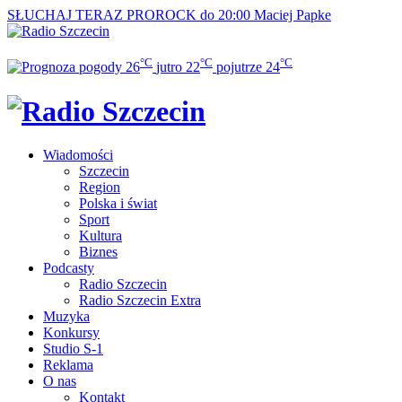
SŁUCHAJ TERAZ
PROROCK do 20:00
Maciej Papke
°C
°C
°C
26
jutro
22
pojutrze
24
Wiadomości
Szczecin
Region
Polska i świat
Sport
Kultura
Biznes
Podcasty
Radio Szczecin
Radio Szczecin Extra
Muzyka
Konkursy
Studio S-1
Reklama
O nas
Kontakt