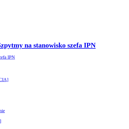
Szpytmy na stanowisko szefa IPN
ĘCIA]
nie
]