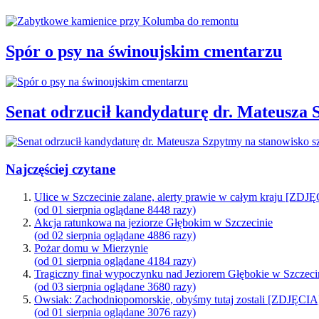
Spór o psy na świnoujskim cmentarzu
Senat odrzucił kandydaturę dr. Mateusza 
Najczęściej czytane
Ulice w Szczecinie zalane, alerty prawie w całym kraju [ZDJ
(od 01 sierpnia oglądane 8448 razy)
Akcja ratunkowa na jeziorze Głębokim w Szczecinie
(od 02 sierpnia oglądane 4886 razy)
Pożar domu w Mierzynie
(od 01 sierpnia oglądane 4184 razy)
Tragiczny finał wypoczynku nad Jeziorem Głębokie w Szczeci
(od 03 sierpnia oglądane 3680 razy)
Owsiak: Zachodniopomorskie, obyśmy tutaj zostali [ZDJĘCIA
(od 01 sierpnia oglądane 3076 razy)