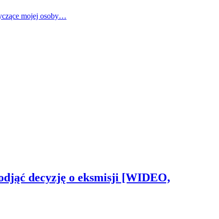
tyczące mojej osoby…
odjąć decyzję o eksmisji [WIDEO,