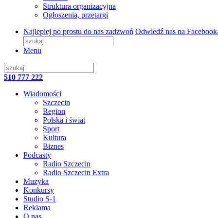
Struktura organizacyjna
Ogłoszenia, przetargi
Najlepiej po prostu do nas zadzwoń
Odwiedź nas na Facebook
Menu
510 777 222
Wiadomości
Szczecin
Region
Polska i świat
Sport
Kultura
Biznes
Podcasty
Radio Szczecin
Radio Szczecin Extra
Muzyka
Konkursy
Studio S-1
Reklama
O nas