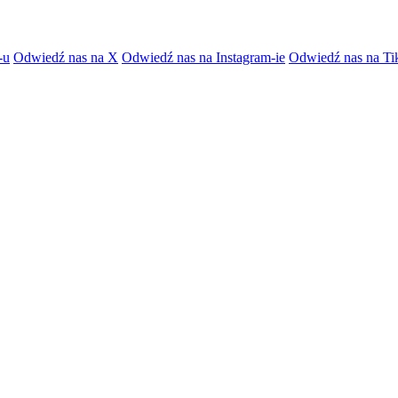
-u
Odwiedź nas na X
Odwiedź nas na Instagram-ie
Odwiedź nas na Ti