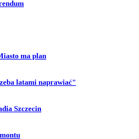
erendum
Miasto ma plan
trzeba latami naprawiać"
adia Szczecin
emontu