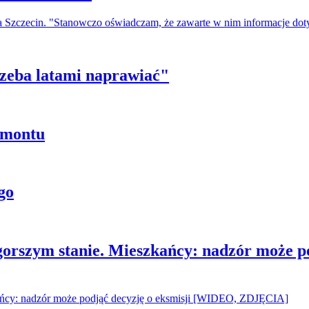
a Szczecin. "Stanowczo oświadczam, że zawarte w nim informacje do
trzeba latami naprawiać"
emontu
go
gorszym stanie. Mieszkańcy: nadzór może p