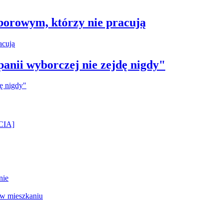
borowym, którzy nie pracują
anii wyborczej nie zejdę nigdy"
ĘCIA]
nie
 w mieszkaniu