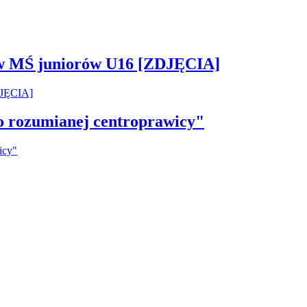
 w MŚ juniorów U16 [ZDJĘCIA]
ko rozumianej centroprawicy"