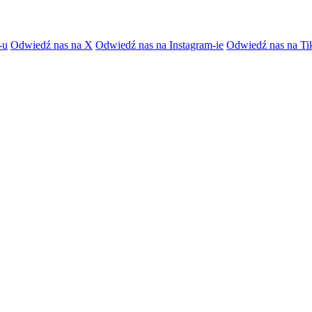
-u
Odwiedź nas na X
Odwiedź nas na Instagram-ie
Odwiedź nas na Ti