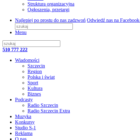
Struktura organizacyjna
Ogłoszenia, przetargi
Najlepiej po prostu do nas zadzwoń
Odwiedź nas na Facebook
Menu
510 777 222
Wiadomości
Szczecin
Region
Polska i świat
Sport
Kultura
Biznes
Podcasty
Radio Szczecin
Radio Szczecin Extra
Muzyka
Konkursy
Studio S-1
Reklama
O nas