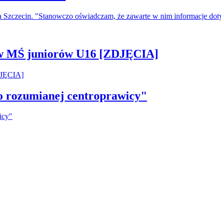
a Szczecin. "Stanowczo oświadczam, że zawarte w nim informacje do
 w MŚ juniorów U16 [ZDJĘCIA]
ko rozumianej centroprawicy"