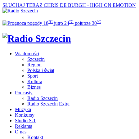
SŁUCHAJ TERAZ
CHRIS DE BURGH - HIGH ON EMOTION
°C
°C
°C
18
jutro
24
pojutrze
30
Wiadomości
Szczecin
Region
Polska i świat
Sport
Kultura
Biznes
Podcasty
Radio Szczecin
Radio Szczecin Extra
Muzyka
Konkursy
Studio S-1
Reklama
O nas
Kontakt