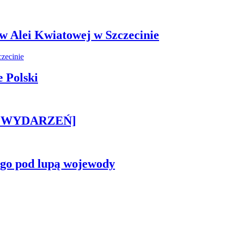
 w Alei Kwiatowej w Szczecinie
 Polski
STA WYDARZEŃ]
ego pod lupą wojewody