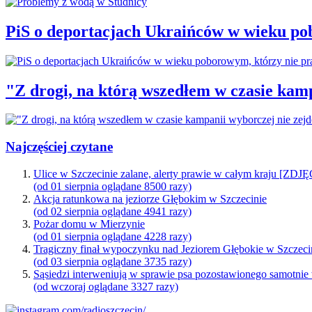
PiS o deportacjach Ukraińców w wieku po
"Z drogi, na którą wszedłem w czasie kamp
Najczęściej czytane
Ulice w Szczecinie zalane, alerty prawie w całym kraju [ZDJ
(od 01 sierpnia oglądane 8500 razy)
Akcja ratunkowa na jeziorze Głębokim w Szczecinie
(od 02 sierpnia oglądane 4941 razy)
Pożar domu w Mierzynie
(od 01 sierpnia oglądane 4228 razy)
Tragiczny finał wypoczynku nad Jeziorem Głębokie w Szczeci
(od 03 sierpnia oglądane 3735 razy)
Sąsiedzi interweniują w sprawie psa pozostawionego samotnie
(od wczoraj oglądane 3327 razy)