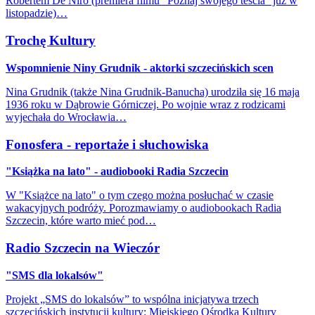
Robertem De Niro (premiera filmu "Poznaj swojego teścia" już w
listopadzie)…
Trochę Kultury
Wspomnienie Niny Grudnik - aktorki szczecińskich scen
Nina Grudnik (także Nina Grudnik-Banucha) urodziła się 16 maja
1936 roku w Dąbrowie Górniczej. Po wojnie wraz z rodzicami
wyjechała do Wrocławia…
Fonosfera - reportaże i słuchowiska
"Książka na lato" - audiobooki Radia Szczecin
W "Książce na lato" o tym czego można posłuchać w czasie
wakacyjnych podróży. Porozmawiamy o audiobookach Radia
Szczecin, które warto mieć pod…
Radio Szczecin na Wieczór
"SMS dla lokalsów"
Projekt „SMS do lokalsów” to wspólna inicjatywa trzech
szczecińskich instytucji kultury: Miejskiego Ośrodka Kultury