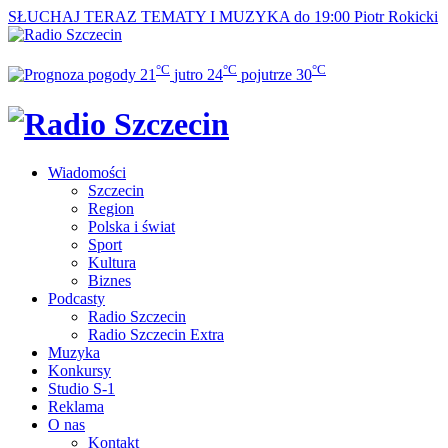
SŁUCHAJ TERAZ
TEMATY I MUZYKA do 19:00
Piotr Rokicki
°C
°C
°C
21
jutro
24
pojutrze
30
Wiadomości
Szczecin
Region
Polska i świat
Sport
Kultura
Biznes
Podcasty
Radio Szczecin
Radio Szczecin Extra
Muzyka
Konkursy
Studio S-1
Reklama
O nas
Kontakt