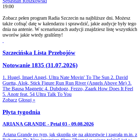
Sebastian Roszkowski
19:00
Zobacz pełen program Radia Szczecin na najbliższe dni. Możesz
także cofnąć datę w kalendarzu i sprawdzić, jakie audycje były tego
dnia na antenie. W scenariuszach audycji znajdziesz listę wszystkich
uworów jakie wtedy graliśmy!
Szczecińska Lista Przebojów
Notowanie 1835 (31.07.2026)
1. Hugel, Imael Angel, Ultra Nate
Movin' To The Sun
2. David
Guetta, Alok, Stick Figure
Run Run River (Angels Above Me)
3.
The Bausa
Magnetic
4. Dubdogz, Fezzo, Zaark
How Does It Feel
5. Anotr feat. 54 Ultra
Talk To You
Zobacz
Głosuj »
Płyta tygodnia
ARIANA GRANDE - Petal 03 - 09.08.2026
Ariana Grande po tym, jak skupiła się na aktorstwie i zagrała m.in. z