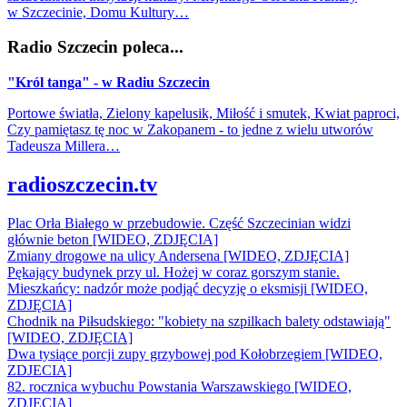
w Szczecinie, Domu Kultury…
Radio Szczecin poleca...
"Król tanga" - w Radiu Szczecin
Portowe światła, Zielony kapelusik, Miłość i smutek, Kwiat paproci,
Czy pamiętasz tę noc w Zakopanem - to jedne z wielu utworów
Tadeusza Millera…
radioszczecin.tv
Plac Orła Białego w przebudowie. Część Szczecinian widzi
głównie beton [WIDEO, ZDJĘCIA]
Zmiany drogowe na ulicy Andersena [WIDEO, ZDJĘCIA]
Pękający budynek przy ul. Hożej w coraz gorszym stanie.
Mieszkańcy: nadzór może podjąć decyzję o eksmisji [WIDEO,
ZDJĘCIA]
Chodnik na Piłsudskiego: "kobiety na szpilkach balety odstawiają"
[WIDEO, ZDJĘCIA]
Dwa tysiące porcji zupy grzybowej pod Kołobrzegiem [WIDEO,
ZDJECIA]
82. rocznica wybuchu Powstania Warszawskiego [WIDEO,
ZDJĘCIA]