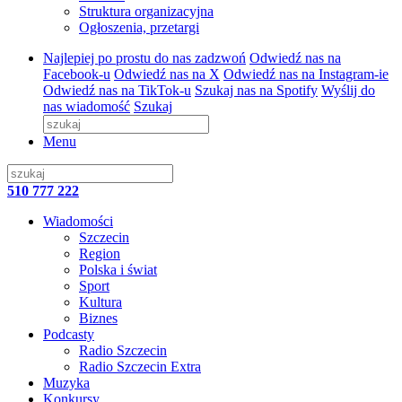
Struktura organizacyjna
Ogłoszenia, przetargi
Najlepiej po prostu do nas zadzwoń
Odwiedź nas na
Facebook-u
Odwiedź nas na X
Odwiedź nas na Instagram-ie
Odwiedź nas na TikTok-u
Szukaj nas na Spotify
Wyślij do
nas wiadomość
Szukaj
Menu
510 777 222
Wiadomości
Szczecin
Region
Polska i świat
Sport
Kultura
Biznes
Podcasty
Radio Szczecin
Radio Szczecin Extra
Muzyka
Konkursy