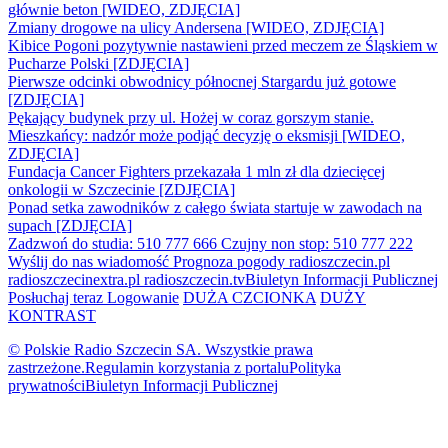
głównie beton [WIDEO, ZDJĘCIA]
Zmiany drogowe na ulicy Andersena [WIDEO, ZDJĘCIA]
Kibice Pogoni pozytywnie nastawieni przed meczem ze Śląskiem w
Pucharze Polski [ZDJĘCIA]
Pierwsze odcinki obwodnicy północnej Stargardu już gotowe
[ZDJĘCIA]
Pękający budynek przy ul. Hożej w coraz gorszym stanie.
Mieszkańcy: nadzór może podjąć decyzję o eksmisji [WIDEO,
ZDJĘCIA]
Fundacja Cancer Fighters przekazała 1 mln zł dla dziecięcej
onkologii w Szczecinie [ZDJĘCIA]
Ponad setka zawodników z całego świata startuje w zawodach na
supach [ZDJĘCIA]
Zadzwoń do studia: 510 777 666
Czujny non stop: 510 777 222
Wyślij do nas wiadomość
Prognoza pogody
radioszczecin.pl
radioszczecinextra.pl
radioszczecin.tv
Biuletyn Informacji Publicznej
Posłuchaj teraz
Logowanie
DUŻA CZCIONKA
DUŻY
KONTRAST
© Polskie Radio Szczecin SA. Wszystkie prawa
zastrzeżone.
Regulamin korzystania z portalu
Polityka
prywatności
Biuletyn Informacji Publicznej