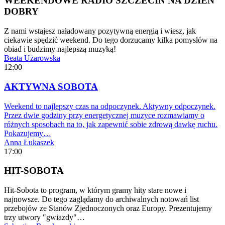
WEEKENDOWE RADIO SZCZECIN NA DZIEŃ
DOBRY
Z nami wstajesz naładowany pozytywną energią i wiesz, jak
ciekawie spędzić weekend. Do tego dorzucamy kilka pomysłów na
obiad i budzimy najlepszą muzyką!
Beata Użarowska
12:00
AKTYWNA SOBOTA
Weekend to najlepszy czas na odpoczynek. Aktywny odpoczynek.
Przez dwie godziny przy energetycznej muzyce rozmawiamy o
różnych sposobach na to, jak zapewnić sobie zdrową dawkę ruchu.
Pokazujemy…
Anna Łukaszek
17:00
HIT-SOBOTA
Hit-Sobota to program, w którym gramy hity stare nowe i
najnowsze. Do tego zaglądamy do archiwalnych notowań list
przebojów ze Stanów Zjednoczonych oraz Europy. Prezentujemy
trzy utwory "gwiazdy"…