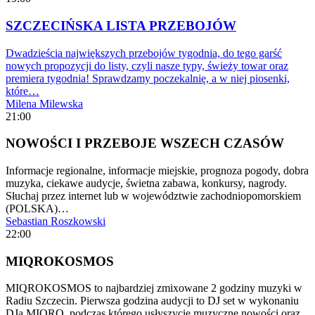
SZCZECIŃSKA LISTA PRZEBOJÓW
Dwadzieścia największych przebojów tygodnia, do tego garść
nowych propozycji do listy, czyli nasze typy, świeży towar oraz
premiera tygodnia! Sprawdzamy poczekalnię, a w niej piosenki,
które…
Milena Milewska
21:00
NOWOŚCI I PRZEBOJE WSZECH CZASÓW
Informacje regionalne, informacje miejskie, prognoza pogody, dobra
muzyka, ciekawe audycje, świetna zabawa, konkursy, nagrody.
Słuchaj przez internet lub w województwie zachodniopomorskiem
(POLSKA)…
Sebastian Roszkowski
22:00
MIQROKOSMOS
MIQROKOSMOS to najbardziej zmixowane 2 godziny muzyki w
Radiu Szczecin. Pierwsza godzina audycji to DJ set w wykonaniu
DJa MIQRO, podczas którego usłyszycie muzyczne nowości oraz