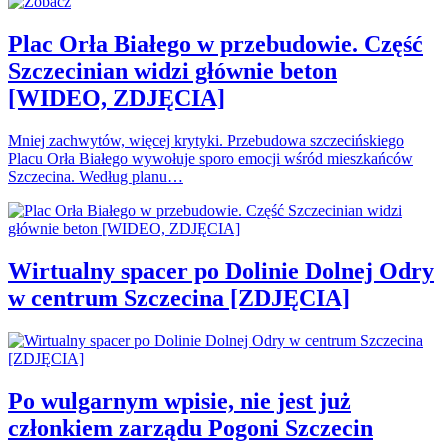
Plac Orła Białego w przebudowie. Część
Szczecinian widzi głównie beton
[WIDEO, ZDJĘCIA]
Mniej zachwytów, więcej krytyki. Przebudowa szczecińskiego
Placu Orła Białego wywołuje sporo emocji wśród mieszkańców
Szczecina. Według planu…
Wirtualny spacer po Dolinie Dolnej Odry
w centrum Szczecina [ZDJĘCIA]
Po wulgarnym wpisie, nie jest już
członkiem zarządu Pogoni Szczecin