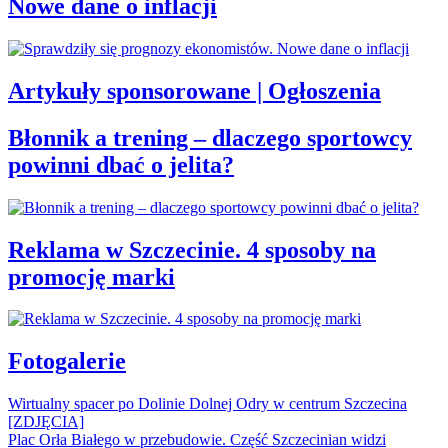
Nowe dane o inflacji
Artykuły sponsorowane | Ogłoszenia
Błonnik a trening – dlaczego sportowcy
powinni dbać o jelita?
Reklama w Szczecinie. 4 sposoby na
promocję marki
Fotogalerie
Wirtualny spacer po Dolinie Dolnej Odry w centrum Szczecina
[ZDJĘCIA]
Plac Orła Białego w przebudowie. Część Szczecinian widzi