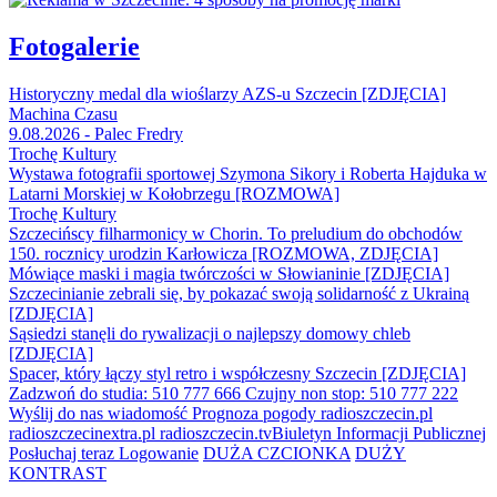
Fotogalerie
Historyczny medal dla wioślarzy AZS-u Szczecin [ZDJĘCIA]
Machina Czasu
9.08.2026 - Palec Fredry
Trochę Kultury
Wystawa fotografii sportowej Szymona Sikory i Roberta Hajduka w
Latarni Morskiej w Kołobrzegu [ROZMOWA]
Trochę Kultury
Szczecińscy filharmonicy w Chorin. To preludium do obchodów
150. rocznicy urodzin Karłowicza [ROZMOWA, ZDJĘCIA]
Mówiące maski i magia twórczości w Słowianinie [ZDJĘCIA]
Szczecinianie zebrali się, by pokazać swoją solidarność z Ukrainą
[ZDJĘCIA]
Sąsiedzi stanęli do rywalizacji o najlepszy domowy chleb
[ZDJĘCIA]
Spacer, który łączy styl retro i współczesny Szczecin [ZDJĘCIA]
Zadzwoń do studia: 510 777 666
Czujny non stop: 510 777 222
Wyślij do nas wiadomość
Prognoza pogody
radioszczecin.pl
radioszczecinextra.pl
radioszczecin.tv
Biuletyn Informacji Publicznej
Posłuchaj teraz
Logowanie
DUŻA CZCIONKA
DUŻY
KONTRAST