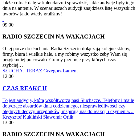
także cofnąć datę w kalendarzu i sprawdzić, jakie audycje były tego
dnia na antenie. W scenariuszach audycji znajdziesz listę wszystkich
uworów jakie wtedy graliśmy!
09:00
RADIO SZCZECIN NA WAKACJACH
O tej porze do słuchania Radia Szczecin dołączają kolejne sklepy,
firmy, biura i wielkie hale, a my robimy wszystko żeby Wam się
przyjemniej pracowało. Gramy przeboje przy których czas
szybciej…
SŁUCHAJ TERAZ
Grzegorz Lament
12:00
CZAS REAKCJI
To jest audycja, którą współtworzą nasi Słuchacze. Telefony i maile
dotyczące absurdów dnia codziennego, niesprawiedliwości czy
błędnych decyzji urzędników, inspirują nas do reakcji i czynienia…
Krzysztof Kukliński
Sławomir Orlik
13:00
RADIO SZCZECIN NA WAKACJACH