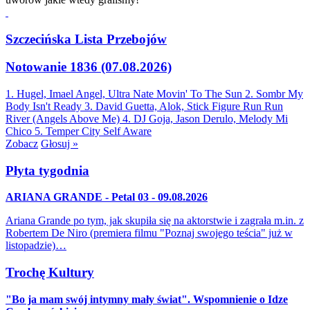
Szczecińska Lista Przebojów
Notowanie 1836 (07.08.2026)
1. Hugel, Imael Angel, Ultra Nate
Movin' To The Sun
2. Sombr
My
Body Isn't Ready
3. David Guetta, Alok, Stick Figure
Run Run
River (Angels Above Me)
4. DJ Goja, Jason Derulo, Melody
Mi
Chico
5. Temper City
Self Aware
Zobacz
Głosuj »
Płyta tygodnia
ARIANA GRANDE - Petal 03 - 09.08.2026
Ariana Grande po tym, jak skupiła się na aktorstwie i zagrała m.in. z
Robertem De Niro (premiera filmu "Poznaj swojego teścia" już w
listopadzie)…
Trochę Kultury
"Bo ja mam swój intymny mały świat". Wspomnienie o Idze