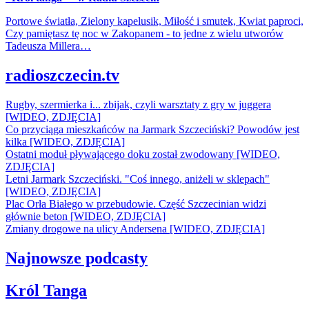
Portowe światła, Zielony kapelusik, Miłość i smutek, Kwiat paproci,
Czy pamiętasz tę noc w Zakopanem - to jedne z wielu utworów
Tadeusza Millera…
radioszczecin.tv
Rugby, szermierka i... zbijak, czyli warsztaty z gry w juggera
[WIDEO, ZDJĘCIA]
Co przyciąga mieszkańców na Jarmark Szczeciński? Powodów jest
kilka [WIDEO, ZDJĘCIA]
Ostatni moduł pływającego doku został zwodowany [WIDEO,
ZDJĘCIA]
Letni Jarmark Szczeciński. "Coś innego, aniżeli w sklepach"
[WIDEO, ZDJĘCIA]
Plac Orła Białego w przebudowie. Część Szczecinian widzi
głównie beton [WIDEO, ZDJĘCIA]
Zmiany drogowe na ulicy Andersena [WIDEO, ZDJĘCIA]
Najnowsze podcasty
Król Tanga