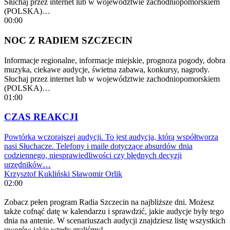
Słuchaj przez internet lub w województwie zachodniopomorskiem
(POLSKA)…
00:00
NOC Z RADIEM SZCZECIN
Informacje regionalne, informacje miejskie, prognoza pogody, dobra
muzyka, ciekawe audycje, świetna zabawa, konkursy, nagrody.
Słuchaj przez internet lub w województwie zachodniopomorskiem
(POLSKA)…
01:00
CZAS REAKCJI
Powtórka wczorajszej audycji. To jest audycja, którą współtworzą
nasi Słuchacze. Telefony i maile dotyczące absurdów dnia
codziennego, niesprawiedliwości czy błędnych decyzji
urzędników…
Krzysztof Kukliński
Sławomir Orlik
02:00
Zobacz pełen program Radia Szczecin na najbliższe dni. Możesz
także cofnąć datę w kalendarzu i sprawdzić, jakie audycje były tego
dnia na antenie. W scenariuszach audycji znajdziesz listę wszystkich
uworów jakie wtedy graliśmy!