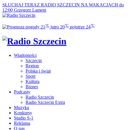
SŁUCHAJ TERAZ
RADIO SZCZECIN NA WAKACJACH do
12:00
Grzegorz Lament
°C
°C
°C
21
jutro
20
pojutrze
24
Wiadomości
Szczecin
Region
Polska i świat
Sport
Kultura
Biznes
Podcasty
Radio Szczecin
Radio Szczecin Extra
Muzyka
Konkursy
Studio S-1
Reklama
O nas