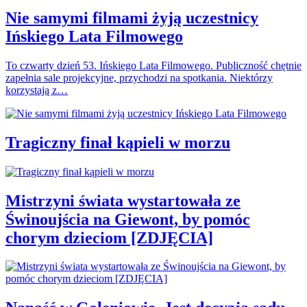
Nie samymi filmami żyją uczestnicy
Ińskiego Lata Filmowego
To czwarty dzień 53. Ińskiego Lata Filmowego. Publiczność chętnie
zapełnia sale projekcyjne, przychodzi na spotkania. Niektórzy
korzystają z…
Tragiczny finał kąpieli w morzu
Mistrzyni świata wystartowała ze
Świnoujścia na Giewont, by pomóc
chorym dzieciom [ZDJĘCIA]