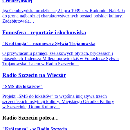
Cembrzyńskiej
Iga Cembrzyńska urodziła się 2 lipca 1939 r. w Radomiu. Należała
do grona najbardziej charakterystycznych postaci polskiej kultury.
Zadebiutowała…
Fonosfera - reportaże i słuchowiska
"Król tanga" - rozmowa z Sylwią Trojanowską
O przywracaniu pamięci, szelakowych płytach, bryczesach i
piosenkach Tadeusza Millera opowie dziś w Fonosferze Sylwia
Trojanowska. Latem w Radiu Szczecin…
Radio Szczecin na Wieczór
"SMS dla lokalsów"
Projekt „SMS do lokalsów” to wspólna inicjatywa trzech
szczecińskich instytucji kultury: Miejskiego Ośrodka Kultury
w Szczecinie, Domu Kultury…
Radio Szczecin poleca...
"Król tanga" - w Radiu Szczecin