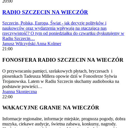
20:00
RADIO SZCZECIN NA WIECZÓR
Szczecin, Polska, Europa, Świat - jak decyzje polityków i
naukowców oraz wydarzenia wpływają na otaczającą nas
rzeczywistość? O tym od poniedziałku do czwartku dyskutujemy w
Radiu Szczecin…
Janusz Wilczyński
Anna Kolmer
21:00
FONOSFERA RADIO SZCZECIN NA WIECZÓR
O przywracaniu pamięci, szelakowych płytach, bryczesach i
piosenkach Tadeusza Millera opowie dziś w Fonosferze Sylwia
Trojanowska. Latem w Radiu Szczecin słuchamy audiobooka na
podstawie powieści…
Joanna Skonieczna
22:00
WAKACYJNE GRANIE NA WIECZÓR
Informacje regionalne, informacje miejskie, prognoza pogody, dobra
muzyka, ciekawe audycje, świetna zabawa, konkursy, nagrody.