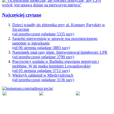
Najczęściej czytane
Dzieci wpadły do zbiornika przy ul. Komuny Paryskiej w
Szczecinie
(od przedwczoraj oglądane 5335 razy)
Sąsiedzi interweniują w sprawie psa pozostawionego
samotnie w mieszkaniu
(od 06 sierpnia oglądane 3883 razy)
Nastolatek miał rany kłute. Interweniował śmigłowiec LPR
(od przedwczoraj oglądane 3799 razy)
Pracownicy szpitala w Barlinku ujawniają nepotyzm i
mobbing. W tle matka burmistrz Lewandowskiej
(od 05 sierpnia oglądane 3712 razy)
Wieloryb zabłądził w Międzyzdrojach
(od przedwczoraj oglądane 3136 razy)