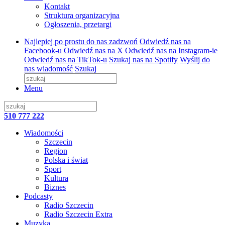
Kontakt
Struktura organizacyjna
Ogłoszenia, przetargi
Najlepiej po prostu do nas zadzwoń
Odwiedź nas na
Facebook-u
Odwiedź nas na X
Odwiedź nas na Instagram-ie
Odwiedź nas na TikTok-u
Szukaj nas na Spotify
Wyślij do
nas wiadomość
Szukaj
Menu
510 777 222
Wiadomości
Szczecin
Region
Polska i świat
Sport
Kultura
Biznes
Podcasty
Radio Szczecin
Radio Szczecin Extra
Muzyka