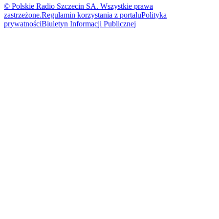
© Polskie Radio Szczecin SA. Wszystkie prawa
zastrzeżone.
Regulamin korzystania z portalu
Polityka
prywatności
Biuletyn Informacji Publicznej