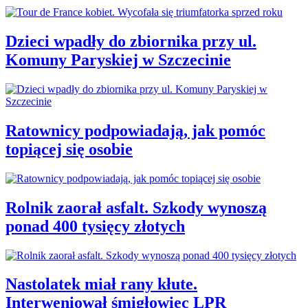
Dzieci wpadły do zbiornika przy ul.
Komuny Paryskiej w Szczecinie
Ratownicy podpowiadają, jak pomóc
topiącej się osobie
Rolnik zaorał asfalt. Szkody wynoszą
ponad 400 tysięcy złotych
Nastolatek miał rany kłute.
Interweniował śmigłowiec LPR