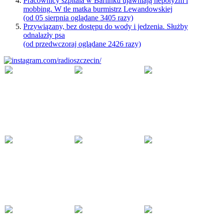
Pracownicy szpitala w Barlinku ujawniają nepotyzm i
mobbing. W tle matka burmistrz Lewandowskiej
(od 05 sierpnia oglądane 3405 razy)
Przywiązany, bez dostępu do wody i jedzenia. Służby
odnalazły psa
(od przedwczoraj oglądane 2426 razy)