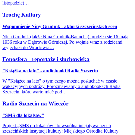
listopadzie)…
Trochę Kultury
Wspomnienie Niny Grudnik - aktorki szczecińskich scen
Nina Grudnik (także Nina Grudnik-Banucha) urodziła się 16 maja
1936 roku w Dąbrowie Górniczej. Po wojnie wraz z rodzicami
wyjechała do Wrocławia…
Fonosfera - reportaże i słuchowiska
"Książka na lato" - audiobooki Radia Szczecin
W "Książce na lato" o tym czego można posłuchać w czasie
wakacyjnych podróży. Porozmawiamy o audiobookach Radia
Szczecin, które warto mieć pod…
Radio Szczecin na Wieczór
"SMS dla lokalsów"
Projekt „SMS do lokalsów” to wspólna inicjatywa trzech
szczecińskich instytucji kultury: Miejskiego Ośrodka Kultury