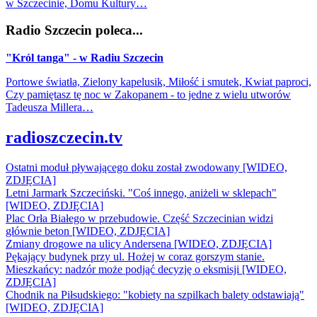
w Szczecinie, Domu Kultury…
Radio Szczecin poleca...
"Król tanga" - w Radiu Szczecin
Portowe światła, Zielony kapelusik, Miłość i smutek, Kwiat paproci,
Czy pamiętasz tę noc w Zakopanem - to jedne z wielu utworów
Tadeusza Millera…
radioszczecin.tv
Ostatni moduł pływającego doku został zwodowany [WIDEO,
ZDJĘCIA]
Letni Jarmark Szczeciński. "Coś innego, aniżeli w sklepach"
[WIDEO, ZDJĘCIA]
Plac Orła Białego w przebudowie. Część Szczecinian widzi
głównie beton [WIDEO, ZDJĘCIA]
Zmiany drogowe na ulicy Andersena [WIDEO, ZDJĘCIA]
Pękający budynek przy ul. Hożej w coraz gorszym stanie.
Mieszkańcy: nadzór może podjąć decyzję o eksmisji [WIDEO,
ZDJĘCIA]
Chodnik na Piłsudskiego: "kobiety na szpilkach balety odstawiają"
[WIDEO, ZDJĘCIA]