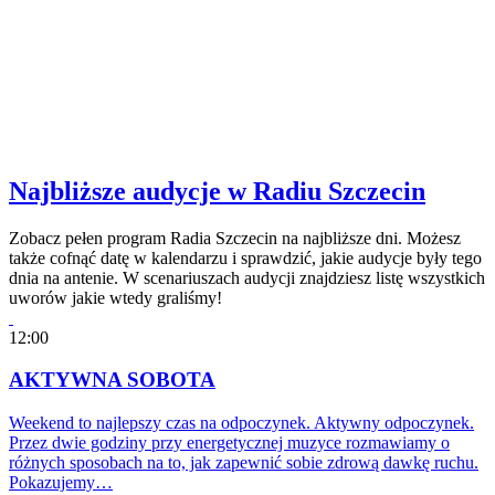
Najbliższe audycje w Radiu Szczecin
Zobacz pełen program Radia Szczecin na najbliższe dni. Możesz
także cofnąć datę w kalendarzu i sprawdzić, jakie audycje były tego
dnia na antenie. W scenariuszach audycji znajdziesz listę wszystkich
uworów jakie wtedy graliśmy!
12:00
AKTYWNA SOBOTA
Weekend to najlepszy czas na odpoczynek. Aktywny odpoczynek.
Przez dwie godziny przy energetycznej muzyce rozmawiamy o
różnych sposobach na to, jak zapewnić sobie zdrową dawkę ruchu.
Pokazujemy…