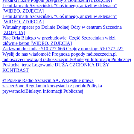
Piłkarki nożne Pogoni przegrały z Górnikiem [ZDJĘCIA]
Letni Jarmark Szczeciński. "Coś innego, aniżeli w sklepach"
[WIDEO, ZDJĘCIA]
Letni Jarmark Szczeciński. "Coś innego, aniżeli w sklepach"
[WIDEO, ZDJĘCIA]
Wirtualny spacer po Dolinie Dolnej Odry w centrum Szczecina
[ZDJĘCIA]
Plac Orła Białego w przebudowie. Część Szczecinian widzi
głównie beton [WIDEO, ZDJĘCIA]
Zadzwoń do studia: 510 777 666
Czujny non stop: 510 777 222
Wyślij do nas wiadomość
Prognoza pogody
radioszczecin.pl
radioszczecinextra.pl
radioszczecin.tv
Biuletyn Informacji Publicznej
Posłuchaj teraz
Logowanie
DUŻA CZCIONKA
DUŻY
KONTRAST
© Polskie Radio Szczecin SA. Wszystkie prawa
zastrzeżone.
Regulamin korzystania z portalu
Polityka
prywatności
Biuletyn Informacji Publicznej