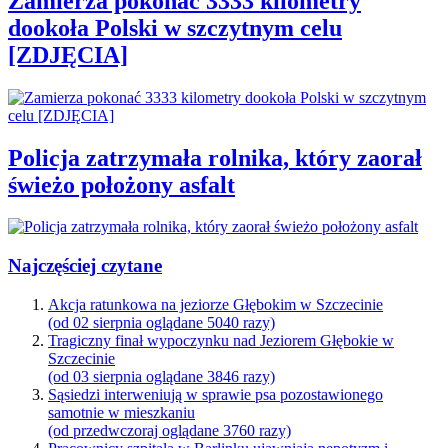
Zamierza pokonać 3333 kilometry
dookoła Polski w szczytnym celu
[ZDJĘCIA]
Policja zatrzymała rolnika, który zaorał
świeżo położony asfalt
Najczęściej czytane
Akcja ratunkowa na jeziorze Głębokim w Szczecinie
(od 02 sierpnia oglądane 5040 razy)
Tragiczny finał wypoczynku nad Jeziorem Głębokie w
Szczecinie
(od 03 sierpnia oglądane 3846 razy)
Sąsiedzi interweniują w sprawie psa pozostawionego
samotnie w mieszkaniu
(od przedwczoraj oglądane 3760 razy)