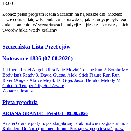
13:00
Zobacz pełen program Radia Szczecin na najbliższe dni. Możesz
także cofnąć datę w kalendarzu i sprawdzić, jakie audycje były tego
dnia na antenie. W scenariuszach audycji znajdziesz listę wszystkich
uworów jakie wtedy graliśmy!
Szczecińska Lista Przebojów
Notowanie 1836 (07.08.2026)
1. Hugel, Imael Angel, Ultra Nate
Movin' To The Sun
2. Sombr
My
Body Isn't Ready
3. David Guetta, Alok, Stick Figure
Run Run
River (Angels Above Me)
4. DJ Goja, Jason Derulo, Melody
Mi
Chico
5. Temper City
Self Aware
Zobacz
Głosuj »
Płyta tygodnia
ARIANA GRANDE - Petal 03 - 09.08.2026
Ariana Grande po tym, jak skupiła się na aktorstwie i zagrała m.in. z
Robertem De Niro (premiera filmu "Poznaj swojego teścia" już w