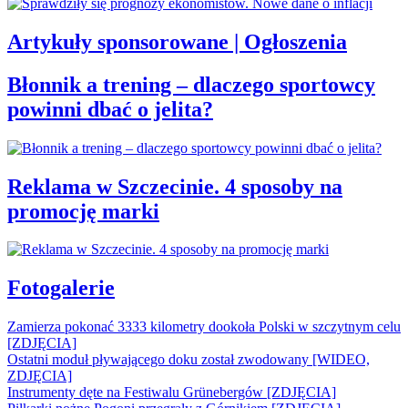
Artykuły sponsorowane | Ogłoszenia
Błonnik a trening – dlaczego sportowcy
powinni dbać o jelita?
Reklama w Szczecinie. 4 sposoby na
promocję marki
Fotogalerie
Zamierza pokonać 3333 kilometry dookoła Polski w szczytnym celu
[ZDJĘCIA]
Ostatni moduł pływającego doku został zwodowany [WIDEO,
ZDJĘCIA]
Instrumenty dęte na Festiwalu Grünebergów [ZDJĘCIA]