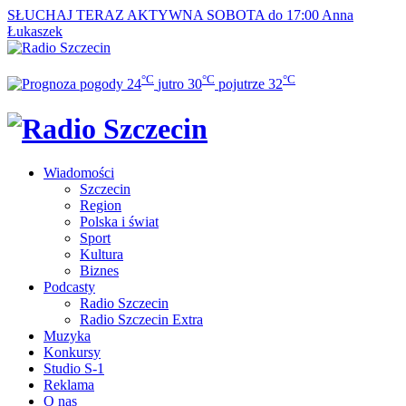
SŁUCHAJ TERAZ
AKTYWNA SOBOTA do 17:00
Anna
Łukaszek
°C
°C
°C
24
jutro
30
pojutrze
32
Wiadomości
Szczecin
Region
Polska i świat
Sport
Kultura
Biznes
Podcasty
Radio Szczecin
Radio Szczecin Extra
Muzyka
Konkursy
Studio S-1
Reklama
O nas