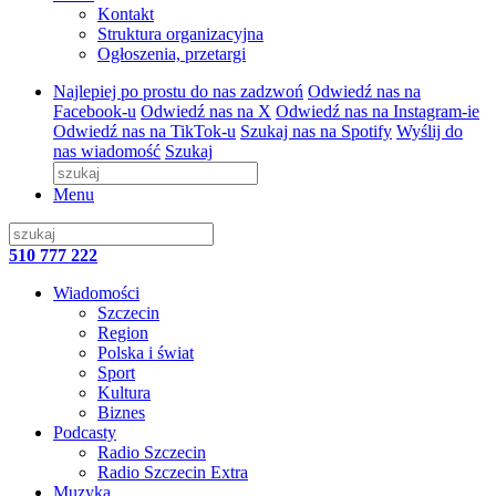
Kontakt
Struktura organizacyjna
Ogłoszenia, przetargi
Najlepiej po prostu do nas zadzwoń
Odwiedź nas na
Facebook-u
Odwiedź nas na X
Odwiedź nas na Instagram-ie
Odwiedź nas na TikTok-u
Szukaj nas na Spotify
Wyślij do
nas wiadomość
Szukaj
Menu
510 777 222
Wiadomości
Szczecin
Region
Polska i świat
Sport
Kultura
Biznes
Podcasty
Radio Szczecin
Radio Szczecin Extra
Muzyka