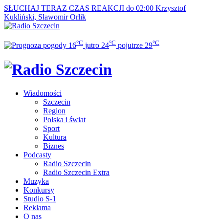
SŁUCHAJ TERAZ
CZAS REAKCJI do 02:00
Krzysztof
Kukliński, Sławomir Orlik
°C
°C
°C
16
jutro
24
pojutrze
29
Wiadomości
Szczecin
Region
Polska i świat
Sport
Kultura
Biznes
Podcasty
Radio Szczecin
Radio Szczecin Extra
Muzyka
Konkursy
Studio S-1
Reklama
O nas