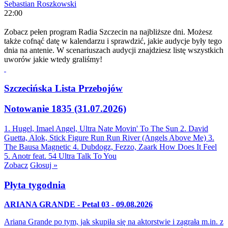
Sebastian Roszkowski
22:00
Zobacz pełen program Radia Szczecin na najbliższe dni. Możesz
także cofnąć datę w kalendarzu i sprawdzić, jakie audycje były tego
dnia na antenie. W scenariuszach audycji znajdziesz listę wszystkich
uworów jakie wtedy graliśmy!
Szczecińska Lista Przebojów
Notowanie 1835 (31.07.2026)
1. Hugel, Imael Angel, Ultra Nate
Movin' To The Sun
2. David
Guetta, Alok, Stick Figure
Run Run River (Angels Above Me)
3.
The Bausa
Magnetic
4. Dubdogz, Fezzo, Zaark
How Does It Feel
5. Anotr feat. 54 Ultra
Talk To You
Zobacz
Głosuj »
Płyta tygodnia
ARIANA GRANDE - Petal 03 - 09.08.2026
Ariana Grande po tym, jak skupiła się na aktorstwie i zagrała m.in. z