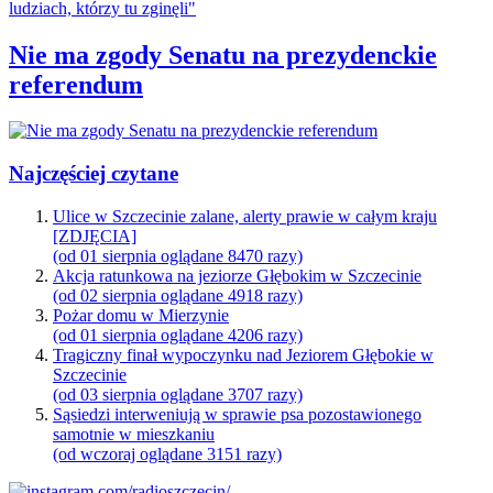
Nie ma zgody Senatu na prezydenckie
referendum
Najczęściej czytane
Ulice w Szczecinie zalane, alerty prawie w całym kraju
[ZDJĘCIA]
(od 01 sierpnia oglądane 8470 razy)
Akcja ratunkowa na jeziorze Głębokim w Szczecinie
(od 02 sierpnia oglądane 4918 razy)
Pożar domu w Mierzynie
(od 01 sierpnia oglądane 4206 razy)
Tragiczny finał wypoczynku nad Jeziorem Głębokie w
Szczecinie
(od 03 sierpnia oglądane 3707 razy)
Sąsiedzi interweniują w sprawie psa pozostawionego
samotnie w mieszkaniu
(od wczoraj oglądane 3151 razy)