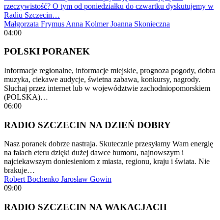
rzeczywistość? O tym od poniedziałku do czwartku dyskutujemy w
Radiu Szczecin…
Małgorzata Frymus
Anna Kolmer
Joanna Skonieczna
04:00
POLSKI PORANEK
Informacje regionalne, informacje miejskie, prognoza pogody, dobra
muzyka, ciekawe audycje, świetna zabawa, konkursy, nagrody.
Słuchaj przez internet lub w województwie zachodniopomorskiem
(POLSKA)…
06:00
RADIO SZCZECIN NA DZIEŃ DOBRY
Nasz poranek dobrze nastraja. Skutecznie przesyłamy Wam energię
na falach eteru dzięki dużej dawce humoru, najnowszym i
najciekawszym doniesieniom z miasta, regionu, kraju i świata. Nie
brakuje…
Robert Bochenko
Jarosław Gowin
09:00
RADIO SZCZECIN NA WAKACJACH