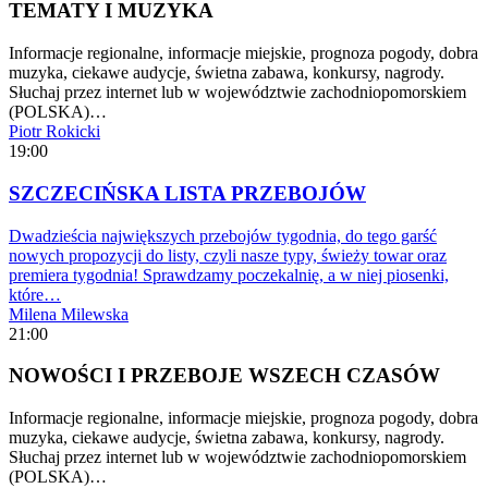
TEMATY I MUZYKA
Informacje regionalne, informacje miejskie, prognoza pogody, dobra
muzyka, ciekawe audycje, świetna zabawa, konkursy, nagrody.
Słuchaj przez internet lub w województwie zachodniopomorskiem
(POLSKA)…
Piotr Rokicki
19:00
SZCZECIŃSKA LISTA PRZEBOJÓW
Dwadzieścia największych przebojów tygodnia, do tego garść
nowych propozycji do listy, czyli nasze typy, świeży towar oraz
premiera tygodnia! Sprawdzamy poczekalnię, a w niej piosenki,
które…
Milena Milewska
21:00
NOWOŚCI I PRZEBOJE WSZECH CZASÓW
Informacje regionalne, informacje miejskie, prognoza pogody, dobra
muzyka, ciekawe audycje, świetna zabawa, konkursy, nagrody.
Słuchaj przez internet lub w województwie zachodniopomorskiem
(POLSKA)…