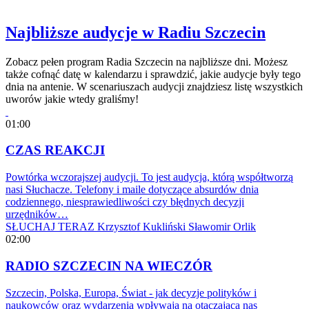
Najbliższe audycje w Radiu Szczecin
Zobacz pełen program Radia Szczecin na najbliższe dni. Możesz
także cofnąć datę w kalendarzu i sprawdzić, jakie audycje były tego
dnia na antenie. W scenariuszach audycji znajdziesz listę wszystkich
uworów jakie wtedy graliśmy!
01:00
CZAS REAKCJI
Powtórka wczorajszej audycji. To jest audycja, którą współtworzą
nasi Słuchacze. Telefony i maile dotyczące absurdów dnia
codziennego, niesprawiedliwości czy błędnych decyzji
urzędników…
SŁUCHAJ TERAZ
Krzysztof Kukliński
Sławomir Orlik
02:00
RADIO SZCZECIN NA WIECZÓR
Szczecin, Polska, Europa, Świat - jak decyzje polityków i
naukowców oraz wydarzenia wpływają na otaczającą nas