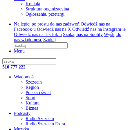
Kontakt
Struktura organizacyjna
Ogłoszenia, przetargi
Najlepiej po prostu do nas zadzwoń
Odwiedź nas na
Facebook-u
Odwiedź nas na X
Odwiedź nas na Instagram-ie
Odwiedź nas na TikTok-u
Szukaj nas na Spotify
Wyślij do
nas wiadomość
Szukaj
Menu
510 777 222
Wiadomości
Szczecin
Region
Polska i świat
Sport
Kultura
Biznes
Podcasty
Radio Szczecin
Radio Szczecin Extra
Muzyka