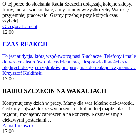
O tej porze do słuchania Radia Szczecin dołączają kolejne sklepy,
firmy, biura i wielkie hale, a my robimy wszystko żeby Wam się
przyjemniej pracowało. Gramy przeboje przy których czas
szybciej…
Grzegorz Lament
12:00
CZAS REAKCJI
To jest audycja, którą współtworzą nasi Słuchacze. Telefony i maile
dotyczące absurdów dnia codziennego, niesprawiedliwości czy
błędnych decyzji urzędników, inspirują nas do reakcji i czynienia…
Krzysztof Kukliński
13:00
RADIO SZCZECIN NA WAKACJACH
Kontynuujemy dzień w pracy. Mamy dla was lokalne ciekawostki,
śledzimy najważniejsze wydarzenia na kulturalnej mapie miasta i
regionu, rozdajemy zaproszenia na koncerty. Rozmawiamy z
ciekawymi postaciami…
Anna Łukaszek
17:00