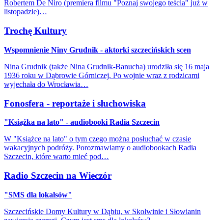
Robertem De Niro (premiera filmu "Poznaj swojego teścia" już w
listopadzie)…
Trochę Kultury
Wspomnienie Niny Grudnik - aktorki szczecińskich scen
Nina Grudnik (także Nina Grudnik-Banucha) urodziła się 16 maja
1936 roku w Dąbrowie Górniczej. Po wojnie wraz z rodzicami
wyjechała do Wrocławia…
Fonosfera - reportaże i słuchowiska
"Książka na lato" - audiobooki Radia Szczecin
W "Książce na lato" o tym czego można posłuchać w czasie
wakacyjnych podróży. Porozmawiamy o audiobookach Radia
Szczecin, które warto mieć pod…
Radio Szczecin na Wieczór
"SMS dla lokalsów"
Szczecińskie Domy Kultury w Dąbiu, w Skolwinie i Słowianin