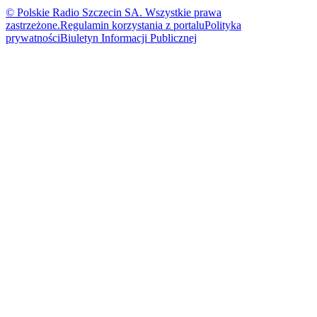
© Polskie Radio Szczecin SA. Wszystkie prawa
zastrzeżone.
Regulamin korzystania z portalu
Polityka
prywatności
Biuletyn Informacji Publicznej