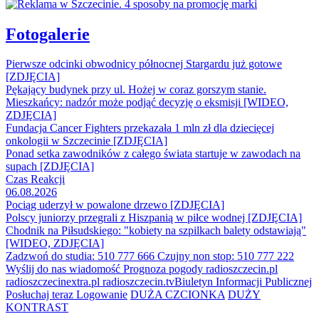
Fotogalerie
Pierwsze odcinki obwodnicy północnej Stargardu już gotowe
[ZDJĘCIA]
Pękający budynek przy ul. Hożej w coraz gorszym stanie.
Mieszkańcy: nadzór może podjąć decyzję o eksmisji [WIDEO,
ZDJĘCIA]
Fundacja Cancer Fighters przekazała 1 mln zł dla dziecięcej
onkologii w Szczecinie [ZDJĘCIA]
Ponad setka zawodników z całego świata startuje w zawodach na
supach [ZDJĘCIA]
Czas Reakcji
06.08.2026
Pociąg uderzył w powalone drzewo [ZDJĘCIA]
Polscy juniorzy przegrali z Hiszpanią w piłce wodnej [ZDJĘCIA]
Chodnik na Piłsudskiego: "kobiety na szpilkach balety odstawiają"
[WIDEO, ZDJĘCIA]
Zadzwoń do studia: 510 777 666
Czujny non stop: 510 777 222
Wyślij do nas wiadomość
Prognoza pogody
radioszczecin.pl
radioszczecinextra.pl
radioszczecin.tv
Biuletyn Informacji Publicznej
Posłuchaj teraz
Logowanie
DUŻA CZCIONKA
DUŻY
KONTRAST