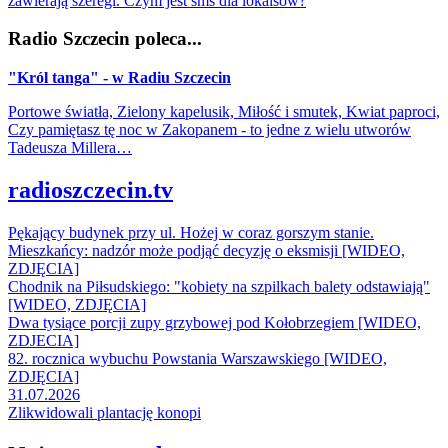
zawierają szeregi. Czym jest sms dla lokalsów?
Radio Szczecin poleca...
"Król tanga" - w Radiu Szczecin
Portowe światła, Zielony kapelusik, Miłość i smutek, Kwiat paproci,
Czy pamiętasz tę noc w Zakopanem - to jedne z wielu utworów
Tadeusza Millera…
radioszczecin.tv
Pękający budynek przy ul. Hożej w coraz gorszym stanie.
Mieszkańcy: nadzór może podjąć decyzję o eksmisji [WIDEO,
ZDJĘCIA]
Chodnik na Piłsudskiego: "kobiety na szpilkach balety odstawiają"
[WIDEO, ZDJĘCIA]
Dwa tysiące porcji zupy grzybowej pod Kołobrzegiem [WIDEO,
ZDJECIA]
82. rocznica wybuchu Powstania Warszawskiego [WIDEO,
ZDJĘCIA]
31.07.2026
Zlikwidowali plantację konopi