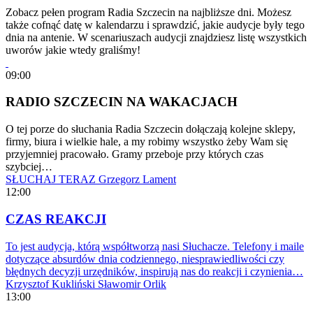
Zobacz pełen program Radia Szczecin na najbliższe dni. Możesz
także cofnąć datę w kalendarzu i sprawdzić, jakie audycje były tego
dnia na antenie. W scenariuszach audycji znajdziesz listę wszystkich
uworów jakie wtedy graliśmy!
09:00
RADIO SZCZECIN NA WAKACJACH
O tej porze do słuchania Radia Szczecin dołączają kolejne sklepy,
firmy, biura i wielkie hale, a my robimy wszystko żeby Wam się
przyjemniej pracowało. Gramy przeboje przy których czas
szybciej…
SŁUCHAJ TERAZ
Grzegorz Lament
12:00
CZAS REAKCJI
To jest audycja, którą współtworzą nasi Słuchacze. Telefony i maile
dotyczące absurdów dnia codziennego, niesprawiedliwości czy
błędnych decyzji urzędników, inspirują nas do reakcji i czynienia…
Krzysztof Kukliński
Sławomir Orlik
13:00