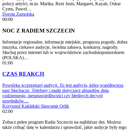
polscy artyści, m.in. Marika, Reni Jusis, Margaret, Kayah, Oskar
Cyms, Paweł…
Dorota Zamolska
00:00
NOC Z RADIEM SZCZECIN
Informacje regionalne, informacje miejskie, prognoza pogody, dobra
muzyka, ciekawe audycje, świetna zabawa, konkursy, nagrody.
Słuchaj przez internet lub w województwie zachodniopomorskiem
(POLSKA)…
01:00
CZAS REAKCJI
Powtórka wczorajszej audycji. To jest audycja, którą współtworzą
nasi Słuchacze. Telefony i maile dotyczące absurdów dnia
codziennego, niesprawiedliwości czy błędnych decyzji
urzędników…
Krzysztof Kukliński
Sławomir Orlik
02:00
Zobacz pełen program Radia Szczecin na najbliższe dni. Możesz
także cofnąć datę w kalendarzu i sprawdzić, jakie audycje były tego