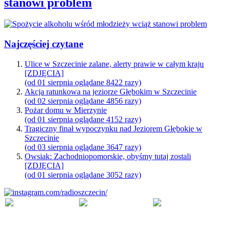
stanowi problem
Najczęściej czytane
Ulice w Szczecinie zalane, alerty prawie w całym kraju
[ZDJĘCIA]
(od 01 sierpnia oglądane 8422 razy)
Akcja ratunkowa na jeziorze Głębokim w Szczecinie
(od 02 sierpnia oglądane 4856 razy)
Pożar domu w Mierzynie
(od 01 sierpnia oglądane 4152 razy)
Tragiczny finał wypoczynku nad Jeziorem Głębokie w
Szczecinie
(od 03 sierpnia oglądane 3647 razy)
Owsiak: Zachodniopomorskie, obyśmy tutaj zostali
[ZDJĘCIA]
(od 01 sierpnia oglądane 3052 razy)