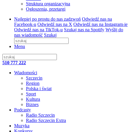
Struktura organizacyjna
Ogłoszenia, przetargi
Najlepiej po prostu do nas zadzwoń
Odwiedź nas na
Facebook-u
Odwiedź nas na X
Odwiedź nas na Instagram-ie
Odwiedź nas na TikTok-u
Szukaj nas na Spotify
Wyślij do
nas wiadomość
Szukaj
Menu
510 777 222
Wiadomości
Szczecin
Region
Polska i świat
Sport
Kultura
Biznes
Podcasty
Radio Szczecin
Radio Szczecin Extra
Muzyka
Konkursy