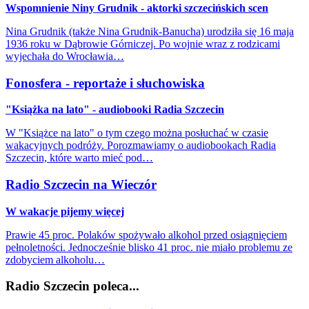
Wspomnienie Niny Grudnik - aktorki szczecińskich scen
Nina Grudnik (także Nina Grudnik-Banucha) urodziła się 16 maja
1936 roku w Dąbrowie Górniczej. Po wojnie wraz z rodzicami
wyjechała do Wrocławia…
Fonosfera - reportaże i słuchowiska
"Książka na lato" - audiobooki Radia Szczecin
W "Książce na lato" o tym czego można posłuchać w czasie
wakacyjnych podróży. Porozmawiamy o audiobookach Radia
Szczecin, które warto mieć pod…
Radio Szczecin na Wieczór
W wakacje pijemy więcej
Prawie 45 proc. Polaków spożywało alkohol przed osiągnięciem
pełnoletności. Jednocześnie blisko 41 proc. nie miało problemu ze
zdobyciem alkoholu…
Radio Szczecin poleca...