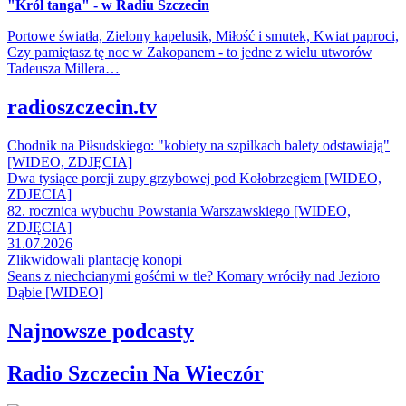
"Król tanga" - w Radiu Szczecin
Portowe światła, Zielony kapelusik, Miłość i smutek, Kwiat paproci,
Czy pamiętasz tę noc w Zakopanem - to jedne z wielu utworów
Tadeusza Millera…
radioszczecin.tv
Chodnik na Piłsudskiego: "kobiety na szpilkach balety odstawiają"
[WIDEO, ZDJĘCIA]
Dwa tysiące porcji zupy grzybowej pod Kołobrzegiem [WIDEO,
ZDJECIA]
82. rocznica wybuchu Powstania Warszawskiego [WIDEO,
ZDJĘCIA]
31.07.2026
Zlikwidowali plantację konopi
Seans z niechcianymi gośćmi w tle? Komary wróciły nad Jezioro
Dąbie [WIDEO]
Najnowsze podcasty
Radio Szczecin Na Wieczór