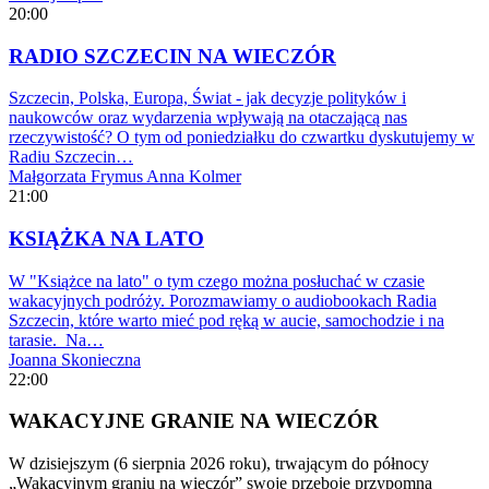
20:00
RADIO SZCZECIN NA WIECZÓR
Szczecin, Polska, Europa, Świat - jak decyzje polityków i
naukowców oraz wydarzenia wpływają na otaczającą nas
rzeczywistość? O tym od poniedziałku do czwartku dyskutujemy w
Radiu Szczecin…
Małgorzata Frymus
Anna Kolmer
21:00
KSIĄŻKA NA LATO
W "Książce na lato" o tym czego można posłuchać w czasie
wakacyjnych podróży. Porozmawiamy o audiobookach Radia
Szczecin, które warto mieć pod ręką w aucie, samochodzie i na
tarasie. Na…
Joanna Skonieczna
22:00
WAKACYJNE GRANIE NA WIECZÓR
W dzisiejszym (6 sierpnia 2026 roku), trwającym do północy
„Wakacyjnym graniu na wieczór” swoje przeboje przypomną