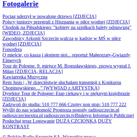
Fotogalerie
Pociąg uderzył w powalone drzewo [ZDJĘCIA]
Polscy juniorzy przegrali z Hiszpanią w piłce wodnej [ZDJĘCIA]
Chodnik na Piłsudskiego: "kobiety na szpilkach balety odstawiają"
[WIDEO, ZDJĘCIA]
Zawodnicy Arkonii Szczecin walczą w kadrze w MŚ w piłce
wodnej [ZDJĘCIA]
Fonosfera
O mieście, co kaszą i słoniem stoi... reportaż Małgorzaty-Gwiazdy
Elmerych
Tour de Pologne. 9. miejsce M. Bogusławskiego, znowu wygrał J.
Milan [ZDJĘCIA, RELACJA]
Kawiarenka Muzyczna
Reni Jusis | „W dzieciństwie słuchałam transmisji z Konkursu
Chopinowskiego…” [WYWIAD z ARTYSTKĄ]
Dyrektor Tour de Pologne: Etap ciekawy i w pięknym krajobrazie
[ZDJĘCIA]
Zadzwoń do studia: 510 777 666
Czujny non stop: 510 777 222
Wyślij do nas wiadomość
Prognoza pogody
radioszczecin.pl
radioszczecinextra.pl
radioszczecin.tv
Biuletyn Informacji Publicznej
Posłuchaj teraz
Logowanie
DUŻA CZCIONKA
DUŻY
KONTRAST
© Polskie Radio Szczecin SA. Wszystkie prawa