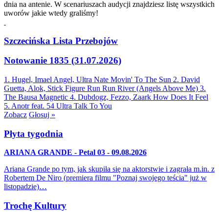
dnia na antenie. W scenariuszach audycji znajdziesz listę wszystkich
uworów jakie wtedy graliśmy!
Szczecińska Lista Przebojów
Notowanie 1835 (31.07.2026)
1. Hugel, Imael Angel, Ultra Nate
Movin' To The Sun
2. David
Guetta, Alok, Stick Figure
Run Run River (Angels Above Me)
3.
The Bausa
Magnetic
4. Dubdogz, Fezzo, Zaark
How Does It Feel
5. Anotr feat. 54 Ultra
Talk To You
Zobacz
Głosuj »
Płyta tygodnia
ARIANA GRANDE - Petal 03 - 09.08.2026
Ariana Grande po tym, jak skupiła się na aktorstwie i zagrała m.in. z
Robertem De Niro (premiera filmu "Poznaj swojego teścia" już w
listopadzie)…
Trochę Kultury