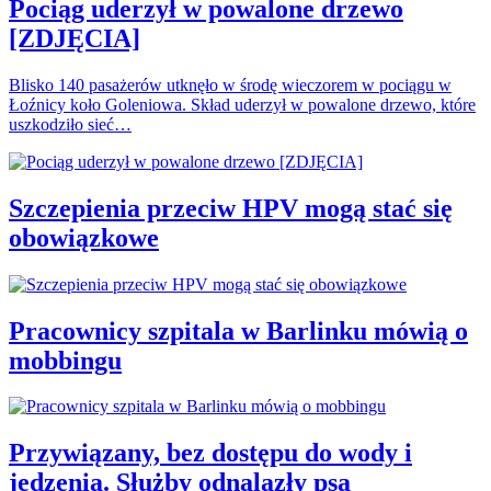
Pociąg uderzył w powalone drzewo
[ZDJĘCIA]
Blisko 140 pasażerów utknęło w środę wieczorem w pociągu w
Łoźnicy koło Goleniowa. Skład uderzył w powalone drzewo, które
uszkodziło sieć…
Szczepienia przeciw HPV mogą stać się
obowiązkowe
Pracownicy szpitala w Barlinku mówią o
mobbingu
Przywiązany, bez dostępu do wody i
jedzenia. Służby odnalazły psa