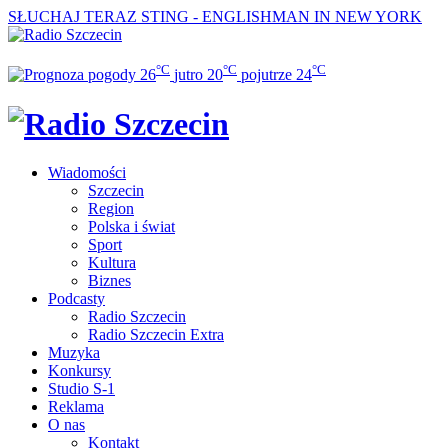
SŁUCHAJ TERAZ
STING - ENGLISHMAN IN NEW YORK
°C
°C
°C
26
jutro
20
pojutrze
24
Wiadomości
Szczecin
Region
Polska i świat
Sport
Kultura
Biznes
Podcasty
Radio Szczecin
Radio Szczecin Extra
Muzyka
Konkursy
Studio S-1
Reklama
O nas
Kontakt