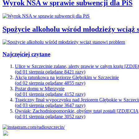
Wyrok NSA w sprawie subwencji dla PiS
Spożycie alkoholu wśród młodzieży wciąż 
Najczęściej czytane
Ulice w Szczecinie zalane, alerty prawie w całym kraju [ZDJ
(od 01 sierpnia oglądane 8421 razy)
Akcja ratunkowa na jeziorze Głębokim w Szczecinie
(od 02 sierpnia oglądane 4855 razy)
Pożar domu w Mierzynie
(od 01 sierpnia oglądane 4152 razy)
Tragiczny finał wypoczynku nad Jeziorem Głębokie w Szczeci
(od 03 sierpnia oglądane 3647 razy)
Owsiak: Zachodniopomorskie, obyśmy tutaj zostali [ZDJĘCIA
(od 01 sierpnia oglądane 3052 razy)