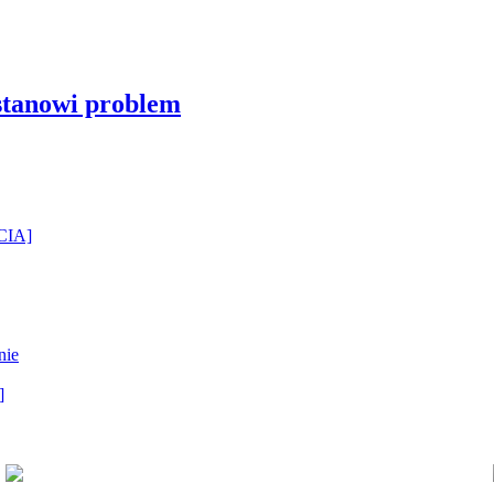
stanowi problem
ĘCIA]
nie
]