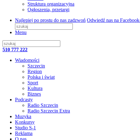
Struktura organizacyjna
Ogłoszenia, przetargi
Najlepiej po prostu do nas zadzwoń
Odwiedź nas na Facebook
Menu
510 777 222
Wiadomości
Szczecin
Region
Polska i świat
Sport
Kultura
Biznes
Podcasty
Radio Szczecin
Radio Szczecin Extra
Muzyka
Konkursy
Studio S-1
Reklama
O nas