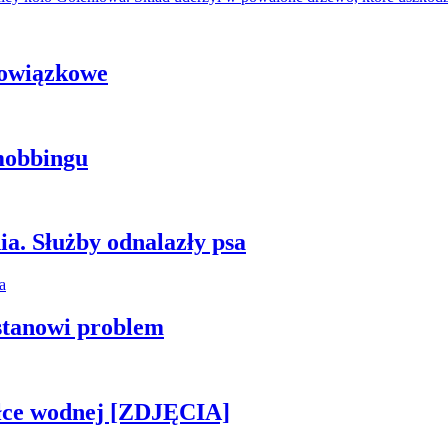
bowiązkowe
mobbingu
ia. Służby odnalazły psa
stanowi problem
piłce wodnej [ZDJĘCIA]