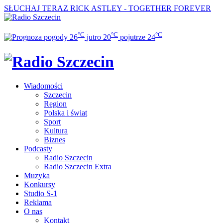
SŁUCHAJ TERAZ
RICK ASTLEY - TOGETHER FOREVER
°C
°C
°C
26
jutro
20
pojutrze
24
Wiadomości
Szczecin
Region
Polska i świat
Sport
Kultura
Biznes
Podcasty
Radio Szczecin
Radio Szczecin Extra
Muzyka
Konkursy
Studio S-1
Reklama
O nas
Kontakt