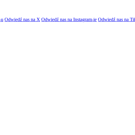
-u
Odwiedź nas na X
Odwiedź nas na Instagram-ie
Odwiedź nas na Ti