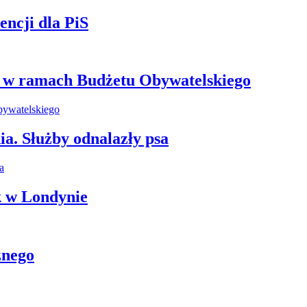
ncji dla PiS
e w ramach Budżetu Obywatelskiego
ia. Służby odnalazły psa
k w Londynie
znego