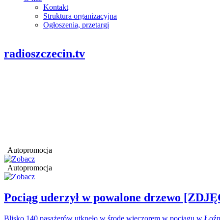
Kontakt
Struktura organizacyjna
Ogłoszenia, przetargi
radioszczecin.tv
Autopromocja
Autopromocja
Pociąg uderzył w powalone drzewo [ZDJĘ
Blisko 140 pasażerów utknęło w środę wieczorem w pociągu w Łoźn