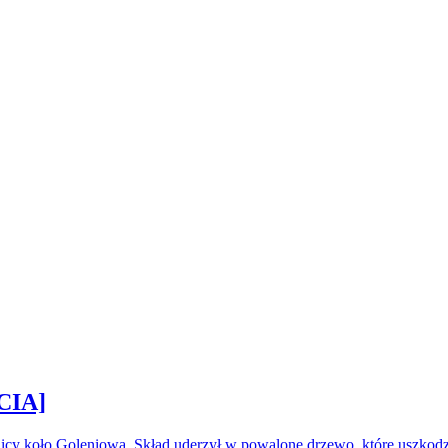
CIA]
icy koło Goleniowa. Skład uderzył w powalone drzewo, które uszkod