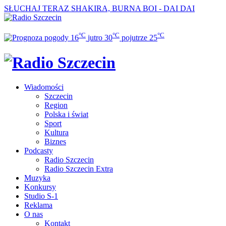
SŁUCHAJ TERAZ
SHAKIRA, BURNA BOI - DAI DAI
°C
°C
°C
16
jutro
30
pojutrze
25
Wiadomości
Szczecin
Region
Polska i świat
Sport
Kultura
Biznes
Podcasty
Radio Szczecin
Radio Szczecin Extra
Muzyka
Konkursy
Studio S-1
Reklama
O nas
Kontakt