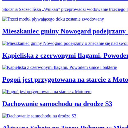
Stocznia Szczecińska „Wulkan” przeprowadzi wodowanie trzeciego m
Mieszkaniec gminy Nowogard podejrzany o
Kąpieliska z czerwonymi flagami. Powodem
Pogoń jest przygotowana na starcie z Mot
Dachowanie samochodu na drodze S3
Aktywna Sobota na Targu Rybnym w Międ