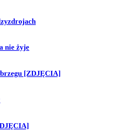
zyzdrojach
 nie żyje
obrzegu [ZDJĘCIA]
r
[ZDJĘCIA]