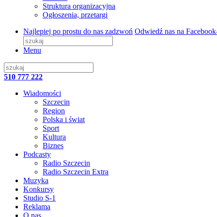
Struktura organizacyjna
Ogłoszenia, przetargi
Najlepiej po prostu do nas zadzwoń
Odwiedź nas na Facebook
Menu
510 777 222
Wiadomości
Szczecin
Region
Polska i świat
Sport
Kultura
Biznes
Podcasty
Radio Szczecin
Radio Szczecin Extra
Muzyka
Konkursy
Studio S-1
Reklama
O nas