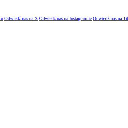
-u
Odwiedź nas na X
Odwiedź nas na Instagram-ie
Odwiedź nas na Ti