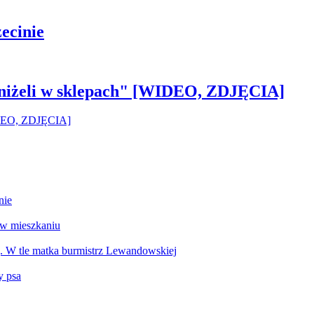
ecinie
 aniżeli w sklepach" [WIDEO, ZDJĘCIA]
nie
 w mieszkaniu
g. W tle matka burmistrz Lewandowskiej
y psa