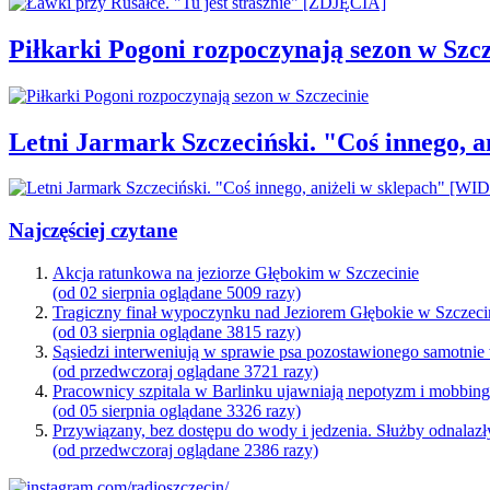
Piłkarki Pogoni rozpoczynają sezon w Szcz
Letni Jarmark Szczeciński. "Coś innego,
Najczęściej czytane
Akcja ratunkowa na jeziorze Głębokim w Szczecinie
(od 02 sierpnia oglądane 5009 razy)
Tragiczny finał wypoczynku nad Jeziorem Głębokie w Szczeci
(od 03 sierpnia oglądane 3815 razy)
Sąsiedzi interweniują w sprawie psa pozostawionego samotnie
(od przedwczoraj oglądane 3721 razy)
Pracownicy szpitala w Barlinku ujawniają nepotyzm i mobbin
(od 05 sierpnia oglądane 3326 razy)
Przywiązany, bez dostępu do wody i jedzenia. Służby odnalazł
(od przedwczoraj oglądane 2386 razy)