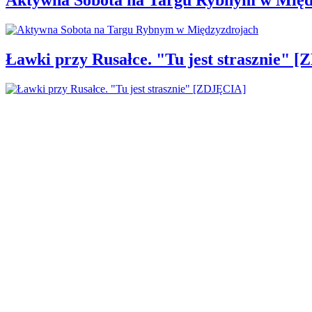
Ławki przy Rusałce. "Tu jest strasznie" 