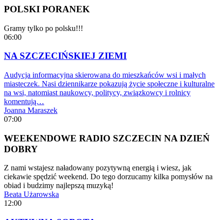
POLSKI PORANEK
Gramy tylko po polsku!!!
06:00
NA SZCZECIŃSKIEJ ZIEMI
Audycja informacyjna skierowana do mieszkańców wsi i małych
miasteczek. Nasi dziennikarze pokazują życie społeczne i kulturalne
na wsi, natomiast naukowcy, politycy, związkowcy i rolnicy
komentują…
Joanna Maraszek
07:00
WEEKENDOWE RADIO SZCZECIN NA DZIEŃ
DOBRY
Z nami wstajesz naładowany pozytywną energią i wiesz, jak
ciekawie spędzić weekend. Do tego dorzucamy kilka pomysłów na
obiad i budzimy najlepszą muzyką!
Beata Użarowska
12:00