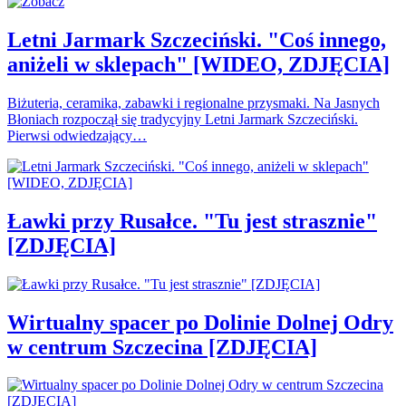
Letni Jarmark Szczeciński. "Coś innego,
aniżeli w sklepach" [WIDEO, ZDJĘCIA]
Biżuteria, ceramika, zabawki i regionalne przysmaki. Na Jasnych
Błoniach rozpoczął się tradycyjny Letni Jarmark Szczeciński.
Pierwsi odwiedzający…
Ławki przy Rusałce. "Tu jest strasznie"
[ZDJĘCIA]
Wirtualny spacer po Dolinie Dolnej Odry
w centrum Szczecina [ZDJĘCIA]