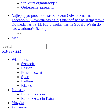
Struktura organizacyjna
Ogłoszenia, przetargi
Najlepiej po prostu do nas zadzwoń
Odwiedź nas na
Facebook-u
Odwiedź nas na X
Odwiedź nas na Instagram-ie
Odwiedź nas na TikTok-u
Szukaj nas na Spotify
Wyślij do
nas wiadomość
Szukaj
Menu
510 777 222
Wiadomości
Szczecin
Region
Polska i świat
Sport
Kultura
Biznes
Podcasty
Radio Szczecin
Radio Szczecin Extra
Muzyka
Konkursy