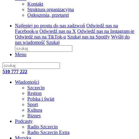
Kontakt
Struktura organizacyjna
Ogłoszenia, przetargi
Najlepiej po prostu do nas zadzwoń
Odwiedź nas na
Facebook-u
Odwiedź nas na X
Odwiedź nas na Instagram-ie
Odwiedź nas na TikTok-u
Szukaj nas na Spotify
Wyślij do
nas wiadomość
Szukaj
Menu
510 777 222
Wiadomości
Szczecin
Region
Polska i świat
Sport
Kultura
Biznes
Podcasty
Radio Szczecin
Radio Szczecin Extra
Muzyka