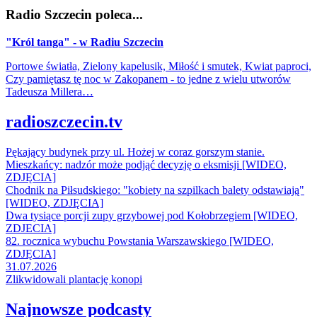
Radio Szczecin poleca...
"Król tanga" - w Radiu Szczecin
Portowe światła, Zielony kapelusik, Miłość i smutek, Kwiat paproci,
Czy pamiętasz tę noc w Zakopanem - to jedne z wielu utworów
Tadeusza Millera…
radioszczecin.tv
Pękający budynek przy ul. Hożej w coraz gorszym stanie.
Mieszkańcy: nadzór może podjąć decyzję o eksmisji [WIDEO,
ZDJĘCIA]
Chodnik na Piłsudskiego: "kobiety na szpilkach balety odstawiają"
[WIDEO, ZDJĘCIA]
Dwa tysiące porcji zupy grzybowej pod Kołobrzegiem [WIDEO,
ZDJECIA]
82. rocznica wybuchu Powstania Warszawskiego [WIDEO,
ZDJĘCIA]
31.07.2026
Zlikwidowali plantację konopi
Najnowsze podcasty