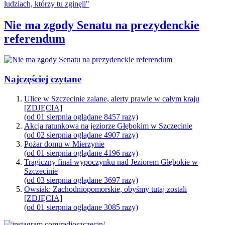
Nie ma zgody Senatu na prezydenckie
referendum
Najczęściej czytane
Ulice w Szczecinie zalane, alerty prawie w całym kraju
[ZDJĘCIA]
(od 01 sierpnia oglądane 8457 razy)
Akcja ratunkowa na jeziorze Głębokim w Szczecinie
(od 02 sierpnia oglądane 4907 razy)
Pożar domu w Mierzynie
(od 01 sierpnia oglądane 4196 razy)
Tragiczny finał wypoczynku nad Jeziorem Głębokie w
Szczecinie
(od 03 sierpnia oglądane 3697 razy)
Owsiak: Zachodniopomorskie, obyśmy tutaj zostali
[ZDJĘCIA]
(od 01 sierpnia oglądane 3085 razy)