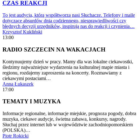
CZAS REAKCJI
To jest audycja, którą współtworzą nasi Słuchacze. Telefony i maile
dotyczące absurdów dnia codziennego, niesprawiedliwości czy
błędnych decyzji urzędników, inspirują nas do reakcji i czynienia…
Krzysztof Kukliński
13:00
RADIO SZCZECIN NA WAKACJACH
Kontynuujemy dzień w pracy. Mamy dla was lokalne ciekawostki,
śledzimy najważniejsze wydarzenia na kulturalnej mapie miasta i
regionu, rozdajemy zaproszenia na koncerty. Rozmawiamy z
ciekawymi postaciami…
Anna Łukaszek
17:00
TEMATY I MUZYKA
Informacje regionalne, informacje miejskie, prognoza pogody, dobra
muzyka, ciekawe audycje, świetna zabawa, konkursy, nagrody.
Słuchaj przez internet lub w województwie zachodniopomorskiem
(POLSKA)…
Piotr Rokicki