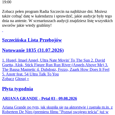
19:00
Zobacz pełen program Radia Szczecin na najbliższe dni. Możesz
także cofnąć datę w kalendarzu i sprawdzić, jakie audycje były tego
dnia na antenie. W scenariuszach audycji znajdziesz listę wszystkich
uworów jakie wtedy graliśmy!
Szczecińska Lista Przebojów
Notowanie 1835 (31.07.2026)
1. Hugel, Imael Angel, Ultra Nate
Movin' To The Sun
2. David
Guetta, Alok, Stick Figure
Run Run River (Angels Above Me)
3.
The Bausa
Magnetic
4. Dubdogz, Fezzo, Zaark
How Does It Feel
5. Anotr feat. 54 Ultra
Talk To You
Zobacz
Głosuj »
Płyta tygodnia
ARIANA GRANDE - Petal 03 - 09.08.2026
Ariana Grande po tym, jak skupiła się na aktorstwie i zagrała m.in. z
Robertem De Niro (premiera filmu "Poznaj swojego teścia" już w