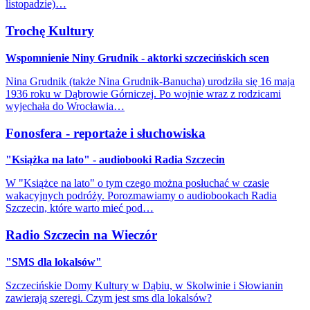
listopadzie)…
Trochę Kultury
Wspomnienie Niny Grudnik - aktorki szczecińskich scen
Nina Grudnik (także Nina Grudnik-Banucha) urodziła się 16 maja
1936 roku w Dąbrowie Górniczej. Po wojnie wraz z rodzicami
wyjechała do Wrocławia…
Fonosfera - reportaże i słuchowiska
"Książka na lato" - audiobooki Radia Szczecin
W "Książce na lato" o tym czego można posłuchać w czasie
wakacyjnych podróży. Porozmawiamy o audiobookach Radia
Szczecin, które warto mieć pod…
Radio Szczecin na Wieczór
"SMS dla lokalsów"
Szczecińskie Domy Kultury w Dąbiu, w Skolwinie i Słowianin
zawierają szeregi. Czym jest sms dla lokalsów?