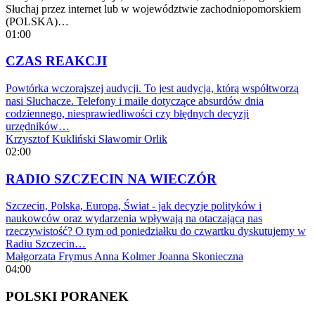
Słuchaj przez internet lub w województwie zachodniopomorskiem
(POLSKA)…
01:00
CZAS REAKCJI
Powtórka wczorajszej audycji. To jest audycja, którą współtworzą
nasi Słuchacze. Telefony i maile dotyczące absurdów dnia
codziennego, niesprawiedliwości czy błędnych decyzji
urzędników…
Krzysztof Kukliński
Sławomir Orlik
02:00
RADIO SZCZECIN NA WIECZÓR
Szczecin, Polska, Europa, Świat - jak decyzje polityków i
naukowców oraz wydarzenia wpływają na otaczającą nas
rzeczywistość? O tym od poniedziałku do czwartku dyskutujemy w
Radiu Szczecin…
Małgorzata Frymus
Anna Kolmer
Joanna Skonieczna
04:00
POLSKI PORANEK