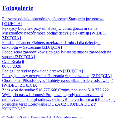
Fotogalerie
Pierwsze odcinki obwodnicy północnej Stargardu już gotowe
[ZDJĘCIA]
Pękający budynek przy ul. Hożej w coraz gorszym stanie.
Mieszkańcy: nadzór może podjąć decyzję o eksmisji [WIDEO,
ZDJĘCIA]
Fundacja Cancer Fighters przekazała 1 mln zł dla dziecięcej
onkologii w Szczecinie [ZDJĘCIA]
Ponad setka zawodników z całego świata startuje w zawodach na
supach [ZDJĘCIA]
Czas Reakcji
06.08.2026
Pociąg uderzył w powalone drzewo [ZDJĘCIA]
Polscy juniorzy przegrali z Hiszpanią w piłce wodnej [ZDJĘCIA]
Chodnik na Piłsudskiego: "kobiety na szpilkach balety odstawiają"
[WIDEO, ZDJĘCIA]
Zadzwoń do studia: 510 777 666
Czujny non stop: 510 777 222
Wyślij do nas wiadomość
Prognoza pogody
radioszczecin.pl
radioszczecinextra.pl
radioszczecin.tv
Biuletyn Informacji Publicznej
Posłuchaj teraz
Logowanie
DUŻA CZCIONKA
DUŻY
KONTRAST
© Polskie Radio Szczecin SA. Wszystkie prawa