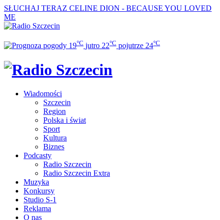
SŁUCHAJ TERAZ
CELINE DION - BECAUSE YOU LOVED
ME
°C
°C
°C
19
jutro
22
pojutrze
24
Wiadomości
Szczecin
Region
Polska i świat
Sport
Kultura
Biznes
Podcasty
Radio Szczecin
Radio Szczecin Extra
Muzyka
Konkursy
Studio S-1
Reklama
O nas