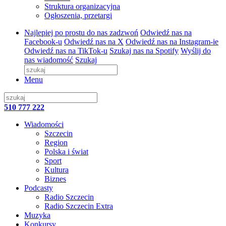
Struktura organizacyjna
Ogłoszenia, przetargi
Najlepiej po prostu do nas zadzwoń
Odwiedź nas na
Facebook-u
Odwiedź nas na X
Odwiedź nas na Instagram-ie
Odwiedź nas na TikTok-u
Szukaj nas na Spotify
Wyślij do
nas wiadomość
Szukaj
Menu
510 777 222
Wiadomości
Szczecin
Region
Polska i świat
Sport
Kultura
Biznes
Podcasty
Radio Szczecin
Radio Szczecin Extra
Muzyka
Konkursy