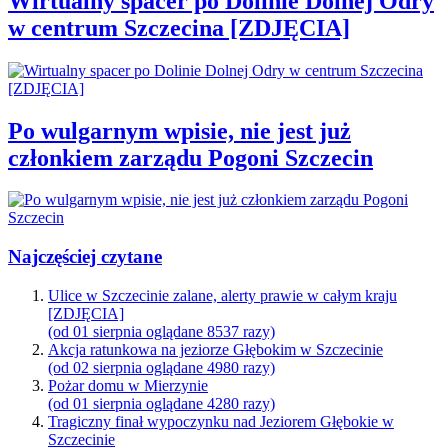
Wirtualny spacer po Dolinie Dolnej Odry
w centrum Szczecina [ZDJĘCIA]
Po wulgarnym wpisie, nie jest już
członkiem zarządu Pogoni Szczecin
Najczęściej czytane
Ulice w Szczecinie zalane, alerty prawie w całym kraju
[ZDJĘCIA]
(od 01 sierpnia oglądane 8537 razy)
Akcja ratunkowa na jeziorze Głębokim w Szczecinie
(od 02 sierpnia oglądane 4980 razy)
Pożar domu w Mierzynie
(od 01 sierpnia oglądane 4280 razy)
Tragiczny finał wypoczynku nad Jeziorem Głębokie w
Szczecinie