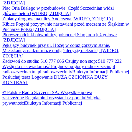
[ZDJĘCIA]
Plac Orła Białego w przebudowie. Część Szczecinian widzi
głównie beton [WIDEO, ZDJĘCIA]
Zmiany drogowe na ulicy Andersena [WIDEO, ZDJĘCIA]
Kibice Pogoni pozytywnie nastawieni przed meczem ze Śląskiem w
Pucharze Polski [ZDJĘCIA]
Pierwsze odcinki obwodnicy północnej Stargardu już gotowe
[ZDJĘCIA]
Pękający budynek przy ul. Hożej w coraz gorszym stanie.
Mieszkańcy: nadzór może podjąć decyzję o eksmisji [WIDEO,
ZDJĘCIA]
Zadzwoń do studia: 510 777 666
Czujny non stop: 510 777 222
Wyślij do nas wiadomość
Prognoza pogody
radioszczecin.pl
radioszczecinextra.pl
radioszczecin.tv
Biuletyn Informacji Publicznej
Posłuchaj teraz
Logowanie
DUŻA CZCIONKA
DUŻY
KONTRAST
© Polskie Radio Szczecin SA. Wszystkie prawa
zastrzeżone.
Regulamin korzystania z portalu
Polityka
prywatności
Biuletyn Informacji Publicznej