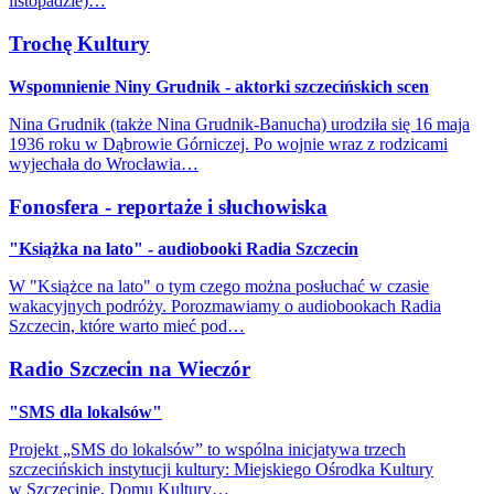
listopadzie)…
Trochę Kultury
Wspomnienie Niny Grudnik - aktorki szczecińskich scen
Nina Grudnik (także Nina Grudnik-Banucha) urodziła się 16 maja
1936 roku w Dąbrowie Górniczej. Po wojnie wraz z rodzicami
wyjechała do Wrocławia…
Fonosfera - reportaże i słuchowiska
"Książka na lato" - audiobooki Radia Szczecin
W "Książce na lato" o tym czego można posłuchać w czasie
wakacyjnych podróży. Porozmawiamy o audiobookach Radia
Szczecin, które warto mieć pod…
Radio Szczecin na Wieczór
"SMS dla lokalsów"
Projekt „SMS do lokalsów” to wspólna inicjatywa trzech
szczecińskich instytucji kultury: Miejskiego Ośrodka Kultury
w Szczecinie, Domu Kultury…