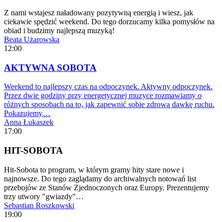
Z nami wstajesz naładowany pozytywną energią i wiesz, jak
ciekawie spędzić weekend. Do tego dorzucamy kilka pomysłów na
obiad i budzimy najlepszą muzyką!
Beata Użarowska
12:00
AKTYWNA SOBOTA
Weekend to najlepszy czas na odpoczynek. Aktywny odpoczynek.
Przez dwie godziny przy energetycznej muzyce rozmawiamy o
różnych sposobach na to, jak zapewnić sobie zdrową dawkę ruchu.
Pokazujemy…
Anna Łukaszek
17:00
HIT-SOBOTA
Hit-Sobota to program, w którym gramy hity stare nowe i
najnowsze. Do tego zaglądamy do archiwalnych notowań list
przebojów ze Stanów Zjednoczonych oraz Europy. Prezentujemy
trzy utwory "gwiazdy"…
Sebastian Roszkowski
19:00