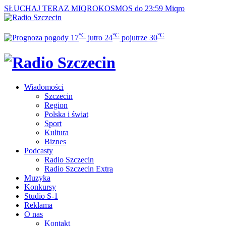
SŁUCHAJ TERAZ
MIQROKOSMOS do 23:59
Miqro
°C
°C
°C
17
jutro
24
pojutrze
30
Wiadomości
Szczecin
Region
Polska i świat
Sport
Kultura
Biznes
Podcasty
Radio Szczecin
Radio Szczecin Extra
Muzyka
Konkursy
Studio S-1
Reklama
O nas
Kontakt