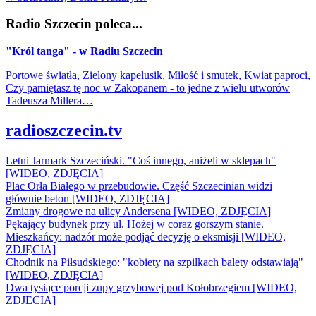
Radio Szczecin poleca...
"Król tanga" - w Radiu Szczecin
Portowe światła, Zielony kapelusik, Miłość i smutek, Kwiat paproci,
Czy pamiętasz tę noc w Zakopanem - to jedne z wielu utworów
Tadeusza Millera…
radioszczecin.tv
Letni Jarmark Szczeciński. "Coś innego, aniżeli w sklepach"
[WIDEO, ZDJĘCIA]
Plac Orła Białego w przebudowie. Część Szczecinian widzi
głównie beton [WIDEO, ZDJĘCIA]
Zmiany drogowe na ulicy Andersena [WIDEO, ZDJĘCIA]
Pękający budynek przy ul. Hożej w coraz gorszym stanie.
Mieszkańcy: nadzór może podjąć decyzję o eksmisji [WIDEO,
ZDJĘCIA]
Chodnik na Piłsudskiego: "kobiety na szpilkach balety odstawiają"
[WIDEO, ZDJĘCIA]
Dwa tysiące porcji zupy grzybowej pod Kołobrzegiem [WIDEO,
ZDJECIA]