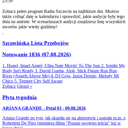
23:59
Zobacz pełen program Radia Szczecin na najbliższe dni. Możesz
także cofnąć datę w kalendarzu i sprawdzić, jakie audycje były tego
dnia na antenie. W scenariuszach audycji znajdziesz listę wszystkich
uworów jakie wtedy graliśmy!
Szczecińska Lista Przebojów
Notowanie 1836 (07.08.2026)
1. Hugel, Imael Angel, Ultra Nate
Movin' To The Sun
2. Sombr
My
Body Isn't Ready
3. David Guetta, Alok, Stick Figure
Run Run
River (Angels Above Me)
4. DJ Goja, Jason Derulo, Melody
Mi
Chico
5. Temper City
Self Aware
Zobacz
Głosuj »
Płyta tygodnia
ARIANA GRANDE - Petal 03 - 09.08.2026
Ariana Grande po tym, jak skupiła się na aktorstwie i zagrała m.in. z
Robertem De Niro (premiera filmu "Poznaj swojego teścia" już w