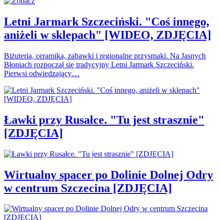
Letni Jarmark Szczeciński. "Coś innego,
aniżeli w sklepach" [WIDEO, ZDJĘCIA]
Biżuteria, ceramika, zabawki i regionalne przysmaki. Na Jasnych
Błoniach rozpoczął się tradycyjny Letni Jarmark Szczeciński.
Pierwsi odwiedzający…
Ławki przy Rusałce. "Tu jest strasznie"
[ZDJĘCIA]
Wirtualny spacer po Dolinie Dolnej Odry
w centrum Szczecina [ZDJĘCIA]