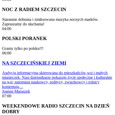
NOC Z RADIEM SZCZECIN
Starannie dobrana i zmiksowana muzyka nocnych marków.
Zapraszamy do słuchania!
04:00
POLSKI PORANEK
Gramy tylko po polsku!!!
06:00
NA SZCZECIŃSKIEJ ZIEMI
Audycja informacyjna skierowana do mieszkańców wsi i małych
miasteczek. Nasi dziennikarze pokazują życie społeczne i kulturalne
na wsi, natomiast naukowcy, politycy, związkowcy i rolnicy
komentują…
Joanna Maraszek
07:00
WEEKENDOWE RADIO SZCZECIN NA DZIEŃ
DOBRY