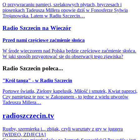
O przywracaniu pamięci, szelakowych płytach, bryczesach i
piosenkach Tadeusza Millera opowie dziś w Fonosferze Sylwia
Trojanowska. Latem w Radiu Szczecin…
Radio Szczecin na Wieczór
Przed nami częściowe zaćmienie słońca
W środę wieczorem nad Polską będzie częściowe zaćmienie słońca.
W jaki sposób przygotować się do obserwacji tego zjawiska?
Radio Szczecin poleca...
"Król tanga" - w Radiu Szczecin
Portowe światła, Zielony kapelusik, Miłość i smutek, Kwiat paproci,
Czy pamiętasz tę noc w Zakopanem - to jedne z wielu utworów
Tadeusza Millera…
radioszczecin.tv
Rugby, szermierka i... zbijak, czyli warsztaty z gry w juggera
[WIDEO, ZDJĘCIA]