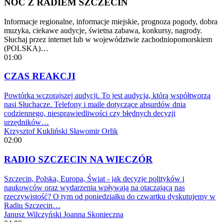
NOC Z RADIEM SZCZECIN
Informacje regionalne, informacje miejskie, prognoza pogody, dobra
muzyka, ciekawe audycje, świetna zabawa, konkursy, nagrody.
Słuchaj przez internet lub w województwie zachodniopomorskiem
(POLSKA)…
01:00
CZAS REAKCJI
Powtórka wczorajszej audycji. To jest audycja, którą współtworzą
nasi Słuchacze. Telefony i maile dotyczące absurdów dnia
codziennego, niesprawiedliwości czy błędnych decyzji
urzędników…
Krzysztof Kukliński
Sławomir Orlik
02:00
RADIO SZCZECIN NA WIECZÓR
Szczecin, Polska, Europa, Świat - jak decyzje polityków i
naukowców oraz wydarzenia wpływają na otaczającą nas
rzeczywistość? O tym od poniedziałku do czwartku dyskutujemy w
Radiu Szczecin…
Janusz Wilczyński
Joanna Skonieczna