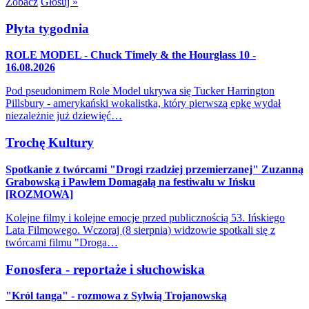
Zobacz
Głosuj »
Płyta tygodnia
ROLE MODEL - Chuck Timely & the Hourglass 10 -
16.08.2026
Pod pseudonimem Role Model ukrywa się Tucker Harrington
Pillsbury - amerykański wokalistka, który pierwszą epkę wydał
niezależnie już dziewięć…
Trochę Kultury
Spotkanie z twórcami "Drogi rzadziej przemierzanej" Zuzanną
Grabowską i Pawłem Domagałą na festiwalu w Ińsku
[ROZMOWA]
Kolejne filmy i kolejne emocje przed publicznością 53. Ińskiego
Lata Filmowego. Wczoraj (8 sierpnia) widzowie spotkali się z
twórcami filmu "Droga…
Fonosfera - reportaże i słuchowiska
"Król tanga" - rozmowa z Sylwią Trojanowską