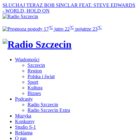
SŁUCHAJ TERAZ
BOB SINCLAR FEAT. STEVE EDWARDS
- WORLD, HOLD ON
°C
°C
°C
17
jutro
22
pojutrze
23
Wiadomości
Szczecin
Region
Polska i świat
Sport
Kultura
Biznes
Podcasty
Radio Szczecin
Radio Szczecin Extra
Muzyka
Konkursy
Studio S-1
Reklama
O nas