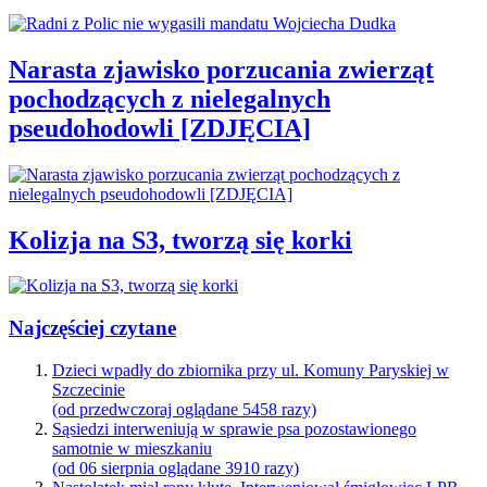
Narasta zjawisko porzucania zwierząt
pochodzących z nielegalnych
pseudohodowli [ZDJĘCIA]
Kolizja na S3, tworzą się korki
Najczęściej czytane
Dzieci wpadły do zbiornika przy ul. Komuny Paryskiej w
Szczecinie
(od przedwczoraj oglądane 5458 razy)
Sąsiedzi interweniują w sprawie psa pozostawionego
samotnie w mieszkaniu
(od 06 sierpnia oglądane 3910 razy)