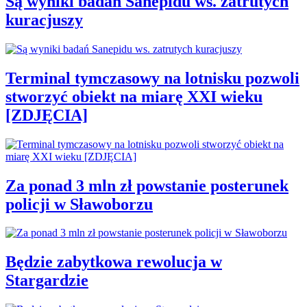
Są wyniki badań Sanepidu ws. zatrutych
kuracjuszy
Terminal tymczasowy na lotnisku pozwoli
stworzyć obiekt na miarę XXI wieku
[ZDJĘCIA]
Za ponad 3 mln zł powstanie posterunek
policji w Sławoborzu
Będzie zabytkowa rewolucja w
Stargardzie