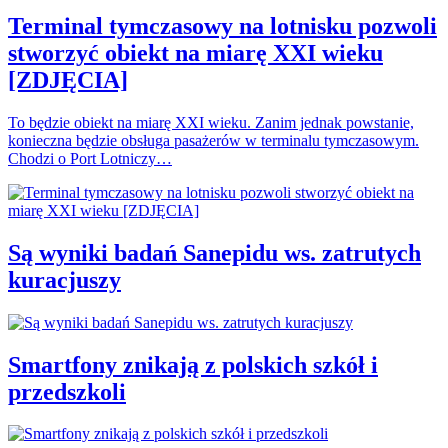
Terminal tymczasowy na lotnisku pozwoli
stworzyć obiekt na miarę XXI wieku
[ZDJĘCIA]
To będzie obiekt na miarę XXI wieku. Zanim jednak powstanie,
konieczna będzie obsługa pasażerów w terminalu tymczasowym.
Chodzi o Port Lotniczy…
Są wyniki badań Sanepidu ws. zatrutych
kuracjuszy
Smartfony znikają z polskich szkół i
przedszkoli