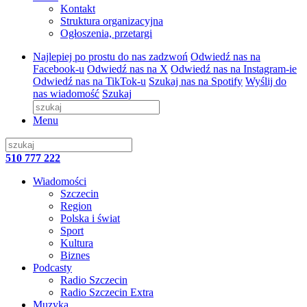
Kontakt
Struktura organizacyjna
Ogłoszenia, przetargi
Najlepiej po prostu do nas zadzwoń
Odwiedź nas na
Facebook-u
Odwiedź nas na X
Odwiedź nas na Instagram-ie
Odwiedź nas na TikTok-u
Szukaj nas na Spotify
Wyślij do
nas wiadomość
Szukaj
Menu
510 777 222
Wiadomości
Szczecin
Region
Polska i świat
Sport
Kultura
Biznes
Podcasty
Radio Szczecin
Radio Szczecin Extra
Muzyka