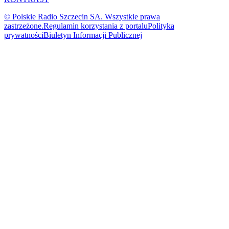
© Polskie Radio Szczecin SA. Wszystkie prawa
zastrzeżone.
Regulamin korzystania z portalu
Polityka
prywatności
Biuletyn Informacji Publicznej