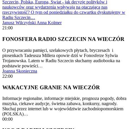
Szczecin, Polska, Europa, Świat - jak decyzje polityków i
naukowców oraz wydarzenia wpływają na otaczającą nas
rzeczywistość? O tym od poniedziałku do czwartku dyskutujemy w
Radiu Szczecin…
Janusz Wilczyński
Anna Kolmer
21:00
FONOSFERA RADIO SZCZECIN NA WIECZÓR
O przywracaniu pamięci, szelakowych płytach, bryczesach i
piosenkach Tadeusza Millera opowie dziś w Fonosferze Sylwia
Trojanowska. Latem w Radiu Szczecin słuchamy audiobooka na
podstawie powieści…
Joanna Skonieczna
22:00
WAKACYJNE GRANIE NA WIECZÓR
Informacje regionalne, informacje miejskie, prognoza pogody, dobra
muzyka, ciekawe audycje, świetna zabawa, konkursy, nagrody.
Słuchaj przez internet lub w województwie zachodniopomorskiem
(POLSKA)…
00:00