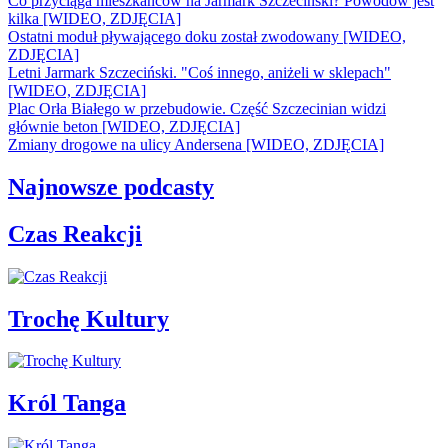
Co przyciąga mieszkańców na Jarmark Szczeciński? Powodów jest
kilka [WIDEO, ZDJĘCIA]
Ostatni moduł pływającego doku został zwodowany [WIDEO,
ZDJĘCIA]
Letni Jarmark Szczeciński. "Coś innego, aniżeli w sklepach"
[WIDEO, ZDJĘCIA]
Plac Orła Białego w przebudowie. Część Szczecinian widzi
głównie beton [WIDEO, ZDJĘCIA]
Zmiany drogowe na ulicy Andersena [WIDEO, ZDJĘCIA]
Najnowsze podcasty
Czas Reakcji
Trochę Kultury
Król Tanga