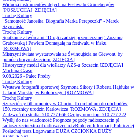
Wirtuozi instrumentów dętych na Festiwalu Grünebergów
[POSŁUCHAJ, ZDJĘCIA]
Trochę Kultury
"Samotność Janosika. Biografia Marka Perepeczki" - Marek
Szymański
Trochę Kultury
Spotkanie z twórcami "Drogi rzadziej przemierzanej" Zuzanną
Grabowską i Pawłem Domagałą na festiwalu w Ińsku
[ROZMOWA]
Mistrzyni świata wystartowała ze Świnoujścia na Giewont, by
pomóc chorym dzieciom [ZDJĘCIA]
Historyczny medal dla wioślarzy AZS-u Szczecin [ZDJĘCIA]
Machina Czasu
9.08.2026 - Palec Fredry
Trochę Kultury
Wystawa fotografii sportowej Szymona Sikory i Roberta Hajduka w
Latarni Morskiej w Kołobrzegu [ROZMOWA]
Trochę Kultury
Szczecińscy filharmonicy w Chorin. To preludium do obchodów
150. rocznicy urodzin Karłowicza [ROZMOWA, ZDJĘCIA]
Zadzwoń do studia: 510 777 666
Czujny non stop: 510 777 222
Wyślij do nas wiadomość
Prognoza pogody
radioszczecin.pl
radioszczecinextra.pl
radioszczecin.tv
Biuletyn Informacji Publicznej
Posłuchaj teraz
Logowanie
DUŻA CZCIONKA
DUŻY
KONTRAST