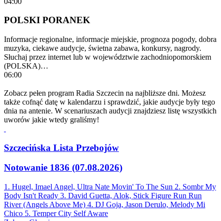
04:00
POLSKI PORANEK
Informacje regionalne, informacje miejskie, prognoza pogody, dobra
muzyka, ciekawe audycje, świetna zabawa, konkursy, nagrody.
Słuchaj przez internet lub w województwie zachodniopomorskiem
(POLSKA)…
06:00
Zobacz pełen program Radia Szczecin na najbliższe dni. Możesz
także cofnąć datę w kalendarzu i sprawdzić, jakie audycje były tego
dnia na antenie. W scenariuszach audycji znajdziesz listę wszystkich
uworów jakie wtedy graliśmy!
Szczecińska Lista Przebojów
Notowanie 1836 (07.08.2026)
1. Hugel, Imael Angel, Ultra Nate
Movin' To The Sun
2. Sombr
My
Body Isn't Ready
3. David Guetta, Alok, Stick Figure
Run Run
River (Angels Above Me)
4. DJ Goja, Jason Derulo, Melody
Mi
Chico
5. Temper City
Self Aware