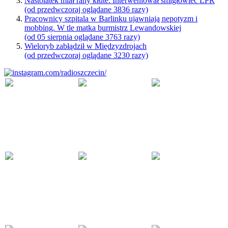
Nastolatek miał rany kłute. Interweniował śmigłowiec LPR
(od przedwczoraj oglądane 3836 razy)
Pracownicy szpitala w Barlinku ujawniają nepotyzm i
mobbing. W tle matka burmistrz Lewandowskiej
(od 05 sierpnia oglądane 3763 razy)
Wieloryb zabłądził w Międzyzdrojach
(od przedwczoraj oglądane 3230 razy)