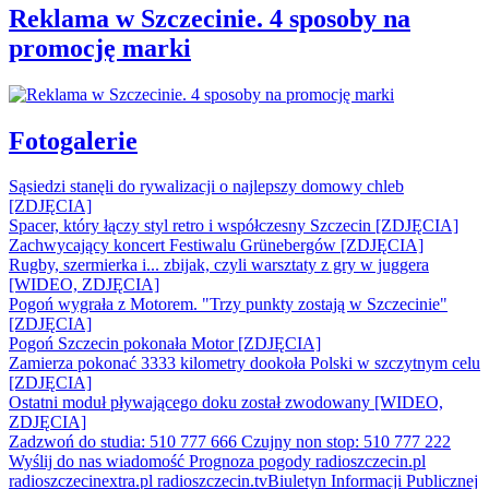
Reklama w Szczecinie. 4 sposoby na
promocję marki
Fotogalerie
Sąsiedzi stanęli do rywalizacji o najlepszy domowy chleb
[ZDJĘCIA]
Spacer, który łączy styl retro i współczesny Szczecin [ZDJĘCIA]
Zachwycający koncert Festiwalu Grünebergów [ZDJĘCIA]
Rugby, szermierka i... zbijak, czyli warsztaty z gry w juggera
[WIDEO, ZDJĘCIA]
Pogoń wygrała z Motorem. "Trzy punkty zostają w Szczecinie"
[ZDJĘCIA]
Pogoń Szczecin pokonała Motor [ZDJĘCIA]
Zamierza pokonać 3333 kilometry dookoła Polski w szczytnym celu
[ZDJĘCIA]
Ostatni moduł pływającego doku został zwodowany [WIDEO,
ZDJĘCIA]
Zadzwoń do studia: 510 777 666
Czujny non stop: 510 777 222
Wyślij do nas wiadomość
Prognoza pogody
radioszczecin.pl
radioszczecinextra.pl
radioszczecin.tv
Biuletyn Informacji Publicznej