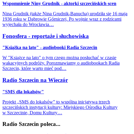
Wspomnienie Niny Grudnik - aktorki szczecińskich scen
Nina Grudnik (także Nina Grudnik-Banucha) urodziła się 16 maja
1936 roku w Dąbrowie Górniczej. Po wojnie wraz z rodzicami
wyjechała do Wrocławia…
Fonosfera - reportaże i słuchowiska
"Książka na lato" - audiobooki Radia Szczecin
W "Książce na lato" o tym czego można posłuchać w czasie
wakacyjnych podróży. Porozmawiamy o audiobookach Radia
Szczecin, które warto mieć pod…
Radio Szczecin na Wieczór
"SMS dla lokalsów"
Projekt „SMS do lokalsów” to wspólna inicjatywa trzech
szczecińskich instytucji kultury: Miejskiego Ośrodka Kultury
w Szczecinie, Domu Kultury…
Radio Szczecin poleca...