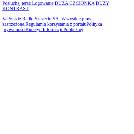
Posłuchaj teraz
Logowanie
DUŻA CZCIONKA
DUŻY
KONTRAST
© Polskie Radio Szczecin SA. Wszystkie prawa
zastrzeżone.
Regulamin korzystania z portalu
Polityka
prywatności
Biuletyn Informacji Publicznej