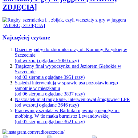
ZDJĘCIA]
Najczęściej czytane
Dzieci wpadły do zbiornika przy ul. Komuny Paryskiej w
Szczecinie
(od wczoraj oglądane 5060 razy)
Tragiczny finał wypoczynku nad Jeziorem Głębokie w
Szczecinie
(od 03 sierpnia oglądane 3951 razy)
Sąsiedzi interweniują w sprawie psa pozostawionego
samotnie w mieszkaniu
(od 06 sierpnia oglądane 3837 razy)
Nastolatek miał rany kłute. Interweniował śmigłowiec LPR
(od wczoraj oglądane 3646 razy)
Pracownicy szpitala w Barlinku ujawniają nepotyzm i
mobbing. W tle matka burmistrz Lewandowskiej
(od 05 sierpnia oglądane 3621 razy)