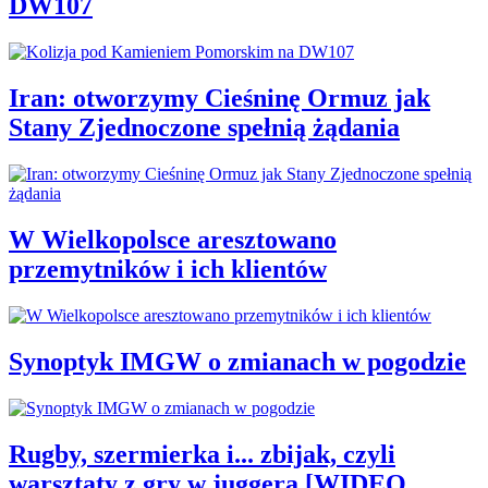
DW107
Iran: otworzymy Cieśninę Ormuz jak
Stany Zjednoczone spełnią żądania
W Wielkopolsce aresztowano
przemytników i ich klientów
Synoptyk IMGW o zmianach w pogodzie
Rugby, szermierka i... zbijak, czyli
warsztaty z gry w juggera [WIDEO,