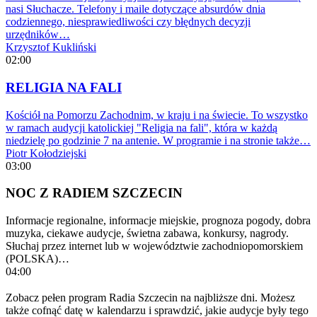
nasi Słuchacze. Telefony i maile dotyczące absurdów dnia
codziennego, niesprawiedliwości czy błędnych decyzji
urzędników…
Krzysztof Kukliński
02:00
RELIGIA NA FALI
Kościół na Pomorzu Zachodnim, w kraju i na świecie. To wszystko
w ramach audycji katolickiej "Religia na fali", która w każdą
niedzielę po godzinie 7 na antenie. W programie i na stronie także…
Piotr Kołodziejski
03:00
NOC Z RADIEM SZCZECIN
Informacje regionalne, informacje miejskie, prognoza pogody, dobra
muzyka, ciekawe audycje, świetna zabawa, konkursy, nagrody.
Słuchaj przez internet lub w województwie zachodniopomorskiem
(POLSKA)…
04:00
Zobacz pełen program Radia Szczecin na najbliższe dni. Możesz
także cofnąć datę w kalendarzu i sprawdzić, jakie audycje były tego