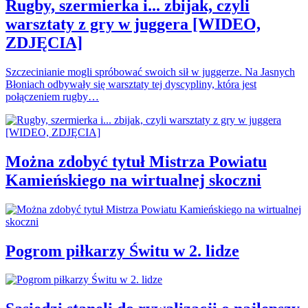
Rugby, szermierka i... zbijak, czyli
warsztaty z gry w juggera [WIDEO,
ZDJĘCIA]
Szczecinianie mogli spróbować swoich sił w juggerze. Na Jasnych
Błoniach odbywały się warsztaty tej dyscypliny, która jest
połączeniem rugby…
Można zdobyć tytuł Mistrza Powiatu
Kamieńskiego na wirtualnej skoczni
Pogrom piłkarzy Świtu w 2. lidze