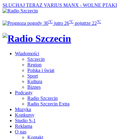
SŁUCHAJ TERAZ
VARIUS MANX - WOLNE PTAKI
°C
°C
°C
30
jutro
26
pojutrze
22
Wiadomości
Szczecin
Region
Polska i świat
Sport
Kultura
Biznes
Podcasty
Radio Szczecin
Radio Szczecin Extra
Muzyka
Konkursy
Studio S-1
Reklama
O nas
Kontakt