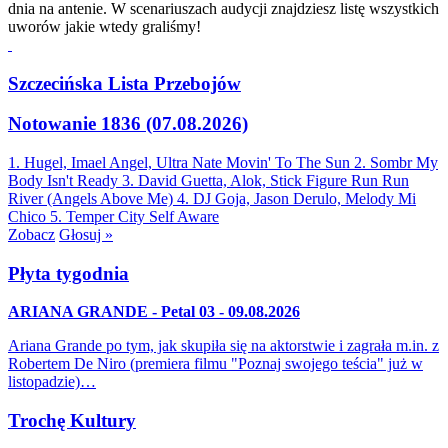
dnia na antenie. W scenariuszach audycji znajdziesz listę wszystkich
uworów jakie wtedy graliśmy!
Szczecińska Lista Przebojów
Notowanie 1836 (07.08.2026)
1. Hugel, Imael Angel, Ultra Nate
Movin' To The Sun
2. Sombr
My
Body Isn't Ready
3. David Guetta, Alok, Stick Figure
Run Run
River (Angels Above Me)
4. DJ Goja, Jason Derulo, Melody
Mi
Chico
5. Temper City
Self Aware
Zobacz
Głosuj »
Płyta tygodnia
ARIANA GRANDE - Petal 03 - 09.08.2026
Ariana Grande po tym, jak skupiła się na aktorstwie i zagrała m.in. z
Robertem De Niro (premiera filmu "Poznaj swojego teścia" już w
listopadzie)…
Trochę Kultury