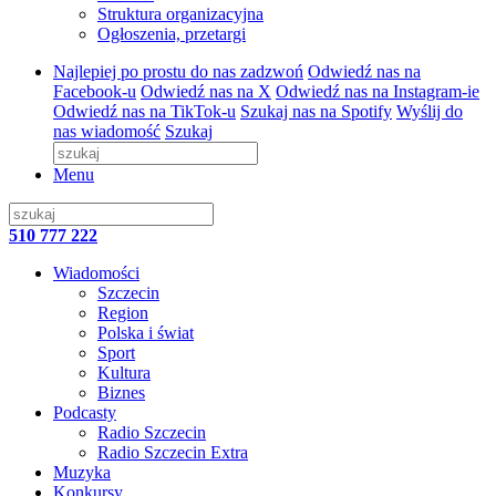
Struktura organizacyjna
Ogłoszenia, przetargi
Najlepiej po prostu do nas zadzwoń
Odwiedź nas na
Facebook-u
Odwiedź nas na X
Odwiedź nas na Instagram-ie
Odwiedź nas na TikTok-u
Szukaj nas na Spotify
Wyślij do
nas wiadomość
Szukaj
Menu
510 777 222
Wiadomości
Szczecin
Region
Polska i świat
Sport
Kultura
Biznes
Podcasty
Radio Szczecin
Radio Szczecin Extra
Muzyka
Konkursy