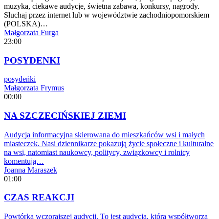
muzyka, ciekawe audycje, świetna zabawa, konkursy, nagrody.
Słuchaj przez internet lub w województwie zachodniopomorskiem
(POLSKA)…
Małgorzata Furga
23:00
POSYDENKI
posydeńki
Małgorzata Frymus
00:00
NA SZCZECIŃSKIEJ ZIEMI
Audycja informacyjna skierowana do mieszkańców wsi i małych
miasteczek. Nasi dziennikarze pokazują życie społeczne i kulturalne
na wsi, natomiast naukowcy, politycy, związkowcy i rolnicy
komentują…
Joanna Maraszek
01:00
CZAS REAKCJI
Powtórka wczorajszej audycji. To jest audycja, którą współtworzą