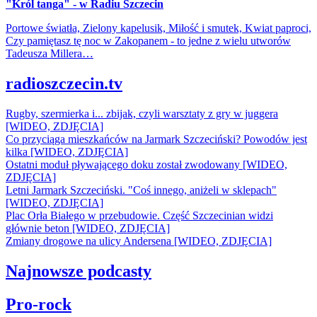
"Król tanga" - w Radiu Szczecin
Portowe światła, Zielony kapelusik, Miłość i smutek, Kwiat paproci,
Czy pamiętasz tę noc w Zakopanem - to jedne z wielu utworów
Tadeusza Millera…
radioszczecin.tv
Rugby, szermierka i... zbijak, czyli warsztaty z gry w juggera
[WIDEO, ZDJĘCIA]
Co przyciąga mieszkańców na Jarmark Szczeciński? Powodów jest
kilka [WIDEO, ZDJĘCIA]
Ostatni moduł pływającego doku został zwodowany [WIDEO,
ZDJĘCIA]
Letni Jarmark Szczeciński. "Coś innego, aniżeli w sklepach"
[WIDEO, ZDJĘCIA]
Plac Orła Białego w przebudowie. Część Szczecinian widzi
głównie beton [WIDEO, ZDJĘCIA]
Zmiany drogowe na ulicy Andersena [WIDEO, ZDJĘCIA]
Najnowsze podcasty
Pro-rock