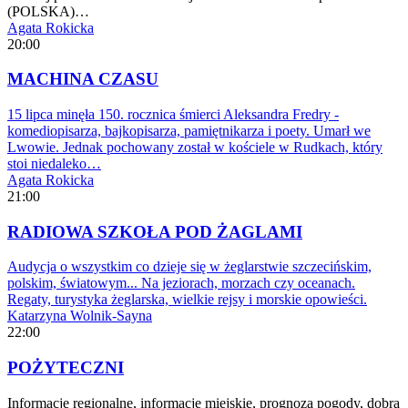
(POLSKA)…
Agata Rokicka
20:00
MACHINA CZASU
15 lipca minęła 150. rocznica śmierci Aleksandra Fredry -
komediopisarza, bajkopisarza, pamiętnikarza i poety. Umarł we
Lwowie. Jednak pochowany został w kościele w Rudkach, który
stoi niedaleko…
Agata Rokicka
21:00
RADIOWA SZKOŁA POD ŻAGLAMI
Audycja o wszystkim co dzieje się w żeglarstwie szczecińskim,
polskim, światowym... Na jeziorach, morzach czy oceanach.
Regaty, turystyka żeglarska, wielkie rejsy i morskie opowieści.
Katarzyna Wolnik-Sayna
22:00
POŻYTECZNI
Informacje regionalne, informacje miejskie, prognoza pogody, dobra