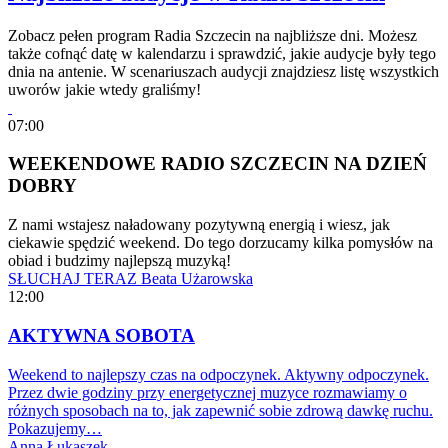
Zobacz pełen program Radia Szczecin na najbliższe dni. Możesz
także cofnąć datę w kalendarzu i sprawdzić, jakie audycje były tego
dnia na antenie. W scenariuszach audycji znajdziesz listę wszystkich
uworów jakie wtedy graliśmy!
07:00
WEEKENDOWE RADIO SZCZECIN NA DZIEŃ
DOBRY
Z nami wstajesz naładowany pozytywną energią i wiesz, jak
ciekawie spędzić weekend. Do tego dorzucamy kilka pomysłów na
obiad i budzimy najlepszą muzyką!
SŁUCHAJ TERAZ
Beata Użarowska
12:00
AKTYWNA SOBOTA
Weekend to najlepszy czas na odpoczynek. Aktywny odpoczynek.
Przez dwie godziny przy energetycznej muzyce rozmawiamy o
różnych sposobach na to, jak zapewnić sobie zdrową dawkę ruchu.
Pokazujemy…
Anna Łukaszek