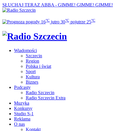
SŁUCHAJ TERAZ
ABBA - GIMME! GIMME! GIMME!
°C
°C
°C
16
jutro
30
pojutrze
25
Wiadomości
Szczecin
Region
Polska i świat
Sport
Kultura
Biznes
Podcasty
Radio Szczecin
Radio Szczecin Extra
Muzyka
Konkursy
Studio S-1
Reklama
O nas
Kontakt