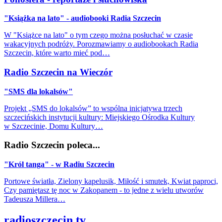
"Książka na lato" - audiobooki Radia Szczecin
W "Książce na lato" o tym czego można posłuchać w czasie
wakacyjnych podróży. Porozmawiamy o audiobookach Radia
Szczecin, które warto mieć pod…
Radio Szczecin na Wieczór
"SMS dla lokalsów"
Projekt „SMS do lokalsów” to wspólna inicjatywa trzech
szczecińskich instytucji kultury: Miejskiego Ośrodka Kultury
w Szczecinie, Domu Kultury…
Radio Szczecin poleca...
"Król tanga" - w Radiu Szczecin
Portowe światła, Zielony kapelusik, Miłość i smutek, Kwiat paproci,
Czy pamiętasz tę noc w Zakopanem - to jedne z wielu utworów
Tadeusza Millera…
radioszczecin.tv