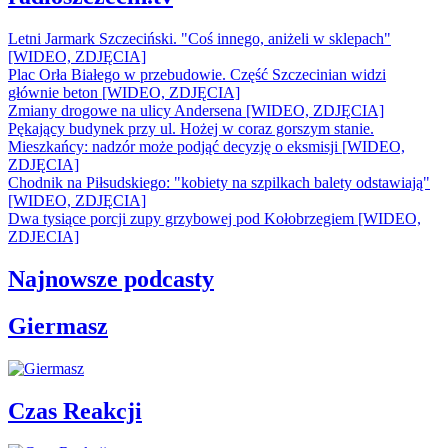
Letni Jarmark Szczeciński. "Coś innego, aniżeli w sklepach"
[WIDEO, ZDJĘCIA]
Plac Orła Białego w przebudowie. Część Szczecinian widzi
głównie beton [WIDEO, ZDJĘCIA]
Zmiany drogowe na ulicy Andersena [WIDEO, ZDJĘCIA]
Pękający budynek przy ul. Hożej w coraz gorszym stanie.
Mieszkańcy: nadzór może podjąć decyzję o eksmisji [WIDEO,
ZDJĘCIA]
Chodnik na Piłsudskiego: "kobiety na szpilkach balety odstawiają"
[WIDEO, ZDJĘCIA]
Dwa tysiące porcji zupy grzybowej pod Kołobrzegiem [WIDEO,
ZDJECIA]
Najnowsze podcasty
Giermasz
Czas Reakcji