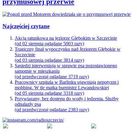
przymusowej przerwie
Najczęściej czytane
Akcja ratunkowa na jeziorze Głębokim w Szczecinie
(od 02 sierpnia oglądane 5003 razy)
Tragiczny finał wypoczynku nad Jeziorem Głębokie w
Szczecinie
(od 03 sierpnia oglądane 3814 razy)
Sąsiedzi interweniują w sprawie psa pozostawionego
samotnie w mieszkaniu
(od przedwczoraj oglądane 3719 razy)
Pracownicy szpitala w Barlinku ujawniają nepotyzm i
mobbing. W tle matka burmistrz Lewandowskiej
(od 05 sierpnia oglądane 3318 razy)
Przywiązany, bez dostępu do wody i jedzenia. Służby
odnalazły psa
(od przedwczoraj oglądane 2383 razy)