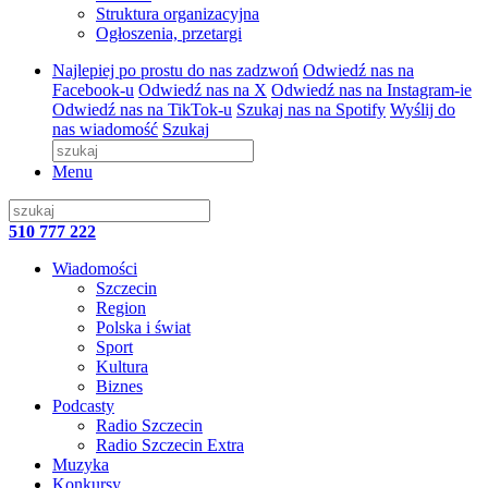
Struktura organizacyjna
Ogłoszenia, przetargi
Najlepiej po prostu do nas zadzwoń
Odwiedź nas na
Facebook-u
Odwiedź nas na X
Odwiedź nas na Instagram-ie
Odwiedź nas na TikTok-u
Szukaj nas na Spotify
Wyślij do
nas wiadomość
Szukaj
Menu
510 777 222
Wiadomości
Szczecin
Region
Polska i świat
Sport
Kultura
Biznes
Podcasty
Radio Szczecin
Radio Szczecin Extra
Muzyka
Konkursy