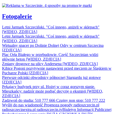
Fotogalerie
Letni Jarmark Szczeciński. "Coś innego, aniżeli w sklepach"
[WIDEO, ZDJĘCIA]
Letni Jarmark Szczeciński. "Coś innego, aniżeli w sklepach"
[WIDEO, ZDJĘCIA]
Wirtualny spacer po Dolinie Dolnej Odry w centrum Szczecina
[ZDJĘCIA]
Plac Orła Białego w przebudowie. Część Szczecinian widzi
głównie beton [WIDEO, ZDJĘCIA]
Zmiany drogowe na ulicy Andersena [WIDEO, ZDJĘCIA]
Kibice Pogoni pozytywnie nastawieni przed meczem ze Śląskiem w
Pucharze Polski [ZDJĘCIA]
Pierwsze odcinki obwodnicy północnej Stargardu już gotowe
[ZDJĘCIA]
Pękający budynek przy ul. Hożej w coraz gorszym stanie.
Mieszkańcy: nadzór może podjąć decyzję o eksmisji [WIDEO,
ZDJĘCIA]
Zadzwoń do studia: 510 777 666
Czujny non stop: 510 777 222
Wyślij do nas wiadomość
Prognoza pogody
radioszczecin.pl
radioszczecinextra.pl
radioszczecin.tv
Biuletyn Informacji Publicznej