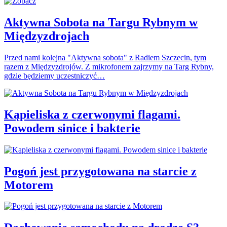
Aktywna Sobota na Targu Rybnym w
Międzyzdrojach
Przed nami kolejna "Aktywna sobota" z Radiem Szczecin, tym
razem z Międzyzdrojów. Z mikrofonem zajrzymy na Targ Rybny,
gdzie będziemy uczestniczyć…
Kąpieliska z czerwonymi flagami.
Powodem sinice i bakterie
Pogoń jest przygotowana na starcie z
Motorem