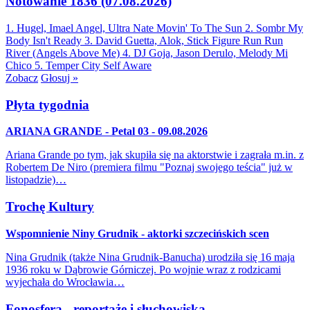
Notowanie 1836 (07.08.2026)
1. Hugel, Imael Angel, Ultra Nate
Movin' To The Sun
2. Sombr
My
Body Isn't Ready
3. David Guetta, Alok, Stick Figure
Run Run
River (Angels Above Me)
4. DJ Goja, Jason Derulo, Melody
Mi
Chico
5. Temper City
Self Aware
Zobacz
Głosuj »
Płyta tygodnia
ARIANA GRANDE - Petal 03 - 09.08.2026
Ariana Grande po tym, jak skupiła się na aktorstwie i zagrała m.in. z
Robertem De Niro (premiera filmu "Poznaj swojego teścia" już w
listopadzie)…
Trochę Kultury
Wspomnienie Niny Grudnik - aktorki szczecińskich scen
Nina Grudnik (także Nina Grudnik-Banucha) urodziła się 16 maja
1936 roku w Dąbrowie Górniczej. Po wojnie wraz z rodzicami
wyjechała do Wrocławia…
Fonosfera - reportaże i słuchowiska