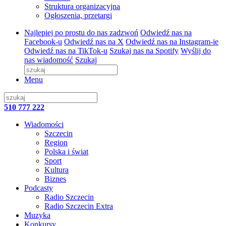
Struktura organizacyjna
Ogłoszenia, przetargi
Najlepiej po prostu do nas zadzwoń
Odwiedź nas na
Facebook-u
Odwiedź nas na X
Odwiedź nas na Instagram-ie
Odwiedź nas na TikTok-u
Szukaj nas na Spotify
Wyślij do
nas wiadomość
Szukaj
Menu
510 777 222
Wiadomości
Szczecin
Region
Polska i świat
Sport
Kultura
Biznes
Podcasty
Radio Szczecin
Radio Szczecin Extra
Muzyka
Konkursy