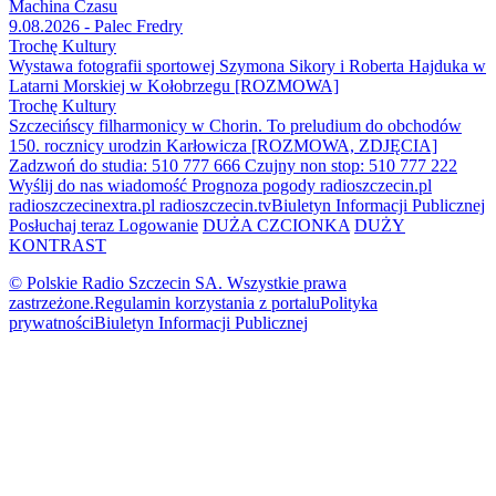
Machina Czasu
9.08.2026 - Palec Fredry
Trochę Kultury
Wystawa fotografii sportowej Szymona Sikory i Roberta Hajduka w
Latarni Morskiej w Kołobrzegu [ROZMOWA]
Trochę Kultury
Szczecińscy filharmonicy w Chorin. To preludium do obchodów
150. rocznicy urodzin Karłowicza [ROZMOWA, ZDJĘCIA]
Zadzwoń do studia: 510 777 666
Czujny non stop: 510 777 222
Wyślij do nas wiadomość
Prognoza pogody
radioszczecin.pl
radioszczecinextra.pl
radioszczecin.tv
Biuletyn Informacji Publicznej
Posłuchaj teraz
Logowanie
DUŻA CZCIONKA
DUŻY
KONTRAST
© Polskie Radio Szczecin SA. Wszystkie prawa
zastrzeżone.
Regulamin korzystania z portalu
Polityka
prywatności
Biuletyn Informacji Publicznej