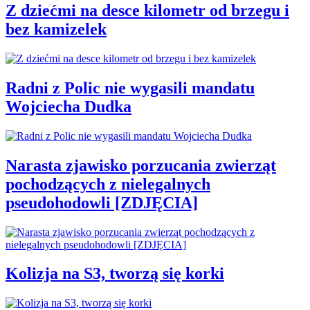
Z dziećmi na desce kilometr od brzegu i
bez kamizelek
Radni z Polic nie wygasili mandatu
Wojciecha Dudka
Narasta zjawisko porzucania zwierząt
pochodzących z nielegalnych
pseudohodowli [ZDJĘCIA]
Kolizja na S3, tworzą się korki