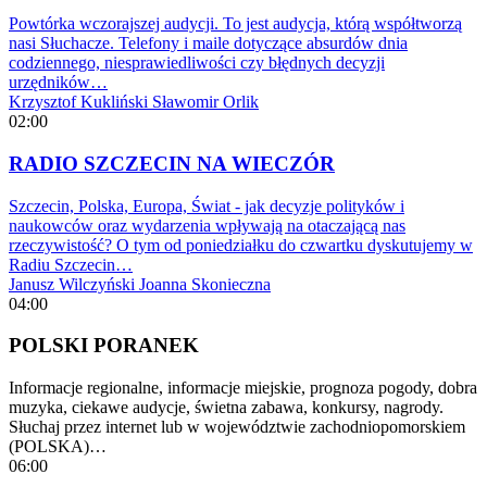
Powtórka wczorajszej audycji. To jest audycja, którą współtworzą
nasi Słuchacze. Telefony i maile dotyczące absurdów dnia
codziennego, niesprawiedliwości czy błędnych decyzji
urzędników…
Krzysztof Kukliński
Sławomir Orlik
02:00
RADIO SZCZECIN NA WIECZÓR
Szczecin, Polska, Europa, Świat - jak decyzje polityków i
naukowców oraz wydarzenia wpływają na otaczającą nas
rzeczywistość? O tym od poniedziałku do czwartku dyskutujemy w
Radiu Szczecin…
Janusz Wilczyński
Joanna Skonieczna
04:00
POLSKI PORANEK
Informacje regionalne, informacje miejskie, prognoza pogody, dobra
muzyka, ciekawe audycje, świetna zabawa, konkursy, nagrody.
Słuchaj przez internet lub w województwie zachodniopomorskiem
(POLSKA)…
06:00