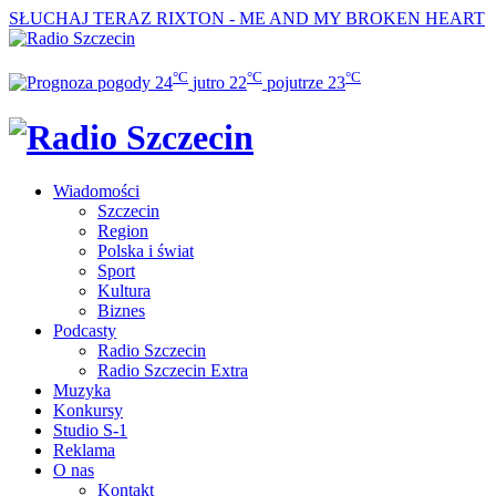
SŁUCHAJ TERAZ
RIXTON - ME AND MY BROKEN HEART
°C
°C
°C
24
jutro
22
pojutrze
23
Wiadomości
Szczecin
Region
Polska i świat
Sport
Kultura
Biznes
Podcasty
Radio Szczecin
Radio Szczecin Extra
Muzyka
Konkursy
Studio S-1
Reklama
O nas
Kontakt