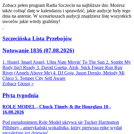
Zobacz pełen program Radia Szczecin na najbliższe dni. Możesz
także cofnąć datę w kalendarzu i sprawdzić, jakie audycje były tego
dnia na antenie. W scenariuszach audycji znajdziesz listę wszystkich
uworów jakie wtedy graliśmy!
Szczecińska Lista Przebojów
Notowanie 1836 (07.08.2026)
1. Hugel, Imael Angel, Ultra Nate
Movin' To The Sun
2. Sombr
My
Body Isn't Ready
3. David Guetta, Alok, Stick Figure
Run Run
River (Angels Above Me)
4. DJ Goja, Jason Derulo, Melody
Mi
Chico
5. Temper City
Self Aware
Zobacz
Głosuj »
Płyta tygodnia
ROLE MODEL - Chuck Timely & the Hourglass 10 -
16.08.2026
Pod pseudonimem Role Model ukrywa się Tucker Harrington
Pillsbury - amerykański wokalistka, który pierwszą epkę wydał
niezależnie już dziewięć…