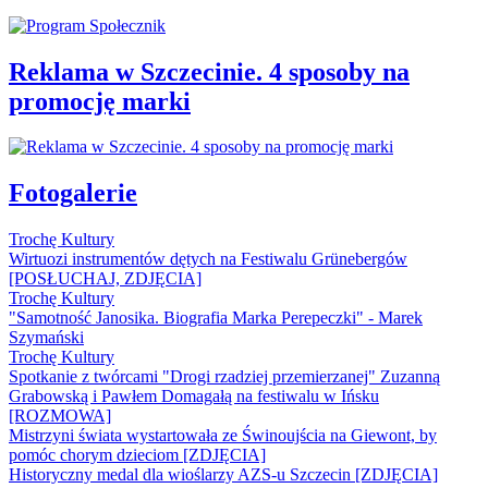
Reklama w Szczecinie. 4 sposoby na
promocję marki
Fotogalerie
Trochę Kultury
Wirtuozi instrumentów dętych na Festiwalu Grünebergów
[POSŁUCHAJ, ZDJĘCIA]
Trochę Kultury
"Samotność Janosika. Biografia Marka Perepeczki" - Marek
Szymański
Trochę Kultury
Spotkanie z twórcami "Drogi rzadziej przemierzanej" Zuzanną
Grabowską i Pawłem Domagałą na festiwalu w Ińsku
[ROZMOWA]
Mistrzyni świata wystartowała ze Świnoujścia na Giewont, by
pomóc chorym dzieciom [ZDJĘCIA]
Historyczny medal dla wioślarzy AZS-u Szczecin [ZDJĘCIA]