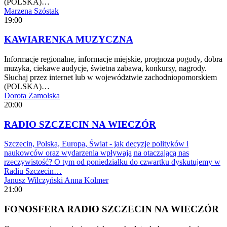
(POLSKA)…
Marzena Szóstak
19:00
KAWIARENKA MUZYCZNA
Informacje regionalne, informacje miejskie, prognoza pogody, dobra
muzyka, ciekawe audycje, świetna zabawa, konkursy, nagrody.
Słuchaj przez internet lub w województwie zachodniopomorskiem
(POLSKA)…
Dorota Zamolska
20:00
RADIO SZCZECIN NA WIECZÓR
Szczecin, Polska, Europa, Świat - jak decyzje polityków i
naukowców oraz wydarzenia wpływają na otaczającą nas
rzeczywistość? O tym od poniedziałku do czwartku dyskutujemy w
Radiu Szczecin…
Janusz Wilczyński
Anna Kolmer
21:00
FONOSFERA RADIO SZCZECIN NA WIECZÓR