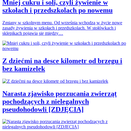
Mniej cukru i soli, czyli żywienie w
szkołach i przedszkolach po nowemu
Zmiany w szkolnym menu. Od września wchodzą w życie nowe
zasady żywienia w szkołach i przedszkolach. W stołówkach i
sklepikach pojawią się między…
Z dziećmi na desce kilometr od brzegu i
bez kamizelek
Narasta zjawisko porzucania zwierząt
pochodzących z nielegalnych
pseudohodowli [ZDJĘCIA]