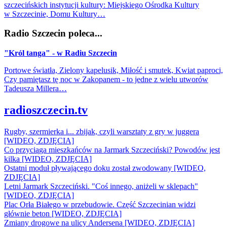
szczecińskich instytucji kultury: Miejskiego Ośrodka Kultury
w Szczecinie, Domu Kultury…
Radio Szczecin poleca...
"Król tanga" - w Radiu Szczecin
Portowe światła, Zielony kapelusik, Miłość i smutek, Kwiat paproci,
Czy pamiętasz tę noc w Zakopanem - to jedne z wielu utworów
Tadeusza Millera…
radioszczecin.tv
Rugby, szermierka i... zbijak, czyli warsztaty z gry w juggera
[WIDEO, ZDJĘCIA]
Co przyciąga mieszkańców na Jarmark Szczeciński? Powodów jest
kilka [WIDEO, ZDJĘCIA]
Ostatni moduł pływającego doku został zwodowany [WIDEO,
ZDJĘCIA]
Letni Jarmark Szczeciński. "Coś innego, aniżeli w sklepach"
[WIDEO, ZDJĘCIA]
Plac Orła Białego w przebudowie. Część Szczecinian widzi
głównie beton [WIDEO, ZDJĘCIA]
Zmiany drogowe na ulicy Andersena [WIDEO, ZDJĘCIA]