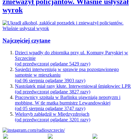
znieważył policjantów. Właśnie usłyszał
wyrok
Najczęściej czytane
Dzieci wpadły do zbiornika przy ul. Komuny Paryskiej w
Szczecinie
(od przedwczoraj oglądane 5429 razy)
Sąsiedzi interweniują w sprawie psa pozostawionego
samotnie w mieszkaniu
(od 06 sierpnia oglądane 3903 razy)
Nastolatek miał rany kłute. Interweniował śmigłowiec LPR
(od przedwczoraj oglądane 3827 razy)
Pracownicy szpitala w Barlinku ujawniają nepotyzm i
mobbing. W tle matka burmistrz Lewandowskiej
(od 05 sierpnia oglądane 3747 razy)
Wieloryb zabłądził w Międzyzdrojach
(od przedwczoraj oglądane 3201 razy)