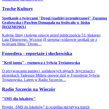
Trochę Kultury
Spotkanie z twórcami "Drogi rzadziej przemierzanej" Zuzanną
Grabowską i Pawłem Domagałą na festiwalu w Ińsku
[ROZMOWA]
Kolejne filmy i kolejne emocje przed publicznością 53. Ińskiego
Lata Filmowego. Wczoraj (8 sierpnia) widzowie spotkali się z
twórcami filmu "Droga…
Fonosfera - reportaże i słuchowiska
"Król tanga" - rozmowa z Sylwią Trojanowską
O przywracaniu pamięci, szelakowych płytach, bryczesach i
piosenkach Tadeusza Millera opowie dziś w Fonosferze Sylwia
Trojanowska. Latem w Radiu Szczecin…
Radio Szczecin na Wieczór
"SMS dla lokalsów"
Projekt „SMS do lokalsów” to wspólna inicjatywa trzech