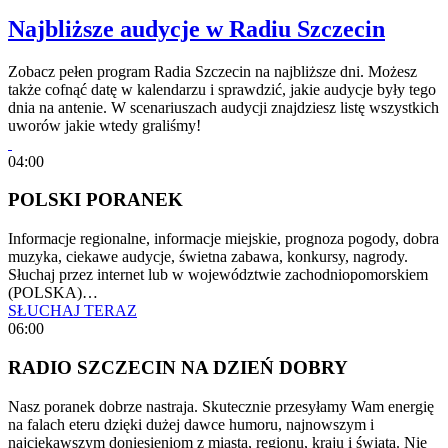
Najbliższe audycje w Radiu Szczecin
Zobacz pełen program Radia Szczecin na najbliższe dni. Możesz
także cofnąć datę w kalendarzu i sprawdzić, jakie audycje były tego
dnia na antenie. W scenariuszach audycji znajdziesz listę wszystkich
uworów jakie wtedy graliśmy!
04:00
POLSKI PORANEK
Informacje regionalne, informacje miejskie, prognoza pogody, dobra
muzyka, ciekawe audycje, świetna zabawa, konkursy, nagrody.
Słuchaj przez internet lub w województwie zachodniopomorskiem
(POLSKA)…
SŁUCHAJ TERAZ
06:00
RADIO SZCZECIN NA DZIEŃ DOBRY
Nasz poranek dobrze nastraja. Skutecznie przesyłamy Wam energię
na falach eteru dzięki dużej dawce humoru, najnowszym i
najciekawszym doniesieniom z miasta, regionu, kraju i świata. Nie