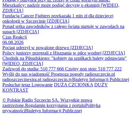
Mieszkańcy: nadzór może podjąć decyzję o eksmisji [WIDEO,
ZDJĘCIA]
Fundacja Cancer Fighters przekazała 1 mln zł dla dziecięcej
onkologii w Szczecinie [ZDJĘCIA]
Ponad setka zawodników z całego świata startuje w zawodach na
supach [ZDJĘCIA]
Czas Reakcji
06.08.2026
Pociąg uderzył w powalone drzewo [ZDJĘCIA]
Polscy juniorzy przegrali z Hiszpanią w piłce wodnej [ZDJĘCIA]
Chodnik na Piłsudskiego: "kobiety na szpilkach balety odstawiają"
[WIDEO, ZDJĘCIA]
Zadzwoń do studia: 510 777 666
Czujny non stop: 510 777 222
Wyślij do nas wiadomość
Prognoza pogody
radioszczecin.pl
radioszczecinextra.pl
radioszczecin.tv
Biuletyn Informacji Publicznej
Posłuchaj teraz
Logowanie
DUŻA CZCIONKA
DUŻY
KONTRAST
© Polskie Radio Szczecin SA. Wszystkie prawa
zastrzeżone.
Regulamin korzystania z portalu
Polityka
prywatności
Biuletyn Informacji Publicznej