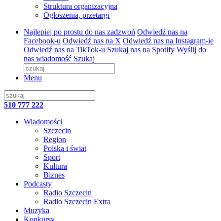
Struktura organizacyjna
Ogłoszenia, przetargi
Najlepiej po prostu do nas zadzwoń
Odwiedź nas na
Facebook-u
Odwiedź nas na X
Odwiedź nas na Instagram-ie
Odwiedź nas na TikTok-u
Szukaj nas na Spotify
Wyślij do
nas wiadomość
Szukaj
Menu
510 777 222
Wiadomości
Szczecin
Region
Polska i świat
Sport
Kultura
Biznes
Podcasty
Radio Szczecin
Radio Szczecin Extra
Muzyka
Konkursy