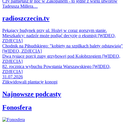
Czy pamiętasz tę noc w Zakopanem - to jedne z wielu utworów
Tadeusza Millera…
radioszczecin.tv
Pękający budynek przy ul. Hożej w coraz gorszym stanie.
Mieszkańcy: nadzór może podjąć decyzję o eksmisji [WIDEO,
ZDJĘCIA]
Chodnik na Piłsudskiego: "kobiety na szpilkach balety odstawiają"
[WIDEO, ZDJĘCIA]
Dwa tysiące porcji zupy grzybowej pod Kołobrzegiem [WIDEO,
ZDJECIA]
82. rocznica wybuchu Powstania Warszawskiego [WIDEO,
ZDJĘCIA]
31.07.2026
Zlikwidowali plantację konopi
Najnowsze podcasty
Fonosfera