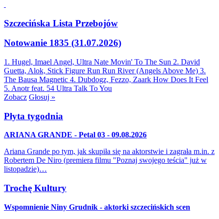
Szczecińska Lista Przebojów
Notowanie 1835 (31.07.2026)
1. Hugel, Imael Angel, Ultra Nate
Movin' To The Sun
2. David
Guetta, Alok, Stick Figure
Run Run River (Angels Above Me)
3.
The Bausa
Magnetic
4. Dubdogz, Fezzo, Zaark
How Does It Feel
5. Anotr feat. 54 Ultra
Talk To You
Zobacz
Głosuj »
Płyta tygodnia
ARIANA GRANDE - Petal 03 - 09.08.2026
Ariana Grande po tym, jak skupiła się na aktorstwie i zagrała m.in. z
Robertem De Niro (premiera filmu "Poznaj swojego teścia" już w
listopadzie)…
Trochę Kultury
Wspomnienie Niny Grudnik - aktorki szczecińskich scen