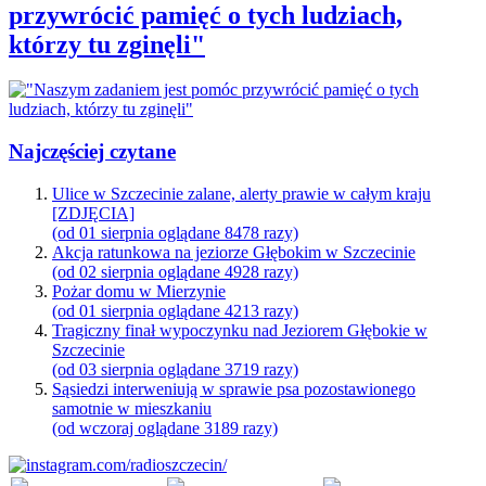
przywrócić pamięć o tych ludziach,
którzy tu zginęli"
Najczęściej czytane
Ulice w Szczecinie zalane, alerty prawie w całym kraju
[ZDJĘCIA]
(od 01 sierpnia oglądane 8478 razy)
Akcja ratunkowa na jeziorze Głębokim w Szczecinie
(od 02 sierpnia oglądane 4928 razy)
Pożar domu w Mierzynie
(od 01 sierpnia oglądane 4213 razy)
Tragiczny finał wypoczynku nad Jeziorem Głębokie w
Szczecinie
(od 03 sierpnia oglądane 3719 razy)
Sąsiedzi interweniują w sprawie psa pozostawionego
samotnie w mieszkaniu
(od wczoraj oglądane 3189 razy)