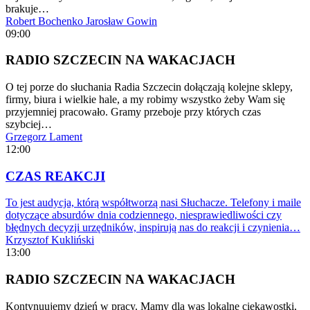
brakuje…
Robert Bochenko
Jarosław Gowin
09:00
RADIO SZCZECIN NA WAKACJACH
O tej porze do słuchania Radia Szczecin dołączają kolejne sklepy,
firmy, biura i wielkie hale, a my robimy wszystko żeby Wam się
przyjemniej pracowało. Gramy przeboje przy których czas
szybciej…
Grzegorz Lament
12:00
CZAS REAKCJI
To jest audycja, którą współtworzą nasi Słuchacze. Telefony i maile
dotyczące absurdów dnia codziennego, niesprawiedliwości czy
błędnych decyzji urzędników, inspirują nas do reakcji i czynienia…
Krzysztof Kukliński
13:00
RADIO SZCZECIN NA WAKACJACH
Kontynuujemy dzień w pracy. Mamy dla was lokalne ciekawostki,