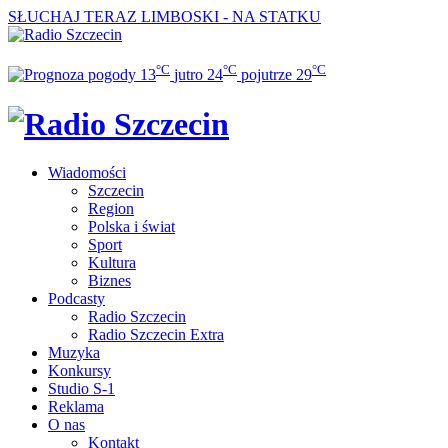
SŁUCHAJ TERAZ
LIMBOSKI - NA STATKU
°C
°C
°C
13
jutro
24
pojutrze
29
Wiadomości
Szczecin
Region
Polska i świat
Sport
Kultura
Biznes
Podcasty
Radio Szczecin
Radio Szczecin Extra
Muzyka
Konkursy
Studio S-1
Reklama
O nas
Kontakt