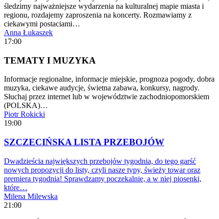
śledzimy najważniejsze wydarzenia na kulturalnej mapie miasta i
regionu, rozdajemy zaproszenia na koncerty. Rozmawiamy z
ciekawymi postaciami…
Anna Łukaszek
17:00
TEMATY I MUZYKA
Informacje regionalne, informacje miejskie, prognoza pogody, dobra
muzyka, ciekawe audycje, świetna zabawa, konkursy, nagrody.
Słuchaj przez internet lub w województwie zachodniopomorskiem
(POLSKA)…
Piotr Rokicki
19:00
SZCZECIŃSKA LISTA PRZEBOJÓW
Dwadzieścia największych przebojów tygodnia, do tego garść
nowych propozycji do listy, czyli nasze typy, świeży towar oraz
premiera tygodnia! Sprawdzamy poczekalnię, a w niej piosenki,
które…
Milena Milewska
21:00