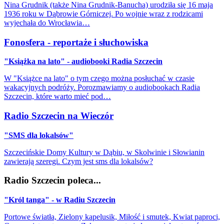
Nina Grudnik (także Nina Grudnik-Banucha) urodziła się 16 maja
1936 roku w Dąbrowie Górniczej. Po wojnie wraz z rodzicami
wyjechała do Wrocławia…
Fonosfera - reportaże i słuchowiska
"Książka na lato" - audiobooki Radia Szczecin
W "Książce na lato" o tym czego można posłuchać w czasie
wakacyjnych podróży. Porozmawiamy o audiobookach Radia
Szczecin, które warto mieć pod…
Radio Szczecin na Wieczór
"SMS dla lokalsów"
Szczecińskie Domy Kultury w Dąbiu, w Skolwinie i Słowianin
zawierają szeregi. Czym jest sms dla lokalsów?
Radio Szczecin poleca...
"Król tanga" - w Radiu Szczecin
Portowe światła, Zielony kapelusik, Miłość i smutek, Kwiat paproci,