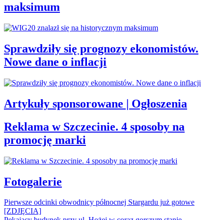
maksimum
Sprawdziły się prognozy ekonomistów.
Nowe dane o inflacji
Artykuły sponsorowane | Ogłoszenia
Reklama w Szczecinie. 4 sposoby na
promocję marki
Fotogalerie
Pierwsze odcinki obwodnicy północnej Stargardu już gotowe
[ZDJĘCIA]
Pękający budynek przy ul. Hożej w coraz gorszym stanie.