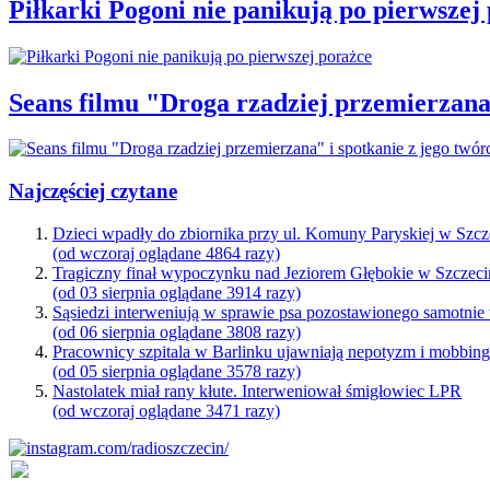
Piłkarki Pogoni nie panikują po pierwszej
Seans filmu "Droga rzadziej przemierzana"
Najczęściej czytane
Dzieci wpadły do zbiornika przy ul. Komuny Paryskiej w Szcz
(od wczoraj oglądane 4864 razy)
Tragiczny finał wypoczynku nad Jeziorem Głębokie w Szczeci
(od 03 sierpnia oglądane 3914 razy)
Sąsiedzi interweniują w sprawie psa pozostawionego samotnie
(od 06 sierpnia oglądane 3808 razy)
Pracownicy szpitala w Barlinku ujawniają nepotyzm i mobbin
(od 05 sierpnia oglądane 3578 razy)
Nastolatek miał rany kłute. Interweniował śmigłowiec LPR
(od wczoraj oglądane 3471 razy)