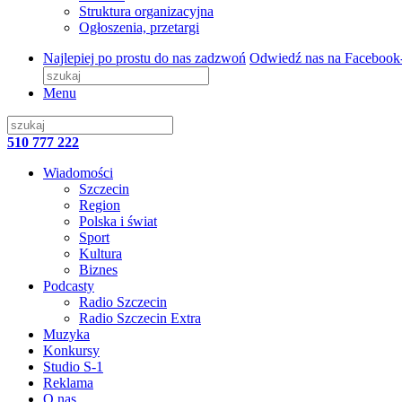
Struktura organizacyjna
Ogłoszenia, przetargi
Najlepiej po prostu do nas zadzwoń
Odwiedź nas na Facebook
Menu
510 777 222
Wiadomości
Szczecin
Region
Polska i świat
Sport
Kultura
Biznes
Podcasty
Radio Szczecin
Radio Szczecin Extra
Muzyka
Konkursy
Studio S-1
Reklama
O nas