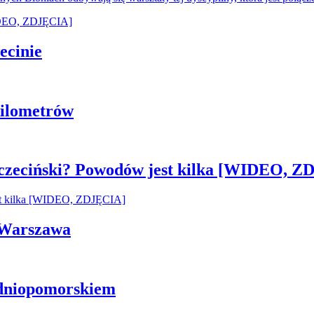
ecinie
 kilometrów
czeciński? Powodów jest kilka [WIDEO, Z
i Warszawa
odniopomorskiem