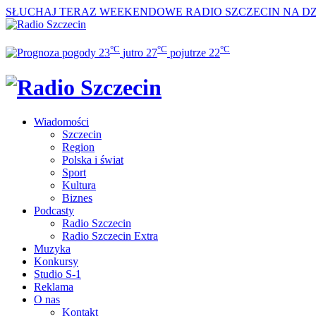
SŁUCHAJ TERAZ
WEEKENDOWE RADIO SZCZECIN NA DZI
°C
°C
°C
23
jutro
27
pojutrze
22
Wiadomości
Szczecin
Region
Polska i świat
Sport
Kultura
Biznes
Podcasty
Radio Szczecin
Radio Szczecin Extra
Muzyka
Konkursy
Studio S-1
Reklama
O nas
Kontakt