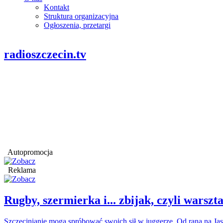
Kontakt
Struktura organizacyjna
Ogłoszenia, przetargi
radioszczecin.tv
Autopromocja
Reklama
Rugby, szermierka i... zbijak, czyli war
Szczecinianie mogą spróbować swoich sił w juggerze. Od rana na Jas