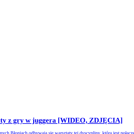
sztaty z gry w juggera [WIDEO, ZDJĘCIA]
nych Błoniach odbywają się warsztaty tej dyscypliny, która jest połą