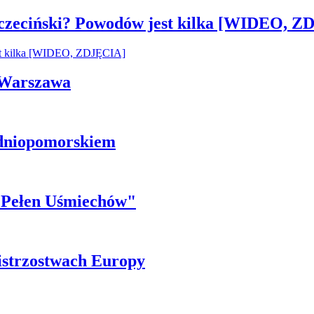
czeciński? Powodów jest kilka [WIDEO, Z
i Warszawa
odniopomorskiem
r Pełen Uśmiechów"
istrzostwach Europy