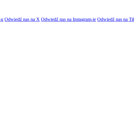
-u
Odwiedź nas na X
Odwiedź nas na Instagram-ie
Odwiedź nas na Ti