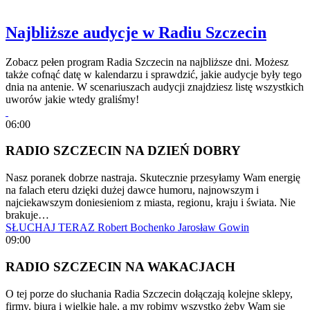
Najbliższe audycje w Radiu Szczecin
Zobacz pełen program Radia Szczecin na najbliższe dni. Możesz
także cofnąć datę w kalendarzu i sprawdzić, jakie audycje były tego
dnia na antenie. W scenariuszach audycji znajdziesz listę wszystkich
uworów jakie wtedy graliśmy!
06:00
RADIO SZCZECIN NA DZIEŃ DOBRY
Nasz poranek dobrze nastraja. Skutecznie przesyłamy Wam energię
na falach eteru dzięki dużej dawce humoru, najnowszym i
najciekawszym doniesieniom z miasta, regionu, kraju i świata. Nie
brakuje…
SŁUCHAJ TERAZ
Robert Bochenko
Jarosław Gowin
09:00
RADIO SZCZECIN NA WAKACJACH
O tej porze do słuchania Radia Szczecin dołączają kolejne sklepy,
firmy, biura i wielkie hale, a my robimy wszystko żeby Wam się