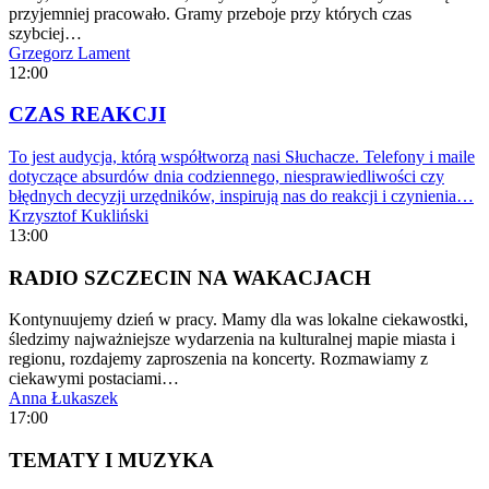
przyjemniej pracowało. Gramy przeboje przy których czas
szybciej…
Grzegorz Lament
12:00
CZAS REAKCJI
To jest audycja, którą współtworzą nasi Słuchacze. Telefony i maile
dotyczące absurdów dnia codziennego, niesprawiedliwości czy
błędnych decyzji urzędników, inspirują nas do reakcji i czynienia…
Krzysztof Kukliński
13:00
RADIO SZCZECIN NA WAKACJACH
Kontynuujemy dzień w pracy. Mamy dla was lokalne ciekawostki,
śledzimy najważniejsze wydarzenia na kulturalnej mapie miasta i
regionu, rozdajemy zaproszenia na koncerty. Rozmawiamy z
ciekawymi postaciami…
Anna Łukaszek
17:00
TEMATY I MUZYKA