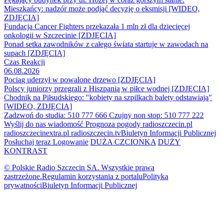
Mieszkańcy: nadzór może podjąć decyzję o eksmisji [WIDEO,
ZDJĘCIA]
Fundacja Cancer Fighters przekazała 1 mln zł dla dziecięcej
onkologii w Szczecinie [ZDJĘCIA]
Ponad setka zawodników z całego świata startuje w zawodach na
supach [ZDJĘCIA]
Czas Reakcji
06.08.2026
Pociąg uderzył w powalone drzewo [ZDJĘCIA]
Polscy juniorzy przegrali z Hiszpanią w piłce wodnej [ZDJĘCIA]
Chodnik na Piłsudskiego: "kobiety na szpilkach balety odstawiają"
[WIDEO, ZDJĘCIA]
Zadzwoń do studia: 510 777 666
Czujny non stop: 510 777 222
Wyślij do nas wiadomość
Prognoza pogody
radioszczecin.pl
radioszczecinextra.pl
radioszczecin.tv
Biuletyn Informacji Publicznej
Posłuchaj teraz
Logowanie
DUŻA CZCIONKA
DUŻY
KONTRAST
© Polskie Radio Szczecin SA. Wszystkie prawa
zastrzeżone.
Regulamin korzystania z portalu
Polityka
prywatności
Biuletyn Informacji Publicznej