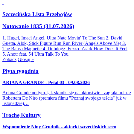
Szczecińska Lista Przebojów
Notowanie 1835 (31.07.2026)
1. Hugel, Imael Angel, Ultra Nate
Movin' To The Sun
2. David
Guetta, Alok, Stick Figure
Run Run River (Angels Above Me)
3.
The Bausa
Magnetic
4. Dubdogz, Fezzo, Zaark
How Does It Feel
5. Anotr feat. 54 Ultra
Talk To You
Zobacz
Głosuj »
Płyta tygodnia
ARIANA GRANDE - Petal 03 - 09.08.2026
Ariana Grande po tym, jak skupiła się na aktorstwie i zagrała m.in. z
Robertem De Niro (premiera filmu "Poznaj swojego teścia" już w
listopadzie)…
Trochę Kultury
Wspomnienie Niny Grudnik - aktorki szczecińskich scen