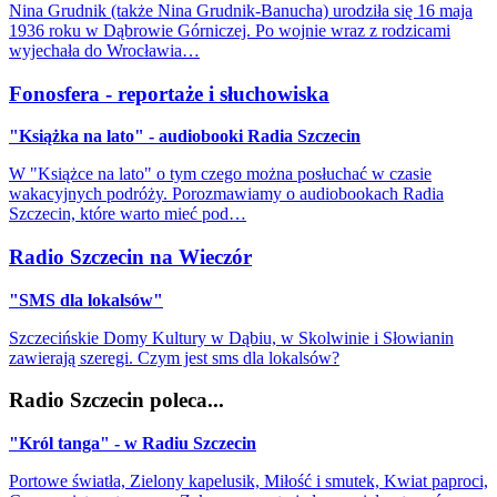
Nina Grudnik (także Nina Grudnik-Banucha) urodziła się 16 maja
1936 roku w Dąbrowie Górniczej. Po wojnie wraz z rodzicami
wyjechała do Wrocławia…
Fonosfera - reportaże i słuchowiska
"Książka na lato" - audiobooki Radia Szczecin
W "Książce na lato" o tym czego można posłuchać w czasie
wakacyjnych podróży. Porozmawiamy o audiobookach Radia
Szczecin, które warto mieć pod…
Radio Szczecin na Wieczór
"SMS dla lokalsów"
Szczecińskie Domy Kultury w Dąbiu, w Skolwinie i Słowianin
zawierają szeregi. Czym jest sms dla lokalsów?
Radio Szczecin poleca...
"Król tanga" - w Radiu Szczecin
Portowe światła, Zielony kapelusik, Miłość i smutek, Kwiat paproci,