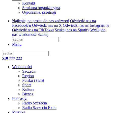
Kontakt
Struktura organizacyjna
Ogłoszenia, przetargi
Najlepiej po prostu do nas zadzwoń
Odwiedź nas na
Facebook-u
Odwiedź nas na X
Odwiedź nas na Instagram-ie
Odwiedź nas na TikTok-u
Szukaj nas na Spotify
Wyślij do
nas wiadomość
Szukaj
Menu
510 777 222
Wiadomości
Szczecin
Region
Polska i świat
Sport
Kultura
Biznes
Podcasty
Radio Szczecin
Radio Szczecin Extra
Muzyka