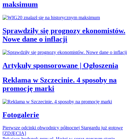
maksimum
Sprawdziły się prognozy ekonomistów.
Nowe dane o inflacji
Artykuły sponsorowane | Ogłoszenia
Reklama w Szczecinie. 4 sposoby na
promocję marki
Fotogalerie
Pierwsze odcinki obwodnicy północnej Stargardu już gotowe
[ZDJĘCIA]
Pękający budynek przy ul. Hożej w coraz gorszym stanie.