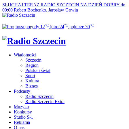
SŁUCHAJ TERAZ
RADIO SZCZECIN NA DZIEŃ DOBRY do
09:00
Robert Bochenko, Jarosław Gowin
°C
°C
°C
12
jutro
24
pojutrze
30
Wiadomości
Szczecin
Region
Polska i świat
Sport
Kultura
Biznes
Podcasty
Radio Szczecin
Radio Szczecin Extra
Muzyka
Konkursy
Studio S-1
Reklama
O nas