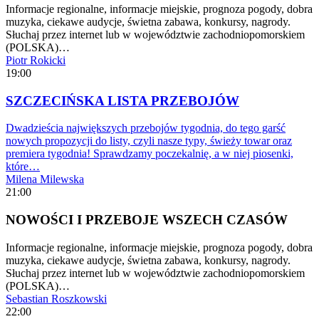
Informacje regionalne, informacje miejskie, prognoza pogody, dobra
muzyka, ciekawe audycje, świetna zabawa, konkursy, nagrody.
Słuchaj przez internet lub w województwie zachodniopomorskiem
(POLSKA)…
Piotr Rokicki
19:00
SZCZECIŃSKA LISTA PRZEBOJÓW
Dwadzieścia największych przebojów tygodnia, do tego garść
nowych propozycji do listy, czyli nasze typy, świeży towar oraz
premiera tygodnia! Sprawdzamy poczekalnię, a w niej piosenki,
które…
Milena Milewska
21:00
NOWOŚCI I PRZEBOJE WSZECH CZASÓW
Informacje regionalne, informacje miejskie, prognoza pogody, dobra
muzyka, ciekawe audycje, świetna zabawa, konkursy, nagrody.
Słuchaj przez internet lub w województwie zachodniopomorskiem
(POLSKA)…
Sebastian Roszkowski
22:00