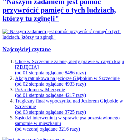
"Naszym zadaniem jest pomóc
przywrócić pamięć o tych ludziach,
którzy tu zginęli"
Najczęściej czytane
Ulice w Szczecinie zalane, alerty prawie w całym kraju
[ZDJĘCIA]
(od 01 sierpnia oglądane 8486 razy)
Akcja ratunkowa na jeziorze Głębokim w Szczecinie
(od 02 sierpnia oglądane 4933 razy)
Pożar domu w Mierzynie
(od 01 sierpnia oglądane 4217 razy)
Tragiczny finał wypoczynku nad Jeziorem Głębokie w
Szczecinie
(od 03 sierpnia oglądane 3725 razy)
Sąsiedzi interweniują w sprawie psa pozostawionego
samotnie w mieszkaniu
(od wczoraj oglądane 3216 razy)