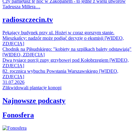
Czy pamiętasz tę noc w Zakopanem - to jedne z wielu utworów
Tadeusza Millera…
radioszczecin.tv
Pękający budynek przy ul. Hożej w coraz gorszym stanie.
Mieszkańcy: nadzór może podjąć decyzję o eksmisji [WIDEO,
ZDJĘCIA]
Chodnik na Piłsudskiego: "kobiety na szpilkach balety odstawiają"
[WIDEO, ZDJĘCIA]
Dwa tysiące porcji zupy grzybowej pod Kołobrzegiem [WIDEO,
ZDJECIA]
82. rocznica wybuchu Powstania Warszawskiego [WIDEO,
ZDJĘCIA]
31.07.2026
Zlikwidowali plantację konopi
Najnowsze podcasty
Fonosfera