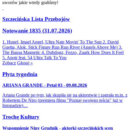
uworów jakie wtedy graliśmy!
Szczecińska Lista Przebojów
Notowanie 1835 (31.07.2026)
1. Hugel, Imael Angel, Ultra Nate
Movin' To The Sun
2. David
Guetta, Alok, Stick Figure
Run Run River (Angels Above Me)
3.
The Bausa
Magnetic
4. Dubdogz, Fezzo, Zaark
How Does It Feel
5. Anotr feat. 54 Ultra
Talk To You
Zobacz
Głosuj »
Płyta tygodnia
ARIANA GRANDE - Petal 03 - 09.08.2026
Ariana Grande po tym, jak skupiła się na aktorstwie i zagrała m.in. z
Robertem De Niro (premiera filmu "Poznaj swojego teścia" już w
listopadzie)…
Trochę Kultury
Wspomnienie Niny Grudnik - aktorki szczecińskich scen