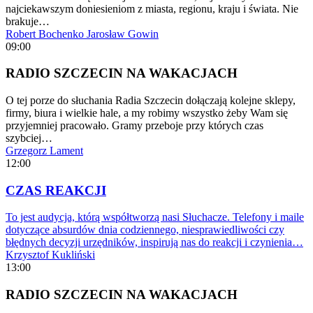
najciekawszym doniesieniom z miasta, regionu, kraju i świata. Nie
brakuje…
Robert Bochenko
Jarosław Gowin
09:00
RADIO SZCZECIN NA WAKACJACH
O tej porze do słuchania Radia Szczecin dołączają kolejne sklepy,
firmy, biura i wielkie hale, a my robimy wszystko żeby Wam się
przyjemniej pracowało. Gramy przeboje przy których czas
szybciej…
Grzegorz Lament
12:00
CZAS REAKCJI
To jest audycja, którą współtworzą nasi Słuchacze. Telefony i maile
dotyczące absurdów dnia codziennego, niesprawiedliwości czy
błędnych decyzji urzędników, inspirują nas do reakcji i czynienia…
Krzysztof Kukliński
13:00
RADIO SZCZECIN NA WAKACJACH