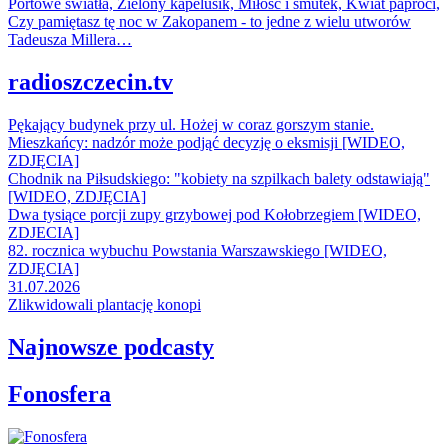
Portowe światła, Zielony kapelusik, Miłość i smutek, Kwiat paproci,
Czy pamiętasz tę noc w Zakopanem - to jedne z wielu utworów
Tadeusza Millera…
radioszczecin.tv
Pękający budynek przy ul. Hożej w coraz gorszym stanie.
Mieszkańcy: nadzór może podjąć decyzję o eksmisji [WIDEO,
ZDJĘCIA]
Chodnik na Piłsudskiego: "kobiety na szpilkach balety odstawiają"
[WIDEO, ZDJĘCIA]
Dwa tysiące porcji zupy grzybowej pod Kołobrzegiem [WIDEO,
ZDJECIA]
82. rocznica wybuchu Powstania Warszawskiego [WIDEO,
ZDJĘCIA]
31.07.2026
Zlikwidowali plantację konopi
Najnowsze podcasty
Fonosfera