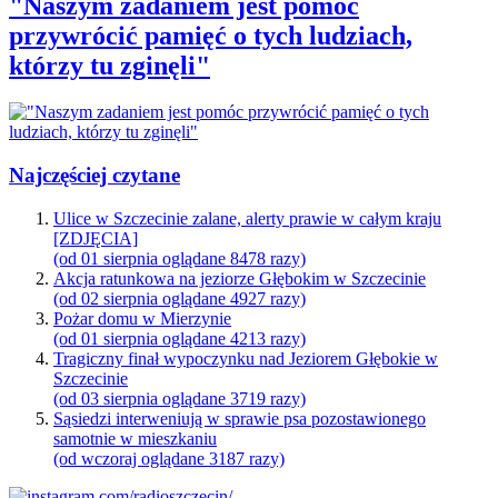
"Naszym zadaniem jest pomóc
przywrócić pamięć o tych ludziach,
którzy tu zginęli"
Najczęściej czytane
Ulice w Szczecinie zalane, alerty prawie w całym kraju
[ZDJĘCIA]
(od 01 sierpnia oglądane 8478 razy)
Akcja ratunkowa na jeziorze Głębokim w Szczecinie
(od 02 sierpnia oglądane 4927 razy)
Pożar domu w Mierzynie
(od 01 sierpnia oglądane 4213 razy)
Tragiczny finał wypoczynku nad Jeziorem Głębokie w
Szczecinie
(od 03 sierpnia oglądane 3719 razy)
Sąsiedzi interweniują w sprawie psa pozostawionego
samotnie w mieszkaniu
(od wczoraj oglądane 3187 razy)