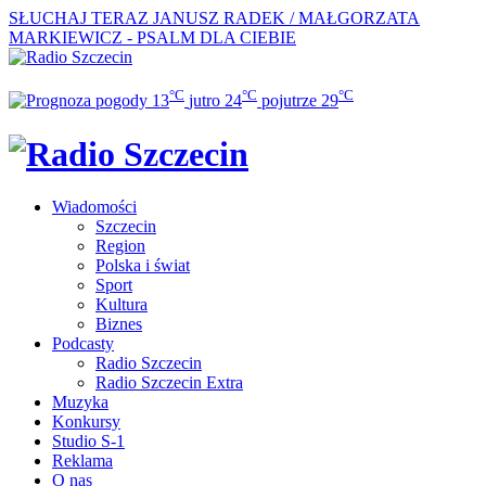
SŁUCHAJ TERAZ
JANUSZ RADEK / MAŁGORZATA
MARKIEWICZ - PSALM DLA CIEBIE
°C
°C
°C
13
jutro
24
pojutrze
29
Wiadomości
Szczecin
Region
Polska i świat
Sport
Kultura
Biznes
Podcasty
Radio Szczecin
Radio Szczecin Extra
Muzyka
Konkursy
Studio S-1
Reklama
O nas