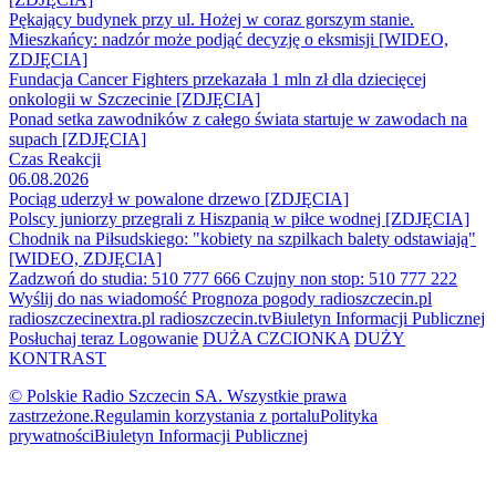
Pękający budynek przy ul. Hożej w coraz gorszym stanie.
Mieszkańcy: nadzór może podjąć decyzję o eksmisji [WIDEO,
ZDJĘCIA]
Fundacja Cancer Fighters przekazała 1 mln zł dla dziecięcej
onkologii w Szczecinie [ZDJĘCIA]
Ponad setka zawodników z całego świata startuje w zawodach na
supach [ZDJĘCIA]
Czas Reakcji
06.08.2026
Pociąg uderzył w powalone drzewo [ZDJĘCIA]
Polscy juniorzy przegrali z Hiszpanią w piłce wodnej [ZDJĘCIA]
Chodnik na Piłsudskiego: "kobiety na szpilkach balety odstawiają"
[WIDEO, ZDJĘCIA]
Zadzwoń do studia: 510 777 666
Czujny non stop: 510 777 222
Wyślij do nas wiadomość
Prognoza pogody
radioszczecin.pl
radioszczecinextra.pl
radioszczecin.tv
Biuletyn Informacji Publicznej
Posłuchaj teraz
Logowanie
DUŻA CZCIONKA
DUŻY
KONTRAST
© Polskie Radio Szczecin SA. Wszystkie prawa
zastrzeżone.
Regulamin korzystania z portalu
Polityka
prywatności
Biuletyn Informacji Publicznej