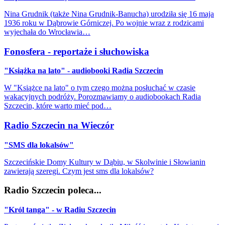
Nina Grudnik (także Nina Grudnik-Banucha) urodziła się 16 maja
1936 roku w Dąbrowie Górniczej. Po wojnie wraz z rodzicami
wyjechała do Wrocławia…
Fonosfera - reportaże i słuchowiska
"Książka na lato" - audiobooki Radia Szczecin
W "Książce na lato" o tym czego można posłuchać w czasie
wakacyjnych podróży. Porozmawiamy o audiobookach Radia
Szczecin, które warto mieć pod…
Radio Szczecin na Wieczór
"SMS dla lokalsów"
Szczecińskie Domy Kultury w Dąbiu, w Skolwinie i Słowianin
zawierają szeregi. Czym jest sms dla lokalsów?
Radio Szczecin poleca...
"Król tanga" - w Radiu Szczecin