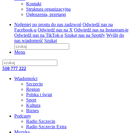
Kontakt
Struktura organizacyjna
Ogłoszenia, przetargi
Najlepiej po prostu do nas zadzwoń
Odwiedź nas na
Facebook-u
Odwiedź nas na X
Odwiedź nas na Instagram-ie
Odwiedź nas na TikTok-u
Szukaj nas na Spotify
Wyślij do
nas wiadomość
Szukaj
Menu
510 777 222
Wiadomości
Szczecin
Region
Polska i świat
Sport
Kultura
Biznes
Podcasty
Radio Szczecin
Radio Szczecin Extra
Muzyka