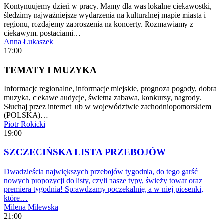
Kontynuujemy dzień w pracy. Mamy dla was lokalne ciekawostki,
śledzimy najważniejsze wydarzenia na kulturalnej mapie miasta i
regionu, rozdajemy zaproszenia na koncerty. Rozmawiamy z
ciekawymi postaciami…
Anna Łukaszek
17:00
TEMATY I MUZYKA
Informacje regionalne, informacje miejskie, prognoza pogody, dobra
muzyka, ciekawe audycje, świetna zabawa, konkursy, nagrody.
Słuchaj przez internet lub w województwie zachodniopomorskiem
(POLSKA)…
Piotr Rokicki
19:00
SZCZECIŃSKA LISTA PRZEBOJÓW
Dwadzieścia największych przebojów tygodnia, do tego garść
nowych propozycji do listy, czyli nasze typy, świeży towar oraz
premiera tygodnia! Sprawdzamy poczekalnię, a w niej piosenki,
które…
Milena Milewska
21:00