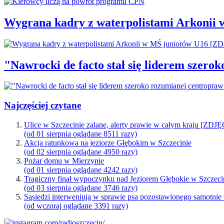
Wygrana kadry z waterpolistami Arkonii
"Nawrocki de facto stał się liderem szero
Najczęściej czytane
Ulice w Szczecinie zalane, alerty prawie w całym kraju [ZDJ
(od 01 sierpnia oglądane 8511 razy)
Akcja ratunkowa na jeziorze Głębokim w Szczecinie
(od 02 sierpnia oglądane 4950 razy)
Pożar domu w Mierzynie
(od 01 sierpnia oglądane 4242 razy)
Tragiczny finał wypoczynku nad Jeziorem Głębokie w Szczeci
(od 03 sierpnia oglądane 3746 razy)
Sąsiedzi interweniują w sprawie psa pozostawionego samotnie
(od wczoraj oglądane 3391 razy)