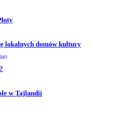
łoty
tę lokalnych domów kultury
?
ole w Tajlandii