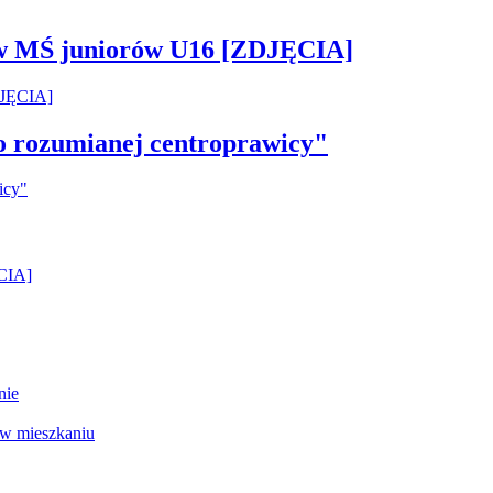
 w MŚ juniorów U16 [ZDJĘCIA]
ko rozumianej centroprawicy"
ĘCIA]
nie
 w mieszkaniu