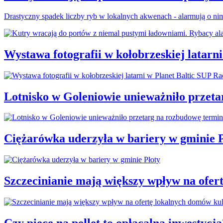
Drastyczny spadek liczby ryb w lokalnych akwenach - alarmują o nim 
Wystawa fotografii w kołobrzeskiej latarn
Lotnisko w Goleniowie unieważniło przet
Ciężarówka uderzyła w bariery w gminie P
Szczecinianie mają większy wpływ na ofer
Czy piece na pellet to opłacalna inwestycja