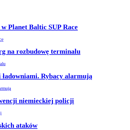
i w Planet Baltic SUP Race
arg na rozbudowę terminalu
i ładowniami. Rybacy alarmują
encji niemieckiej policji
skich ataków