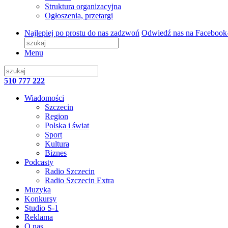
Struktura organizacyjna
Ogłoszenia, przetargi
Najlepiej po prostu do nas zadzwoń
Odwiedź nas na Facebook
Menu
510 777 222
Wiadomości
Szczecin
Region
Polska i świat
Sport
Kultura
Biznes
Podcasty
Radio Szczecin
Radio Szczecin Extra
Muzyka
Konkursy
Studio S-1
Reklama
O nas