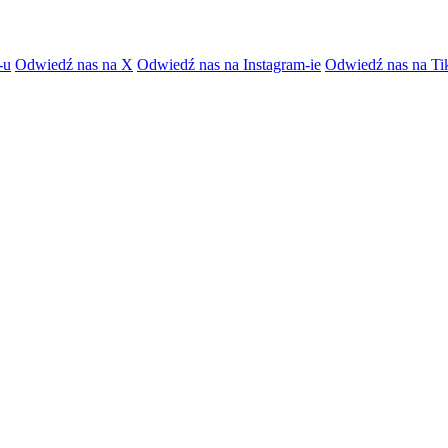
-u
Odwiedź nas na X
Odwiedź nas na Instagram-ie
Odwiedź nas na Ti