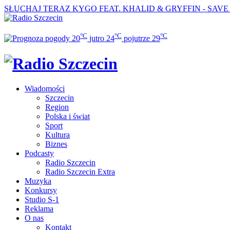
SŁUCHAJ TERAZ
KYGO FEAT. KHALID & GRYFFIN - SAV
°C
°C
°C
20
jutro
24
pojutrze
29
Wiadomości
Szczecin
Region
Polska i świat
Sport
Kultura
Biznes
Podcasty
Radio Szczecin
Radio Szczecin Extra
Muzyka
Konkursy
Studio S-1
Reklama
O nas
Kontakt