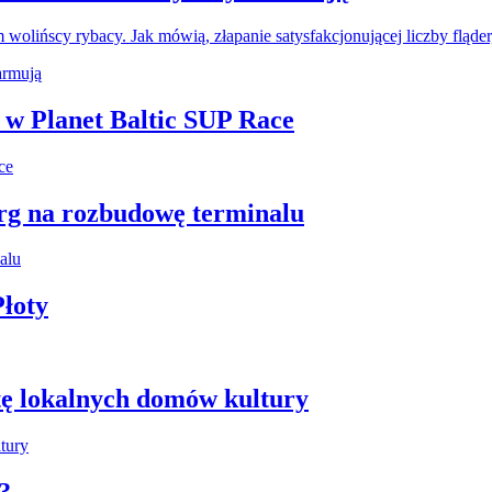
wolińscy rybacy. Jak mówią, złapanie satysfakcjonującej liczby fląde
i w Planet Baltic SUP Race
arg na rozbudowę terminalu
łoty
tę lokalnych domów kultury
?