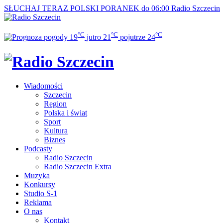
SŁUCHAJ TERAZ
POLSKI PORANEK do 06:00
Radio Szczecin
°C
°C
°C
19
jutro
21
pojutrze
24
Wiadomości
Szczecin
Region
Polska i świat
Sport
Kultura
Biznes
Podcasty
Radio Szczecin
Radio Szczecin Extra
Muzyka
Konkursy
Studio S-1
Reklama
O nas
Kontakt