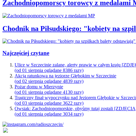
Zachodniopomorscy torowcy z medalami
Chodnik na Piłsudskiego: "kobiety na sz
Najczęściej czytane
Ulice w Szczecinie zalane, alerty prawie w całym kraju [ZDJ
(od 01 sierpnia oglądane 8386 razy)
Akcja ratunkowa na jeziorze Głębokim w Szczecinie
(od 02 sierpnia oglądane 4839 razy)
Pożar domu w Mierzynie
(od 01 sierpnia oglądane 4130 razy)
Tragiczny finał wypoczynku nad Jeziorem Głębokie w Szczeci
(od 03 sierpnia oglądane 3622 razy)
Owsiak: Zachodniopomorskie, obyśmy tutaj zostali [ZDJĘCIA
(od 01 sierpnia oglądane 3034 razy)