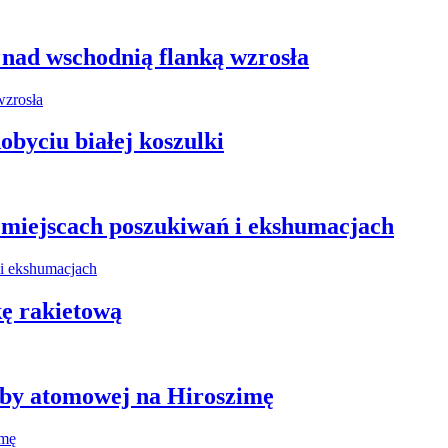
 nad wschodnią flanką wzrosła
obyciu białej koszulki
miejscach poszukiwań i ekshumacjach
kę rakietową
mby atomowej na Hiroszimę