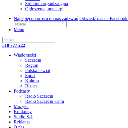
Struktura organizacyjna
Ogłoszenia, przetargi
Najlepiej po prostu do nas zadzwoń
Odwiedź nas na Facebook
Menu
510 777 222
Wiadomości
Szczecin
Region
Polska i świat
Sport
Kultura
Biznes
Podcasty
Radio Szczecin
Radio Szczecin Extra
Muzyka
Konkursy
Studio S-1
Reklama
O nas