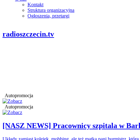
Kontakt
Struktura organizacyjna
Ogłoszenia, przetargi
radioszczecin.tv
Autopromocja
Autopromocja
[NASZ NEWS] Pracownicy szpitala w Barl
Układy zamiast kolejek, mobbing, ale też matka pani burmistrz, któr