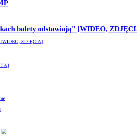
 MP
pilkach balety odstawiają" [WIDEO, ZDJĘCI
ĘCIA]
nie
]