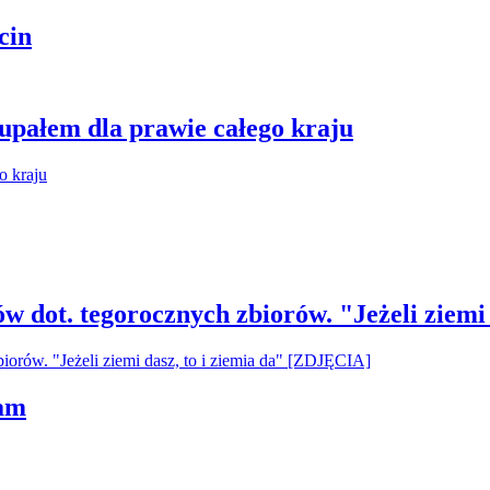
cin
 upałem dla prawie całego kraju
ów dot. tegorocznych zbiorów. "Jeżeli ziemi
ham