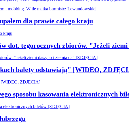
 upałem dla prawie całego kraju
ów dot. tegorocznych zbiorów. "Jeżeli ziemi
pilkach balety odstawiają" [WIDEO, ZDJĘCI
owego sposobu kasowania elektronicznych b
łobrzegu