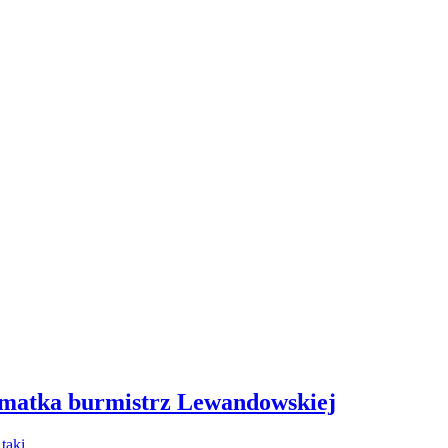
 matka burmistrz Lewandowskiej
- taki…