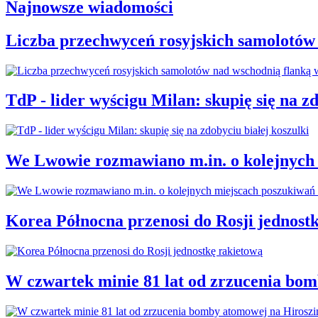
Najnowsze wiadomości
Liczba przechwyceń rosyjskich samolotów
TdP - lider wyścigu Milan: skupię się na zd
We Lwowie rozmawiano m.in. o kolejnych 
Korea Północna przenosi do Rosji jednost
W czwartek minie 81 lat od zrzucenia bo