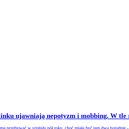
inku ujawniają nepotyzm i mobbing. W tle
a ma przebywać w szpitalu pół roku, choć miała być tam dwa tygodnie 