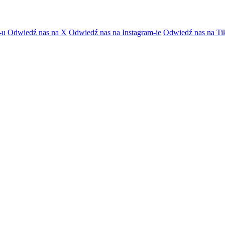
-u
Odwiedź nas na X
Odwiedź nas na Instagram-ie
Odwiedź nas na Ti