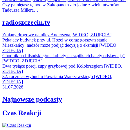
Czy pamiętasz tę noc w Zakopanem - to jedne z wielu utworów
Tadeusza Millera…
radioszczecin.tv
Zmiany drogowe na ulicy Andersena [WIDEO, ZDJĘCIA]
Pękający budynek przy ul. Hożej w coraz gorszym stanie.
Mieszkańcy: nadzór może podjąć decyzję o eksmisji [WIDEO,
ZDJĘCIA]
Chodnik na Piłsudskiego: "kobiety na szpilkach balety odstawiają"
[WIDEO, ZDJĘCIA]
Dwa tysiące porcji zupy grzybowej pod Kołobrzegiem [WIDEO,
ZDJECIA]
82. rocznica wybuchu Powstania Warszawskiego [WIDEO,
ZDJĘCIA]
31.07.2026
Najnowsze podcasty
Czas Reakcji