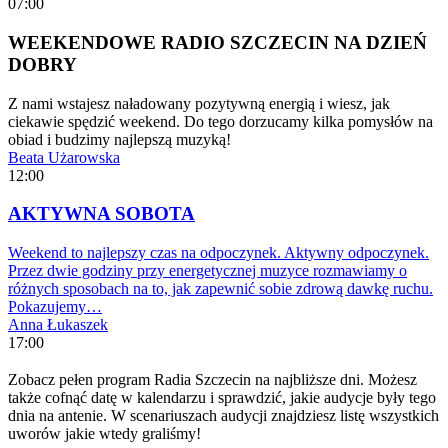
07:00
WEEKENDOWE RADIO SZCZECIN NA DZIEŃ
DOBRY
Z nami wstajesz naładowany pozytywną energią i wiesz, jak
ciekawie spędzić weekend. Do tego dorzucamy kilka pomysłów na
obiad i budzimy najlepszą muzyką!
Beata Użarowska
12:00
AKTYWNA SOBOTA
Weekend to najlepszy czas na odpoczynek. Aktywny odpoczynek.
Przez dwie godziny przy energetycznej muzyce rozmawiamy o
różnych sposobach na to, jak zapewnić sobie zdrową dawkę ruchu.
Pokazujemy…
Anna Łukaszek
17:00
Zobacz pełen program Radia Szczecin na najbliższe dni. Możesz
także cofnąć datę w kalendarzu i sprawdzić, jakie audycje były tego
dnia na antenie. W scenariuszach audycji znajdziesz listę wszystkich
uworów jakie wtedy graliśmy!