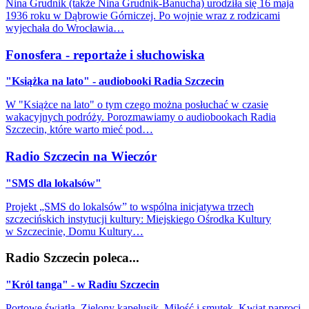
Nina Grudnik (także Nina Grudnik-Banucha) urodziła się 16 maja
1936 roku w Dąbrowie Górniczej. Po wojnie wraz z rodzicami
wyjechała do Wrocławia…
Fonosfera - reportaże i słuchowiska
"Książka na lato" - audiobooki Radia Szczecin
W "Książce na lato" o tym czego można posłuchać w czasie
wakacyjnych podróży. Porozmawiamy o audiobookach Radia
Szczecin, które warto mieć pod…
Radio Szczecin na Wieczór
"SMS dla lokalsów"
Projekt „SMS do lokalsów” to wspólna inicjatywa trzech
szczecińskich instytucji kultury: Miejskiego Ośrodka Kultury
w Szczecinie, Domu Kultury…
Radio Szczecin poleca...
"Król tanga" - w Radiu Szczecin
Portowe światła, Zielony kapelusik, Miłość i smutek, Kwiat paproci,