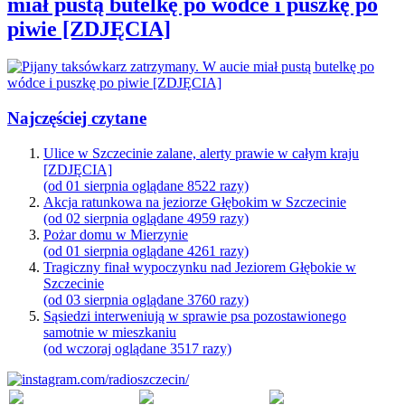
miał pustą butelkę po wódce i puszkę po
piwie [ZDJĘCIA]
Najczęściej czytane
Ulice w Szczecinie zalane, alerty prawie w całym kraju
[ZDJĘCIA]
(od 01 sierpnia oglądane 8522 razy)
Akcja ratunkowa na jeziorze Głębokim w Szczecinie
(od 02 sierpnia oglądane 4959 razy)
Pożar domu w Mierzynie
(od 01 sierpnia oglądane 4261 razy)
Tragiczny finał wypoczynku nad Jeziorem Głębokie w
Szczecinie
(od 03 sierpnia oglądane 3760 razy)
Sąsiedzi interweniują w sprawie psa pozostawionego
samotnie w mieszkaniu
(od wczoraj oglądane 3517 razy)