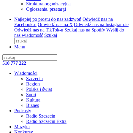
Struktura organizacyjna
Ogłoszenia, przetargi
Najlepiej po prostu do nas zadzwoń
Odwiedź nas na
Facebook-u
Odwiedź nas na X
Odwiedź nas na Instagram-ie
Odwiedź nas na TikTok-u
Szukaj nas na Spotify
Wyślij do
nas wiadomość
Szukaj
Menu
510 777 222
Wiadomości
Szczecin
Region
Polska i świat
Sport
Kultura
Biznes
Podcasty
Radio Szczecin
Radio Szczecin Extra
Muzyka
Konkursy