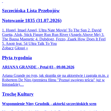
Szczecińska Lista Przebojów
Notowanie 1835 (31.07.2026)
1. Hugel, Imael Angel, Ultra Nate
Movin' To The Sun
2. David
Guetta, Alok, Stick Figure
Run Run River (Angels Above Me)
3.
The Bausa
Magnetic
4. Dubdogz, Fezzo, Zaark
How Does It Feel
5. Anotr feat. 54 Ultra
Talk To You
Zobacz
Głosuj »
Płyta tygodnia
ARIANA GRANDE - Petal 03 - 09.08.2026
Ariana Grande po tym, jak skupiła się na aktorstwie i zagrała m.in. z
Robertem De Niro (premiera filmu "Poznaj swojego teścia" już w
listopadzie)…
Trochę Kultury
Wspomnienie Niny Grudnik - aktorki szczecińskich scen