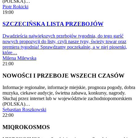
(POLSKA)…
Piotr Rokicki
19:00
SZCZECIŃSKA LISTA PRZEBOJÓW
Dwadzieścia największych przebojów tygodnia, do tego garść
nowych propozycji do listy, czyli nasze typy, świeży towar oraz
premiera tygodnia! Sprawdzamy poczekalnię, a w niej piosenki,
które…
Milena Milewska
21:00
NOWOŚCI I PRZEBOJE WSZECH CZASÓW
Informacje regionalne, informacje miejskie, prognoza pogody, dobra
muzyka, ciekawe audycje, świetna zabawa, konkursy, nagrody.
Słuchaj przez internet lub w województwie zachodniopomorskiem
(POLSKA)…
Sebastian Roszkowski
22:00
MIQROKOSMOS