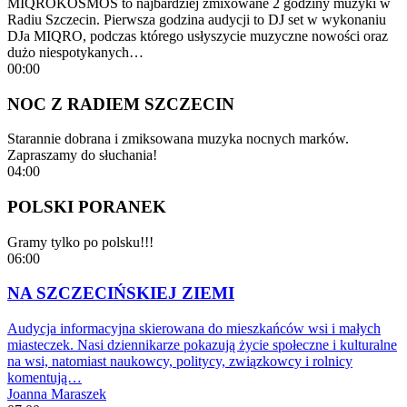
MIQROKOSMOS to najbardziej zmixowane 2 godziny muzyki w
Radiu Szczecin. Pierwsza godzina audycji to DJ set w wykonaniu
DJa MIQRO, podczas którego usłyszycie muzyczne nowości oraz
dużo niespotykanych…
00:00
NOC Z RADIEM SZCZECIN
Starannie dobrana i zmiksowana muzyka nocnych marków.
Zapraszamy do słuchania!
04:00
POLSKI PORANEK
Gramy tylko po polsku!!!
06:00
NA SZCZECIŃSKIEJ ZIEMI
Audycja informacyjna skierowana do mieszkańców wsi i małych
miasteczek. Nasi dziennikarze pokazują życie społeczne i kulturalne
na wsi, natomiast naukowcy, politycy, związkowcy i rolnicy
komentują…
Joanna Maraszek