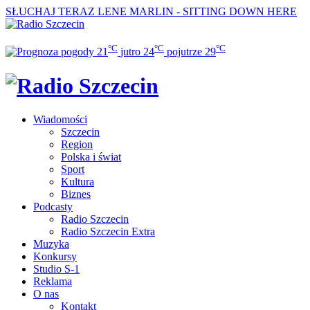
SŁUCHAJ TERAZ
LENE MARLIN - SITTING DOWN HERE
°C
°C
°C
21
jutro
24
pojutrze
29
Wiadomości
Szczecin
Region
Polska i świat
Sport
Kultura
Biznes
Podcasty
Radio Szczecin
Radio Szczecin Extra
Muzyka
Konkursy
Studio S-1
Reklama
O nas
Kontakt