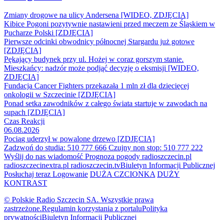
Zmiany drogowe na ulicy Andersena [WIDEO, ZDJĘCIA]
Kibice Pogoni pozytywnie nastawieni przed meczem ze Śląskiem w
Pucharze Polski [ZDJĘCIA]
Pierwsze odcinki obwodnicy północnej Stargardu już gotowe
[ZDJĘCIA]
Pękający budynek przy ul. Hożej w coraz gorszym stanie.
Mieszkańcy: nadzór może podjąć decyzję o eksmisji [WIDEO,
ZDJĘCIA]
Fundacja Cancer Fighters przekazała 1 mln zł dla dziecięcej
onkologii w Szczecinie [ZDJĘCIA]
Ponad setka zawodników z całego świata startuje w zawodach na
supach [ZDJĘCIA]
Czas Reakcji
06.08.2026
Pociąg uderzył w powalone drzewo [ZDJĘCIA]
Zadzwoń do studia: 510 777 666
Czujny non stop: 510 777 222
Wyślij do nas wiadomość
Prognoza pogody
radioszczecin.pl
radioszczecinextra.pl
radioszczecin.tv
Biuletyn Informacji Publicznej
Posłuchaj teraz
Logowanie
DUŻA CZCIONKA
DUŻY
KONTRAST
© Polskie Radio Szczecin SA. Wszystkie prawa
zastrzeżone.
Regulamin korzystania z portalu
Polityka
prywatności
Biuletyn Informacji Publicznej