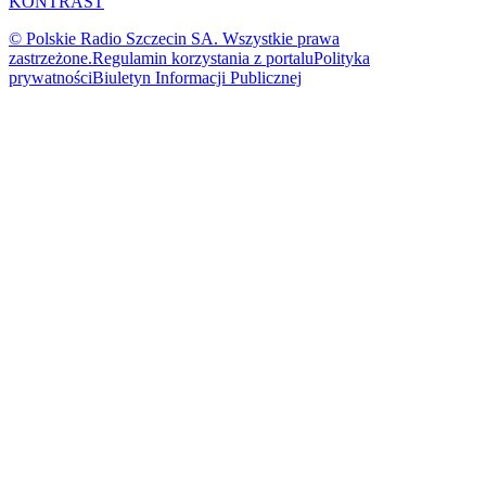
KONTRAST
© Polskie Radio Szczecin SA. Wszystkie prawa
zastrzeżone.
Regulamin korzystania z portalu
Polityka
prywatności
Biuletyn Informacji Publicznej