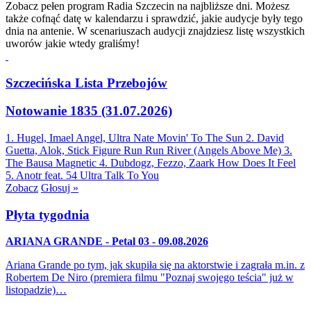
Zobacz pełen program Radia Szczecin na najbliższe dni. Możesz
także cofnąć datę w kalendarzu i sprawdzić, jakie audycje były tego
dnia na antenie. W scenariuszach audycji znajdziesz listę wszystkich
uworów jakie wtedy graliśmy!
Szczecińska Lista Przebojów
Notowanie 1835 (31.07.2026)
1. Hugel, Imael Angel, Ultra Nate
Movin' To The Sun
2. David
Guetta, Alok, Stick Figure
Run Run River (Angels Above Me)
3.
The Bausa
Magnetic
4. Dubdogz, Fezzo, Zaark
How Does It Feel
5. Anotr feat. 54 Ultra
Talk To You
Zobacz
Głosuj »
Płyta tygodnia
ARIANA GRANDE - Petal 03 - 09.08.2026
Ariana Grande po tym, jak skupiła się na aktorstwie i zagrała m.in. z
Robertem De Niro (premiera filmu "Poznaj swojego teścia" już w
listopadzie)…