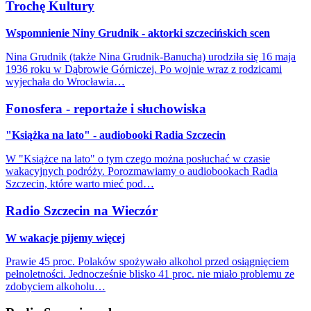
Trochę Kultury
Wspomnienie Niny Grudnik - aktorki szczecińskich scen
Nina Grudnik (także Nina Grudnik-Banucha) urodziła się 16 maja
1936 roku w Dąbrowie Górniczej. Po wojnie wraz z rodzicami
wyjechała do Wrocławia…
Fonosfera - reportaże i słuchowiska
"Książka na lato" - audiobooki Radia Szczecin
W "Książce na lato" o tym czego można posłuchać w czasie
wakacyjnych podróży. Porozmawiamy o audiobookach Radia
Szczecin, które warto mieć pod…
Radio Szczecin na Wieczór
W wakacje pijemy więcej
Prawie 45 proc. Polaków spożywało alkohol przed osiągnięciem
pełnoletności. Jednocześnie blisko 41 proc. nie miało problemu ze
zdobyciem alkoholu…