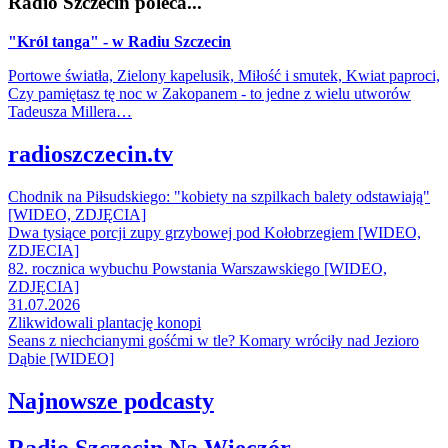
Radio Szczecin poleca...
"Król tanga" - w Radiu Szczecin
Portowe światła, Zielony kapelusik, Miłość i smutek, Kwiat paproci,
Czy pamiętasz tę noc w Zakopanem - to jedne z wielu utworów
Tadeusza Millera…
radioszczecin.tv
Chodnik na Piłsudskiego: "kobiety na szpilkach balety odstawiają"
[WIDEO, ZDJĘCIA]
Dwa tysiące porcji zupy grzybowej pod Kołobrzegiem [WIDEO,
ZDJECIA]
82. rocznica wybuchu Powstania Warszawskiego [WIDEO,
ZDJĘCIA]
31.07.2026
Zlikwidowali plantację konopi
Seans z niechcianymi gośćmi w tle? Komary wróciły nad Jezioro
Dąbie [WIDEO]
Najnowsze podcasty
Radio Szczecin Na Wieczór