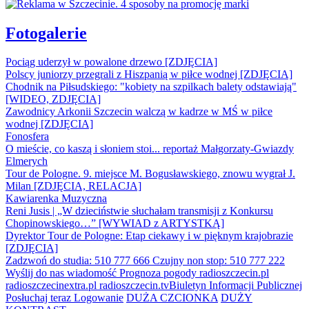
Fotogalerie
Pociąg uderzył w powalone drzewo [ZDJĘCIA]
Polscy juniorzy przegrali z Hiszpanią w piłce wodnej [ZDJĘCIA]
Chodnik na Piłsudskiego: "kobiety na szpilkach balety odstawiają"
[WIDEO, ZDJĘCIA]
Zawodnicy Arkonii Szczecin walczą w kadrze w MŚ w piłce
wodnej [ZDJĘCIA]
Fonosfera
O mieście, co kaszą i słoniem stoi... reportaż Małgorzaty-Gwiazdy
Elmerych
Tour de Pologne. 9. miejsce M. Bogusławskiego, znowu wygrał J.
Milan [ZDJĘCIA, RELACJA]
Kawiarenka Muzyczna
Reni Jusis | „W dzieciństwie słuchałam transmisji z Konkursu
Chopinowskiego…” [WYWIAD z ARTYSTKĄ]
Dyrektor Tour de Pologne: Etap ciekawy i w pięknym krajobrazie
[ZDJĘCIA]
Zadzwoń do studia: 510 777 666
Czujny non stop: 510 777 222
Wyślij do nas wiadomość
Prognoza pogody
radioszczecin.pl
radioszczecinextra.pl
radioszczecin.tv
Biuletyn Informacji Publicznej
Posłuchaj teraz
Logowanie
DUŻA CZCIONKA
DUŻY