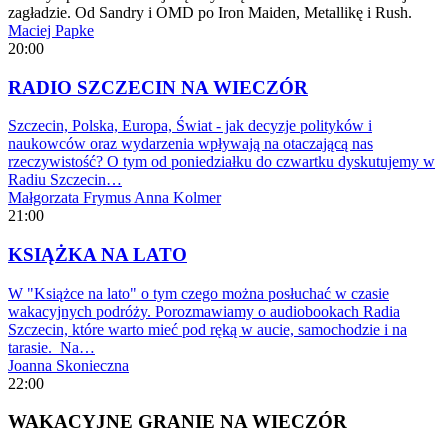
zagładzie. Od Sandry i OMD po Iron Maiden, Metallikę i Rush.
Maciej Papke
20:00
RADIO SZCZECIN NA WIECZÓR
Szczecin, Polska, Europa, Świat - jak decyzje polityków i
naukowców oraz wydarzenia wpływają na otaczającą nas
rzeczywistość? O tym od poniedziałku do czwartku dyskutujemy w
Radiu Szczecin…
Małgorzata Frymus
Anna Kolmer
21:00
KSIĄŻKA NA LATO
W "Książce na lato" o tym czego można posłuchać w czasie
wakacyjnych podróży. Porozmawiamy o audiobookach Radia
Szczecin, które warto mieć pod ręką w aucie, samochodzie i na
tarasie. Na…
Joanna Skonieczna
22:00
WAKACYJNE GRANIE NA WIECZÓR