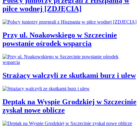
Polscy juniorzy przegrali z Hiszpanią w
piłce wodnej [ZDJĘCIA]
Przy ul. Noakowskiego w Szczecinie
powstanie ośrodek wsparcia
Strażacy walczyli ze skutkami burz i ulew
Deptak na Wyspie Grodzkiej w Szczecinie
zyskał nowe oblicze