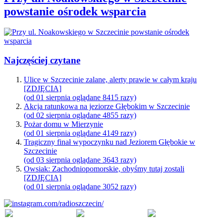
powstanie ośrodek wsparcia
Najczęściej czytane
Ulice w Szczecinie zalane, alerty prawie w całym kraju
[ZDJĘCIA]
(od 01 sierpnia oglądane 8415 razy)
Akcja ratunkowa na jeziorze Głębokim w Szczecinie
(od 02 sierpnia oglądane 4855 razy)
Pożar domu w Mierzynie
(od 01 sierpnia oglądane 4149 razy)
Tragiczny finał wypoczynku nad Jeziorem Głębokie w
Szczecinie
(od 03 sierpnia oglądane 3643 razy)
Owsiak: Zachodniopomorskie, obyśmy tutaj zostali
[ZDJĘCIA]
(od 01 sierpnia oglądane 3052 razy)