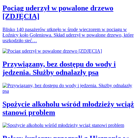
Pociąg uderzył w powalone drzewo
[ZDJĘCIA]
Blisko 140 pasażerów utknęło w środę wieczorem w pociągu w
Łoźnicy koło Goleniowa. Skład uderzył w powalone drzewo, które
uszkodziło sieć…
Przywiązany, bez dostępu do wody i
jedzenia. Służby odnalazły psa
Spożycie alkoholu wśród młodzieży wciąż
stanowi problem