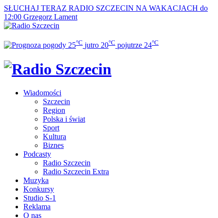
SŁUCHAJ TERAZ
RADIO SZCZECIN NA WAKACJACH do
12:00
Grzegorz Lament
°C
°C
°C
25
jutro
20
pojutrze
24
Wiadomości
Szczecin
Region
Polska i świat
Sport
Kultura
Biznes
Podcasty
Radio Szczecin
Radio Szczecin Extra
Muzyka
Konkursy
Studio S-1
Reklama
O nas