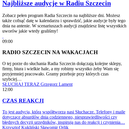
Najbliższe audycje w Radiu Szczecin
Zobacz pełen program Radia Szczecin na najbliższe dni. Możesz
także cofnąć datę w kalendarzu i sprawdzić, jakie audycje były tego
dnia na antenie. W scenariuszach audycji znajdziesz listę wszystkich
uworów jakie wtedy graliśmy!
09:00
RADIO SZCZECIN NA WAKACJACH
O tej porze do słuchania Radia Szczecin dołączają kolejne sklepy,
firmy, biura i wielkie hale, a my robimy wszystko żeby Wam się
przyjemniej pracowało. Gramy przeboje przy których czas
szybciej…
SŁUCHAJ TERAZ
Grzegorz Lament
12:00
CZAS REAKCJI
To jest audycja, którą współtworzą nasi Słuchacze. Telefony i maile
dotyczące absurdów dnia codziennego, niesprawiedliwości czy
błędnych decyzji urzędników, inspirują nas do reakcji i czynienia…
Krzysztof Kukliński
Sławomir Orlik