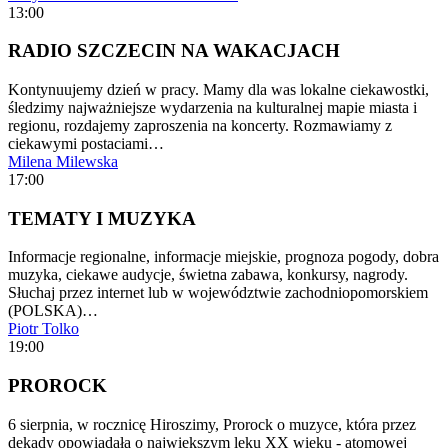
13:00
RADIO SZCZECIN NA WAKACJACH
Kontynuujemy dzień w pracy. Mamy dla was lokalne ciekawostki,
śledzimy najważniejsze wydarzenia na kulturalnej mapie miasta i
regionu, rozdajemy zaproszenia na koncerty. Rozmawiamy z
ciekawymi postaciami…
Milena Milewska
17:00
TEMATY I MUZYKA
Informacje regionalne, informacje miejskie, prognoza pogody, dobra
muzyka, ciekawe audycje, świetna zabawa, konkursy, nagrody.
Słuchaj przez internet lub w województwie zachodniopomorskiem
(POLSKA)…
Piotr Tolko
19:00
PROROCK
6 sierpnia, w rocznicę Hiroszimy, Prorock o muzyce, która przez
dekady opowiadała o największym lęku XX wieku - atomowej