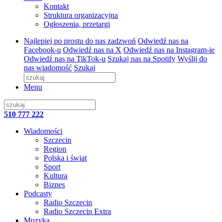
Kontakt
Struktura organizacyjna
Ogłoszenia, przetargi
Najlepiej po prostu do nas zadzwoń
Odwiedź nas na
Facebook-u
Odwiedź nas na X
Odwiedź nas na Instagram-ie
Odwiedź nas na TikTok-u
Szukaj nas na Spotify
Wyślij do
nas wiadomość
Szukaj
Menu
510 777 222
Wiadomości
Szczecin
Region
Polska i świat
Sport
Kultura
Biznes
Podcasty
Radio Szczecin
Radio Szczecin Extra
Muzyka