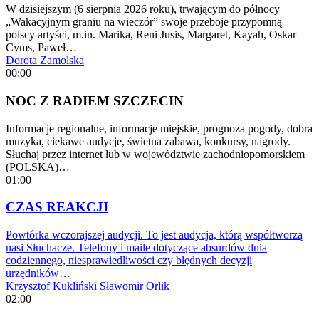
W dzisiejszym (6 sierpnia 2026 roku), trwającym do północy
„Wakacyjnym graniu na wieczór” swoje przeboje przypomną
polscy artyści, m.in. Marika, Reni Jusis, Margaret, Kayah, Oskar
Cyms, Paweł…
Dorota Zamolska
00:00
NOC Z RADIEM SZCZECIN
Informacje regionalne, informacje miejskie, prognoza pogody, dobra
muzyka, ciekawe audycje, świetna zabawa, konkursy, nagrody.
Słuchaj przez internet lub w województwie zachodniopomorskiem
(POLSKA)…
01:00
CZAS REAKCJI
Powtórka wczorajszej audycji. To jest audycja, którą współtworzą
nasi Słuchacze. Telefony i maile dotyczące absurdów dnia
codziennego, niesprawiedliwości czy błędnych decyzji
urzędników…
Krzysztof Kukliński
Sławomir Orlik
02:00