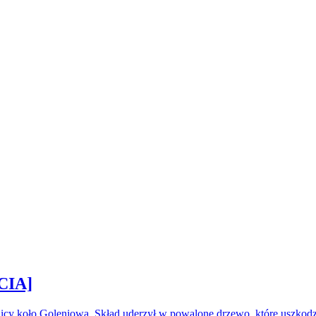
CIA]
icy koło Goleniowa. Skład uderzył w powalone drzewo, które uszkod