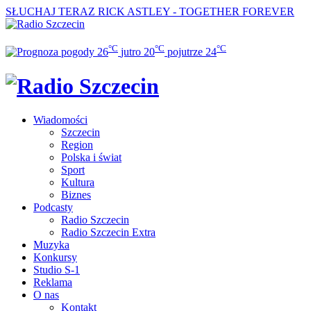
SŁUCHAJ TERAZ
RICK ASTLEY - TOGETHER FOREVER
°C
°C
°C
26
jutro
20
pojutrze
24
Wiadomości
Szczecin
Region
Polska i świat
Sport
Kultura
Biznes
Podcasty
Radio Szczecin
Radio Szczecin Extra
Muzyka
Konkursy
Studio S-1
Reklama
O nas
Kontakt