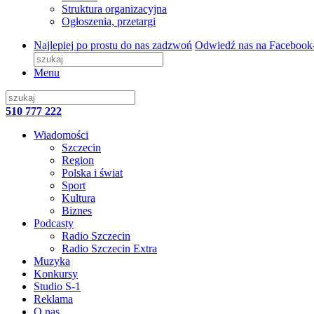
Struktura organizacyjna
Ogłoszenia, przetargi
Najlepiej po prostu do nas zadzwoń
Odwiedź nas na Facebook
Menu
510 777 222
Wiadomości
Szczecin
Region
Polska i świat
Sport
Kultura
Biznes
Podcasty
Radio Szczecin
Radio Szczecin Extra
Muzyka
Konkursy
Studio S-1
Reklama
O nas