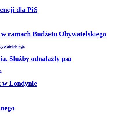
ncji dla PiS
e w ramach Budżetu Obywatelskiego
ia. Służby odnalazły psa
k w Londynie
znego