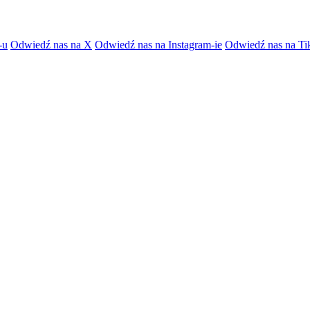
-u
Odwiedź nas na X
Odwiedź nas na Instagram-ie
Odwiedź nas na Ti