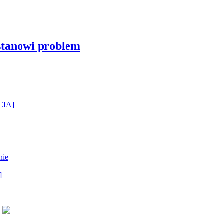
stanowi problem
ĘCIA]
nie
]