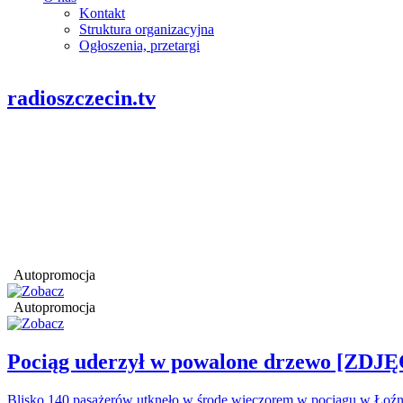
Kontakt
Struktura organizacyjna
Ogłoszenia, przetargi
radioszczecin.tv
Autopromocja
Autopromocja
Pociąg uderzył w powalone drzewo [ZDJĘ
Blisko 140 pasażerów utknęło w środę wieczorem w pociągu w Łoźn