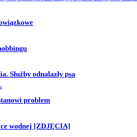
bowiązkowe
mobbingu
ia. Służby odnalazły psa
stanowi problem
piłce wodnej [ZDJĘCIA]