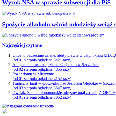
Wyrok NSA w sprawie subwencji dla PiS
Spożycie alkoholu wśród młodzieży wciąż 
Najczęściej czytane
Ulice w Szczecinie zalane, alerty prawie w całym kraju [ZDJ
(od 01 sierpnia oglądane 8421 razy)
Akcja ratunkowa na jeziorze Głębokim w Szczecinie
(od 02 sierpnia oglądane 4855 razy)
Pożar domu w Mierzynie
(od 01 sierpnia oglądane 4152 razy)
Tragiczny finał wypoczynku nad Jeziorem Głębokie w Szczeci
(od 03 sierpnia oglądane 3647 razy)
Owsiak: Zachodniopomorskie, obyśmy tutaj zostali [ZDJĘCIA
(od 01 sierpnia oglądane 3052 razy)