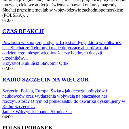
muzyka, ciekawe audycje, świetna zabawa, konkursy, nagrody.
Słuchaj przez internet lub w województwie zachodniopomorskiem
(POLSKA)…
01:00
CZAS REAKCJI
Powtórka wczorajszej audycji. To jest audycja, którą współtworzą
nasi Słuchacze. Telefony i maile dotyczące absurdów dnia
codziennego, niesprawiedliwości czy błędnych decyzji
urzędników…
Krzysztof Kukliński
Sławomir Orlik
02:00
RADIO SZCZECIN NA WIECZÓR
Szczecin, Polska, Europa, Świat - jak decyzje polityków i
naukowców oraz wydarzenia wpływają na otaczającą nas
rzeczywistość? O tym od poniedziałku do czwartku dyskutujemy w
Radiu Szczecin…
Janusz Wilczyński
Joanna Skonieczna
04:00
POLSKI PORANEK