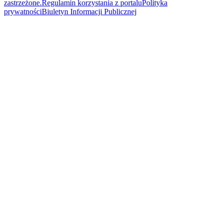
zastrzeżone.
Regulamin korzystania z portalu
Polityka
prywatności
Biuletyn Informacji Publicznej