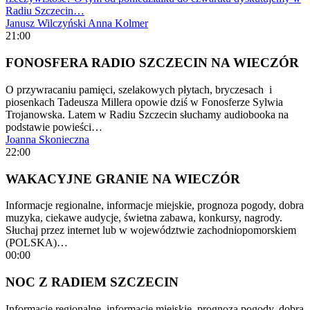
Radiu Szczecin…
Janusz Wilczyński
Anna Kolmer
21:00
FONOSFERA RADIO SZCZECIN NA WIECZÓR
O przywracaniu pamięci, szelakowych płytach, bryczesach i
piosenkach Tadeusza Millera opowie dziś w Fonosferze Sylwia
Trojanowska. Latem w Radiu Szczecin słuchamy audiobooka na
podstawie powieści…
Joanna Skonieczna
22:00
WAKACYJNE GRANIE NA WIECZÓR
Informacje regionalne, informacje miejskie, prognoza pogody, dobra
muzyka, ciekawe audycje, świetna zabawa, konkursy, nagrody.
Słuchaj przez internet lub w województwie zachodniopomorskiem
(POLSKA)…
00:00
NOC Z RADIEM SZCZECIN
Informacje regionalne, informacje miejskie, prognoza pogody, dobra