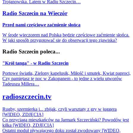
Trojanowska. Latem w Radiu Szczecin…
Radio Szczecin na Wieczór
Przed nami częściowe zaćmienie słońca
W środę wieczorem nad Polską będzie częściowe zaćmienie słońca.
W jaki sposób przygotować się do obserwacji tego zjawiska?
Radio Szczecin poleca...
"Król tanga" - w Radiu Szczecin
Portowe światła, Zielony kapelusik, Miłość i smutek, Kwiat paproci,
Czy pamiętasz tę noc w Zakopanem - to jedne z wielu utworów
Tadeusza Millera…
radioszczecin.tv
Rugby, szermierka i... zbijak, czyli warsztaty z gry w juggera
[WIDEO, ZDJĘCIA]
Co przyciąga mieszkańców na Jarmark Szczeciński? Powodów jest
kilka [WIDEO, ZDJĘCIA]
Ostatni moduł pływającego doku został zwodowany [WIDEO,