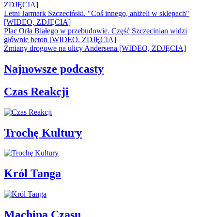
ZDJĘCIA]
Letni Jarmark Szczeciński. "Coś innego, aniżeli w sklepach"
[WIDEO, ZDJĘCIA]
Plac Orła Białego w przebudowie. Część Szczecinian widzi
głównie beton [WIDEO, ZDJĘCIA]
Zmiany drogowe na ulicy Andersena [WIDEO, ZDJĘCIA]
Najnowsze podcasty
Czas Reakcji
Trochę Kultury
Król Tanga
Machina Czasu