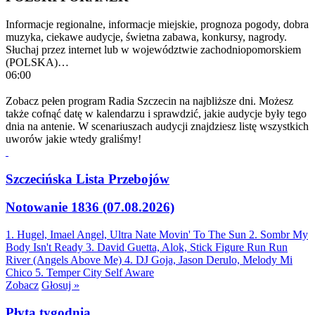
Informacje regionalne, informacje miejskie, prognoza pogody, dobra
muzyka, ciekawe audycje, świetna zabawa, konkursy, nagrody.
Słuchaj przez internet lub w województwie zachodniopomorskiem
(POLSKA)…
06:00
Zobacz pełen program Radia Szczecin na najbliższe dni. Możesz
także cofnąć datę w kalendarzu i sprawdzić, jakie audycje były tego
dnia na antenie. W scenariuszach audycji znajdziesz listę wszystkich
uworów jakie wtedy graliśmy!
Szczecińska Lista Przebojów
Notowanie 1836 (07.08.2026)
1. Hugel, Imael Angel, Ultra Nate
Movin' To The Sun
2. Sombr
My
Body Isn't Ready
3. David Guetta, Alok, Stick Figure
Run Run
River (Angels Above Me)
4. DJ Goja, Jason Derulo, Melody
Mi
Chico
5. Temper City
Self Aware
Zobacz
Głosuj »
Płyta tygodnia