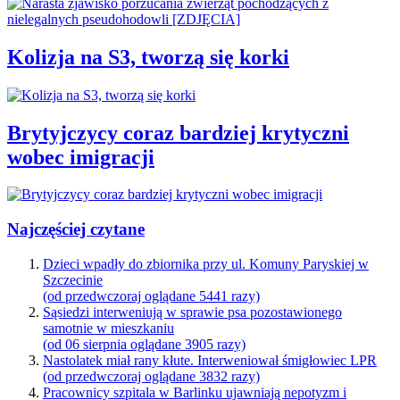
Kolizja na S3, tworzą się korki
Brytyjczycy coraz bardziej krytyczni
wobec imigracji
Najczęściej czytane
Dzieci wpadły do zbiornika przy ul. Komuny Paryskiej w
Szczecinie
(od przedwczoraj oglądane 5441 razy)
Sąsiedzi interweniują w sprawie psa pozostawionego
samotnie w mieszkaniu
(od 06 sierpnia oglądane 3905 razy)
Nastolatek miał rany kłute. Interweniował śmigłowiec LPR
(od przedwczoraj oglądane 3832 razy)
Pracownicy szpitala w Barlinku ujawniają nepotyzm i