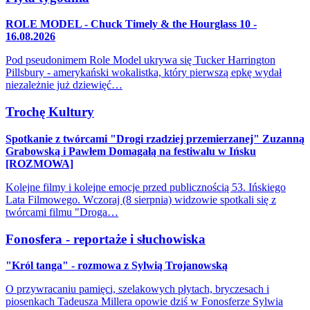
ROLE MODEL - Chuck Timely & the Hourglass 10 -
16.08.2026
Pod pseudonimem Role Model ukrywa się Tucker Harrington
Pillsbury - amerykański wokalistka, który pierwszą epkę wydał
niezależnie już dziewięć…
Trochę Kultury
Spotkanie z twórcami "Drogi rzadziej przemierzanej" Zuzanną
Grabowską i Pawłem Domagałą na festiwalu w Ińsku
[ROZMOWA]
Kolejne filmy i kolejne emocje przed publicznością 53. Ińskiego
Lata Filmowego. Wczoraj (8 sierpnia) widzowie spotkali się z
twórcami filmu "Droga…
Fonosfera - reportaże i słuchowiska
"Król tanga" - rozmowa z Sylwią Trojanowską
O przywracaniu pamięci, szelakowych płytach, bryczesach i
piosenkach Tadeusza Millera opowie dziś w Fonosferze Sylwia