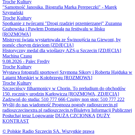
Trochę Kultury
"Samotność Janosika. Biografia Marka Perepeczki" - Marek
Szymański
Trochę Kultury
Spotkanie z twórcami "Drogi rzadziej przemierzanej" Zuzanną
Grabowską i Pawłem Domagałą na festiwalu w Ińsku
[ROZMOWA]
Mistrzyni świata wystartowała ze Świnoujścia na Giewont, by
pomóc chorym dzieciom [ZDJĘCIA]
Historyczny medal dla wioślarzy AZS-u Szczecin [ZDJĘCIA]
Machina Czasu
9.08.2026 - Palec Fredry
Trochę Kultury
Wystawa fotografii sportowej Szymona Sikory i Roberta Hajduka w
Latarni Morskiej w Kołobrzegu [ROZMOWA]
Trochę Kultury
Szczecińscy filharmonicy w Chorin. To preludium do obchodów
150. rocznicy urodzin Karłowicza [ROZMOWA, ZDJĘCIA]
Zadzwoń do studia: 510 777 666
Czujny non stop: 510 777 222
Wyślij do nas wiadomość
Prognoza pogody
radioszczecin.pl
radioszczecinextra.pl
radioszczecin.tv
Biuletyn Informacji Publicznej
Posłuchaj teraz
Logowanie
DUŻA CZCIONKA
DUŻY
KONTRAST
© Polskie Radio Szczecin SA. Wszystkie prawa