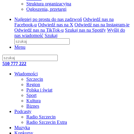
Struktura organizacyjna
Ogłoszenia, przetargi
Najlepiej po prostu do nas zadzwoń
Odwiedź nas na
Facebook-u
Odwiedź nas na X
Odwiedź nas na Instagram-ie
Odwiedź nas na TikTok-u
Szukaj nas na Spotify
Wyślij do
nas wiadomość
Szukaj
Menu
510 777 222
Wiadomości
Szczecin
Region
Polska i świat
Sport
Kultura
Biznes
Podcasty
Radio Szczecin
Radio Szczecin Extra
Muzyka
Konkursy