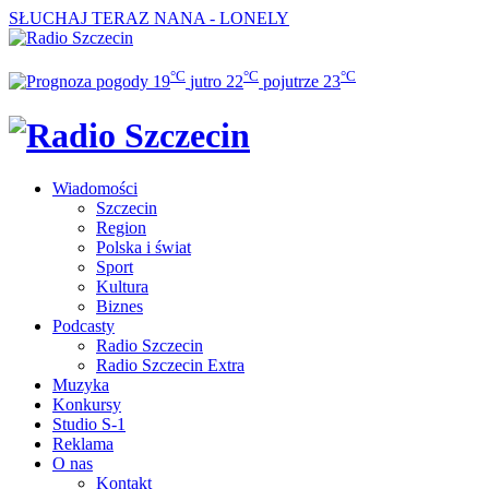
SŁUCHAJ TERAZ
NANA - LONELY
°C
°C
°C
19
jutro
22
pojutrze
23
Wiadomości
Szczecin
Region
Polska i świat
Sport
Kultura
Biznes
Podcasty
Radio Szczecin
Radio Szczecin Extra
Muzyka
Konkursy
Studio S-1
Reklama
O nas
Kontakt