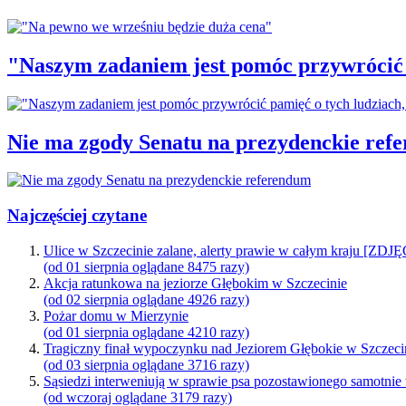
"Naszym zadaniem jest pomóc przywrócić p
Nie ma zgody Senatu na prezydenckie ref
Najczęściej czytane
Ulice w Szczecinie zalane, alerty prawie w całym kraju [ZDJ
(od 01 sierpnia oglądane 8475 razy)
Akcja ratunkowa na jeziorze Głębokim w Szczecinie
(od 02 sierpnia oglądane 4926 razy)
Pożar domu w Mierzynie
(od 01 sierpnia oglądane 4210 razy)
Tragiczny finał wypoczynku nad Jeziorem Głębokie w Szczeci
(od 03 sierpnia oglądane 3716 razy)
Sąsiedzi interweniują w sprawie psa pozostawionego samotnie
(od wczoraj oglądane 3179 razy)