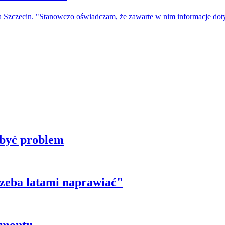
a Szczecin. "Stanowczo oświadczam, że zawarte w nim informacje do
 być problem
trzeba latami naprawiać"
emontu