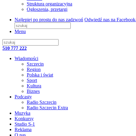
Struktura organizacyjna
Ogłoszenia, przetargi
Najlepiej po prostu do nas zadzwoń
Odwiedź nas na Facebook
Menu
510 777 222
Wiadomości
Szczecin
Region
Polska i świat
Sport
Kultura
Biznes
Podcasty
Radio Szczecin
Radio Szczecin Extra
Muzyka
Konkursy
Studio S-1
Reklama
O nas