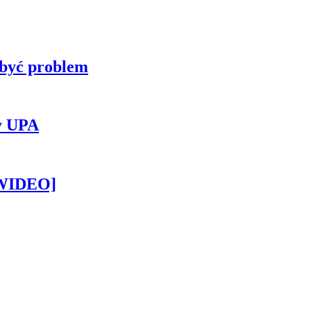
 być problem
y UPA
[WIDEO]