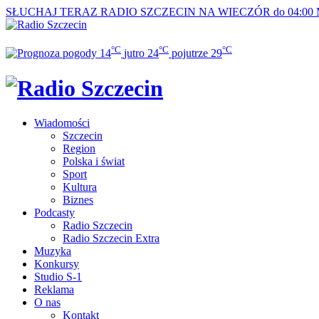
SŁUCHAJ TERAZ
RADIO SZCZECIN NA WIECZÓR do 04:00
°C
°C
°C
14
jutro
24
pojutrze
29
Wiadomości
Szczecin
Region
Polska i świat
Sport
Kultura
Biznes
Podcasty
Radio Szczecin
Radio Szczecin Extra
Muzyka
Konkursy
Studio S-1
Reklama
O nas
Kontakt