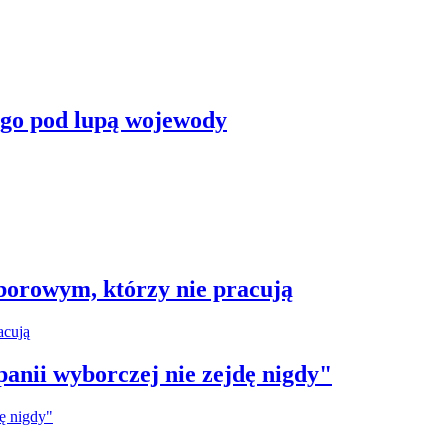
ego pod lupą wojewody
borowym, którzy nie pracują
anii wyborczej nie zejdę nigdy"