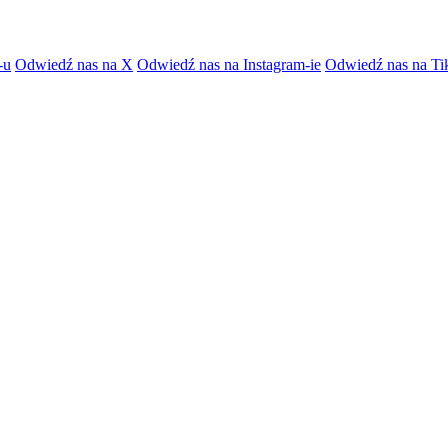
-u
Odwiedź nas na X
Odwiedź nas na Instagram-ie
Odwiedź nas na Ti