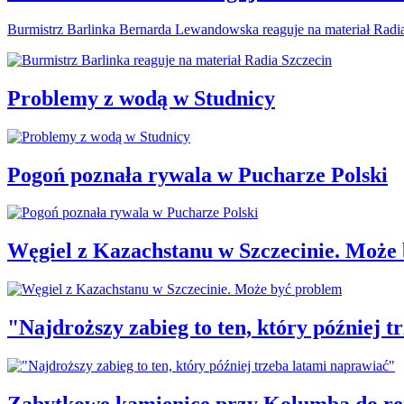
Burmistrz Barlinka Bernarda Lewandowska reaguje na materiał Radi
Problemy z wodą w Studnicy
Pogoń poznała rywala w Pucharze Polski
Węgiel z Kazachstanu w Szczecinie. Może
"Najdroższy zabieg to ten, który później 
Zabytkowe kamienice przy Kolumba do r