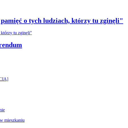
amięć o tych ludziach, którzy tu zginęli"
erendum
ĘCIA]
nie
 w mieszkaniu