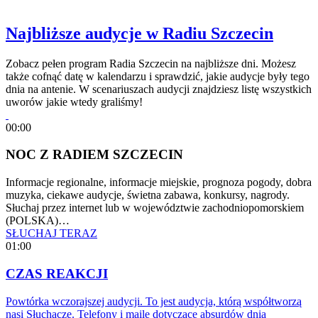
Najbliższe audycje w Radiu Szczecin
Zobacz pełen program Radia Szczecin na najbliższe dni. Możesz
także cofnąć datę w kalendarzu i sprawdzić, jakie audycje były tego
dnia na antenie. W scenariuszach audycji znajdziesz listę wszystkich
uworów jakie wtedy graliśmy!
00:00
NOC Z RADIEM SZCZECIN
Informacje regionalne, informacje miejskie, prognoza pogody, dobra
muzyka, ciekawe audycje, świetna zabawa, konkursy, nagrody.
Słuchaj przez internet lub w województwie zachodniopomorskiem
(POLSKA)…
SŁUCHAJ TERAZ
01:00
CZAS REAKCJI
Powtórka wczorajszej audycji. To jest audycja, którą współtworzą
nasi Słuchacze. Telefony i maile dotyczące absurdów dnia