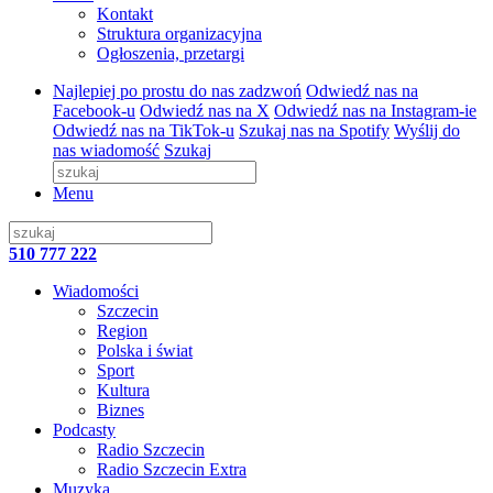
Kontakt
Struktura organizacyjna
Ogłoszenia, przetargi
Najlepiej po prostu do nas zadzwoń
Odwiedź nas na
Facebook-u
Odwiedź nas na X
Odwiedź nas na Instagram-ie
Odwiedź nas na TikTok-u
Szukaj nas na Spotify
Wyślij do
nas wiadomość
Szukaj
Menu
510 777 222
Wiadomości
Szczecin
Region
Polska i świat
Sport
Kultura
Biznes
Podcasty
Radio Szczecin
Radio Szczecin Extra
Muzyka