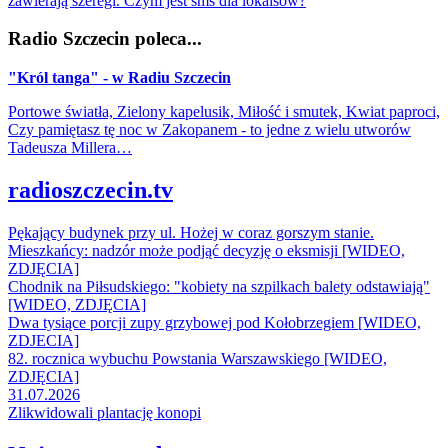
zawierają szeregi. Czym jest sms dla lokalsów?
Radio Szczecin poleca...
"Król tanga" - w Radiu Szczecin
Portowe światła, Zielony kapelusik, Miłość i smutek, Kwiat paproci,
Czy pamiętasz tę noc w Zakopanem - to jedne z wielu utworów
Tadeusza Millera…
radioszczecin.tv
Pękający budynek przy ul. Hożej w coraz gorszym stanie.
Mieszkańcy: nadzór może podjąć decyzję o eksmisji [WIDEO,
ZDJĘCIA]
Chodnik na Piłsudskiego: "kobiety na szpilkach balety odstawiają"
[WIDEO, ZDJĘCIA]
Dwa tysiące porcji zupy grzybowej pod Kołobrzegiem [WIDEO,
ZDJECIA]
82. rocznica wybuchu Powstania Warszawskiego [WIDEO,
ZDJĘCIA]
31.07.2026
Zlikwidowali plantację konopi