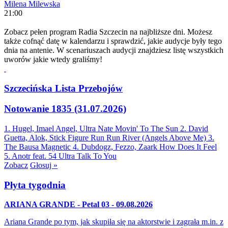
Milena Milewska
21:00
Zobacz pełen program Radia Szczecin na najbliższe dni. Możesz
także cofnąć datę w kalendarzu i sprawdzić, jakie audycje były tego
dnia na antenie. W scenariuszach audycji znajdziesz listę wszystkich
uworów jakie wtedy graliśmy!
Szczecińska Lista Przebojów
Notowanie 1835 (31.07.2026)
1. Hugel, Imael Angel, Ultra Nate
Movin' To The Sun
2. David
Guetta, Alok, Stick Figure
Run Run River (Angels Above Me)
3.
The Bausa
Magnetic
4. Dubdogz, Fezzo, Zaark
How Does It Feel
5. Anotr feat. 54 Ultra
Talk To You
Zobacz
Głosuj »
Płyta tygodnia
ARIANA GRANDE - Petal 03 - 09.08.2026
Ariana Grande po tym, jak skupiła się na aktorstwie i zagrała m.in. z