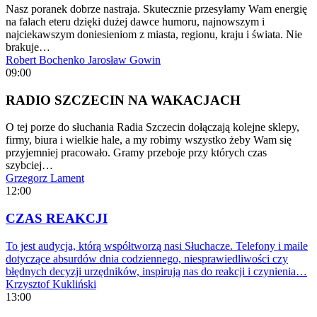
Nasz poranek dobrze nastraja. Skutecznie przesyłamy Wam energię
na falach eteru dzięki dużej dawce humoru, najnowszym i
najciekawszym doniesieniom z miasta, regionu, kraju i świata. Nie
brakuje…
Robert Bochenko
Jarosław Gowin
09:00
RADIO SZCZECIN NA WAKACJACH
O tej porze do słuchania Radia Szczecin dołączają kolejne sklepy,
firmy, biura i wielkie hale, a my robimy wszystko żeby Wam się
przyjemniej pracowało. Gramy przeboje przy których czas
szybciej…
Grzegorz Lament
12:00
CZAS REAKCJI
To jest audycja, którą współtworzą nasi Słuchacze. Telefony i maile
dotyczące absurdów dnia codziennego, niesprawiedliwości czy
błędnych decyzji urzędników, inspirują nas do reakcji i czynienia…
Krzysztof Kukliński
13:00