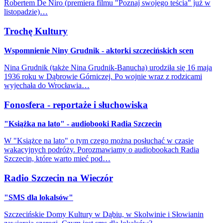
Robertem De Niro (premiera filmu "Poznaj swojego teścia" już w
listopadzie)…
Trochę Kultury
Wspomnienie Niny Grudnik - aktorki szczecińskich scen
Nina Grudnik (także Nina Grudnik-Banucha) urodziła się 16 maja
1936 roku w Dąbrowie Górniczej. Po wojnie wraz z rodzicami
wyjechała do Wrocławia…
Fonosfera - reportaże i słuchowiska
"Książka na lato" - audiobooki Radia Szczecin
W "Książce na lato" o tym czego można posłuchać w czasie
wakacyjnych podróży. Porozmawiamy o audiobookach Radia
Szczecin, które warto mieć pod…
Radio Szczecin na Wieczór
"SMS dla lokalsów"
Szczecińskie Domy Kultury w Dąbiu, w Skolwinie i Słowianin