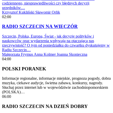
codziennego, niesprawiedliwości czy błędnych decyzji
urzędników…
Krzysztof Kukliński
Sławomir Orlik
02:00
RADIO SZCZECIN NA WIECZÓR
Szczecin, Polska, Europa, Świat - jak decyzje polityków i
naukowców oraz wydarzenia wpływają na otaczającą nas
rzeczywistość? O tym od poniedziałku do czwartku dyskutujemy w
Radiu Szczecin…
Małgorzata Frymus
Anna Kolmer
Joanna Skonieczna
04:00
POLSKI PORANEK
Informacje regionalne, informacje miejskie, prognoza pogody, dobra
muzyka, ciekawe audycje, świetna zabawa, konkursy, nagrody.
Słuchaj przez internet lub w województwie zachodniopomorskiem
(POLSKA)…
06:00
RADIO SZCZECIN NA DZIEŃ DOBRY