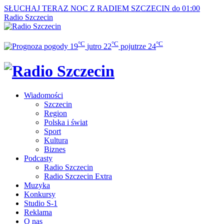
SŁUCHAJ TERAZ
NOC Z RADIEM SZCZECIN do 01:00
Radio Szczecin
°C
°C
°C
19
jutro
22
pojutrze
24
Wiadomości
Szczecin
Region
Polska i świat
Sport
Kultura
Biznes
Podcasty
Radio Szczecin
Radio Szczecin Extra
Muzyka
Konkursy
Studio S-1
Reklama
O nas