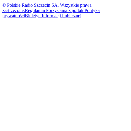
© Polskie Radio Szczecin SA. Wszystkie prawa
zastrzeżone.
Regulamin korzystania z portalu
Polityka
prywatności
Biuletyn Informacji Publicznej