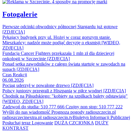
Fotogalerie
Pierwsze odcinki obwodnicy północnej Stargardu już gotowe
[ZDJĘCIA]
Pękający budynek przy ul. Hożej w coraz gorszym stanie.
Mieszkańcy: nadzór może podjąć decyzję o eksmisji [WIDEO,
ZDJĘCIA]
Fundacja Cancer Fighters przekazała 1 mln zł dla dziecięcej
onkologii w Szczecinie [ZDJĘCIA]
Ponad setka zawodników z całego świata startuje w zawodach na
supach [ZDJĘCIA]
Czas Reakcji
06.08.2026
Pociąg uderzył w powalone drzewo [ZDJĘCIA]
Polscy juniorzy przegrali z Hiszpanią w piłce wodnej [ZDJĘCIA]
Chodnik na Piłsudskiego: "kobiety na szpilkach balety odstawiają"
[WIDEO, ZDJĘCIA]
Zadzwoń do studia: 510 777 666
Czujny non stop: 510 777 222
Wyślij do nas wiadomość
Prognoza pogody
radioszczecin.pl
radioszczecinextra.pl
radioszczecin.tv
Biuletyn Informacji Publicznej
Posłuchaj teraz
Logowanie
DUŻA CZCIONKA
DUŻY
KONTRAST