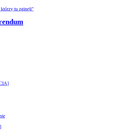
erendum
ĘCIA]
nie
]