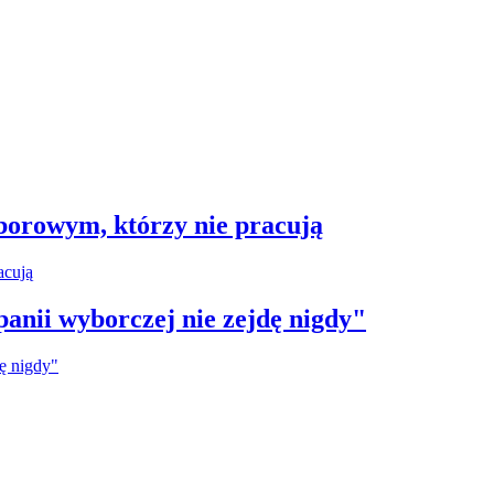
borowym, którzy nie pracują
anii wyborczej nie zejdę nigdy"