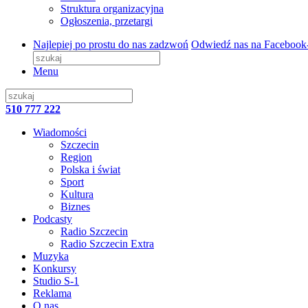
Struktura organizacyjna
Ogłoszenia, przetargi
Najlepiej po prostu do nas zadzwoń
Odwiedź nas na Facebook
Menu
510 777 222
Wiadomości
Szczecin
Region
Polska i świat
Sport
Kultura
Biznes
Podcasty
Radio Szczecin
Radio Szczecin Extra
Muzyka
Konkursy
Studio S-1
Reklama
O nas