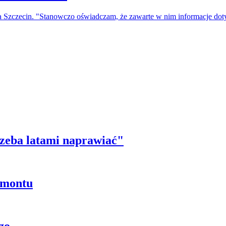
a Szczecin. "Stanowczo oświadczam, że zawarte w nim informacje do
trzeba latami naprawiać"
emontu
go