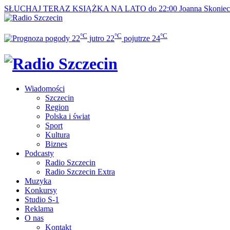
SŁUCHAJ TERAZ
KSIĄŻKA NA LATO do 22:00
Joanna Skonie
°C
°C
°C
22
jutro
22
pojutrze
24
Wiadomości
Szczecin
Region
Polska i świat
Sport
Kultura
Biznes
Podcasty
Radio Szczecin
Radio Szczecin Extra
Muzyka
Konkursy
Studio S-1
Reklama
O nas
Kontakt