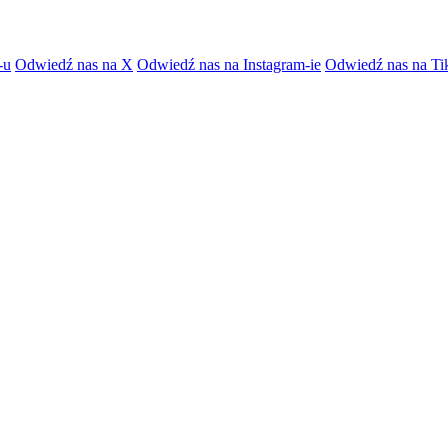
-u
Odwiedź nas na X
Odwiedź nas na Instagram-ie
Odwiedź nas na Ti