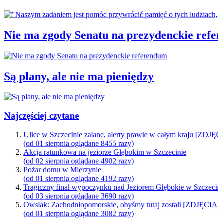
Nie ma zgody Senatu na prezydenckie ref
Są plany, ale nie ma pieniędzy
Najczęściej czytane
Ulice w Szczecinie zalane, alerty prawie w całym kraju [ZDJ
(od 01 sierpnia oglądane 8455 razy)
Akcja ratunkowa na jeziorze Głębokim w Szczecinie
(od 02 sierpnia oglądane 4902 razy)
Pożar domu w Mierzynie
(od 01 sierpnia oglądane 4192 razy)
Tragiczny finał wypoczynku nad Jeziorem Głębokie w Szczeci
(od 03 sierpnia oglądane 3690 razy)
Owsiak: Zachodniopomorskie, obyśmy tutaj zostali [ZDJĘCIA
(od 01 sierpnia oglądane 3082 razy)