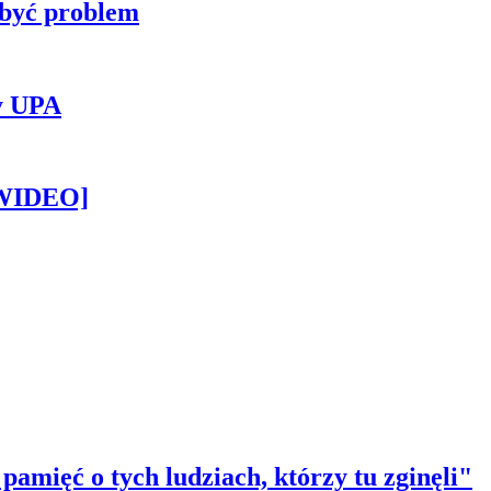
 być problem
y UPA
[WIDEO]
amięć o tych ludziach, którzy tu zginęli"