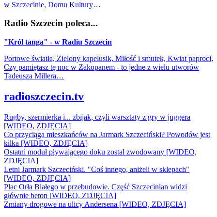
w Szczecinie, Domu Kultury…
Radio Szczecin poleca...
"Król tanga" - w Radiu Szczecin
Portowe światła, Zielony kapelusik, Miłość i smutek, Kwiat paproci,
Czy pamiętasz tę noc w Zakopanem - to jedne z wielu utworów
Tadeusza Millera…
radioszczecin.tv
Rugby, szermierka i... zbijak, czyli warsztaty z gry w juggera
[WIDEO, ZDJĘCIA]
Co przyciąga mieszkańców na Jarmark Szczeciński? Powodów jest
kilka [WIDEO, ZDJĘCIA]
Ostatni moduł pływającego doku został zwodowany [WIDEO,
ZDJĘCIA]
Letni Jarmark Szczeciński. "Coś innego, aniżeli w sklepach"
[WIDEO, ZDJĘCIA]
Plac Orła Białego w przebudowie. Część Szczecinian widzi
głównie beton [WIDEO, ZDJĘCIA]
Zmiany drogowe na ulicy Andersena [WIDEO, ZDJĘCIA]