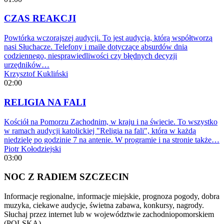
CZAS REAKCJI
Powtórka wczorajszej audycji. To jest audycja, którą współtworzą
nasi Słuchacze. Telefony i maile dotyczące absurdów dnia
codziennego, niesprawiedliwości czy błędnych decyzji
urzędników…
Krzysztof Kukliński
02:00
RELIGIA NA FALI
Kościół na Pomorzu Zachodnim, w kraju i na świecie. To wszystko
w ramach audycji katolickiej "Religia na fali", która w każdą
niedzielę po godzinie 7 na antenie. W programie i na stronie także…
Piotr Kołodziejski
03:00
NOC Z RADIEM SZCZECIN
Informacje regionalne, informacje miejskie, prognoza pogody, dobra
muzyka, ciekawe audycje, świetna zabawa, konkursy, nagrody.
Słuchaj przez internet lub w województwie zachodniopomorskiem
(POLSKA)…