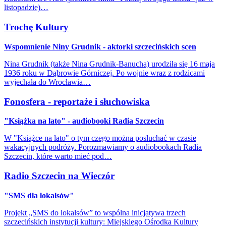
listopadzie)…
Trochę Kultury
Wspomnienie Niny Grudnik - aktorki szczecińskich scen
Nina Grudnik (także Nina Grudnik-Banucha) urodziła się 16 maja
1936 roku w Dąbrowie Górniczej. Po wojnie wraz z rodzicami
wyjechała do Wrocławia…
Fonosfera - reportaże i słuchowiska
"Książka na lato" - audiobooki Radia Szczecin
W "Książce na lato" o tym czego można posłuchać w czasie
wakacyjnych podróży. Porozmawiamy o audiobookach Radia
Szczecin, które warto mieć pod…
Radio Szczecin na Wieczór
"SMS dla lokalsów"
Projekt „SMS do lokalsów” to wspólna inicjatywa trzech
szczecińskich instytucji kultury: Miejskiego Ośrodka Kultury