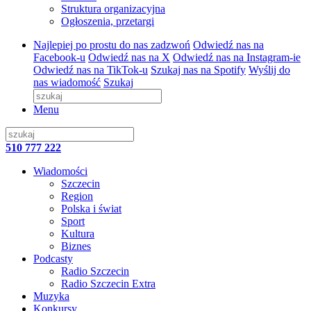
Struktura organizacyjna
Ogłoszenia, przetargi
Najlepiej po prostu do nas zadzwoń
Odwiedź nas na
Facebook-u
Odwiedź nas na X
Odwiedź nas na Instagram-ie
Odwiedź nas na TikTok-u
Szukaj nas na Spotify
Wyślij do
nas wiadomość
Szukaj
Menu
510 777 222
Wiadomości
Szczecin
Region
Polska i świat
Sport
Kultura
Biznes
Podcasty
Radio Szczecin
Radio Szczecin Extra
Muzyka
Konkursy