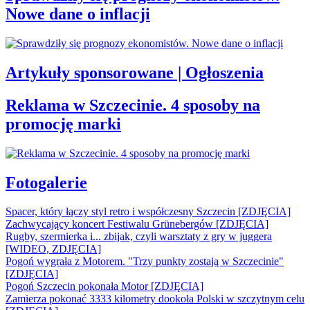
Nowe dane o inflacji
Artykuły sponsorowane | Ogłoszenia
Reklama w Szczecinie. 4 sposoby na
promocję marki
Fotogalerie
Spacer, który łączy styl retro i współczesny Szczecin [ZDJĘCIA]
Zachwycający koncert Festiwalu Grünebergów [ZDJĘCIA]
Rugby, szermierka i... zbijak, czyli warsztaty z gry w juggera
[WIDEO, ZDJĘCIA]
Pogoń wygrała z Motorem. "Trzy punkty zostają w Szczecinie"
[ZDJĘCIA]
Pogoń Szczecin pokonała Motor [ZDJĘCIA]
Zamierza pokonać 3333 kilometry dookoła Polski w szczytnym celu