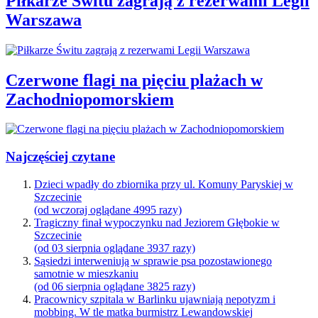
Piłkarze Świtu zagrają z rezerwami Legii
Warszawa
Czerwone flagi na pięciu plażach w
Zachodniopomorskiem
Najczęściej czytane
Dzieci wpadły do zbiornika przy ul. Komuny Paryskiej w
Szczecinie
(od wczoraj oglądane 4995 razy)
Tragiczny finał wypoczynku nad Jeziorem Głębokie w
Szczecinie
(od 03 sierpnia oglądane 3937 razy)
Sąsiedzi interweniują w sprawie psa pozostawionego
samotnie w mieszkaniu
(od 06 sierpnia oglądane 3825 razy)
Pracownicy szpitala w Barlinku ujawniają nepotyzm i
mobbing. W tle matka burmistrz Lewandowskiej