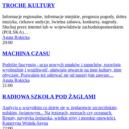
TROCHĘ KULTURY
Informacje regionalne, informacje miejskie, prognoza pogody, dobra
muzyka, ciekawe audycje, świetna zabawa, konkursy, nagrody.
Słuchaj przez internet lub w województwie zachodniopomorskiem
(POLSKA)…
Agata Rokicka
20:00
MACHINA CZASU
Podróże fascynują - uczą nowych smaków i zapachów, rozwijają
wyobraźnię i wrażliwość, ułatwiają otwarcie na inne kultury, inne
obyczaje. Pozwalają też oderwać się od naszej (nie zawsze…
Agata Rokicka
21:00
RADIOWA SZKOŁA POD ŻAGLAMI
Audycja o wszystkim co dzieje się w żeglarstwie szczecińskim,
polskim, światowym... Na jeziorach, morzach czy oceanach.
Regaty, turystyka żeglarska, wielkie rejsy i morskie opowieści.
Katarzyna Wolnik-Sayna
22:00