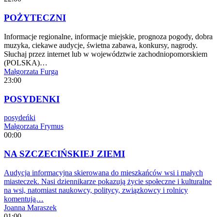
POŻYTECZNI
Informacje regionalne, informacje miejskie, prognoza pogody, dobra
muzyka, ciekawe audycje, świetna zabawa, konkursy, nagrody.
Słuchaj przez internet lub w województwie zachodniopomorskiem
(POLSKA)…
Małgorzata Furga
23:00
POSYDENKI
posydeńki
Małgorzata Frymus
00:00
NA SZCZECIŃSKIEJ ZIEMI
Audycja informacyjna skierowana do mieszkańców wsi i małych
miasteczek. Nasi dziennikarze pokazują życie społeczne i kulturalne
na wsi, natomiast naukowcy, politycy, związkowcy i rolnicy
komentują…
Joanna Maraszek
01:00