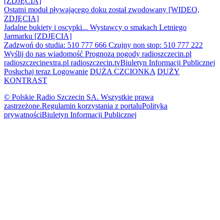
[ZDJĘCIA]
Ostatni moduł pływającego doku został zwodowany [WIDEO,
ZDJĘCIA]
Jadalne bukiety i oscypki... Wystawcy o smakach Letniego
Jarmarku [ZDJĘCIA]
Zadzwoń do studia: 510 777 666
Czujny non stop: 510 777 222
Wyślij do nas wiadomość
Prognoza pogody
radioszczecin.pl
radioszczecinextra.pl
radioszczecin.tv
Biuletyn Informacji Publicznej
Posłuchaj teraz
Logowanie
DUŻA CZCIONKA
DUŻY
KONTRAST
© Polskie Radio Szczecin SA. Wszystkie prawa
zastrzeżone.
Regulamin korzystania z portalu
Polityka
prywatności
Biuletyn Informacji Publicznej