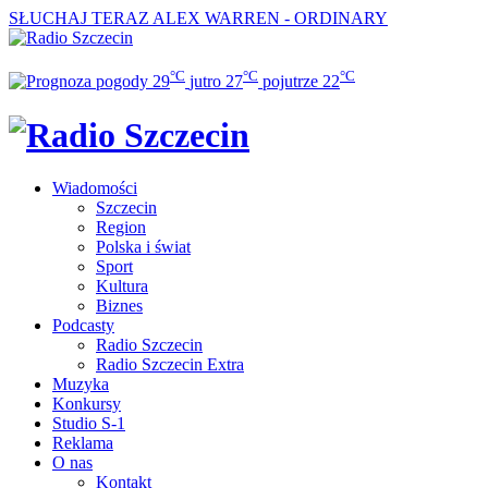
SŁUCHAJ TERAZ
ALEX WARREN - ORDINARY
°C
°C
°C
29
jutro
27
pojutrze
22
Wiadomości
Szczecin
Region
Polska i świat
Sport
Kultura
Biznes
Podcasty
Radio Szczecin
Radio Szczecin Extra
Muzyka
Konkursy
Studio S-1
Reklama
O nas
Kontakt