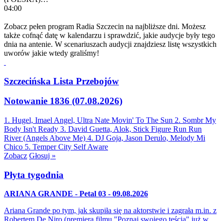
04:00
Zobacz pełen program Radia Szczecin na najbliższe dni. Możesz
także cofnąć datę w kalendarzu i sprawdzić, jakie audycje były tego
dnia na antenie. W scenariuszach audycji znajdziesz listę wszystkich
uworów jakie wtedy graliśmy!
Szczecińska Lista Przebojów
Notowanie 1836 (07.08.2026)
1. Hugel, Imael Angel, Ultra Nate
Movin' To The Sun
2. Sombr
My
Body Isn't Ready
3. David Guetta, Alok, Stick Figure
Run Run
River (Angels Above Me)
4. DJ Goja, Jason Derulo, Melody
Mi
Chico
5. Temper City
Self Aware
Zobacz
Głosuj »
Płyta tygodnia
ARIANA GRANDE - Petal 03 - 09.08.2026
Ariana Grande po tym, jak skupiła się na aktorstwie i zagrała m.in. z
Robertem De Niro (premiera filmu "Poznaj swojego teścia" już w