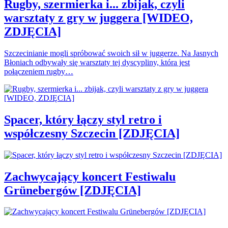
Rugby, szermierka i... zbijak, czyli
warsztaty z gry w juggera [WIDEO,
ZDJĘCIA]
Szczecinianie mogli spróbować swoich sił w juggerze. Na Jasnych
Błoniach odbywały się warsztaty tej dyscypliny, która jest
połączeniem rugby…
Spacer, który łączy styl retro i
współczesny Szczecin [ZDJĘCIA]
Zachwycający koncert Festiwalu
Grünebergów [ZDJĘCIA]