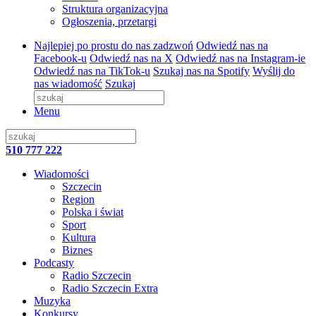
Struktura organizacyjna
Ogłoszenia, przetargi
Najlepiej po prostu do nas zadzwoń
Odwiedź nas na
Facebook-u
Odwiedź nas na X
Odwiedź nas na Instagram-ie
Odwiedź nas na TikTok-u
Szukaj nas na Spotify
Wyślij do
nas wiadomość
Szukaj
Menu
510 777 222
Wiadomości
Szczecin
Region
Polska i świat
Sport
Kultura
Biznes
Podcasty
Radio Szczecin
Radio Szczecin Extra
Muzyka
Konkursy