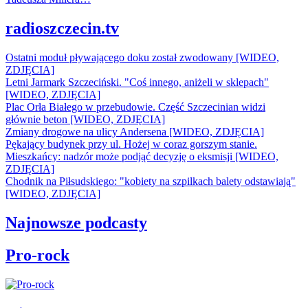
radioszczecin.tv
Ostatni moduł pływającego doku został zwodowany [WIDEO,
ZDJĘCIA]
Letni Jarmark Szczeciński. "Coś innego, aniżeli w sklepach"
[WIDEO, ZDJĘCIA]
Plac Orła Białego w przebudowie. Część Szczecinian widzi
głównie beton [WIDEO, ZDJĘCIA]
Zmiany drogowe na ulicy Andersena [WIDEO, ZDJĘCIA]
Pękający budynek przy ul. Hożej w coraz gorszym stanie.
Mieszkańcy: nadzór może podjąć decyzję o eksmisji [WIDEO,
ZDJĘCIA]
Chodnik na Piłsudskiego: "kobiety na szpilkach balety odstawiają"
[WIDEO, ZDJĘCIA]
Najnowsze podcasty
Pro-rock