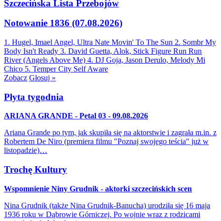
Szczecińska Lista Przebojów
Notowanie 1836 (07.08.2026)
1. Hugel, Imael Angel, Ultra Nate
Movin' To The Sun
2. Sombr
My
Body Isn't Ready
3. David Guetta, Alok, Stick Figure
Run Run
River (Angels Above Me)
4. DJ Goja, Jason Derulo, Melody
Mi
Chico
5. Temper City
Self Aware
Zobacz
Głosuj »
Płyta tygodnia
ARIANA GRANDE - Petal 03 - 09.08.2026
Ariana Grande po tym, jak skupiła się na aktorstwie i zagrała m.in. z
Robertem De Niro (premiera filmu "Poznaj swojego teścia" już w
listopadzie)…
Trochę Kultury
Wspomnienie Niny Grudnik - aktorki szczecińskich scen
Nina Grudnik (także Nina Grudnik-Banucha) urodziła się 16 maja
1936 roku w Dąbrowie Górniczej. Po wojnie wraz z rodzicami