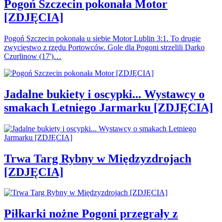
Pogoń Szczecin pokonała Motor
[ZDJĘCIA]
Pogoń Szczecin pokonała u siebie Motor Lublin 3:1. To drugie
zwycięstwo z rzędu Portowców. Gole dla Pogoni strzelili Darko
Czurlinow (17')…
Jadalne bukiety i oscypki... Wystawcy o
smakach Letniego Jarmarku [ZDJĘCIA]
Trwa Targ Rybny w Międzyzdrojach
[ZDJĘCIA]
Piłkarki nożne Pogoni przegrały z