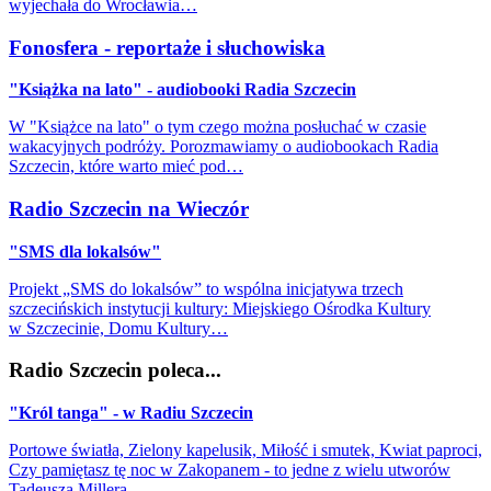
wyjechała do Wrocławia…
Fonosfera - reportaże i słuchowiska
"Książka na lato" - audiobooki Radia Szczecin
W "Książce na lato" o tym czego można posłuchać w czasie
wakacyjnych podróży. Porozmawiamy o audiobookach Radia
Szczecin, które warto mieć pod…
Radio Szczecin na Wieczór
"SMS dla lokalsów"
Projekt „SMS do lokalsów” to wspólna inicjatywa trzech
szczecińskich instytucji kultury: Miejskiego Ośrodka Kultury
w Szczecinie, Domu Kultury…
Radio Szczecin poleca...
"Król tanga" - w Radiu Szczecin
Portowe światła, Zielony kapelusik, Miłość i smutek, Kwiat paproci,
Czy pamiętasz tę noc w Zakopanem - to jedne z wielu utworów
Tadeusza Millera…