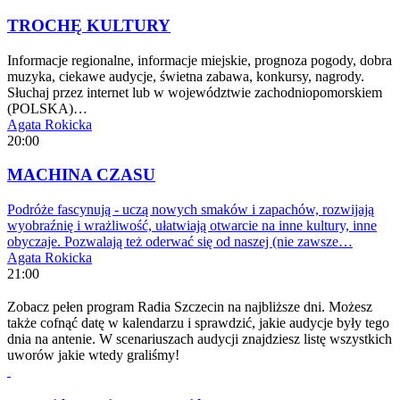
TROCHĘ KULTURY
Informacje regionalne, informacje miejskie, prognoza pogody, dobra
muzyka, ciekawe audycje, świetna zabawa, konkursy, nagrody.
Słuchaj przez internet lub w województwie zachodniopomorskiem
(POLSKA)…
Agata Rokicka
20:00
MACHINA CZASU
Podróże fascynują - uczą nowych smaków i zapachów, rozwijają
wyobraźnię i wrażliwość, ułatwiają otwarcie na inne kultury, inne
obyczaje. Pozwalają też oderwać się od naszej (nie zawsze…
Agata Rokicka
21:00
Zobacz pełen program Radia Szczecin na najbliższe dni. Możesz
także cofnąć datę w kalendarzu i sprawdzić, jakie audycje były tego
dnia na antenie. W scenariuszach audycji znajdziesz listę wszystkich
uworów jakie wtedy graliśmy!