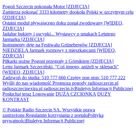
Pogoń Szczecin pokonała Motor [ZDJĘCIA]
Zamierza pokonać 3333 kilometry dookoła Polski w szczytnym celu
[ZDJĘCIA]
Ostatni moduł pływającego doku został zwodowany [WIDEO,
ZDJĘCIA]
Jadalne bukiety i oscypki... Wystawcy o smakach Letniego
Jarmarku [ZDJĘCIA]
Instrumenty dęte na Festiwalu Grünebergów [ZDJĘCIA]
NIEDZIELA Jarmark rozmowy z mieszkancami [WIDEO,
ZDJĘCIA]
Piłkarki nożne Pogoni przegrały z Górnikiem [ZDJĘCIA]
Letni Jarmark Szczeciński. "Coś innego, aniżeli w sklepach"
[WIDEO, ZDJĘCIA]
Zadzwoń do studia: 510 777 666
Czujny non stop: 510 777 222
Wyślij do nas wiadomość
Prognoza pogody
radioszczecin.pl
radioszczecinextra.pl
radioszczecin.tv
Biuletyn Informacji Publicznej
Posłuchaj teraz
Logowanie
DUŻA CZCIONKA
DUŻY
KONTRAST
© Polskie Radio Szczecin SA. Wszystkie prawa
zastrzeżone.
Regulamin korzystania z portalu
Polityka
prywatności
Biuletyn Informacji Publicznej