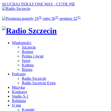
SŁUCHAJ TERAZ
ONE WAY - CUTIE PIE
°C
°C
°C
19
jutro
30
pojutrze
32
Wiadomości
Szczecin
Region
Polska i świat
Sport
Kultura
Biznes
Podcasty
Radio Szczecin
Radio Szczecin Extra
Muzyka
Konkursy
Studio S-1
Reklama
O nas
Kontakt