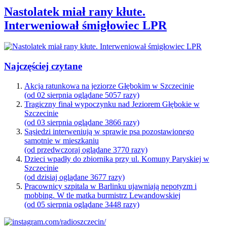
Nastolatek miał rany kłute.
Interweniował śmigłowiec LPR
Najczęściej czytane
Akcja ratunkowa na jeziorze Głębokim w Szczecinie
(od 02 sierpnia oglądane 5057 razy)
Tragiczny finał wypoczynku nad Jeziorem Głębokie w
Szczecinie
(od 03 sierpnia oglądane 3866 razy)
Sąsiedzi interweniują w sprawie psa pozostawionego
samotnie w mieszkaniu
(od przedwczoraj oglądane 3770 razy)
Dzieci wpadły do zbiornika przy ul. Komuny Paryskiej w
Szczecinie
(od dzisiaj oglądane 3677 razy)
Pracownicy szpitala w Barlinku ujawniają nepotyzm i
mobbing. W tle matka burmistrz Lewandowskiej
(od 05 sierpnia oglądane 3448 razy)