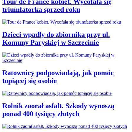
Tour de France kobiet. Wycofała się
triumfatorka sprzed roku
Dzieci wpadły do zbiornika przy ul.
Komuny Paryskiej w Szczecinie
Ratownicy podpowiadają, jak pomóc
topiącej się osobie
Rolnik zaorał asfalt. Szkody wynoszą
ponad 400 tysięcy złotych