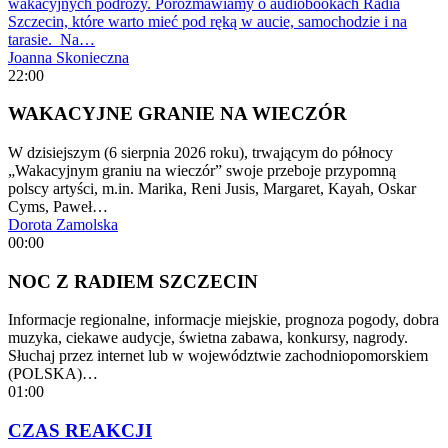
wakacyjnych podróży. Porozmawiamy o audiobookach Radia
Szczecin, które warto mieć pod ręką w aucie, samochodzie i na
tarasie. Na…
Joanna Skonieczna
22:00
WAKACYJNE GRANIE NA WIECZÓR
W dzisiejszym (6 sierpnia 2026 roku), trwającym do północy
„Wakacyjnym graniu na wieczór” swoje przeboje przypomną
polscy artyści, m.in. Marika, Reni Jusis, Margaret, Kayah, Oskar
Cyms, Paweł…
Dorota Zamolska
00:00
NOC Z RADIEM SZCZECIN
Informacje regionalne, informacje miejskie, prognoza pogody, dobra
muzyka, ciekawe audycje, świetna zabawa, konkursy, nagrody.
Słuchaj przez internet lub w województwie zachodniopomorskiem
(POLSKA)…
01:00
CZAS REAKCJI