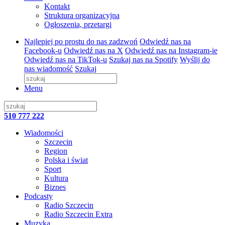
Kontakt
Struktura organizacyjna
Ogłoszenia, przetargi
Najlepiej po prostu do nas zadzwoń
Odwiedź nas na
Facebook-u
Odwiedź nas na X
Odwiedź nas na Instagram-ie
Odwiedź nas na TikTok-u
Szukaj nas na Spotify
Wyślij do
nas wiadomość
Szukaj
Menu
510 777 222
Wiadomości
Szczecin
Region
Polska i świat
Sport
Kultura
Biznes
Podcasty
Radio Szczecin
Radio Szczecin Extra
Muzyka