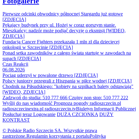
Fotogalerie
Pierwsze odcinki obwodnicy północnej Stargardu już gotowe
[ZDJĘCIA]
Pękający budynek przy ul. Hożej w coraz gorszym stanie.
Mieszkańcy: nadzór może podjąć decyzję o eksmisji [WIDEO,
ZDJĘCIA]
Fundacja Cancer Fighters przekazała 1 mln zł dla dziecięcej
onkologii w Szczecinie [ZDJĘCIA]
Ponad setka zawodników z całego świata startuje w zawodach na
supach [ZDJĘCIA]
Czas Reakcji
06.08.2026
Pociąg uderzył w powalone drzewo [ZDJĘCIA]
Polscy juniorzy przegrali z Hiszpanią w piłce wodnej [ZDJĘCIA]
Chodnik na Piłsudskiego: "kobiety na szpilkach balety odstawiają"
[WIDEO, ZDJĘCIA]
Zadzwoń do studia: 510 777 666
Czujny non stop: 510 777 222
Wyślij do nas wiadomość
Prognoza pogody
radioszczecin.pl
radioszczecinextra.pl
radioszczecin.tv
Biuletyn Informacji Publicznej
Posłuchaj teraz
Logowanie
DUŻA CZCIONKA
DUŻY
KONTRAST
© Polskie Radio Szczecin SA. Wszystkie prawa
zastrzeżone.
Regulamin korzystania z portalu
Polityka