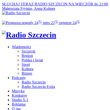
SŁUCHAJ TERAZ
RADIO SZCZECIN NA WIECZÓR do 21:00
Małgorzata Frymus, Anna Kolmer
°C
°C
°C
24
jutro
22
pojutrze
24
Wiadomości
Szczecin
Region
Polska i świat
Sport
Kultura
Biznes
Podcasty
Radio Szczecin
Radio Szczecin Extra
Muzyka
Konkursy
Studio S-1
Reklama
O nas