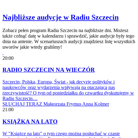
Najbliższe audycje w Radiu Szczecin
Zobacz pełen program Radia Szczecin na najbliższe dni. Możesz
także cofnąć datę w kalendarzu i sprawdzić, jakie audycje były tego
dnia na antenie. W scenariuszach audycji znajdziesz listę wszystkich
uworów jakie wtedy graliśmy!
20:00
RADIO SZCZECIN NA WIECZÓR
Szczecin, Polska, Europa, Świat - jak decyzje polityków i
naukowców oraz wydarzenia wpływają na otaczającą nas
rzeczywistość? O tym od poniedziałku do czwartku dyskutujemy w
Radiu Szczecin…
SŁUCHAJ TERAZ
Małgorzata Frymus
Anna Kolmer
21:00
KSIĄŻKA NA LATO
W "Książce na lato" o tym czego można posłuchać w czasie