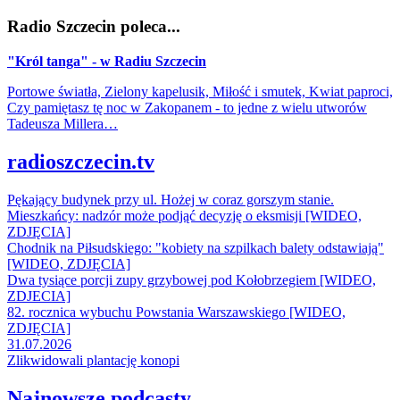
Radio Szczecin poleca...
"Król tanga" - w Radiu Szczecin
Portowe światła, Zielony kapelusik, Miłość i smutek, Kwiat paproci,
Czy pamiętasz tę noc w Zakopanem - to jedne z wielu utworów
Tadeusza Millera…
radioszczecin.tv
Pękający budynek przy ul. Hożej w coraz gorszym stanie.
Mieszkańcy: nadzór może podjąć decyzję o eksmisji [WIDEO,
ZDJĘCIA]
Chodnik na Piłsudskiego: "kobiety na szpilkach balety odstawiają"
[WIDEO, ZDJĘCIA]
Dwa tysiące porcji zupy grzybowej pod Kołobrzegiem [WIDEO,
ZDJECIA]
82. rocznica wybuchu Powstania Warszawskiego [WIDEO,
ZDJĘCIA]
31.07.2026
Zlikwidowali plantację konopi
Najnowsze podcasty