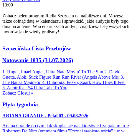
13:00
Zobacz pełen program Radia Szczecin na najbliższe dni. Możesz
także cofnąć datę w kalendarzu i sprawdzić, jakie audycje były tego
dnia na antenie. W scenariuszach audycji znajdziesz listę wszystkich
uworów jakie wtedy graliśmy!
Szczecińska Lista Przebojów
Notowanie 1835 (31.07.2026)
1. Hugel, Imael Angel, Ultra Nate
Movin' To The Sun
2. David
Guetta, Alok, Stick Figure
Run Run River (Angels Above Me)
3.
The Bausa
Magnetic
4. Dubdogz, Fezzo, Zaark
How Does It Feel
5. Anotr feat. 54 Ultra
Talk To You
Zobacz
Głosuj »
Płyta tygodnia
ARIANA GRANDE - Petal 03 - 09.08.2026
Ariana Grande po tym, jak skupiła się na aktorstwie i zagrała m.in. z
Robertem De Niro (premiera filmu "Poznaj swojego teścia" już w