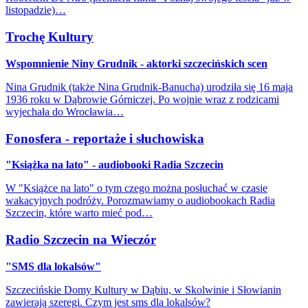
listopadzie)…
Trochę Kultury
Wspomnienie Niny Grudnik - aktorki szczecińskich scen
Nina Grudnik (także Nina Grudnik-Banucha) urodziła się 16 maja
1936 roku w Dąbrowie Górniczej. Po wojnie wraz z rodzicami
wyjechała do Wrocławia…
Fonosfera - reportaże i słuchowiska
"Książka na lato" - audiobooki Radia Szczecin
W "Książce na lato" o tym czego można posłuchać w czasie
wakacyjnych podróży. Porozmawiamy o audiobookach Radia
Szczecin, które warto mieć pod…
Radio Szczecin na Wieczór
"SMS dla lokalsów"
Szczecińskie Domy Kultury w Dąbiu, w Skolwinie i Słowianin
zawierają szeregi. Czym jest sms dla lokalsów?