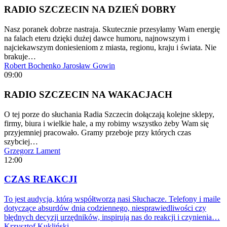
RADIO SZCZECIN NA DZIEŃ DOBRY
Nasz poranek dobrze nastraja. Skutecznie przesyłamy Wam energię
na falach eteru dzięki dużej dawce humoru, najnowszym i
najciekawszym doniesieniom z miasta, regionu, kraju i świata. Nie
brakuje…
Robert Bochenko
Jarosław Gowin
09:00
RADIO SZCZECIN NA WAKACJACH
O tej porze do słuchania Radia Szczecin dołączają kolejne sklepy,
firmy, biura i wielkie hale, a my robimy wszystko żeby Wam się
przyjemniej pracowało. Gramy przeboje przy których czas
szybciej…
Grzegorz Lament
12:00
CZAS REAKCJI
To jest audycja, którą współtworzą nasi Słuchacze. Telefony i maile
dotyczące absurdów dnia codziennego, niesprawiedliwości czy
błędnych decyzji urzędników, inspirują nas do reakcji i czynienia…
Krzysztof Kukliński