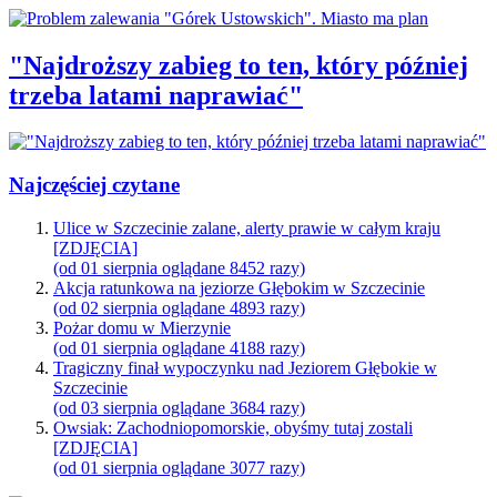
"Najdroższy zabieg to ten, który później
trzeba latami naprawiać"
Najczęściej czytane
Ulice w Szczecinie zalane, alerty prawie w całym kraju
[ZDJĘCIA]
(od 01 sierpnia oglądane 8452 razy)
Akcja ratunkowa na jeziorze Głębokim w Szczecinie
(od 02 sierpnia oglądane 4893 razy)
Pożar domu w Mierzynie
(od 01 sierpnia oglądane 4188 razy)
Tragiczny finał wypoczynku nad Jeziorem Głębokie w
Szczecinie
(od 03 sierpnia oglądane 3684 razy)
Owsiak: Zachodniopomorskie, obyśmy tutaj zostali
[ZDJĘCIA]
(od 01 sierpnia oglądane 3077 razy)