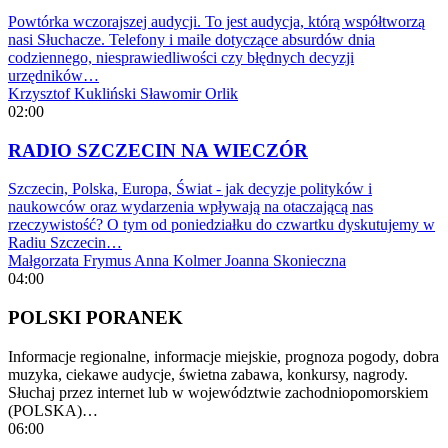
Powtórka wczorajszej audycji. To jest audycja, którą współtworzą
nasi Słuchacze. Telefony i maile dotyczące absurdów dnia
codziennego, niesprawiedliwości czy błędnych decyzji
urzędników…
Krzysztof Kukliński
Sławomir Orlik
02:00
RADIO SZCZECIN NA WIECZÓR
Szczecin, Polska, Europa, Świat - jak decyzje polityków i
naukowców oraz wydarzenia wpływają na otaczającą nas
rzeczywistość? O tym od poniedziałku do czwartku dyskutujemy w
Radiu Szczecin…
Małgorzata Frymus
Anna Kolmer
Joanna Skonieczna
04:00
POLSKI PORANEK
Informacje regionalne, informacje miejskie, prognoza pogody, dobra
muzyka, ciekawe audycje, świetna zabawa, konkursy, nagrody.
Słuchaj przez internet lub w województwie zachodniopomorskiem
(POLSKA)…
06:00