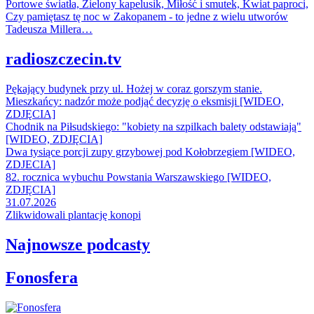
Portowe światła, Zielony kapelusik, Miłość i smutek, Kwiat paproci,
Czy pamiętasz tę noc w Zakopanem - to jedne z wielu utworów
Tadeusza Millera…
radioszczecin.tv
Pękający budynek przy ul. Hożej w coraz gorszym stanie.
Mieszkańcy: nadzór może podjąć decyzję o eksmisji [WIDEO,
ZDJĘCIA]
Chodnik na Piłsudskiego: "kobiety na szpilkach balety odstawiają"
[WIDEO, ZDJĘCIA]
Dwa tysiące porcji zupy grzybowej pod Kołobrzegiem [WIDEO,
ZDJECIA]
82. rocznica wybuchu Powstania Warszawskiego [WIDEO,
ZDJĘCIA]
31.07.2026
Zlikwidowali plantację konopi
Najnowsze podcasty
Fonosfera