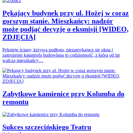
Pękający budynek przy ul. Hożej w coraz
gorszym stanie. Mieszkańcy: nadzór
może podjąć decyzję o eksmisji [WIDEO,
ZDJĘCIA]
Pęknięte ściany, krzywa podłoga, niezamykające się okna i
zagrożenie katastrofą budowlaną to codzienność, z którą od lat
walczą mieszkańcy…
Zabytkowe kamienice przy Kolumba do
remontu
Sukces szczecińskiego Teatru