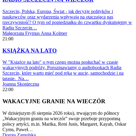
Szczecin, Polska, Europa, Świat - jak decyzje polityków i
naukowców oraz wydarzenia wpływają na otaczającą nas
rzeczywistość? O tym od poniedziałku do czwartku dyskutujemy w
Radiu Szczecin…
Małgorzata Frymus
Anna Kolmer
21:00
KSIĄŻKA NA LATO
W "Książce na lato" o tym czego można posłuchać w czasie
wakacyjnych podróży. Porozmawiamy o audiobookach Radia
Szczecin, które warto mieć pod ręką w aucie, samochodzie i na
tarasie. Na…
Joanna Skonieczna
22:00
WAKACYJNE GRANIE NA WIECZÓR
W dzisiejszym (6 sierpnia 2026 roku), trwającym do północy
„Wakacyjnym graniu na wieczór” swoje przeboje przypomną
polscy artyści, m.in. Marika, Reni Jusis, Margaret, Kayah, Oskar
Cyms, Paweł…
Dorota Zamolska