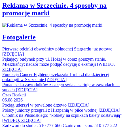
Reklama w Szczecinie. 4 sposoby na
promocję marki
Fotogalerie
Pierwsze odcinki obwodnicy północnej Stargardu już gotowe
[ZDJĘCIA]
Pękający budynek przy ul. Hożej w coraz gorszym stanie.
Mieszkańcy: nadzór może podjąć decyzję o eksmisji [WIDEO,
ZDJĘCIA]
Fundacja Cancer Fighters przekazała 1 mln zł dla dziecięcej
onkologii w Szczecinie [ZDJĘCIA]
Ponad setka zawodników z całego świata startuje w zawodach na
supach [ZDJĘCIA]
Czas Reakcji
06.08.2026
Pociąg uderzył w powalone drzewo [ZDJĘCIA]
Polscy juniorzy przegrali z Hiszpanią w piłce wodnej [ZDJĘCIA]
Chodnik na Piłsudskiego: "kobiety na szpilkach balety odstawiają"
[WIDEO, ZDJĘCIA]
Zadzwoń do studia: 510 777 666
Czujny non stop: 510 777 222