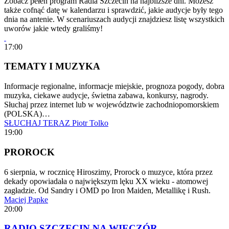
Zobacz pełen program Radia Szczecin na najbliższe dni. Możesz
także cofnąć datę w kalendarzu i sprawdzić, jakie audycje były tego
dnia na antenie. W scenariuszach audycji znajdziesz listę wszystkich
uworów jakie wtedy graliśmy!
17:00
TEMATY I MUZYKA
Informacje regionalne, informacje miejskie, prognoza pogody, dobra
muzyka, ciekawe audycje, świetna zabawa, konkursy, nagrody.
Słuchaj przez internet lub w województwie zachodniopomorskiem
(POLSKA)…
SŁUCHAJ TERAZ
Piotr Tolko
19:00
PROROCK
6 sierpnia, w rocznicę Hiroszimy, Prorock o muzyce, która przez
dekady opowiadała o największym lęku XX wieku - atomowej
zagładzie. Od Sandry i OMD po Iron Maiden, Metallikę i Rush.
Maciej Papke
20:00
RADIO SZCZECIN NA WIECZÓR