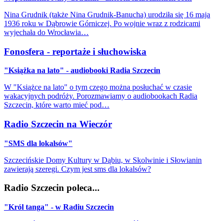
Nina Grudnik (także Nina Grudnik-Banucha) urodziła się 16 maja
1936 roku w Dąbrowie Górniczej. Po wojnie wraz z rodzicami
wyjechała do Wrocławia…
Fonosfera - reportaże i słuchowiska
"Książka na lato" - audiobooki Radia Szczecin
W "Książce na lato" o tym czego można posłuchać w czasie
wakacyjnych podróży. Porozmawiamy o audiobookach Radia
Szczecin, które warto mieć pod…
Radio Szczecin na Wieczór
"SMS dla lokalsów"
Szczecińskie Domy Kultury w Dąbiu, w Skolwinie i Słowianin
zawierają szeregi. Czym jest sms dla lokalsów?
Radio Szczecin poleca...
"Król tanga" - w Radiu Szczecin