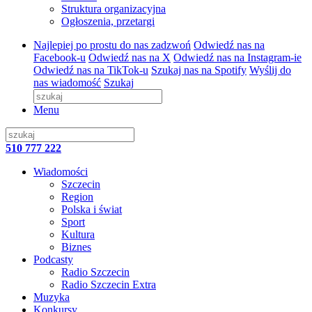
Struktura organizacyjna
Ogłoszenia, przetargi
Najlepiej po prostu do nas zadzwoń
Odwiedź nas na
Facebook-u
Odwiedź nas na X
Odwiedź nas na Instagram-ie
Odwiedź nas na TikTok-u
Szukaj nas na Spotify
Wyślij do
nas wiadomość
Szukaj
Menu
510 777 222
Wiadomości
Szczecin
Region
Polska i świat
Sport
Kultura
Biznes
Podcasty
Radio Szczecin
Radio Szczecin Extra
Muzyka
Konkursy