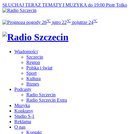
SŁUCHAJ TERAZ
TEMATY I MUZYKA do 19:00
Piotr Tolko
°C
°C
°C
26
jutro
22
pojutrze
24
Wiadomości
Szczecin
Region
Polska i świat
Sport
Kultura
Biznes
Podcasty
Radio Szczecin
Radio Szczecin Extra
Muzyka
Konkursy
Studio S-1
Reklama
O nas
Kontakt