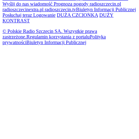
Wyślij do nas wiadomość
Prognoza pogody
radioszczecin.pl
radioszczecinextra.pl
radioszczecin.tv
Biuletyn Informacji Publicznej
Posłuchaj teraz
Logowanie
DUŻA CZCIONKA
DUŻY
KONTRAST
© Polskie Radio Szczecin SA. Wszystkie prawa
zastrzeżone.
Regulamin korzystania z portalu
Polityka
prywatności
Biuletyn Informacji Publicznej