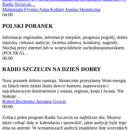
Radiu Szczecin…
Małgorzata Frymus
Anna Kolmer
Joanna Skonieczna
04:00
POLSKI PORANEK
Informacje regionalne, informacje miejskie, prognoza pogody, dobra
muzyka, ciekawe audycje, świetna zabawa, konkursy, nagrody.
Słuchaj przez internet lub w województwie zachodniopomorskiem
(POLSKA)…
06:00
RADIO SZCZECIN NA DZIEŃ DOBRY
Nasz poranek dobrze nastraja. Skutecznie przesyłamy Wam energię
na falach eteru dzięki dużej dawce humoru, najnowszym i
najciekawszym doniesieniom z miasta, regionu, kraju i świata. Nie
brakuje…
Robert Bochenko
Jarosław Gowin
09:00
Zobacz pełen program Radia Szczecin na najbliższe dni. Możesz
także cofnąć datę w kalendarzu i sprawdzić, jakie audycje były tego
dnia na antenie. W scenariuszach audycji znajdziesz listę wszystkich