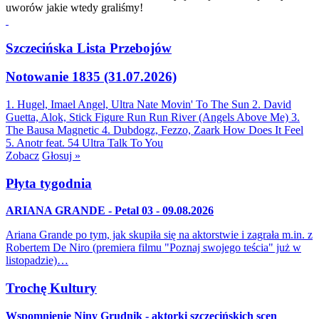
uworów jakie wtedy graliśmy!
Szczecińska Lista Przebojów
Notowanie 1835 (31.07.2026)
1. Hugel, Imael Angel, Ultra Nate
Movin' To The Sun
2. David
Guetta, Alok, Stick Figure
Run Run River (Angels Above Me)
3.
The Bausa
Magnetic
4. Dubdogz, Fezzo, Zaark
How Does It Feel
5. Anotr feat. 54 Ultra
Talk To You
Zobacz
Głosuj »
Płyta tygodnia
ARIANA GRANDE - Petal 03 - 09.08.2026
Ariana Grande po tym, jak skupiła się na aktorstwie i zagrała m.in. z
Robertem De Niro (premiera filmu "Poznaj swojego teścia" już w
listopadzie)…
Trochę Kultury
Wspomnienie Niny Grudnik - aktorki szczecińskich scen