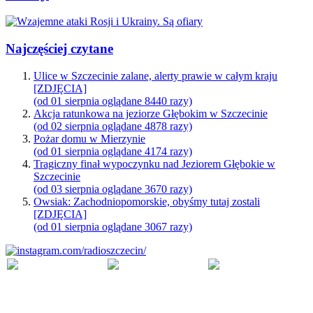
Najczęściej czytane
Ulice w Szczecinie zalane, alerty prawie w całym kraju
[ZDJĘCIA]
(od 01 sierpnia oglądane 8440 razy)
Akcja ratunkowa na jeziorze Głębokim w Szczecinie
(od 02 sierpnia oglądane 4878 razy)
Pożar domu w Mierzynie
(od 01 sierpnia oglądane 4174 razy)
Tragiczny finał wypoczynku nad Jeziorem Głębokie w
Szczecinie
(od 03 sierpnia oglądane 3670 razy)
Owsiak: Zachodniopomorskie, obyśmy tutaj zostali
[ZDJĘCIA]
(od 01 sierpnia oglądane 3067 razy)