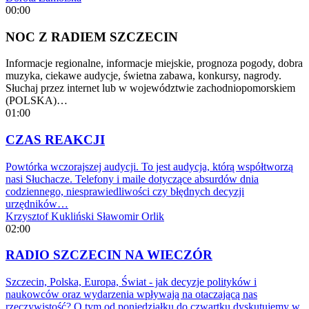
00:00
NOC Z RADIEM SZCZECIN
Informacje regionalne, informacje miejskie, prognoza pogody, dobra
muzyka, ciekawe audycje, świetna zabawa, konkursy, nagrody.
Słuchaj przez internet lub w województwie zachodniopomorskiem
(POLSKA)…
01:00
CZAS REAKCJI
Powtórka wczorajszej audycji. To jest audycja, którą współtworzą
nasi Słuchacze. Telefony i maile dotyczące absurdów dnia
codziennego, niesprawiedliwości czy błędnych decyzji
urzędników…
Krzysztof Kukliński
Sławomir Orlik
02:00
RADIO SZCZECIN NA WIECZÓR
Szczecin, Polska, Europa, Świat - jak decyzje polityków i
naukowców oraz wydarzenia wpływają na otaczającą nas
rzeczywistość? O tym od poniedziałku do czwartku dyskutujemy w