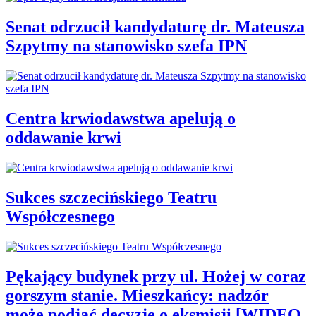
Senat odrzucił kandydaturę dr. Mateusza
Szpytmy na stanowisko szefa IPN
Centra krwiodawstwa apelują o
oddawanie krwi
Sukces szczecińskiego Teatru
Współczesnego
Pękający budynek przy ul. Hożej w coraz
gorszym stanie. Mieszkańcy: nadzór
może podjąć decyzję o eksmisji [WIDEO,