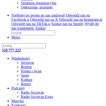
Struktura organizacyjna
Ogłoszenia, przetargi
Najlepiej po prostu do nas zadzwoń
Odwiedź nas na
Facebook-u
Odwiedź nas na X
Odwiedź nas na Instagram-ie
Odwiedź nas na TikTok-u
Szukaj nas na Spotify
Wyślij do
nas wiadomość
Szukaj
Menu
510 777 222
Wiadomości
Szczecin
Region
Polska i świat
Sport
Kultura
Biznes
Podcasty
Radio Szczecin
Radio Szczecin Extra
Muzyka
Konkursy