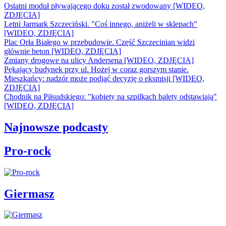
Ostatni moduł pływającego doku został zwodowany [WIDEO,
ZDJĘCIA]
Letni Jarmark Szczeciński. "Coś innego, aniżeli w sklepach"
[WIDEO, ZDJĘCIA]
Plac Orła Białego w przebudowie. Część Szczecinian widzi
głównie beton [WIDEO, ZDJĘCIA]
Zmiany drogowe na ulicy Andersena [WIDEO, ZDJĘCIA]
Pękający budynek przy ul. Hożej w coraz gorszym stanie.
Mieszkańcy: nadzór może podjąć decyzję o eksmisji [WIDEO,
ZDJĘCIA]
Chodnik na Piłsudskiego: "kobiety na szpilkach balety odstawiają"
[WIDEO, ZDJĘCIA]
Najnowsze podcasty
Pro-rock
Giermasz