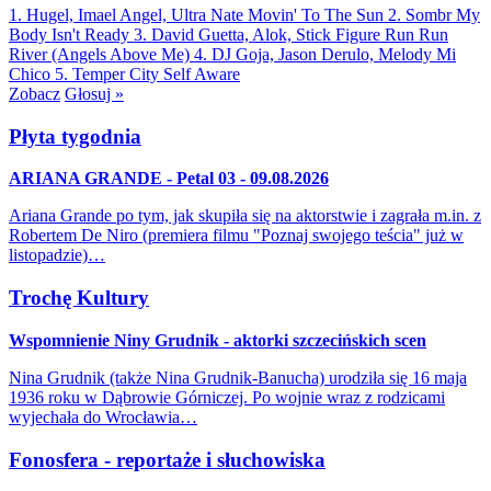
1. Hugel, Imael Angel, Ultra Nate
Movin' To The Sun
2. Sombr
My
Body Isn't Ready
3. David Guetta, Alok, Stick Figure
Run Run
River (Angels Above Me)
4. DJ Goja, Jason Derulo, Melody
Mi
Chico
5. Temper City
Self Aware
Zobacz
Głosuj »
Płyta tygodnia
ARIANA GRANDE - Petal 03 - 09.08.2026
Ariana Grande po tym, jak skupiła się na aktorstwie i zagrała m.in. z
Robertem De Niro (premiera filmu "Poznaj swojego teścia" już w
listopadzie)…
Trochę Kultury
Wspomnienie Niny Grudnik - aktorki szczecińskich scen
Nina Grudnik (także Nina Grudnik-Banucha) urodziła się 16 maja
1936 roku w Dąbrowie Górniczej. Po wojnie wraz z rodzicami
wyjechała do Wrocławia…
Fonosfera - reportaże i słuchowiska