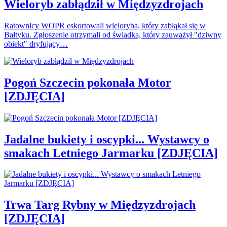
Wieloryb zabłądził w Międzyzdrojach
Ratownicy WOPR eskortowali wieloryba, który zabłąkał się w
Bałtyku. Zgłoszenie otrzymali od świadka, który zauważył "dziwny
obiekt" dryfujący…
Pogoń Szczecin pokonała Motor
[ZDJĘCIA]
Jadalne bukiety i oscypki... Wystawcy o
smakach Letniego Jarmarku [ZDJĘCIA]
Trwa Targ Rybny w Międzyzdrojach
[ZDJĘCIA]