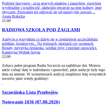
Podróże fascynują - uczą nowych smaków i zapachów, rozwijają
wyobraźnię i wrażliwość, ułatwiają otwarcie na inne kultury, inne
obyczaje. Pozwalają też oderwać się od naszej (nie zawsze…
Agata Rokicka
21:00
RADIOWA SZKOŁA POD ŻAGLAMI
Audycja o wszystkim co dzieje się w żeglarstwie szczecińskim,
polskim, światowym... Na jeziorach, morzach czy oceanach.
Regaty, turystyka żeglarska, wielkie rejsy i morskie opowieści.
Katarzyna Wolnik-Sayna
22:00
Zobacz pełen program Radia Szczecin na najbliższe dni. Możesz
także cofnąć datę w kalendarzu i sprawdzić, jakie audycje były tego
dnia na antenie. W scenariuszach audycji znajdziesz listę wszystkich
uworów jakie wtedy graliśmy!
Szczecińska Lista Przebojów
Notowanie 1836 (07.08.2026)