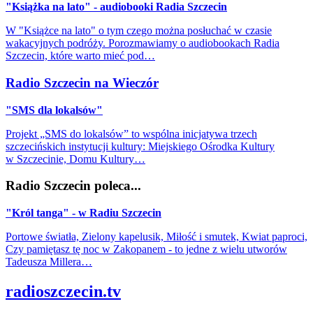
"Książka na lato" - audiobooki Radia Szczecin
W "Książce na lato" o tym czego można posłuchać w czasie
wakacyjnych podróży. Porozmawiamy o audiobookach Radia
Szczecin, które warto mieć pod…
Radio Szczecin na Wieczór
"SMS dla lokalsów"
Projekt „SMS do lokalsów” to wspólna inicjatywa trzech
szczecińskich instytucji kultury: Miejskiego Ośrodka Kultury
w Szczecinie, Domu Kultury…
Radio Szczecin poleca...
"Król tanga" - w Radiu Szczecin
Portowe światła, Zielony kapelusik, Miłość i smutek, Kwiat paproci,
Czy pamiętasz tę noc w Zakopanem - to jedne z wielu utworów
Tadeusza Millera…
radioszczecin.tv