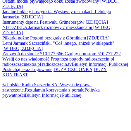
Ostatni moduł pływającego doku został zwodowany [WIDEO,
ZDJĘCIA]
Jadalne bukiety i oscypki... Wystawcy o smakach Letniego
Jarmarku [ZDJĘCIA]
Instrumenty dęte na Festiwalu Grünebergów [ZDJĘCIA]
NIEDZIELA Jarmark rozmowy z mieszkancami [WIDEO,
ZDJĘCIA]
Piłkarki nożne Pogoni przegrały z Górnikiem [ZDJĘCIA]
Letni Jarmark Szczeciński. "Coś innego, aniżeli w sklepach"
[WIDEO, ZDJĘCIA]
Zadzwoń do studia: 510 777 666
Czujny non stop: 510 777 222
Wyślij do nas wiadomość
Prognoza pogody
radioszczecin.pl
radioszczecinextra.pl
radioszczecin.tv
Biuletyn Informacji Publicznej
Posłuchaj teraz
Logowanie
DUŻA CZCIONKA
DUŻY
KONTRAST
© Polskie Radio Szczecin SA. Wszystkie prawa
zastrzeżone.
Regulamin korzystania z portalu
Polityka
prywatności
Biuletyn Informacji Publicznej