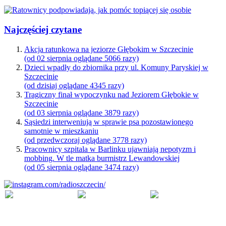
Najczęściej czytane
Akcja ratunkowa na jeziorze Głębokim w Szczecinie
(od 02 sierpnia oglądane 5066 razy)
Dzieci wpadły do zbiornika przy ul. Komuny Paryskiej w
Szczecinie
(od dzisiaj oglądane 4345 razy)
Tragiczny finał wypoczynku nad Jeziorem Głębokie w
Szczecinie
(od 03 sierpnia oglądane 3879 razy)
Sąsiedzi interweniują w sprawie psa pozostawionego
samotnie w mieszkaniu
(od przedwczoraj oglądane 3778 razy)
Pracownicy szpitala w Barlinku ujawniają nepotyzm i
mobbing. W tle matka burmistrz Lewandowskiej
(od 05 sierpnia oglądane 3474 razy)