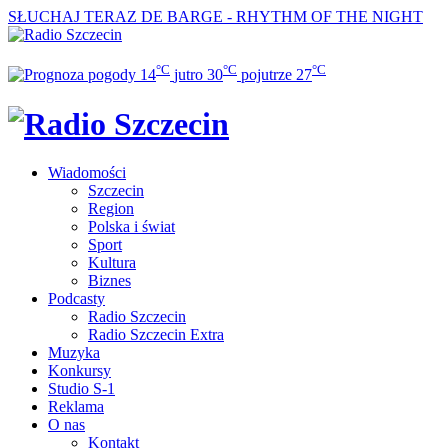
SŁUCHAJ TERAZ
DE BARGE - RHYTHM OF THE NIGHT
°C
°C
°C
14
jutro
30
pojutrze
27
Wiadomości
Szczecin
Region
Polska i świat
Sport
Kultura
Biznes
Podcasty
Radio Szczecin
Radio Szczecin Extra
Muzyka
Konkursy
Studio S-1
Reklama
O nas
Kontakt