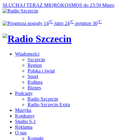
SŁUCHAJ TERAZ
MIQROKOSMOS do 23:59
Miqro
°C
°C
°C
14
jutro
24
pojutrze
30
Wiadomości
Szczecin
Region
Polska i świat
Sport
Kultura
Biznes
Podcasty
Radio Szczecin
Radio Szczecin Extra
Muzyka
Konkursy
Studio S-1
Reklama
O nas
Kontakt