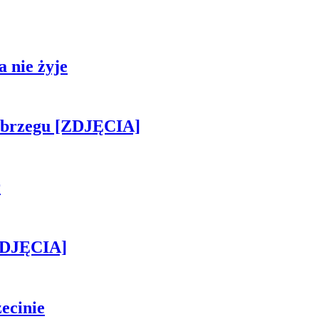
 nie żyje
obrzegu [ZDJĘCIA]
r
[ZDJĘCIA]
ecinie