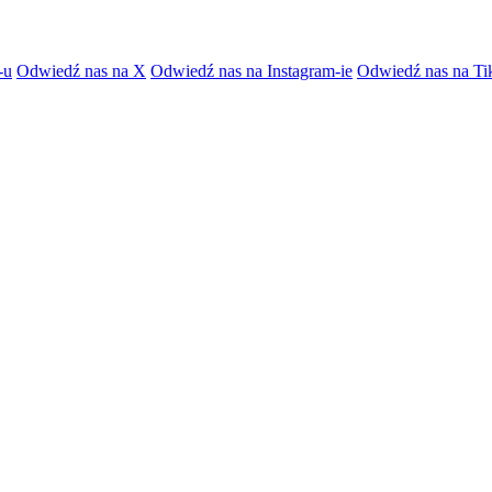
-u
Odwiedź nas na X
Odwiedź nas na Instagram-ie
Odwiedź nas na Ti