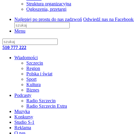
Struktura organizacyjna
Ogłoszenia, przetargi
Najlepiej po prostu do nas zadzwoń
Odwiedź nas na Facebook
Menu
510 777 222
Wiadomości
Szczecin
Region
Polska i świat
Sport
Kultura
Biznes
Podcasty
Radio Szczecin
Radio Szczecin Extra
Muzyka
Konkursy
Studio S-1
Reklama
O nas