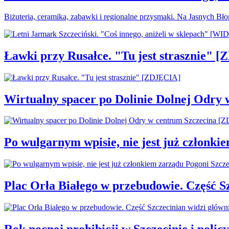
Biżuteria, ceramika, zabawki i regionalne przysmaki. Na Jasnych Bł
Ławki przy Rusałce. "Tu jest strasznie" 
Wirtualny spacer po Dolinie Dolnej Odry
Po wulgarnym wpisie, nie jest już członki
Plac Orła Białego w przebudowie. Część 
Rok nocnej prohibicji w Szczecinie i policy