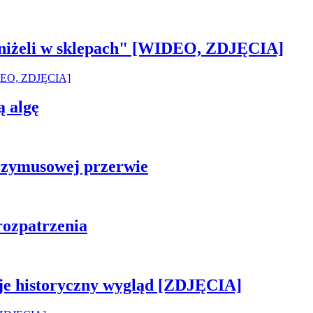
 aniżeli w sklepach" [WIDEO, ZDJĘCIA]
ą algę
rzymusowej przerwie
rozpatrzenia
je historyczny wygląd [ZDJĘCIA]