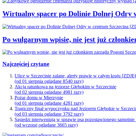
Wirtualny spacer po Dolinie Dolnej Odry
Po wulgarnym wpisie, nie jest już członki
Najczęściej czytane
Ulice w Szczecinie zalane, alerty prawie w całym kraju [ZDJ
(od 01 sierpnia oglądane 8540 razy)
Akcja ratunkowa na jeziorze Głębokim w Szczecinie
(od 02 sierpnia oglądane 4981 razy)
Pożar domu w Mierzynie
(od 01 sierpnia oglądane 4281 razy)
Tragiczny finał wypoczynku nad Jeziorem Głębokie w Szczeci
(od 03 sierpnia oglądane 3792 razy)
Sąsiedzi interweniują w sprawie psa pozostawionego samotnie
(od wczoraj oglądane 3665 razy)