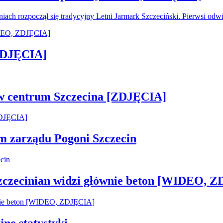
oniach rozpoczął się tradycyjny Letni Jarmark Szczeciński. Pierwsi od
[ZDJĘCIA]
 w centrum Szczecina [ZDJĘCIA]
em zarządu Pogoni Szczecin
Szczecinian widzi głównie beton [WIDEO, 
jne statystyki