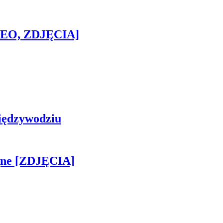
IDEO, ZDJĘCIA]
iędzywodziu
jne [ZDJĘCIA]