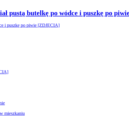
ał pustą butelkę po wódce i puszkę po piw
ĘCIA]
nie
 w mieszkaniu