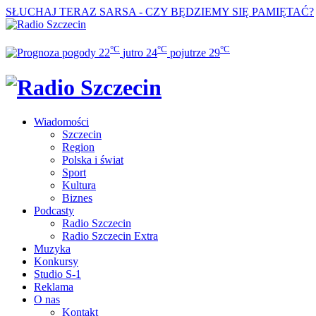
SŁUCHAJ TERAZ
SARSA - CZY BĘDZIEMY SIĘ PAMIĘTAĆ?
°C
°C
°C
22
jutro
24
pojutrze
29
Wiadomości
Szczecin
Region
Polska i świat
Sport
Kultura
Biznes
Podcasty
Radio Szczecin
Radio Szczecin Extra
Muzyka
Konkursy
Studio S-1
Reklama
O nas
Kontakt