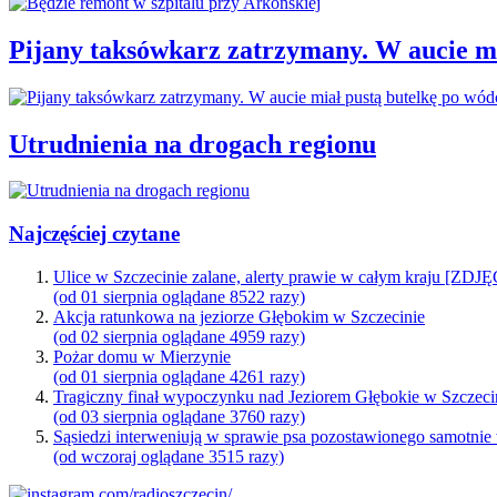
Pijany taksówkarz zatrzymany. W aucie mi
Utrudnienia na drogach regionu
Najczęściej czytane
Ulice w Szczecinie zalane, alerty prawie w całym kraju [ZDJ
(od 01 sierpnia oglądane 8522 razy)
Akcja ratunkowa na jeziorze Głębokim w Szczecinie
(od 02 sierpnia oglądane 4959 razy)
Pożar domu w Mierzynie
(od 01 sierpnia oglądane 4261 razy)
Tragiczny finał wypoczynku nad Jeziorem Głębokie w Szczeci
(od 03 sierpnia oglądane 3760 razy)
Sąsiedzi interweniują w sprawie psa pozostawionego samotnie
(od wczoraj oglądane 3515 razy)