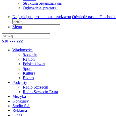
Struktura organizacyjna
Ogłoszenia, przetargi
Najlepiej po prostu do nas zadzwoń
Odwiedź nas na Facebook
Menu
510 777 222
Wiadomości
Szczecin
Region
Polska i świat
Sport
Kultura
Biznes
Podcasty
Radio Szczecin
Radio Szczecin Extra
Muzyka
Konkursy
Studio S-1
Reklama
O nas