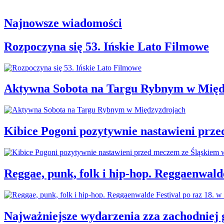
Najnowsze wiadomości
Rozpoczyna się 53. Ińskie Lato Filmowe
Aktywna Sobota na Targu Rybnym w Międ
Kibice Pogoni pozytywnie nastawieni prz
Reggae, punk, folk i hip-hop. Reggaenwald
Najważniejsze wydarzenia zza zachodniej 