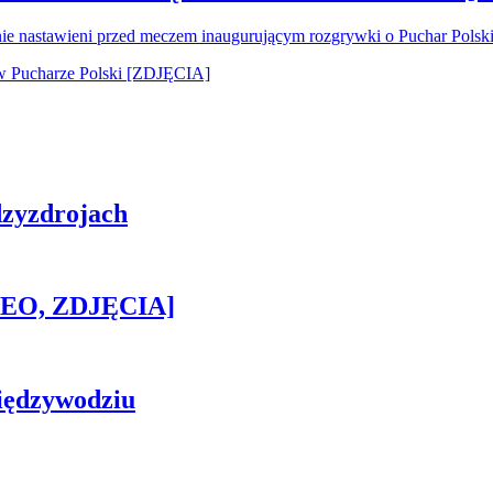
nie nastawieni przed meczem inaugurującym rozgrywki o Puchar Pols
zyzdrojach
IDEO, ZDJĘCIA]
iędzywodziu