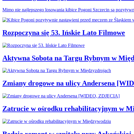
Mimo nie najlepszego losowania kibice Pogoni Szczecin są pozytyw
Rozpoczyna się 53. Ińskie Lato Filmowe
Aktywna Sobota na Targu Rybnym w Międ
Zmiany drogowe na ulicy Andersena [W
Zatrucie w ośrodku rehabilitacyjnym w M
Będzie remont w szpitalu przy Arkońskiej