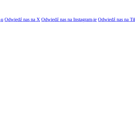
-u
Odwiedź nas na X
Odwiedź nas na Instagram-ie
Odwiedź nas na Ti