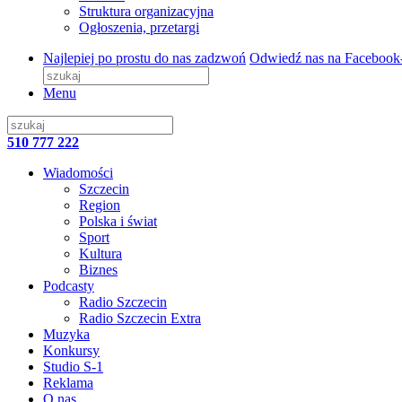
Struktura organizacyjna
Ogłoszenia, przetargi
Najlepiej po prostu do nas zadzwoń
Odwiedź nas na Facebook
Menu
510 777 222
Wiadomości
Szczecin
Region
Polska i świat
Sport
Kultura
Biznes
Podcasty
Radio Szczecin
Radio Szczecin Extra
Muzyka
Konkursy
Studio S-1
Reklama
O nas