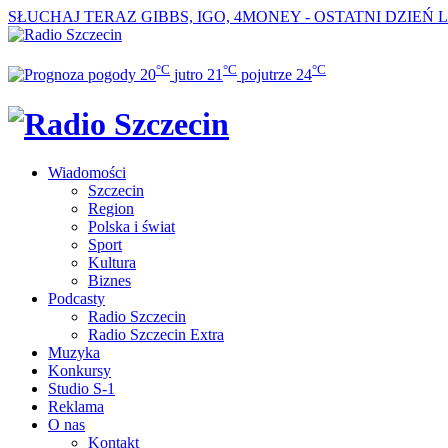
SŁUCHAJ TERAZ
GIBBS, IGO, 4MONEY - OSTATNI DZIEŃ 
°C
°C
°C
20
jutro
21
pojutrze
24
Wiadomości
Szczecin
Region
Polska i świat
Sport
Kultura
Biznes
Podcasty
Radio Szczecin
Radio Szczecin Extra
Muzyka
Konkursy
Studio S-1
Reklama
O nas
Kontakt