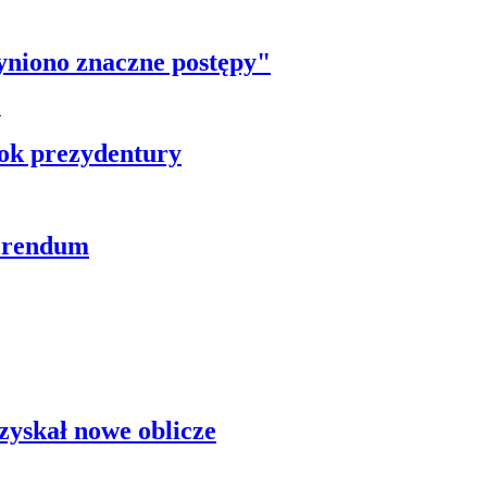
yniono znaczne postępy"
ok prezydentury
ferendum
zyskał nowe oblicze