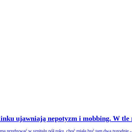
inku ujawniają nepotyzm i mobbing. W tle
a ma przebywać w szpitalu pół roku, choć miała być tam dwa tygodnie 