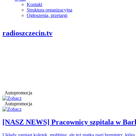
Kontakt
Struktura organizacyjna
Ogłoszenia, przetargi
radioszczecin.tv
Autopromocja
Autopromocja
[NASZ NEWS] Pracownicy szpitala w Barl
Układy zamiast kolejek, mobbing, ale też matka pani burmistrz, któr