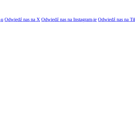
-u
Odwiedź nas na X
Odwiedź nas na Instagram-ie
Odwiedź nas na Ti