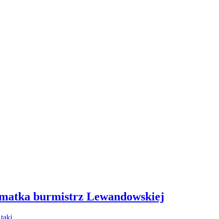
 matka burmistrz Lewandowskiej
- taki…