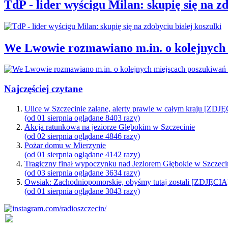
TdP - lider wyścigu Milan: skupię się na zd
We Lwowie rozmawiano m.in. o kolejnych 
Najczęściej czytane
Ulice w Szczecinie zalane, alerty prawie w całym kraju [ZDJ
(od 01 sierpnia oglądane 8403 razy)
Akcja ratunkowa na jeziorze Głębokim w Szczecinie
(od 02 sierpnia oglądane 4846 razy)
Pożar domu w Mierzynie
(od 01 sierpnia oglądane 4142 razy)
Tragiczny finał wypoczynku nad Jeziorem Głębokie w Szczeci
(od 03 sierpnia oglądane 3634 razy)
Owsiak: Zachodniopomorskie, obyśmy tutaj zostali [ZDJĘCIA
(od 01 sierpnia oglądane 3043 razy)