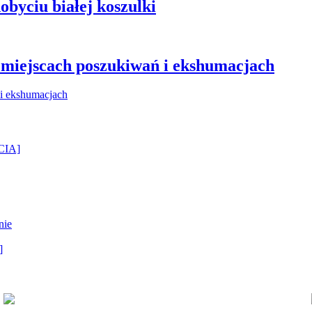
obyciu białej koszulki
miejscach poszukiwań i ekshumacjach
ĘCIA]
nie
]