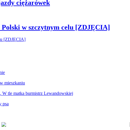
 jazdy ciężarówek
 Polski w szczytnym celu [ZDJĘCIA]
nie
 w mieszkaniu
g. W tle matka burmistrz Lewandowskiej
y psa