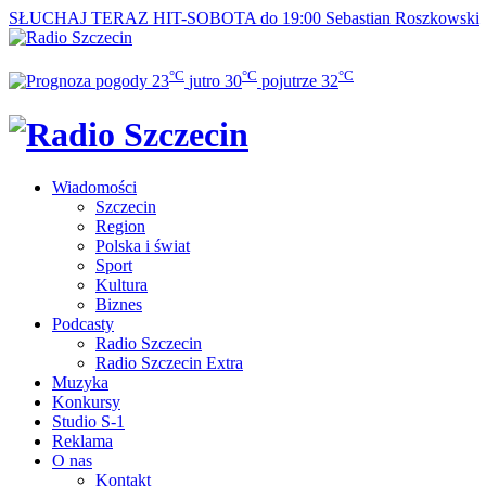
SŁUCHAJ TERAZ
HIT-SOBOTA do 19:00
Sebastian Roszkowski
°C
°C
°C
23
jutro
30
pojutrze
32
Wiadomości
Szczecin
Region
Polska i świat
Sport
Kultura
Biznes
Podcasty
Radio Szczecin
Radio Szczecin Extra
Muzyka
Konkursy
Studio S-1
Reklama
O nas
Kontakt