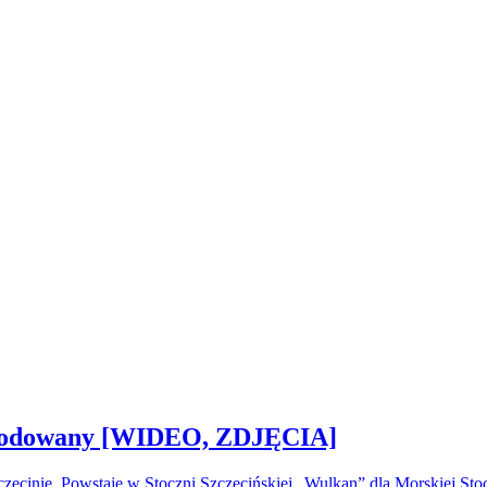
 zwodowany [WIDEO, ZDJĘCIA]
ecinie. Powstaje w Stoczni Szczecińskiej „Wulkan” dla Morskiej S