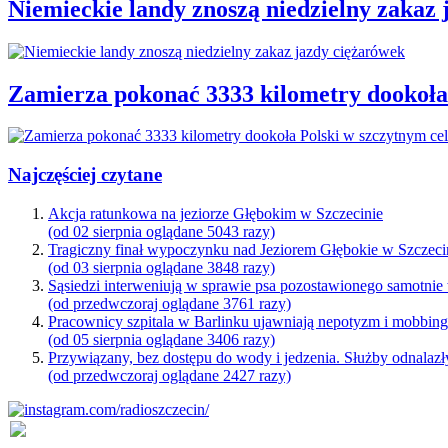
Niemieckie landy znoszą niedzielny zakaz
Zamierza pokonać 3333 kilometry dookoła
Najczęściej czytane
Akcja ratunkowa na jeziorze Głębokim w Szczecinie
(od 02 sierpnia oglądane 5043 razy)
Tragiczny finał wypoczynku nad Jeziorem Głębokie w Szczeci
(od 03 sierpnia oglądane 3848 razy)
Sąsiedzi interweniują w sprawie psa pozostawionego samotnie
(od przedwczoraj oglądane 3761 razy)
Pracownicy szpitala w Barlinku ujawniają nepotyzm i mobbin
(od 05 sierpnia oglądane 3406 razy)
Przywiązany, bez dostępu do wody i jedzenia. Służby odnalazł
(od przedwczoraj oglądane 2427 razy)