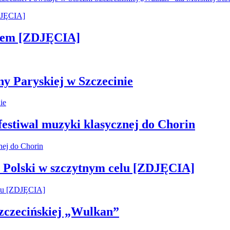
kiem [ZDJĘCIA]
ny Paryskiej w Szczecinie
 festiwal muzyki klasycznej do Chorin
 Polski w szczytnym celu [ZDJĘCIA]
 Szczecińskiej „Wulkan”