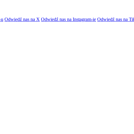
-u
Odwiedź nas na X
Odwiedź nas na Instagram-ie
Odwiedź nas na Ti