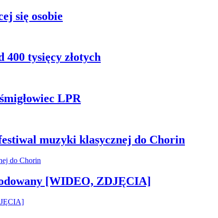
ej się osobie
 400 tysięcy złotych
ł śmigłowiec LPR
 festiwal muzyki klasycznej do Chorin
 zwodowany [WIDEO, ZDJĘCIA]