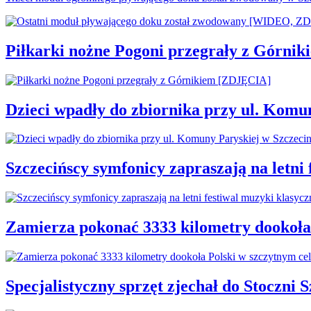
Piłkarki nożne Pogoni przegrały z Górni
Dzieci wpadły do zbiornika przy ul. Komu
Szczecińscy symfonicy zapraszają na letni
Zamierza pokonać 3333 kilometry dookoła
Specjalistyczny sprzęt zjechał do Stoczni