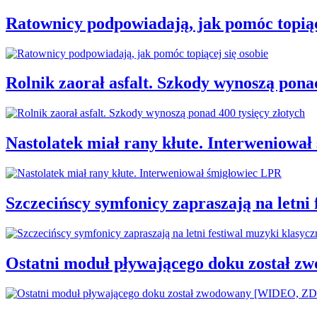
Ratownicy podpowiadają, jak pomóc topiąc
Rolnik zaorał asfalt. Szkody wynoszą ponad
Nastolatek miał rany kłute. Interweniowa
Szczecińscy symfonicy zapraszają na letni
Ostatni moduł pływającego doku został