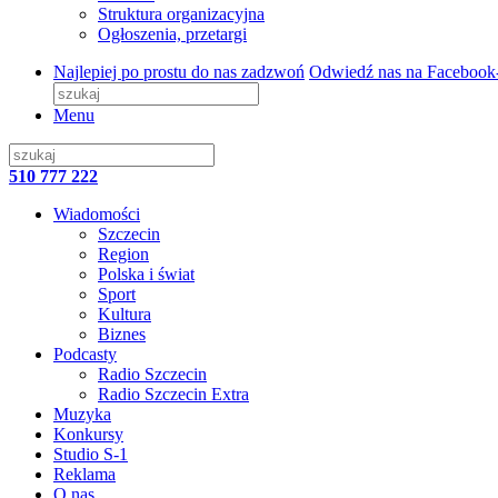
Struktura organizacyjna
Ogłoszenia, przetargi
Najlepiej po prostu do nas zadzwoń
Odwiedź nas na Facebook
Menu
510 777 222
Wiadomości
Szczecin
Region
Polska i świat
Sport
Kultura
Biznes
Podcasty
Radio Szczecin
Radio Szczecin Extra
Muzyka
Konkursy
Studio S-1
Reklama
O nas