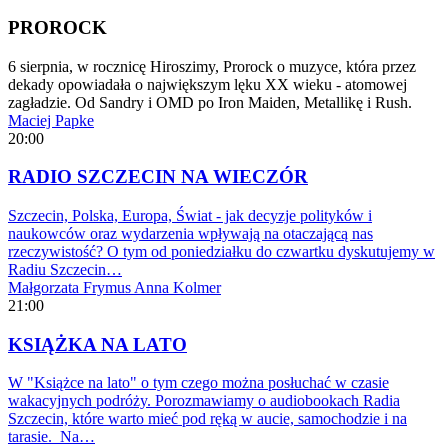
PROROCK
6 sierpnia, w rocznicę Hiroszimy, Prorock o muzyce, która przez
dekady opowiadała o największym lęku XX wieku - atomowej
zagładzie. Od Sandry i OMD po Iron Maiden, Metallikę i Rush.
Maciej Papke
20:00
RADIO SZCZECIN NA WIECZÓR
Szczecin, Polska, Europa, Świat - jak decyzje polityków i
naukowców oraz wydarzenia wpływają na otaczającą nas
rzeczywistość? O tym od poniedziałku do czwartku dyskutujemy w
Radiu Szczecin…
Małgorzata Frymus
Anna Kolmer
21:00
KSIĄŻKA NA LATO
W "Książce na lato" o tym czego można posłuchać w czasie
wakacyjnych podróży. Porozmawiamy o audiobookach Radia
Szczecin, które warto mieć pod ręką w aucie, samochodzie i na
tarasie. Na…