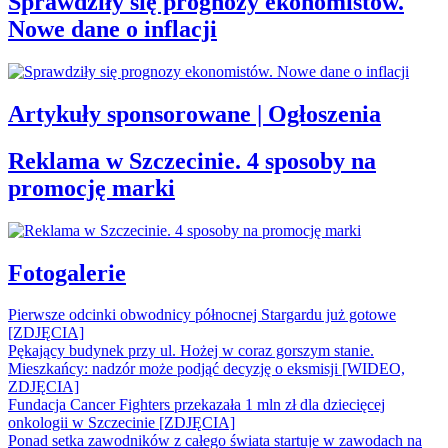
Sprawdziły się prognozy ekonomistów.
Nowe dane o inflacji
Artykuły sponsorowane | Ogłoszenia
Reklama w Szczecinie. 4 sposoby na
promocję marki
Fotogalerie
Pierwsze odcinki obwodnicy północnej Stargardu już gotowe
[ZDJĘCIA]
Pękający budynek przy ul. Hożej w coraz gorszym stanie.
Mieszkańcy: nadzór może podjąć decyzję o eksmisji [WIDEO,
ZDJĘCIA]
Fundacja Cancer Fighters przekazała 1 mln zł dla dziecięcej
onkologii w Szczecinie [ZDJĘCIA]
Ponad setka zawodników z całego świata startuje w zawodach na