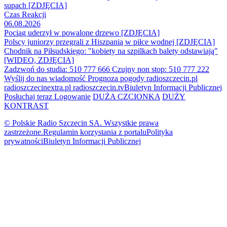
supach [ZDJĘCIA]
Czas Reakcji
06.08.2026
Pociąg uderzył w powalone drzewo [ZDJĘCIA]
Polscy juniorzy przegrali z Hiszpanią w piłce wodnej [ZDJĘCIA]
Chodnik na Piłsudskiego: "kobiety na szpilkach balety odstawiają"
[WIDEO, ZDJĘCIA]
Zadzwoń do studia: 510 777 666
Czujny non stop: 510 777 222
Wyślij do nas wiadomość
Prognoza pogody
radioszczecin.pl
radioszczecinextra.pl
radioszczecin.tv
Biuletyn Informacji Publicznej
Posłuchaj teraz
Logowanie
DUŻA CZCIONKA
DUŻY
KONTRAST
© Polskie Radio Szczecin SA. Wszystkie prawa
zastrzeżone.
Regulamin korzystania z portalu
Polityka
prywatności
Biuletyn Informacji Publicznej