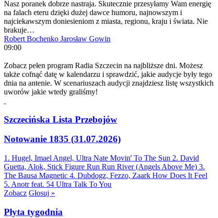
Nasz poranek dobrze nastraja. Skutecznie przesyłamy Wam energię
na falach eteru dzięki dużej dawce humoru, najnowszym i
najciekawszym doniesieniom z miasta, regionu, kraju i świata. Nie
brakuje…
Robert Bochenko
Jarosław Gowin
09:00
Zobacz pełen program Radia Szczecin na najbliższe dni. Możesz
także cofnąć datę w kalendarzu i sprawdzić, jakie audycje były tego
dnia na antenie. W scenariuszach audycji znajdziesz listę wszystkich
uworów jakie wtedy graliśmy!
Szczecińska Lista Przebojów
Notowanie 1835 (31.07.2026)
1. Hugel, Imael Angel, Ultra Nate
Movin' To The Sun
2. David
Guetta, Alok, Stick Figure
Run Run River (Angels Above Me)
3.
The Bausa
Magnetic
4. Dubdogz, Fezzo, Zaark
How Does It Feel
5. Anotr feat. 54 Ultra
Talk To You
Zobacz
Głosuj »
Płyta tygodnia