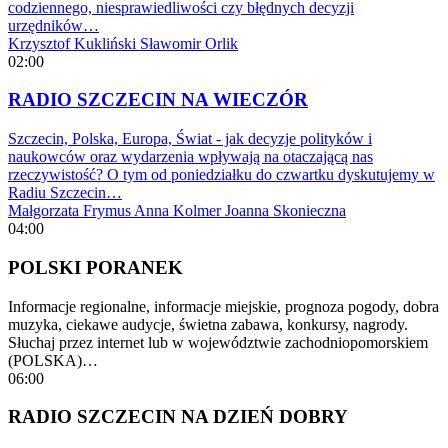
codziennego, niesprawiedliwości czy błędnych decyzji
urzędników…
Krzysztof Kukliński
Sławomir Orlik
02:00
RADIO SZCZECIN NA WIECZÓR
Szczecin, Polska, Europa, Świat - jak decyzje polityków i
naukowców oraz wydarzenia wpływają na otaczającą nas
rzeczywistość? O tym od poniedziałku do czwartku dyskutujemy w
Radiu Szczecin…
Małgorzata Frymus
Anna Kolmer
Joanna Skonieczna
04:00
POLSKI PORANEK
Informacje regionalne, informacje miejskie, prognoza pogody, dobra
muzyka, ciekawe audycje, świetna zabawa, konkursy, nagrody.
Słuchaj przez internet lub w województwie zachodniopomorskiem
(POLSKA)…
06:00
RADIO SZCZECIN NA DZIEŃ DOBRY