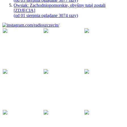
(od 03 sierpnia oglądane 3677 razy)
Owsiak: Zachodniopomorskie, obyśmy tutaj zostali
[ZDJĘCIA]
(od 01 sierpnia oglądane 3074 razy)