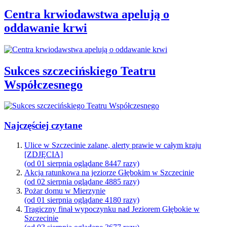
Centra krwiodawstwa apelują o
oddawanie krwi
Sukces szczecińskiego Teatru
Współczesnego
Najczęściej czytane
Ulice w Szczecinie zalane, alerty prawie w całym kraju
[ZDJĘCIA]
(od 01 sierpnia oglądane 8447 razy)
Akcja ratunkowa na jeziorze Głębokim w Szczecinie
(od 02 sierpnia oglądane 4885 razy)
Pożar domu w Mierzynie
(od 01 sierpnia oglądane 4180 razy)
Tragiczny finał wypoczynku nad Jeziorem Głębokie w
Szczecinie