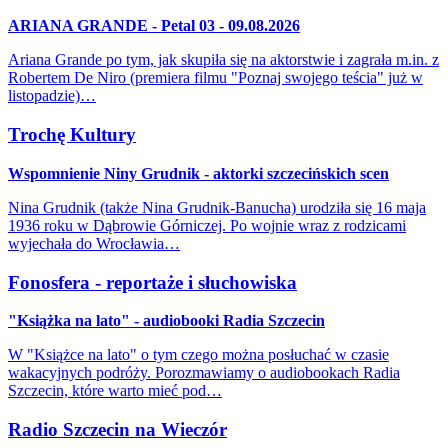
ARIANA GRANDE - Petal 03 - 09.08.2026
Ariana Grande po tym, jak skupiła się na aktorstwie i zagrała m.in. z
Robertem De Niro (premiera filmu "Poznaj swojego teścia" już w
listopadzie)…
Trochę Kultury
Wspomnienie Niny Grudnik - aktorki szczecińskich scen
Nina Grudnik (także Nina Grudnik-Banucha) urodziła się 16 maja
1936 roku w Dąbrowie Górniczej. Po wojnie wraz z rodzicami
wyjechała do Wrocławia…
Fonosfera - reportaże i słuchowiska
"Książka na lato" - audiobooki Radia Szczecin
W "Książce na lato" o tym czego można posłuchać w czasie
wakacyjnych podróży. Porozmawiamy o audiobookach Radia
Szczecin, które warto mieć pod…
Radio Szczecin na Wieczór