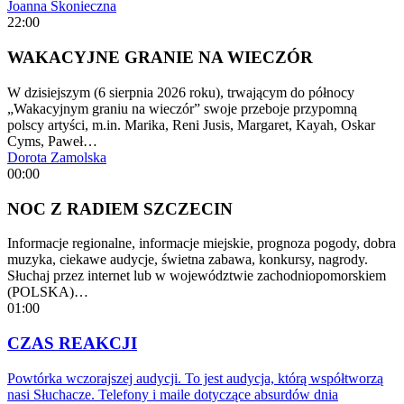
Joanna Skonieczna
22:00
WAKACYJNE GRANIE NA WIECZÓR
W dzisiejszym (6 sierpnia 2026 roku), trwającym do północy
„Wakacyjnym graniu na wieczór” swoje przeboje przypomną
polscy artyści, m.in. Marika, Reni Jusis, Margaret, Kayah, Oskar
Cyms, Paweł…
Dorota Zamolska
00:00
NOC Z RADIEM SZCZECIN
Informacje regionalne, informacje miejskie, prognoza pogody, dobra
muzyka, ciekawe audycje, świetna zabawa, konkursy, nagrody.
Słuchaj przez internet lub w województwie zachodniopomorskiem
(POLSKA)…
01:00
CZAS REAKCJI
Powtórka wczorajszej audycji. To jest audycja, którą współtworzą
nasi Słuchacze. Telefony i maile dotyczące absurdów dnia