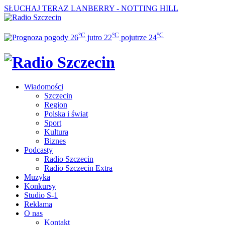
SŁUCHAJ TERAZ
LANBERRY - NOTTING HILL
°C
°C
°C
26
jutro
22
pojutrze
24
Wiadomości
Szczecin
Region
Polska i świat
Sport
Kultura
Biznes
Podcasty
Radio Szczecin
Radio Szczecin Extra
Muzyka
Konkursy
Studio S-1
Reklama
O nas
Kontakt