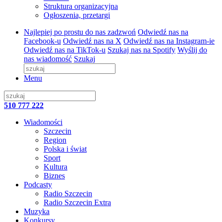
Struktura organizacyjna
Ogłoszenia, przetargi
Najlepiej po prostu do nas zadzwoń
Odwiedź nas na
Facebook-u
Odwiedź nas na X
Odwiedź nas na Instagram-ie
Odwiedź nas na TikTok-u
Szukaj nas na Spotify
Wyślij do
nas wiadomość
Szukaj
Menu
510 777 222
Wiadomości
Szczecin
Region
Polska i świat
Sport
Kultura
Biznes
Podcasty
Radio Szczecin
Radio Szczecin Extra
Muzyka
Konkursy