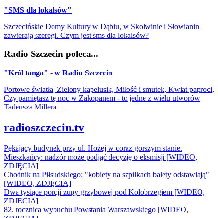
"SMS dla lokalsów"
Szczecińskie Domy Kultury w Dąbiu, w Skolwinie i Słowianin
zawierają szeregi. Czym jest sms dla lokalsów?
Radio Szczecin poleca...
"Król tanga" - w Radiu Szczecin
Portowe światła, Zielony kapelusik, Miłość i smutek, Kwiat paproci,
Czy pamiętasz tę noc w Zakopanem - to jedne z wielu utworów
Tadeusza Millera…
radioszczecin.tv
Pękający budynek przy ul. Hożej w coraz gorszym stanie.
Mieszkańcy: nadzór może podjąć decyzję o eksmisji [WIDEO,
ZDJĘCIA]
Chodnik na Piłsudskiego: "kobiety na szpilkach balety odstawiają"
[WIDEO, ZDJĘCIA]
Dwa tysiące porcji zupy grzybowej pod Kołobrzegiem [WIDEO,
ZDJECIA]
82. rocznica wybuchu Powstania Warszawskiego [WIDEO,