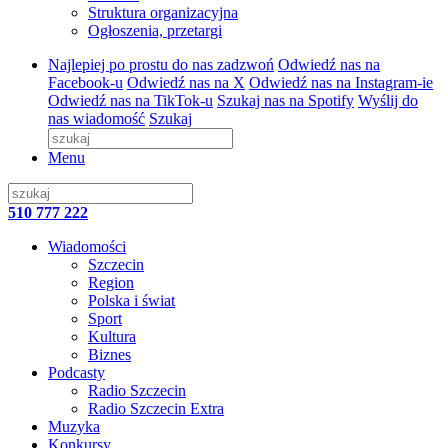
Struktura organizacyjna
Ogłoszenia, przetargi
Najlepiej po prostu do nas zadzwoń
Odwiedź nas na
Facebook-u
Odwiedź nas na X
Odwiedź nas na Instagram-ie
Odwiedź nas na TikTok-u
Szukaj nas na Spotify
Wyślij do
nas wiadomość
Szukaj
Menu
510 777 222
Wiadomości
Szczecin
Region
Polska i świat
Sport
Kultura
Biznes
Podcasty
Radio Szczecin
Radio Szczecin Extra
Muzyka
Konkursy