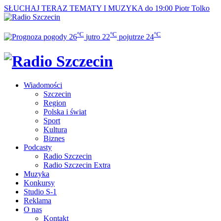
SŁUCHAJ TERAZ
TEMATY I MUZYKA do 19:00
Piotr Tolko
°C
°C
°C
26
jutro
22
pojutrze
24
Wiadomości
Szczecin
Region
Polska i świat
Sport
Kultura
Biznes
Podcasty
Radio Szczecin
Radio Szczecin Extra
Muzyka
Konkursy
Studio S-1
Reklama
O nas
Kontakt