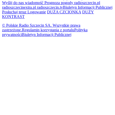
Wyślij do nas wiadomość
Prognoza pogody
radioszczecin.pl
radioszczecinextra.pl
radioszczecin.tv
Biuletyn Informacji Publicznej
Posłuchaj teraz
Logowanie
DUŻA CZCIONKA
DUŻY
KONTRAST
© Polskie Radio Szczecin SA. Wszystkie prawa
zastrzeżone.
Regulamin korzystania z portalu
Polityka
prywatności
Biuletyn Informacji Publicznej