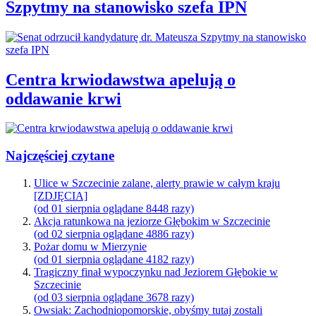
Szpytmy na stanowisko szefa IPN
Centra krwiodawstwa apelują o
oddawanie krwi
Najczęściej czytane
Ulice w Szczecinie zalane, alerty prawie w całym kraju
[ZDJĘCIA]
(od 01 sierpnia oglądane 8448 razy)
Akcja ratunkowa na jeziorze Głębokim w Szczecinie
(od 02 sierpnia oglądane 4886 razy)
Pożar domu w Mierzynie
(od 01 sierpnia oglądane 4182 razy)
Tragiczny finał wypoczynku nad Jeziorem Głębokie w
Szczecinie
(od 03 sierpnia oglądane 3678 razy)
Owsiak: Zachodniopomorskie, obyśmy tutaj zostali