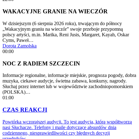
WAKACYJNE GRANIE NA WIECZÓR
W dzisiejszym (6 sierpnia 2026 roku), trwającym do północy
„Wakacyjnym graniu na wieczór” swoje przeboje przypomną
polscy artyści, m.in. Marika, Reni Jusis, Margaret, Kayah, Oskar
Cyms, Paweł…
Dorota Zamolska
00:00
NOC Z RADIEM SZCZECIN
Informacje regionalne, informacje miejskie, prognoza pogody, dobra
muzyka, ciekawe audycje, świetna zabawa, konkursy, nagrody.
Słuchaj przez internet lub w województwie zachodniopomorskiem
(POLSKA)…
01:00
CZAS REAKCJI
Powtórka wczorajszej audycji. To jest audycja, którą współtworzą
nasi Słuchacze. Telefony i maile dotyczące absurdów dnia
codziennego, niesprawiedliwości czy błędnych decyzji
urzędników…