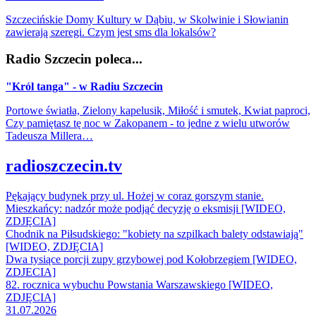
Szczecińskie Domy Kultury w Dąbiu, w Skolwinie i Słowianin
zawierają szeregi. Czym jest sms dla lokalsów?
Radio Szczecin poleca...
"Król tanga" - w Radiu Szczecin
Portowe światła, Zielony kapelusik, Miłość i smutek, Kwiat paproci,
Czy pamiętasz tę noc w Zakopanem - to jedne z wielu utworów
Tadeusza Millera…
radioszczecin.tv
Pękający budynek przy ul. Hożej w coraz gorszym stanie.
Mieszkańcy: nadzór może podjąć decyzję o eksmisji [WIDEO,
ZDJĘCIA]
Chodnik na Piłsudskiego: "kobiety na szpilkach balety odstawiają"
[WIDEO, ZDJĘCIA]
Dwa tysiące porcji zupy grzybowej pod Kołobrzegiem [WIDEO,
ZDJECIA]
82. rocznica wybuchu Powstania Warszawskiego [WIDEO,
ZDJĘCIA]
31.07.2026