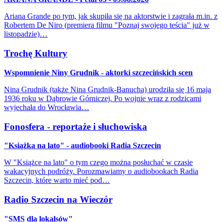
Ariana Grande po tym, jak skupiła się na aktorstwie i zagrała m.in. z
Robertem De Niro (premiera filmu "Poznaj swojego teścia" już w
listopadzie)…
Trochę Kultury
Wspomnienie Niny Grudnik - aktorki szczecińskich scen
Nina Grudnik (także Nina Grudnik-Banucha) urodziła się 16 maja
1936 roku w Dąbrowie Górniczej. Po wojnie wraz z rodzicami
wyjechała do Wrocławia…
Fonosfera - reportaże i słuchowiska
"Książka na lato" - audiobooki Radia Szczecin
W "Książce na lato" o tym czego można posłuchać w czasie
wakacyjnych podróży. Porozmawiamy o audiobookach Radia
Szczecin, które warto mieć pod…
Radio Szczecin na Wieczór
"SMS dla lokalsów"