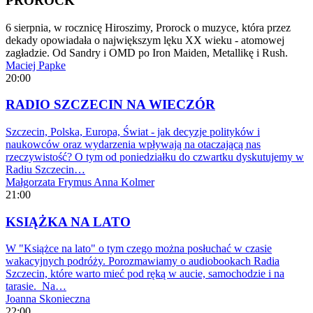
PROROCK
6 sierpnia, w rocznicę Hiroszimy, Prorock o muzyce, która przez
dekady opowiadała o największym lęku XX wieku - atomowej
zagładzie. Od Sandry i OMD po Iron Maiden, Metallikę i Rush.
Maciej Papke
20:00
RADIO SZCZECIN NA WIECZÓR
Szczecin, Polska, Europa, Świat - jak decyzje polityków i
naukowców oraz wydarzenia wpływają na otaczającą nas
rzeczywistość? O tym od poniedziałku do czwartku dyskutujemy w
Radiu Szczecin…
Małgorzata Frymus
Anna Kolmer
21:00
KSIĄŻKA NA LATO
W "Książce na lato" o tym czego można posłuchać w czasie
wakacyjnych podróży. Porozmawiamy o audiobookach Radia
Szczecin, które warto mieć pod ręką w aucie, samochodzie i na
tarasie. Na…
Joanna Skonieczna
22:00