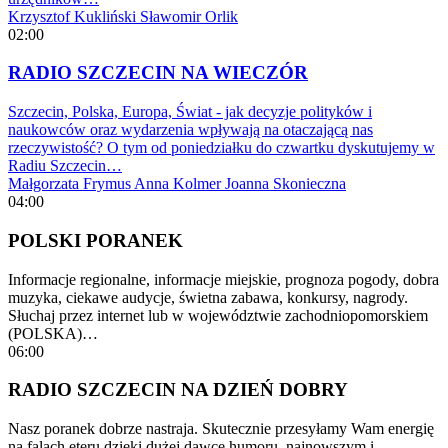
Krzysztof Kukliński
Sławomir Orlik
02:00
RADIO SZCZECIN NA WIECZÓR
Szczecin, Polska, Europa, Świat - jak decyzje polityków i
naukowców oraz wydarzenia wpływają na otaczającą nas
rzeczywistość? O tym od poniedziałku do czwartku dyskutujemy w
Radiu Szczecin…
Małgorzata Frymus
Anna Kolmer
Joanna Skonieczna
04:00
POLSKI PORANEK
Informacje regionalne, informacje miejskie, prognoza pogody, dobra
muzyka, ciekawe audycje, świetna zabawa, konkursy, nagrody.
Słuchaj przez internet lub w województwie zachodniopomorskiem
(POLSKA)…
06:00
RADIO SZCZECIN NA DZIEŃ DOBRY
Nasz poranek dobrze nastraja. Skutecznie przesyłamy Wam energię
na falach eteru dzięki dużej dawce humoru, najnowszym i