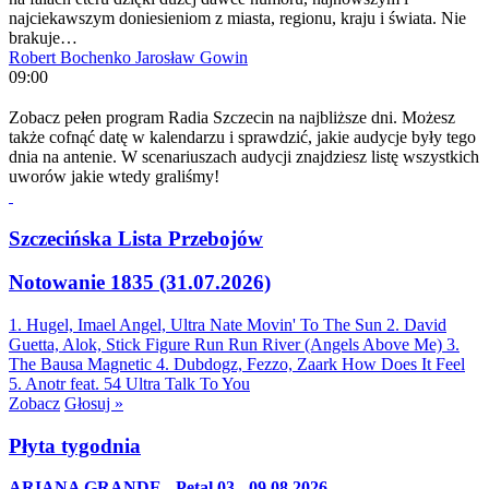
najciekawszym doniesieniom z miasta, regionu, kraju i świata. Nie
brakuje…
Robert Bochenko
Jarosław Gowin
09:00
Zobacz pełen program Radia Szczecin na najbliższe dni. Możesz
także cofnąć datę w kalendarzu i sprawdzić, jakie audycje były tego
dnia na antenie. W scenariuszach audycji znajdziesz listę wszystkich
uworów jakie wtedy graliśmy!
Szczecińska Lista Przebojów
Notowanie 1835 (31.07.2026)
1. Hugel, Imael Angel, Ultra Nate
Movin' To The Sun
2. David
Guetta, Alok, Stick Figure
Run Run River (Angels Above Me)
3.
The Bausa
Magnetic
4. Dubdogz, Fezzo, Zaark
How Does It Feel
5. Anotr feat. 54 Ultra
Talk To You
Zobacz
Głosuj »
Płyta tygodnia
ARIANA GRANDE - Petal 03 - 09.08.2026