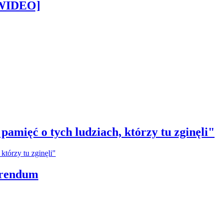
[WIDEO]
amięć o tych ludziach, którzy tu zginęli"
erendum