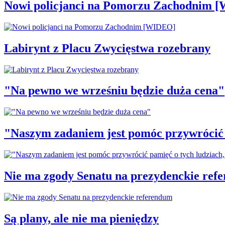
Nowi policjanci na Pomorzu Zachodnim 
Labirynt z Placu Zwycięstwa rozebrany
"Na pewno we wrześniu będzie duża cena"
"Naszym zadaniem jest pomóc przywrócić p
Nie ma zgody Senatu na prezydenckie ref
Są plany, ale nie ma pieniędzy