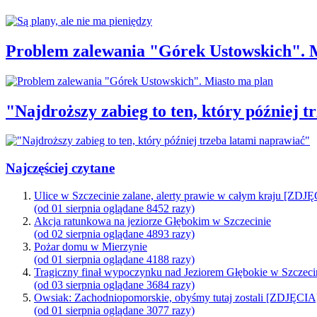
Problem zalewania "Górek Ustowskich". 
"Najdroższy zabieg to ten, który później 
Najczęściej czytane
Ulice w Szczecinie zalane, alerty prawie w całym kraju [ZDJ
(od 01 sierpnia oglądane 8452 razy)
Akcja ratunkowa na jeziorze Głębokim w Szczecinie
(od 02 sierpnia oglądane 4893 razy)
Pożar domu w Mierzynie
(od 01 sierpnia oglądane 4188 razy)
Tragiczny finał wypoczynku nad Jeziorem Głębokie w Szczeci
(od 03 sierpnia oglądane 3684 razy)
Owsiak: Zachodniopomorskie, obyśmy tutaj zostali [ZDJĘCIA
(od 01 sierpnia oglądane 3077 razy)