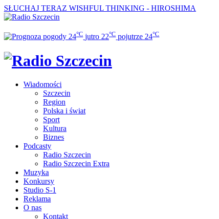
SŁUCHAJ TERAZ
WISHFUL THINKING - HIROSHIMA
°C
°C
°C
24
jutro
22
pojutrze
24
Wiadomości
Szczecin
Region
Polska i świat
Sport
Kultura
Biznes
Podcasty
Radio Szczecin
Radio Szczecin Extra
Muzyka
Konkursy
Studio S-1
Reklama
O nas
Kontakt