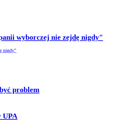
anii wyborczej nie zejdę nigdy"
 być problem
y UPA