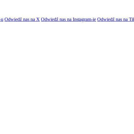
-u
Odwiedź nas na X
Odwiedź nas na Instagram-ie
Odwiedź nas na Ti