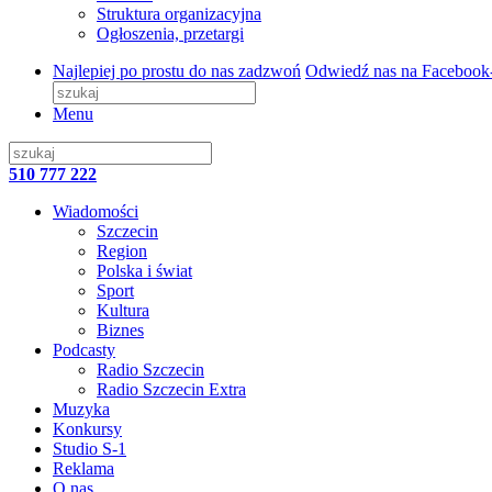
Struktura organizacyjna
Ogłoszenia, przetargi
Najlepiej po prostu do nas zadzwoń
Odwiedź nas na Facebook
Menu
510 777 222
Wiadomości
Szczecin
Region
Polska i świat
Sport
Kultura
Biznes
Podcasty
Radio Szczecin
Radio Szczecin Extra
Muzyka
Konkursy
Studio S-1
Reklama
O nas