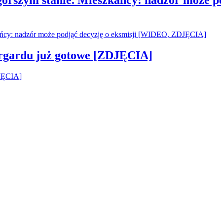
argardu już gotowe [ZDJĘCIA]