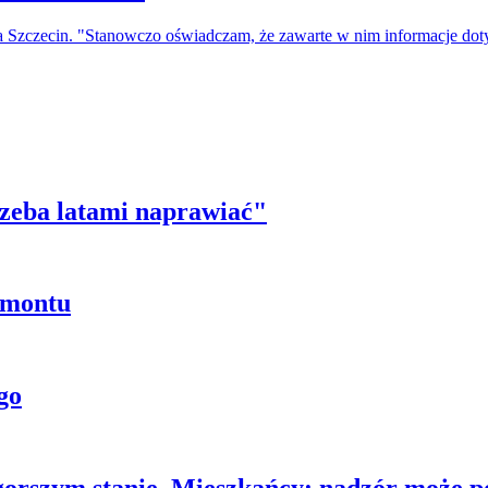
a Szczecin. "Stanowczo oświadczam, że zawarte w nim informacje do
trzeba latami naprawiać"
emontu
go
gorszym stanie. Mieszkańcy: nadzór może p