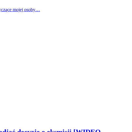
tyczące mojej osoby…
odjąć decyzję o eksmisji [WIDEO,