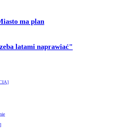
Miasto ma plan
trzeba latami naprawiać"
ĘCIA]
nie
]