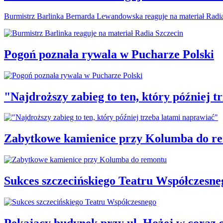
Burmistrz Barlinka Bernarda Lewandowska reaguje na materiał Radi
Pogoń poznała rywala w Pucharze Polski
"Najdroższy zabieg to ten, który później 
Zabytkowe kamienice przy Kolumba do r
Sukces szczecińskiego Teatru Współczesne
Pękający budynek przy ul. Hożej w coraz 