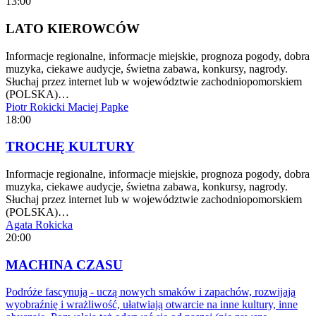
13:00
LATO KIEROWCÓW
Informacje regionalne, informacje miejskie, prognoza pogody, dobra
muzyka, ciekawe audycje, świetna zabawa, konkursy, nagrody.
Słuchaj przez internet lub w województwie zachodniopomorskiem
(POLSKA)…
Piotr Rokicki
Maciej Papke
18:00
TROCHĘ KULTURY
Informacje regionalne, informacje miejskie, prognoza pogody, dobra
muzyka, ciekawe audycje, świetna zabawa, konkursy, nagrody.
Słuchaj przez internet lub w województwie zachodniopomorskiem
(POLSKA)…
Agata Rokicka
20:00
MACHINA CZASU
Podróże fascynują - uczą nowych smaków i zapachów, rozwijają
wyobraźnię i wrażliwość, ułatwiają otwarcie na inne kultury, inne