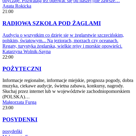
obyczaje. Pozwalają też oderwać się od naszej (nie zawsze…
Agata Rokicka
21:00
RADIOWA SZKOŁA POD ŻAGLAMI
Audycja o wszystkim co dzieje się w żeglarstwie szczecińskim,
polskim, światowym... Na jeziorach, morzach czy oceanach.
Regaty, turystyka żeglarska, wielkie rejsy i morskie opowieści.
Katarzyna Wolnik-Sayna
22:00
POŻYTECZNI
Informacje regionalne, informacje miejskie, prognoza pogody, dobra
muzyka, ciekawe audycje, świetna zabawa, konkursy, nagrody.
Słuchaj przez internet lub w województwie zachodniopomorskiem
(POLSKA)…
Małgorzata Furga
23:00
POSYDENKI
posydeńki