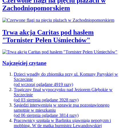
Czerwone flagi na pięciu plażach w
Zachodniopomorskiem
Trwa akcja Caritas pod hasłem
"Tornister Pełen Uśmiechów"
Najczęściej czytane
Dzieci wpadły do zbiornika przy ul. Komuny Paryskiej w
Szczecinie
(od wczoraj oglądane 4919 razy)
Tragiczny finał wypoczynku nad Jeziorem Głębokie w
Szczecinie
(od 03 sierpnia oglądane 3928 razy)
Sąsiedzi interweniują w sprawie psa pozostawionego
samotnie w mieszkaniu
(od 06 sierpnia oglądane 3814 razy)
Pracownicy szpitala w Barlinku ujawniają nepotyzm i
mobbing. W tle matka burmistrz Lewandowskiej