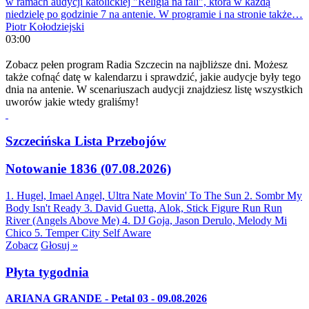
w ramach audycji katolickiej "Religia na fali", która w każdą
niedzielę po godzinie 7 na antenie. W programie i na stronie także…
Piotr Kołodziejski
03:00
Zobacz pełen program Radia Szczecin na najbliższe dni. Możesz
także cofnąć datę w kalendarzu i sprawdzić, jakie audycje były tego
dnia na antenie. W scenariuszach audycji znajdziesz listę wszystkich
uworów jakie wtedy graliśmy!
Szczecińska Lista Przebojów
Notowanie 1836 (07.08.2026)
1. Hugel, Imael Angel, Ultra Nate
Movin' To The Sun
2. Sombr
My
Body Isn't Ready
3. David Guetta, Alok, Stick Figure
Run Run
River (Angels Above Me)
4. DJ Goja, Jason Derulo, Melody
Mi
Chico
5. Temper City
Self Aware
Zobacz
Głosuj »
Płyta tygodnia
ARIANA GRANDE - Petal 03 - 09.08.2026