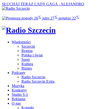
SŁUCHAJ TERAZ
LADY GAGA - ALEJANDRO
°C
°C
°C
26
jutro
27
pojutrze
22
Wiadomości
Szczecin
Region
Polska i świat
Sport
Kultura
Biznes
Podcasty
Radio Szczecin
Radio Szczecin Extra
Muzyka
Konkursy
Studio S-1
Reklama
O nas
Kontakt