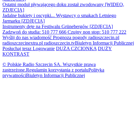
Ostatni moduł pływającego doku został zwodowany [WIDEO,
ZDJĘCIA]
Jadalne bukiety i oscypki... Wystawcy o smakach Letniego
Jarmarku [ZDJĘCIA]
Instrumenty dęte na Festiwalu Grünebergów [ZDJĘCIA]
Zadzwoń do studia: 510 777 666
Czujny non stop: 510 777 222
Wyślij do nas wiadomość
Prognoza pogody
radioszczecin.pl
radioszczecinextra.pl
radioszczecin.tv
Biuletyn Informacji Publicznej
Posłuchaj teraz
Logowanie
DUŻA CZCIONKA
DUŻY
KONTRAST
© Polskie Radio Szczecin SA. Wszystkie prawa
zastrzeżone.
Regulamin korzystania z portalu
Polityka
prywatności
Biuletyn Informacji Publicznej