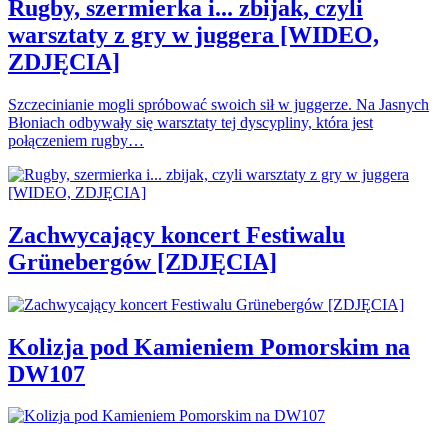
Rugby, szermierka i... zbijak, czyli
warsztaty z gry w juggera [WIDEO,
ZDJĘCIA]
Szczecinianie mogli spróbować swoich sił w juggerze. Na Jasnych
Błoniach odbywały się warsztaty tej dyscypliny, która jest
połączeniem rugby…
Zachwycający koncert Festiwalu
Grünebergów [ZDJĘCIA]
Kolizja pod Kamieniem Pomorskim na
DW107