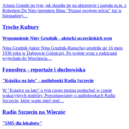
Ariana Grande po tym, jak skupiła się na aktorstwie i zagrała m.in. z
Robertem De Niro (premiera filmu "Poznaj swojego teścia" już w
listopadzie)…
Trochę Kultury
Wspomnienie Niny Grudnik - aktorki szczecińskich scen
Nina Grudnik (także Nina Grudnik-Banucha) urodziła się 16 maja
1936 roku w Dąbrowie Górniczej. Po wojnie wraz z rodzicami
wyjechała do Wrocławia…
Fonosfera - reportaże i słuchowiska
"Książka na lato" - audiobooki Radia Szczecin
W "Książce na lato" o tym czego można posłuchać w czasie
wakacyjnych podróży. Porozmawiamy o audiobookach Radia
Szczecin, które warto mieć pod…
Radio Szczecin na Wieczór
"SMS dla lokalsów"