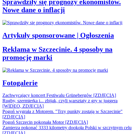
Sprawdziły się prognozy ekonomistów.
Nowe dane o inflacji
Artykuły sponsorowane | Ogłoszenia
Reklama w Szczecinie. 4 sposoby na
promocję marki
Fotogalerie
Zachwycający koncert Festiwalu Grünebergów [ZDJĘCIA]
Rugby, szermierka i... zbijak, czyli warsztaty z gry w juggera
[WIDEO, ZDJĘCIA]
Pogoń wygrała z Motorem. "Trzy punkty zostają w Szczecinie"
[ZDJĘCIA]
Pogoń Szczecin pokonała Motor [ZDJĘCIA]
Zamierza pokonać 3333 kilometry dookoła Polski w szczytnym celu
[ZDJĘCIA]