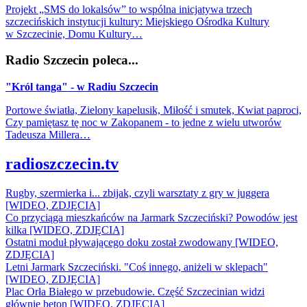
Projekt „SMS do lokalsów” to wspólna inicjatywa trzech
szczecińskich instytucji kultury: Miejskiego Ośrodka Kultury
w Szczecinie, Domu Kultury…
Radio Szczecin poleca...
"Król tanga" - w Radiu Szczecin
Portowe światła, Zielony kapelusik, Miłość i smutek, Kwiat paproci,
Czy pamiętasz tę noc w Zakopanem - to jedne z wielu utworów
Tadeusza Millera…
radioszczecin.tv
Rugby, szermierka i... zbijak, czyli warsztaty z gry w juggera
[WIDEO, ZDJĘCIA]
Co przyciąga mieszkańców na Jarmark Szczeciński? Powodów jest
kilka [WIDEO, ZDJĘCIA]
Ostatni moduł pływającego doku został zwodowany [WIDEO,
ZDJĘCIA]
Letni Jarmark Szczeciński. "Coś innego, aniżeli w sklepach"
[WIDEO, ZDJĘCIA]
Plac Orła Białego w przebudowie. Część Szczecinian widzi
głównie beton [WIDEO, ZDJĘCIA]