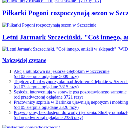
Piłkarki Pogoni rozpoczynają sezon w Szcz
Letni Jarmark Szczeciński. "Coś innego,
Najczęściej czytane
Akcja ratunkowa na jeziorze Głębokim w Szczecinie
(od 02 sierpnia oglądane 5009 razy)
Tragiczny finał wypoczynku nad Jeziorem Głębokie w Szczeci
(od 03 sierpnia oglądane 3815 razy)
Sąsiedzi interweniują w sprawie psa pozostawionego samotnie
(od przedwczoraj oglądane 3721 razy)
Pracownicy szpitala w Barlinku ujawniają nepotyzm i mobbin
(od 05 sierpnia oglądane 3326 razy)
Przywiązany, bez dostępu do wody i jedzenia. Służby odnalazł
(od przedwczoraj oglądane 2386 razy)