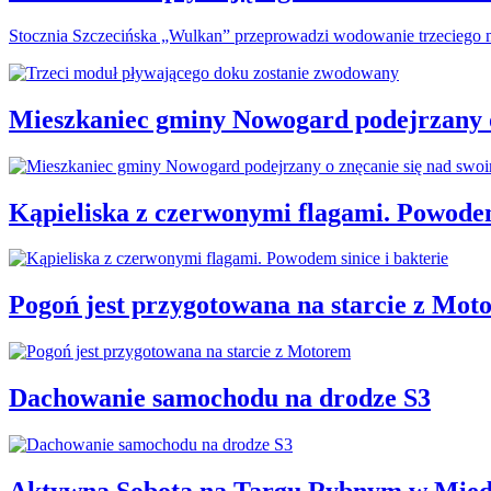
Stocznia Szczecińska „Wulkan” przeprowadzi wodowanie trzeciego m
Mieszkaniec gminy Nowogard podejrzany o
Kąpieliska z czerwonymi flagami. Powodem
Pogoń jest przygotowana na starcie z Mot
Dachowanie samochodu na drodze S3
Aktywna Sobota na Targu Rybnym w Międ