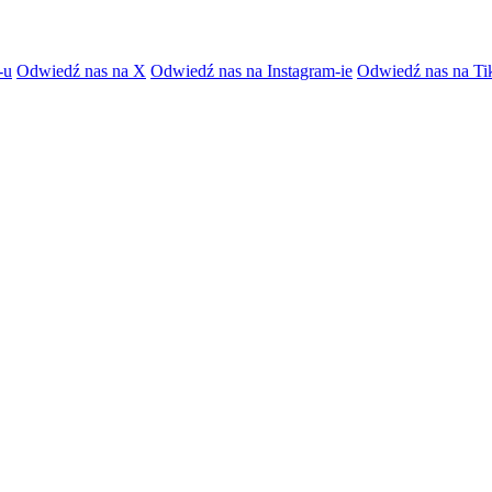
-u
Odwiedź nas na X
Odwiedź nas na Instagram-ie
Odwiedź nas na Ti