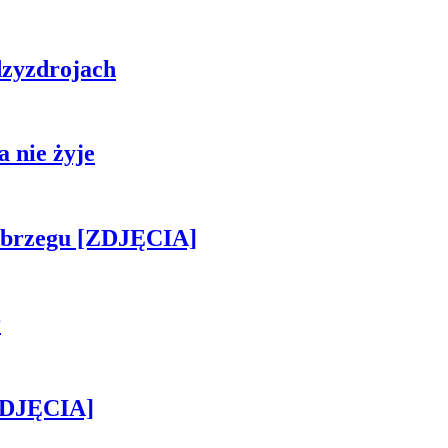
zyzdrojach
 nie żyje
obrzegu [ZDJĘCIA]
r
[ZDJĘCIA]