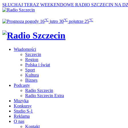
SŁUCHAJ TERAZ
WEEKENDOWE RADIO SZCZECIN NA DZI
°C
°C
°C
16
jutro
30
pojutrze
25
Wiadomości
Szczecin
Region
Polska i świat
Sport
Kultura
Biznes
Podcasty
Radio Szczecin
Radio Szczecin Extra
Muzyka
Konkursy
Studio S-1
Reklama
O nas
Kontakt