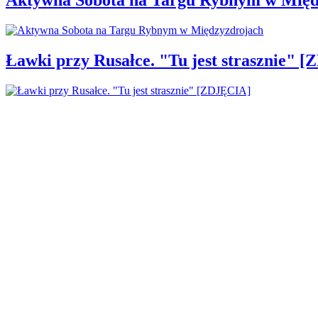
Ławki przy Rusałce. "Tu jest strasznie" 