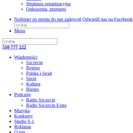
Struktura organizacyjna
Ogłoszenia, przetargi
Najlepiej po prostu do nas zadzwoń
Odwiedź nas na Facebook
Menu
510 777 222
Wiadomości
Szczecin
Region
Polska i świat
Sport
Kultura
Biznes
Podcasty
Radio Szczecin
Radio Szczecin Extra
Muzyka
Konkursy
Studio S-1
Reklama
O nas