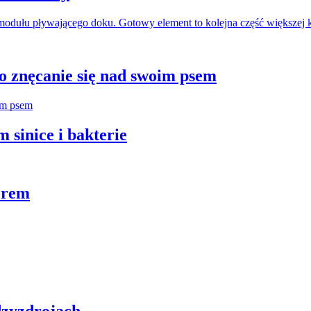
odułu pływającego doku. Gotowy element to kolejna część większej 
 znęcanie się nad swoim psem
 sinice i bakterie
orem
zyzdrojach