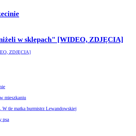
ecinie
 aniżeli w sklepach" [WIDEO, ZDJĘCIA]
nie
 w mieszkaniu
g. W tle matka burmistrz Lewandowskiej
y psa