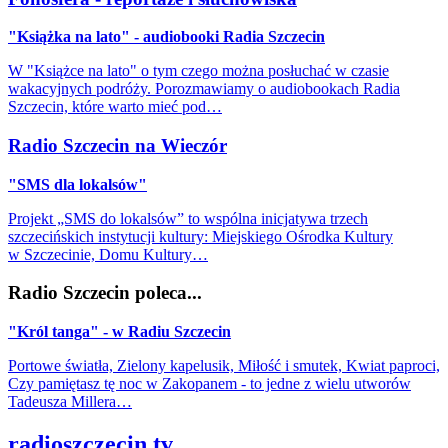
"Książka na lato" - audiobooki Radia Szczecin
W "Książce na lato" o tym czego można posłuchać w czasie
wakacyjnych podróży. Porozmawiamy o audiobookach Radia
Szczecin, które warto mieć pod…
Radio Szczecin na Wieczór
"SMS dla lokalsów"
Projekt „SMS do lokalsów” to wspólna inicjatywa trzech
szczecińskich instytucji kultury: Miejskiego Ośrodka Kultury
w Szczecinie, Domu Kultury…
Radio Szczecin poleca...
"Król tanga" - w Radiu Szczecin
Portowe światła, Zielony kapelusik, Miłość i smutek, Kwiat paproci,
Czy pamiętasz tę noc w Zakopanem - to jedne z wielu utworów
Tadeusza Millera…
radioszczecin.tv