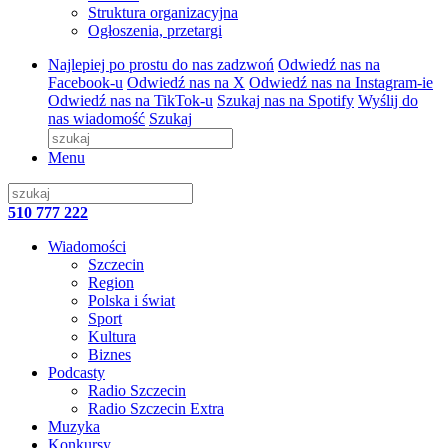
Struktura organizacyjna
Ogłoszenia, przetargi
Najlepiej po prostu do nas zadzwoń
Odwiedź nas na
Facebook-u
Odwiedź nas na X
Odwiedź nas na Instagram-ie
Odwiedź nas na TikTok-u
Szukaj nas na Spotify
Wyślij do
nas wiadomość
Szukaj
Menu
510 777 222
Wiadomości
Szczecin
Region
Polska i świat
Sport
Kultura
Biznes
Podcasty
Radio Szczecin
Radio Szczecin Extra
Muzyka
Konkursy