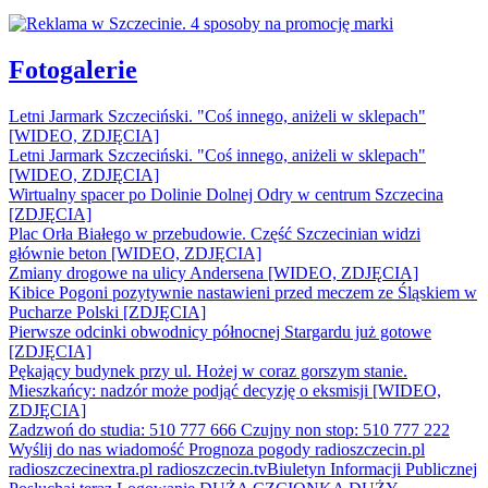
Fotogalerie
Letni Jarmark Szczeciński. "Coś innego, aniżeli w sklepach"
[WIDEO, ZDJĘCIA]
Letni Jarmark Szczeciński. "Coś innego, aniżeli w sklepach"
[WIDEO, ZDJĘCIA]
Wirtualny spacer po Dolinie Dolnej Odry w centrum Szczecina
[ZDJĘCIA]
Plac Orła Białego w przebudowie. Część Szczecinian widzi
głównie beton [WIDEO, ZDJĘCIA]
Zmiany drogowe na ulicy Andersena [WIDEO, ZDJĘCIA]
Kibice Pogoni pozytywnie nastawieni przed meczem ze Śląskiem w
Pucharze Polski [ZDJĘCIA]
Pierwsze odcinki obwodnicy północnej Stargardu już gotowe
[ZDJĘCIA]
Pękający budynek przy ul. Hożej w coraz gorszym stanie.
Mieszkańcy: nadzór może podjąć decyzję o eksmisji [WIDEO,
ZDJĘCIA]
Zadzwoń do studia: 510 777 666
Czujny non stop: 510 777 222
Wyślij do nas wiadomość
Prognoza pogody
radioszczecin.pl
radioszczecinextra.pl
radioszczecin.tv
Biuletyn Informacji Publicznej