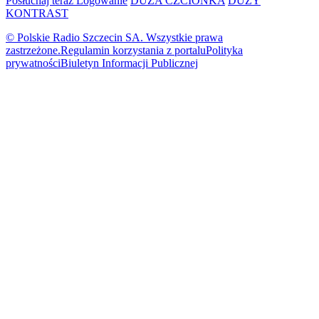
Posłuchaj teraz
Logowanie
DUŻA CZCIONKA
DUŻY
KONTRAST
© Polskie Radio Szczecin SA. Wszystkie prawa
zastrzeżone.
Regulamin korzystania z portalu
Polityka
prywatności
Biuletyn Informacji Publicznej