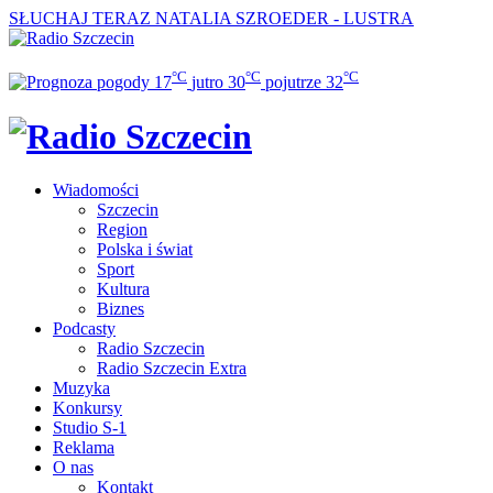
SŁUCHAJ TERAZ
NATALIA SZROEDER - LUSTRA
°C
°C
°C
17
jutro
30
pojutrze
32
Wiadomości
Szczecin
Region
Polska i świat
Sport
Kultura
Biznes
Podcasty
Radio Szczecin
Radio Szczecin Extra
Muzyka
Konkursy
Studio S-1
Reklama
O nas
Kontakt