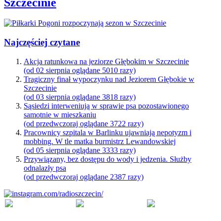
Szczecinie
Najczęściej czytane
Akcja ratunkowa na jeziorze Głębokim w Szczecinie
(od 02 sierpnia oglądane 5010 razy)
Tragiczny finał wypoczynku nad Jeziorem Głębokie w
Szczecinie
(od 03 sierpnia oglądane 3818 razy)
Sąsiedzi interweniują w sprawie psa pozostawionego
samotnie w mieszkaniu
(od przedwczoraj oglądane 3722 razy)
Pracownicy szpitala w Barlinku ujawniają nepotyzm i
mobbing. W tle matka burmistrz Lewandowskiej
(od 05 sierpnia oglądane 3333 razy)
Przywiązany, bez dostępu do wody i jedzenia. Służby
odnalazły psa
(od przedwczoraj oglądane 2387 razy)