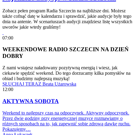
Zobacz pełen program Radia Szczecin na najbliższe dni. Możesz
także cofnąć datę w kalendarzu i sprawdzić, jakie audycje były tego
dnia na antenie. W scenariuszach audycji znajdziesz listę wszystkich
uworów jakie wtedy graliśmy!
07:00
WEEKENDOWE RADIO SZCZECIN NA DZIEŃ
DOBRY
Z nami wstajesz naładowany pozytywną energią i wiesz, jak
ciekawie spędzić weekend. Do tego dorzucamy kilka pomysłów na
obiad i budzimy najlepszą muzyką!
SŁUCHAJ TERAZ
Beata Użarowska
12:00
AKTYWNA SOBOTA
Weekend to najlepszy czas na odpoczynek. Aktywny odpoczynek.
Przez dwie godziny przy energetycznej muzyce rozmawiamy o
różnych sposobach na to, jak zapewnić sobie zdrową dawkę ruchu.
Pokazujemy…
Anna Łukaszek