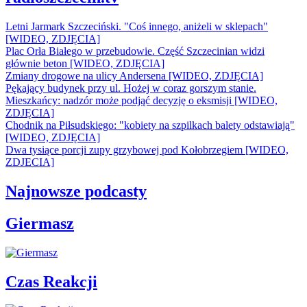
Letni Jarmark Szczeciński. "Coś innego, aniżeli w sklepach"
[WIDEO, ZDJĘCIA]
Plac Orła Białego w przebudowie. Część Szczecinian widzi
głównie beton [WIDEO, ZDJĘCIA]
Zmiany drogowe na ulicy Andersena [WIDEO, ZDJĘCIA]
Pękający budynek przy ul. Hożej w coraz gorszym stanie.
Mieszkańcy: nadzór może podjąć decyzję o eksmisji [WIDEO,
ZDJĘCIA]
Chodnik na Piłsudskiego: "kobiety na szpilkach balety odstawiają"
[WIDEO, ZDJĘCIA]
Dwa tysiące porcji zupy grzybowej pod Kołobrzegiem [WIDEO,
ZDJECIA]
Najnowsze podcasty
Giermasz
Czas Reakcji