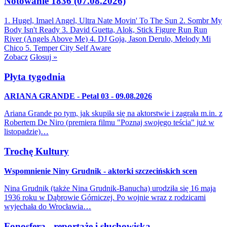
Notowanie 1836 (07.08.2026)
1. Hugel, Imael Angel, Ultra Nate
Movin' To The Sun
2. Sombr
My
Body Isn't Ready
3. David Guetta, Alok, Stick Figure
Run Run
River (Angels Above Me)
4. DJ Goja, Jason Derulo, Melody
Mi
Chico
5. Temper City
Self Aware
Zobacz
Głosuj »
Płyta tygodnia
ARIANA GRANDE - Petal 03 - 09.08.2026
Ariana Grande po tym, jak skupiła się na aktorstwie i zagrała m.in. z
Robertem De Niro (premiera filmu "Poznaj swojego teścia" już w
listopadzie)…
Trochę Kultury
Wspomnienie Niny Grudnik - aktorki szczecińskich scen
Nina Grudnik (także Nina Grudnik-Banucha) urodziła się 16 maja
1936 roku w Dąbrowie Górniczej. Po wojnie wraz z rodzicami
wyjechała do Wrocławia…
Fonosfera - reportaże i słuchowiska